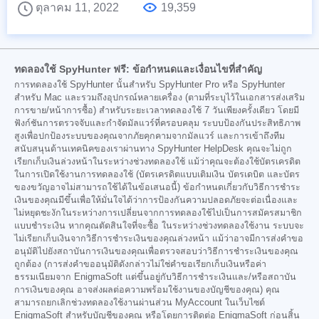
ตุลาคม 11, 2022
19,359
ทดลองใช้ SpyHunter ฟรี: ข้อกำหนดและเงื่อนไขที่สำคัญ
การทดลองใช้ SpyHunter นั้นสำหรับ SpyHunter Pro หรือ SpyHunter
สำหรับ Mac และรวมถึงอุปกรณ์หลายเครื่อง (ตามที่ระบุไว้ในเอกสารส่งเสริม
การขาย/หน้าการซื้อ) สำหรับระยะเวลาทดลองใช้ 7 วันเพียงครั้งเดียว โดยมี
ฟังก์ชันการตรวจจับและกำจัดมัลแวร์ที่ครอบคลุม ระบบป้องกันประสิทธิภาพ
สูงเพื่อปกป้องระบบของคุณจากภัยคุกคามจากมัลแวร์ และการเข้าถึงทีม
สนับสนุนด้านเทคนิคของเราผ่านทาง SpyHunter HelpDesk คุณจะไม่ถูก
เรียกเก็บเงินล่วงหน้าในระหว่างช่วงทดลองใช้ แม้ว่าคุณจะต้องใช้บัตรเครดิต
ในการเปิดใช้งานการทดลองใช้ (บัตรเครดิตแบบเติมเงิน บัตรเดบิต และบัตร
ของขวัญอาจไม่สามารถใช้ได้ในข้อเสนอนี้) ข้อกำหนดเกี่ยวกับวิธีการชำระ
เงินของคุณมีขึ้นเพื่อให้มั่นใจได้ว่าการป้องกันความปลอดภัยจะต่อเนื่องและ
ไม่หยุดชะงักในระหว่างการเปลี่ยนจากการทดลองใช้ไปเป็นการสมัครสมาชิก
แบบชำระเงิน หากคุณตัดสินใจที่จะซื้อ ในระหว่างช่วงทดลองใช้งาน ระบบจะ
ไม่เรียกเก็บเงินจากวิธีการชำระเงินของคุณล่วงหน้า แม้ว่าอาจมีการส่งคำขอ
อนุมัติไปยังสถาบันการเงินของคุณเพื่อตรวจสอบว่าวิธีการชำระเงินของคุณ
ถูกต้อง (การส่งคำขออนุมัติดังกล่าวไม่ใช่คำขอเรียกเก็บเงินหรือค่า
ธรรมเนียมจาก EnigmaSoft แต่ขึ้นอยู่กับวิธีการชำระเงินและ/หรือสถาบัน
การเงินของคุณ อาจส่งผลต่อความพร้อมใช้งานของบัญชีของคุณ) คุณ
สามารถยกเลิกช่วงทดลองใช้งานผ่านส่วน MyAccount ในเว็บไซต์
EnigmaSoft สำหรับบัญชีของคุณ หรือโดยการติดต่อ EnigmaSoft ก่อนสิ้น