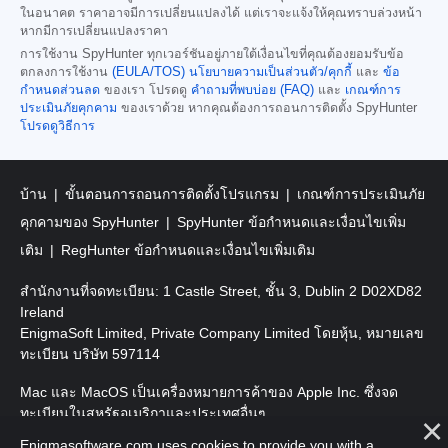
ในอนาคต ราคาอาจมีการเปลี่ยนแปลงได้ แต่เราจะแจ้งให้คุณทราบล่วงหน้า
หากมีการเปลี่ยนแปลงราคา
การใช้งาน SpyHunter ทุกเวอร์ชันอยู่ภายใต้เงื่อนไขที่คุณต้องยอมรับข้อ
ตกลงการใช้งาน
(EULA/TOS)
นโยบายความเป็นส่วนตัว/คุกกี้
และ
ข้อ
กำหนดส่วนลด
ของเรา โปรดดู
คำถามที่พบบ่อย (FAQ)
และ
เกณฑ์การ
ประเมินภัยคุกคาม
ของเราด้วย หากคุณต้องการถอนการติดตั้ง SpyHunter
โปรดดูวิธีการ
บ้าน
ขั้นตอนการถอนการติดตั้งโปรแกรม
เกณฑ์การประเมินภัย
คุกคามของ SpyHunter
SpyHunter ข้อกำหนดและเงื่อนไขเพิ่ม
เติม
RegHunter ข้อกำหนดและเงื่อนไขเพิ่มเติม
สำนักงานที่จดทะเบียน: 1 Castle Street, ชั้น 3, Dublin 2 D02XD82
Ireland
EnigmaSoft Limited, Private Company Limited โดยหุ้น, หมายเลข
ทะเบียน บริษัท 597114
Mac และ MacOS เป็นเครื่องหมายการค้าของ Apple Inc. ซึ่งจด
ทะเบียนในสหรัฐอเมริกาและประเทศอื่นๆ
Enigmasoftware.com uses cookies to provide you with a