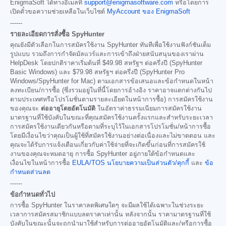
EnigmaSoft ได้ทางอีเมลที่
support@enigmasoftware.com
หรือโดยการ
เปิดตั๋วขอความช่วยเหลือในเว็บไซต์
MyAccount ของ EnigmaSoft
------
รายละเอียดการสั่งซื้อ SpyHunter
คุณยังมีตัวเลือกในการสมัครใช้งาน SpyHunter ทันทีเพื่อใช้งานฟังก์ชันเต็ม
รูปแบบ รวมถึงการกำจัดมัลแวร์และการเข้าถึงฝ่ายสนับสนุนของเราผ่าน
HelpDesk โดยปกติราคาเริ่มต้นที่
$49.98
สหรัฐฯ ต่อครึ่งปี (SpyHunter
Basic Windows) และ
$79.98
สหรัฐฯ ต่อครึ่งปี (SpyHunter Pro
Windows/SpyHunter for Mac) ตามเอกสารข้อเสนอและข้อกำหนดในหน้า
ลงทะเบียน/การซื้อ (ซึ่งรวมอยู่ในที่นี้โดยการอ้างอิง ราคาอาจแตกต่างกันไป
ตามประเทศหรือโปรโมชั่นตามรายละเอียดในหน้าการซื้อ) การสมัครใช้งาน
ของคุณจะ
ต่ออายุโดยอัตโนมัติ
ในอัตราค่าธรรมเนียมการสมัครใช้งาน
มาตรฐานที่ใช้บังคับในขณะที่คุณสมัครใช้งานครั้งแรกและสำหรับระยะเวลา
การสมัครใช้งานเดียวกันหรือตามที่ระบุไว้ในเอกสารโปรโมชั่น/หน้าการซื้อ
โดยมีเงื่อนไขว่าคุณเป็นผู้ใช้ที่สมัครใช้งานอย่างต่อเนื่องและไม่ขาดตอน และ
คุณจะได้รับการแจ้งเตือนเกี่ยวกับค่าใช้จ่ายที่จะเกิดขึ้นก่อนที่การสมัครใช้
งานของคุณจะหมดอายุ การซื้อ SpyHunter อยู่ภายใต้ข้อกำหนดและ
เงื่อนไขในหน้าการซื้อ
EULA/TOS
นโยบายความเป็นส่วนตัว/คุกกี้
และ
ข้อ
กำหนดส่วนลด
------
ข้อกำหนดทั่วไป
การซื้อ SpyHunter ในราคาลดพิเศษใดๆ จะมีผลใช้ได้เฉพาะในช่วงระยะ
เวลาการสมัครสมาชิกแบบลดราคาเท่านั้น หลังจากนั้น ราคามาตรฐานที่ใช้
บังคับในขณะนั้นจะถูกนำมาใช้สำหรับการต่ออายุอัตโนมัติและ/หรือการซื้อ