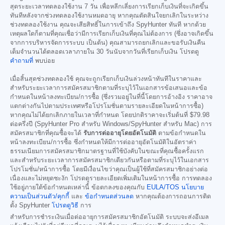
สุดระยะเวลาทดลองใช้งาน 7 วัน เพื่อหลีกเลี่ยงการเรียกเก็บเงินที่จะเกิดขึ้น
ทันทีหลังจากช่วงทดลองใช้งานหมดอายุ หากคุณตัดสินใจยกเลิกในระหว่าง
ช่วงทดลองใช้งาน คุณจะเสียสิทธิ์ในการเข้าถึง SpyHunter ทันที หากด้วย
เหตุผลใดก็ตามที่คุณเชื่อว่ามีการเรียกเก็บเงินที่คุณไม่ต้องการ (ซึ่งอาจเกิดขึ้น
จากการบริหารจัดการระบบ เป็นต้น) คุณสามารถยกเลิกและขอรับเงินคืน
เต็มจำนวนได้ตลอดเวลาภายใน 30 วันนับจากวันที่เรียกเก็บเงิน โปรดดู
คำถามที่
พบบ่อย
เมื่อสิ้นสุดช่วงทดลองใช้ คุณจะถูกเรียกเก็บเงินล่วงหน้าทันทีในราคาและ
สำหรับระยะเวลาการสมัครสมาชิกตามที่ระบุไว้ในเอกสารข้อเสนอและข้อ
กำหนดในหน้าลงทะเบียน/การซื้อ (ซึ่งรวมอยู่ในที่นี้โดยการอ้างอิง ราคาอาจ
แตกต่างกันไปตามประเทศหรือโปรโมชั่นตามรายละเอียดในหน้าการซื้อ)
หากคุณไม่ได้ยกเลิกภายในเวลาที่กำหนด โดยปกติราคาจะเริ่มต้นที่
$79.98
ต่อครึ่งปี (SpyHunter Pro สำหรับ Windows/SpyHunter สำหรับ Mac) การ
สมัครสมาชิกที่คุณซื้อจะได้
รับการต่ออายุโดยอัตโนมัติ
ตามข้อกำหนดใน
หน้าลงทะเบียน/การซื้อ ซึ่งกำหนดให้มีการต่ออายุอัตโนมัติในอัตราค่า
ธรรมเนียมการสมัครสมาชิกมาตรฐานที่ใช้บังคับในขณะที่คุณซื้อครั้งแรก
และสำหรับระยะเวลาการสมัครสมาชิกเดียวกันหรือตามที่ระบุไว้ในเอกสาร
โปรโมชั่น/หน้าการซื้อ โดยมีเงื่อนไขว่าคุณเป็นผู้ใช้ที่สมัครสมาชิกอย่างต่อ
เนื่องและไม่หยุดชะงัก โปรดดูรายละเอียดเพิ่มเติมในหน้าการซื้อ การทดลอง
ใช้อยู่ภายใต้ข้อกำหนดเหล่านี้ ข้อตกลงของคุณกับ
EULA/TOS
นโยบาย
ความเป็นส่วนตัว/คุกกี้
และ
ข้อกำหนดส่วนลด
หากคุณต้องการถอนการติด
ตั้ง SpyHunter
โปรดดูวิธี
การ
สำหรับการชำระเงินเมื่อต่ออายุการสมัครสมาชิกอัตโนมัติ ระบบจะส่งอีเมล