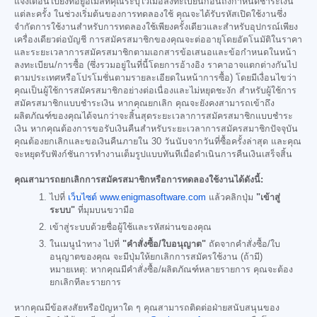
แจ้งเตือนไปยังที่อยู่อีเมลที่คุณระบุไว้เมื่อลงทะเบียนก่อนถึงกำหนดชำระเงิน
แต่ละครั้ง ในช่วงเริ่มต้นของการทดลองใช้ คุณจะได้รับรหัสเปิดใช้งานซึ่ง
จำกัดการใช้งานสำหรับการทดลองใช้เพียงครั้งเดียวและสำหรับอุปกรณ์เพียง
เครื่องเดียวต่อบัญชี การสมัครสมาชิกของคุณจะต่ออายุโดยอัตโนมัติในราคา
และระยะเวลาการสมัครสมาชิกตามเอกสารข้อเสนอและข้อกำหนดในหน้า
ลงทะเบียน/การซื้อ (ซึ่งรวมอยู่ในที่นี้โดยการอ้างอิง ราคาอาจแตกต่างกันไป
ตามประเทศหรือโปรโมชั่นตามรายละเอียดในหน้าการซื้อ) โดยมีเงื่อนไขว่า
คุณเป็นผู้ใช้การสมัครสมาชิกอย่างต่อเนื่องและไม่หยุดชะงัก สำหรับผู้ใช้การ
สมัครสมาชิกแบบชำระเงิน หากคุณยกเลิก คุณจะยังคงสามารถเข้าถึง
ผลิตภัณฑ์ของคุณได้จนกว่าจะสิ้นสุดระยะเวลาการสมัครสมาชิกแบบชำระ
เงิน หากคุณต้องการขอรับเงินคืนสำหรับระยะเวลาการสมัครสมาชิกปัจจุบัน
คุณต้องยกเลิกและขอเงินคืนภายใน 30 วันนับจากวันที่ซื้อครั้งล่าสุด และคุณ
จะหยุดรับฟังก์ชันการทำงานเต็มรูปแบบทันทีเมื่อดำเนินการคืนเงินเสร็จสิ้น
คุณสามารถยกเลิกการสมัครสมาชิกหรือการทดลองใช้งานได้ดังนี้:
ไปที่
เว็บไซต์ www.enigmasoftware.com
แล้วคลิกปุ่ม
"เข้าสู่
ระบบ"
ที่มุมบนขวามือ
เข้าสู่ระบบด้วยชื่อผู้ใช้และรหัสผ่านของคุณ
ในเมนูนำทาง ไปที่
"คำสั่งซื้อ/ใบอนุญาต"
ถัดจากคำสั่งซื้อ/ใบ
อนุญาตของคุณ จะมีปุ่มให้ยกเลิกการสมัครใช้งาน (ถ้ามี)
หมายเหตุ: หากคุณมีคำสั่งซื้อ/ผลิตภัณฑ์หลายรายการ คุณจะต้อง
ยกเลิกทีละรายการ
หากคุณมีข้อสงสัยหรือปัญหาใด ๆ คุณสามารถติดต่อฝ่ายสนับสนุนของ