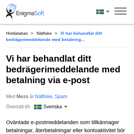
Skip
to
Svenska
content
Hotdatabas
Nätfiske
Vi har behandlat ditt
bedrägerimeddelande med betalning...
Vi har behandlat ditt
bedrägerimeddelande med
betalning via e-post
Med
Mezo
år
Nätfiske
,
Spam
Översätt till:
Svenska
Oväntade e-postmeddelanden som tillkännager
betalningar, återbetalningar eller kontoaktivitet bör