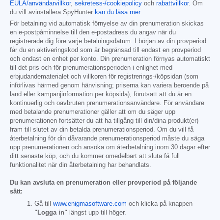
EULA/användarvillkor
,
sekretess-/cookiepolicy
och
rabattvillkor
. Om
du vill avinstallera SpyHunter
kan du läsa mer
.
För betalning vid automatisk förnyelse av din prenumeration skickas
en e-postpåminnelse till den e-postadress du angav när du
registrerade dig före varje betalningsdatum. I början av din provperiod
får du en aktiveringskod som är begränsad till endast en provperiod
och endast en enhet per konto. Din prenumeration förnyas automatiskt
till det pris och för prenumerationsperioden i enlighet med
erbjudandematerialet och villkoren för registrerings-/köpsidan (som
införlivas härmed genom hänvisning; priserna kan variera beroende på
land eller kampanjinformation per köpsida), förutsatt att du är en
kontinuerlig och oavbruten prenumerationsanvändare. För användare
med betalande prenumerationer gäller att om du säger upp
prenumerationen fortsätter du att ha tillgång till din/dina produkt(er)
fram till slutet av din betalda prenumerationsperiod. Om du vill få
återbetalning för din dåvarande prenumerationsperiod måste du säga
upp prenumerationen och ansöka om återbetalning inom 30 dagar efter
ditt senaste köp, och du kommer omedelbart att sluta få full
funktionalitet när din återbetalning har behandlats.
Du kan avsluta en prenumeration eller provperiod på följande
sätt:
Gå till
www.enigmasoftware.com
och klicka på knappen
"Logga in"
längst upp till höger.