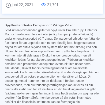
juni 22, 2021
21,791
SpyHunter Gratis Provperiod: Viktiga Villkor
SpyHunter-provperioden gäller för SpyHunter Pro eller SpyHunter för
Mac och inkluderar flera enheter (enligt kampanjmaterial/köpsida)
under en engångsperiod på 7 dagar. Denna period erbjuder omfattande
funktioner för att upptäcka och ta bort skadlig kod, högpresterande
skydd för att aktivt skydda ditt system från hot mot skadlig kod och
tillgång till vårt tekniska supportteam via SpyHunters helpdesk. Du
kommer inte att debiteras i förskott under provperioden, men ett
kreditkort krävs för att aktivera provperioden. (Förbetalda kreditkort,
betalkort och presentkort accepteras eventuellt inte under detta
erbjudande.) Kravet för din betalningsmetod är att säkerställa
kontinuerligt och oavbrutet säkerhetsskydd under övergången från en
provperiod till en betald prenumeration om du väljer att köpa. Din
betalningsmetod kommer inte att debiteras i förskott under
provperioden, men auktoriseringsförfrågningar kan skickas till din
finansiella institution för att verifiera att din betalningsmetod är giltig
(sådana auktoriseringsinlämningar är inte begäranden om avgifter eller
avgifter från EnigmaSoft, men beroende på din betalningsmetod
och/eller din finansiella institution kan de återspegla din