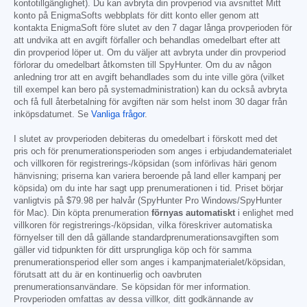
kontotillgänglighet). Du kan avbryta din provperiod via avsnittet Mitt
konto på EnigmaSofts webbplats för ditt konto eller genom att
kontakta EnigmaSoft före slutet av den 7 dagar långa provperioden för
att undvika att en avgift förfaller och behandlas omedelbart efter att
din provperiod löper ut. Om du väljer att avbryta under din provperiod
förlorar du omedelbart åtkomsten till SpyHunter. Om du av någon
anledning tror att en avgift behandlades som du inte ville göra (vilket
till exempel kan bero på systemadministration) kan du också avbryta
och få full återbetalning för avgiften när som helst inom 30 dagar från
inköpsdatumet. Se
Vanliga frågor
.
I slutet av provperioden debiteras du omedelbart i förskott med det
pris och för prenumerationsperioden som anges i erbjudandematerialet
och villkoren för registrerings-/köpsidan (som införlivas häri genom
hänvisning; priserna kan variera beroende på land eller kampanj per
köpsida) om du inte har sagt upp prenumerationen i tid. Priset börjar
vanligtvis på
$79.98
per halvår (SpyHunter Pro Windows/SpyHunter
för Mac). Din köpta prenumeration
förnyas automatiskt
i enlighet med
villkoren för registrerings-/köpsidan, vilka föreskriver automatiska
förnyelser till den då gällande standardprenumerationsavgiften som
gäller vid tidpunkten för ditt ursprungliga köp och för samma
prenumerationsperiod eller som anges i kampanjmaterialet/köpsidan,
förutsatt att du är en kontinuerlig och oavbruten
prenumerationsanvändare. Se köpsidan för mer information.
Provperioden omfattas av dessa villkor, ditt godkännande av