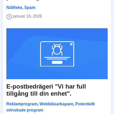
Nätfiske
,
Spam
januari 16, 2026
E-postbedrägeri "Vi har full
tillgång till din enhet".
Reklamprogram
,
Webbläsarkapare
,
Potentiellt
oönskade program