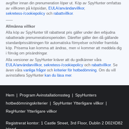
avgifter innan din prenumeration löper ut. Köp av SpyHunter omfattas
av villkoren på köpsidan,
EULA/användarvillkor
,
sekretess-/cookiepolicy
och
rabattvillkor
.
------
Allmänna villkor
Alla köp av SpyHunter till rabatterat pris gäller under den erbjudna
rabatterade prenumerationsperioden. Därefter gäller den då gällande
standardprissättningen för automatiska förnyelser och/eller framtida
köp. Priserna kan komma att ändras, men vi kommer att meddela dig
i förväg om prisändringar.
Alla versioner av SpyHunter kräver att du godkänner våra
EULA/användarvillkor
,
sekretess-/cookiepolicy
och
rabattvillkor
. Se
även våra
vanliga frågor
och
kriterier för hotbedömning
. Om du vill
avinstallera SpyHunter
kan du läsa mer
.
Hem
Program Avinstallationssteg
SpyHunters
hotbedömningskriterier
SpyHunter Ytterligare villkor
RegHunter Ytterligare villkor
Registrerat kontor: 1 Castle Street, 3rd Floor, Dublin 2 D02XD82
Irland.