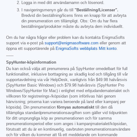
Logga in med ditt användarnamn och lösenord.
I navigeringsmenyn går du till
"Beställning/Licenser".
Bredvid din beställning/licens finns en knapp för att avbryta
din prenumeration om tillämpligt. Obs: Om du har flera
beställningar/produkter måste du avbryta dem individuellt.
Om du har några frågor eller problem kan du kontakta EnigmaSofts
support via e-post på
support@enigmasoftware.com
eller genom att
öppna ett supportärende på
EnigmaSofts webbplats Mitt konto
.
------
SpyHunter-köpinformation
Du kan också välja att prenumerera på SpyHunter omedelbart för full
funktionalitet, inklusive borttagning av skadlig kod och tillgång till vår
supportavdelning via vår HelpDesk, vanligtvis från
$49.98
halvårsvis
(SpyHunter Basic Windows) och
$79.98
halvårsvis (SpyHunter Pro
Windows/SpyHunter för Mac) i enlighet med erbjudandematerialet och
villkoren för registrerings-/köpsidan (som införlivas häri genom
hänvisning; priserna kan variera beroende på land eller kampanj per
köpsida). Din prenumeration
förnyas automatiskt
till den då
tillämpliga standardprenumerationsavgiften som gäller vid tidpunkten
för ditt ursprungliga köp av prenumerationen och för samma
prenumerationsperiod eller som anges i kampanjmaterialet/köpsidan,
förutsatt att du är en kontinuerlig, oavbruten prenumerationsanvändare
och för vilken du kommer att få ett meddelande om kommande