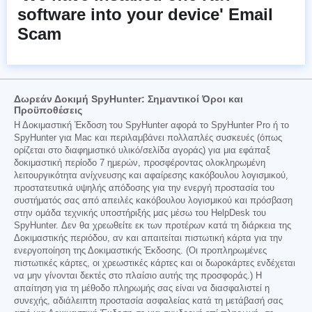
software into your device' Email
Scam
Δωρεάν Δοκιμή SpyHunter: Σημαντικοί Όροι και
Προϋποθέσεις
Η Δοκιμαστική Έκδοση του SpyHunter αφορά το SpyHunter Pro ή το
SpyHunter για Mac και περιλαμβάνει πολλαπλές συσκευές (όπως
ορίζεται στο διαφημιστικό υλικό/σελίδα αγοράς) για μια εφάπαξ
δοκιμαστική περίοδο 7 ημερών, προσφέροντας ολοκληρωμένη
λειτουργικότητα ανίχνευσης και αφαίρεσης κακόβουλου λογισμικού,
προστατευτικά υψηλής απόδοσης για την ενεργή προστασία του
συστήματός σας από απειλές κακόβουλου λογισμικού και πρόσβαση
στην ομάδα τεχνικής υποστήριξής μας μέσω του HelpDesk του
SpyHunter. Δεν θα χρεωθείτε εκ των προτέρων κατά τη διάρκεια της
Δοκιμαστικής περιόδου, αν και απαιτείται πιστωτική κάρτα για την
ενεργοποίηση της Δοκιμαστικής Έκδοσης. (Οι προπληρωμένες
πιστωτικές κάρτες, οι χρεωστικές κάρτες και οι δωροκάρτες ενδέχεται
να μην γίνονται δεκτές στο πλαίσιο αυτής της προσφοράς.) Η
απαίτηση για τη μέθοδο πληρωμής σας είναι να διασφαλιστεί η
συνεχής, αδιάλειπτη προστασία ασφαλείας κατά τη μετάβασή σας