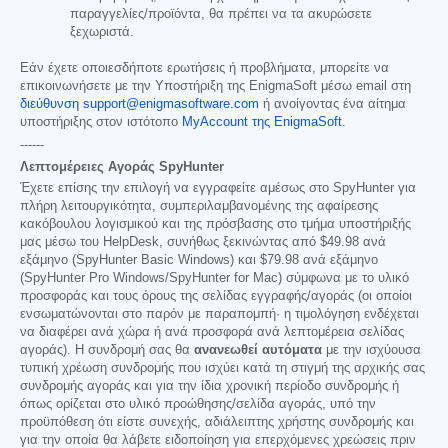
παραγγελίες/προϊόντα, θα πρέπει να τα ακυρώσετε
ξεχωριστά.
Εάν έχετε οποιεσδήποτε ερωτήσεις ή προβλήματα, μπορείτε να
επικοινωνήσετε με την Υποστήριξη της EnigmaSoft μέσω email στη
διεύθυνση support@enigmasoftware.com
ή ανοίγοντας ένα αίτημα
υποστήριξης στον ιστότοπο
MyAccount της EnigmaSoft
.
------
Λεπτομέρειες Αγοράς SpyHunter
Έχετε επίσης την επιλογή να εγγραφείτε αμέσως στο SpyHunter για
πλήρη λειτουργικότητα, συμπεριλαμβανομένης της αφαίρεσης
κακόβουλου λογισμικού και της πρόσβασης στο τμήμα υποστήριξής
μας μέσω του HelpDesk, συνήθως ξεκινώντας από
$49.98
ανά
εξάμηνο (SpyHunter Basic Windows) και
$79.98
ανά εξάμηνο
(SpyHunter Pro Windows/SpyHunter for Mac) σύμφωνα με το υλικό
προσφοράς και τους όρους της σελίδας εγγραφής/αγοράς (οι οποίοι
ενσωματώνονται στο παρόν με παραπομπή· η τιμολόγηση ενδέχεται
να διαφέρει ανά χώρα ή ανά προσφορά ανά λεπτομέρεια σελίδας
αγοράς). Η συνδρομή σας θα
ανανεωθεί αυτόματα
με την ισχύουσα
τυπική χρέωση συνδρομής που ισχύει κατά τη στιγμή της αρχικής σας
συνδρομής αγοράς και για την ίδια χρονική περίοδο συνδρομής ή
όπως ορίζεται στο υλικό προώθησης/σελίδα αγοράς, υπό την
προϋπόθεση ότι είστε συνεχής, αδιάλειπτης χρήστης συνδρομής και
για την οποία θα λάβετε ειδοποίηση για επερχόμενες χρεώσεις πριν