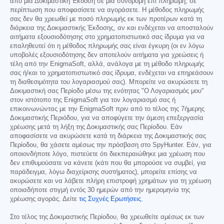
από μια Δοκιμαστική Έκδοση σε μια συνδρομή επί πληρωμή, σε
περίπτωση που αποφασίσετε να αγοράσετε. Η μέθοδος πληρωμής
σας δεν θα χρεωθεί με ποσό πληρωμής εκ των προτέρων κατά τη
διάρκεια της Δοκιμαστικής Έκδοσης, αν και ενδέχεται να αποσταλούν
αιτήματα εξουσιοδότησης στο χρηματοπιστωτικό σας ίδρυμα για να
επαληθευτεί ότι η μέθοδος πληρωμής σας είναι έγκυρη (οι εν λόγω
υποβολές εξουσιοδότησης δεν αποτελούν αιτήματα για χρεώσεις ή
τέλη από την EnigmaSoft, αλλά, ανάλογα με τη μέθοδο πληρωμής
σας ή/και το χρηματοπιστωτικό σας ίδρυμα, ενδέχεται να επηρεάσουν
τη διαθεσιμότητα του λογαριασμού σας). Μπορείτε να ακυρώσετε τη
Δοκιμαστική σας Περίοδο μέσω της ενότητας "Ο Λογαριασμός μου"
στον ιστότοπο της EnigmaSoft για τον λογαριασμό σας ή
επικοινωνώντας με την EnigmaSoft πριν από το τέλος της 7ήμερης
Δοκιμαστικής Περιόδου, για να αποφύγετε την άμεση επεξεργασία
χρέωσης μετά τη λήξη της Δοκιμαστικής σας Περίοδου. Εάν
αποφασίσετε να ακυρώσετε κατά τη διάρκεια της Δοκιμαστικής σας
Περίοδου, θα χάσετε αμέσως την πρόσβαση στο SpyHunter. Εάν, για
οποιονδήποτε λόγο, πιστεύετε ότι διεκπεραιώθηκε μια χρέωση που
δεν επιθυμούσατε να κάνετε (κάτι που θα μπορούσε να συμβεί, για
παράδειγμα, λόγω διαχείρισης συστήματος), μπορείτε επίσης να
ακυρώσετε και να λάβετε πλήρη επιστροφή χρημάτων για τη χρέωση
οποιαδήποτε στιγμή εντός 30 ημερών από την ημερομηνία της
χρέωσης αγοράς. Δείτε
τις Συχνές Ερωτήσεις
.
Στο τέλος της Δοκιμαστικής Περίοδου, θα χρεωθείτε αμέσως εκ των