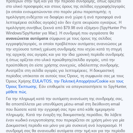
προτέρων στην τιμή και για την περίοδο συνδρομής, όπως ορίζεται
στο υλικό προσφοράς και στους όρους της σελίδας εγγραφής/αγοράς
(οι οποίοι ενσωματώνονται στο παρόν μέσω παραπομπής· η
τιμολόγηση ενδέχεται να διαφέρει ανά χώρα ή ανά προσφορά ανά
λεπτομέρεια σελίδας αγοράς) εάν δεν έχετε ακυρώσει εγκαίρως. Η
τιμολόγηση συνήθως ξεκινά από
$79.98
ανά εξάμηνο (SpyHunter Pro
Windows/SpyHunter για Mac). Η συνδρομή που αγοράσατε θα
ανανεώνεται αυτόματα
σύμφωνα με τους όρους της σελίδας
εγγραφής/αγοράς, οι οποίοι προβλέπουν αυτόματες ανανεώσεις με
την ισχύουσα τυπική χρέωση συνδρομής που ισχύει κατά τη στιγμή
της αρχικής σας αγοράς και για την ίδια χρονική περίοδο συνδρομής
ή όπως ορίζεται στο υλικό προώθησης/σελίδα αγοράς, υπό την
προϋπόθεση ότι είστε χρήστης συνεχούς, αδιάλειπτης συνδρομής.
Ανατρέξτε στη σελίδα αγοράς για λεπτομέρειες. Η δοκιμαστική
περίοδος υπόκειται σε αυτούς τους Όρους, τη συμφωνία σας με τους
Όρους Χρήσης
EULA/TOS
,
την Πολιτική Απορρήτου/Cookie
και
τους
Όρους Έκπτωσης
. Εάν επιθυμείτε να απεγκαταστήσετε το SpyHunter,
μάθετε πώς
.
Για την πληρωμή κατά την αυτόματη ανανέωση της συνδρομής σας,
θα αποστέλλεται μια υπενθύμιση μέσω email στη διεύθυνση email
που δώσατε κατά την εγγραφή σας πριν από κάθε ημερομηνία
πληρωμής. Κατά την έναρξη της δοκιμαστικής περιόδου, θα λάβετε
έναν κωδικό ενεργοποίησης που περιορίζεται σε χρήση μόνο για μία
Δοκιμαστική περίοδο και μόνο για μία συσκευή ανά λογαριασμό. Η
συνδρομή σας θα ανανεωθεί αυτόματα στην τιμή και για την περίοδο