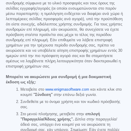
συνδρομής σύμφωνα με το υλικό προσφοράς και τους όρους της
σελίδας εγγραφής/αγοράς (οι οποίοι ενσωματώνονται στο παρόν
μέσω παραπομπής· η τιμολόγηση ενδέχεται να διαφέρει ανά χώρα ή
λεπτομέρειες σελίδας προσφοράς ανά αγορά), υπό την προϋπόθεση
ότι είστε συνεχής, αδιάλειπτος χρήστης συνδρομής. Για τους χρήστες
συνδρομών επί πληρωμή, εάν ακυρώσετε, θα συνεχίσετε να έχετε
πρόσβαση στο/στα προϊόν/τα σας μέχρι το τέλος της περιόδου
συνδρομής επί πληρωμή. Εάν επιθυμείτε να λάβετε επιστροφή
χρημάτων για την τρέχουσα περίοδο συνδρομής σας, πρέπει να
ακυρώσετε και να υποβάλετε αίτηση επιστροφής χρημάτων εντός 30
ημερών από την πιο πρόσφατη αγορά σας και θα σταματήσετε
αμέσως να λαμβάνετε πλήρη λειτουργικότητα όταν διεκπεραιωθεί η
επιστροφή χρημάτων σας.
Μπορείτε να ακυρώσετε μια συνδρομή ή μια δοκιμαστική
έκδοση ως εξής:
Μεταβείτε στο
www.enigmasoftware.com
και κάντε κλικ στο
κουμπί
"Σύνδεση"
στην επάνω δεξιά γωνία.
Συνδεθείτε με το όνομα χρήστη και τον κωδικό πρόσβασής
σας.
Στο μενού πλοήγησης, μεταβείτε στην
επιλογή
"Παραγγελία/Άδειες χρήσης".
Δίπλα στην παραγγελία/
άδειά σας, υπάρχει ένα κουμπί για να ακυρώσετε τη
συνδρομή σας, εάν υπάρχει. Σημείωση: Εάν έχετε πολλές