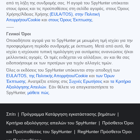
από τη λήξη της συνδρομής σας. Η αγορά του SpyHunter υπόκειται
στους όρους και τις προϋποθέσεις στη σελίδα αγοράς, στους Όρους
Χρήσης/Άδειας Χρήσης
(EULA/TOS)
,
στην Πολιτική
Απορρήτου/Cookie
και
στους Όρους Έκπτωσης
.
------
Γενικοί Όροι
Οποιαδήποτε αγορά για το SpyHunter με μειωμένη τιμή ισχύει για την
προσφερόμενη περίοδο συνδρομής με έκπτωση. Μετά από αυτό, θα
ισχύει η ισχύουσα τυπική τιμολόγηση για αυτόματες ανανεώσεις ή/και
μελλοντικές αγορές. Οι τιμές ενδέχεται να αλλάξουν, αν και θα σας
ειδοποιήσουμε εκ των προτέρων για τυχόν αλλαγές τιμών.
Όλες οι εκδόσεις του SpyHunter υπόκεινται στην αποδοχή των
EULA/TOS
,
της Πολιτικής Απορρήτου/Cookie
και
των Όρων
Έκπτωσης
. Ανατρέξτε επίσης στις
Συχνές Ερωτήσεις
και
τα Κριτήρια
Αξιολόγησης Απειλών
. Εάν θέλετε να απεγκαταστήσετε το
SpyHunter,
μάθετε πώς
.
Σπίτι
Πρόγραμμα Κατάργηση εγκατάστασης βημάτων
Κριτήρια αξιολόγησης απειλών του SpyHunter
Πρόσθετοι Όροι
και Προϋποθέσεις του SpyHunter
RegHunter Πρόσθετοι Όροι