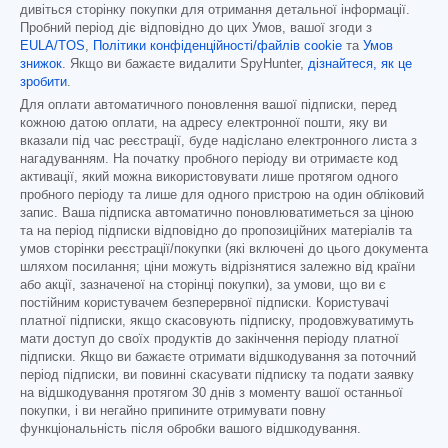
дивіться сторінку покупки для отримання детальної інформації.
Пробний період діє відповідно до цих Умов, вашої згоди з
EULA/TOS
,
Політики конфіденційності/файлів cookie
та
Умов
знижок
. Якщо ви бажаєте видалити SpyHunter,
дізнайтеся, як це
зробити
.
Для оплати автоматичного поновлення вашої підписки, перед
кожною датою оплати, на адресу електронної пошти, яку ви
вказали під час реєстрації, буде надіслано електронного листа з
нагадуванням. На початку пробного періоду ви отримаєте код
активації, який можна використовувати лише протягом одного
пробного періоду та лише для одного пристрою на один обліковий
запис. Ваша підписка автоматично поновлюватиметься за ціною
та на період підписки відповідно до пропозиційних матеріалів та
умов сторінки реєстрації/покупки (які включені до цього документа
шляхом посилання; ціни можуть відрізнятися залежно від країни
або акції, зазначеної на сторінці покупки), за умови, що ви є
постійним користувачем безперервної підписки. Користувачі
платної підписки, якщо скасовують підписку, продовжуватимуть
мати доступ до своїх продуктів до закінчення періоду платної
підписки. Якщо ви бажаєте отримати відшкодування за поточний
період підписки, ви повинні скасувати підписку та подати заявку
на відшкодування протягом 30 днів з моменту вашої останньої
покупки, і ви негайно припините отримувати повну
функціональність після обробки вашого відшкодування.