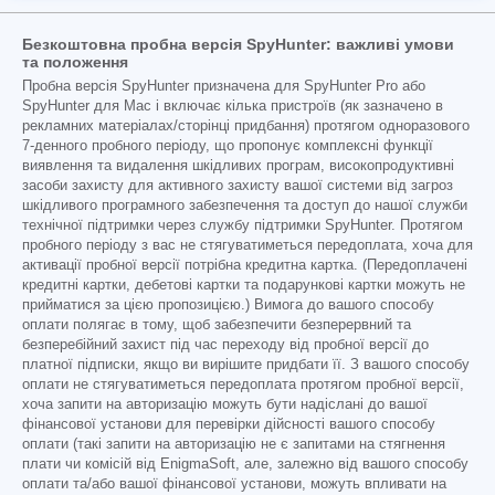
Безкоштовна пробна версія SpyHunter: важливі умови
та положення
Пробна версія SpyHunter призначена для SpyHunter Pro або
SpyHunter для Mac і включає кілька пристроїв (як зазначено в
рекламних матеріалах/сторінці придбання) протягом одноразового
7-денного пробного періоду, що пропонує комплексні функції
виявлення та видалення шкідливих програм, високопродуктивні
засоби захисту для активного захисту вашої системи від загроз
шкідливого програмного забезпечення та доступ до нашої служби
технічної підтримки через службу підтримки SpyHunter. Протягом
пробного періоду з вас не стягуватиметься передоплата, хоча для
активації пробної версії потрібна кредитна картка. (Передоплачені
кредитні картки, дебетові картки та подарункові картки можуть не
прийматися за цією пропозицією.) Вимога до вашого способу
оплати полягає в тому, щоб забезпечити безперервний та
безперебійний захист під час переходу від пробної версії до
платної підписки, якщо ви вирішите придбати її. З вашого способу
оплати не стягуватиметься передоплата протягом пробної версії,
хоча запити на авторизацію можуть бути надіслані до вашої
фінансової установи для перевірки дійсності вашого способу
оплати (такі запити на авторизацію не є запитами на стягнення
плати чи комісій від EnigmaSoft, але, залежно від вашого способу
оплати та/або вашої фінансової установи, можуть впливати на