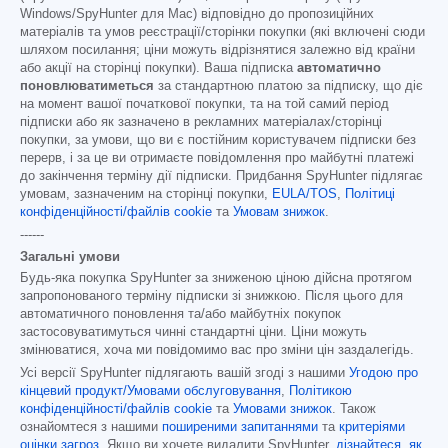
Windows/SpyHunter для Mac) відповідно до пропозиційних
матеріалів та умов реєстрації/сторінки покупки (які включені сюди
шляхом посилання; ціни можуть відрізнятися залежно від країни
або акції на сторінці покупки). Ваша підписка
автоматично
поновлюватиметься
за стандартною платою за підписку, що діє
на момент вашої початкової покупки, та на той самий період
підписки або як зазначено в рекламних матеріалах/сторінці
покупки, за умови, що ви є постійним користувачем підписки без
перерв, і за це ви отримаєте повідомлення про майбутні платежі
до закінчення терміну дії підписки. Придбання SpyHunter підлягає
умовам, зазначеним на сторінці покупки,
EULA/TOS
,
Політиці
конфіденційності/файлів cookie
та
Умовам знижок
.
------
Загальні умови
Будь-яка покупка SpyHunter за зниженою ціною дійсна протягом
запропонованого терміну підписки зі знижкою. Після цього для
автоматичного поновлення та/або майбутніх покупок
застосовуватимуться чинні стандартні ціни. Ціни можуть
змінюватися, хоча ми повідомимо вас про зміни цін заздалегідь.
Усі версії SpyHunter підлягають вашій згоді з нашими
Угодою про
кінцевий продукт/Умовами обслуговування
,
Політикою
конфіденційності/файлів cookie
та
Умовами знижок
. Також
ознайомтеся з нашими
поширеними запитаннями
та
критеріями
оцінки загроз
. Якщо ви хочете видалити SpyHunter,
дізнайтеся, як