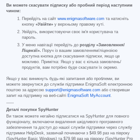
Ви можете скасувати підписку або пробний період наступним
чином:
Перейдіть на сайт
www.enigmasoftware.com
та натисніть
кнопку
«Увійти»
у верхньому правому куті.
Увійдіть, використовуючи своє ім'я користувача та
пароль.
У меню навігації перейдіть до
розділу «Замовлення/
Ліцензії».
Поруч із вашим замовленням/ліцензією
доступна кнопка для скасування підписки, якщо це
можливо. Примітка: Якщо у вас є кілька замовлень/
продуктів, вам потрібно буде скасувати їх окремо.
Якщо у вас виникнуть будь-які запитання або проблеми, ви
можете звернутися до служби підтримки EnigmaSoft електронною
поштою за адресою
support@enigmasoftware.com
або створивши
запит на підтримку на веб-сайті
EnigmaSoft MyAccount
.
------
Деталі покупки SpyHunter
Ви також можете негайно підписатися на SpyHunter для повного
функціоналу, включаючи видалення шкідливого програмного
забезпечення та доступ до нашої служби підтримки через службу
підтримки HelpDesk, зазвичай починаючи з
$49.98
раз на півроку
(SpyHunter Basic Windows) та
$79.98
раз на півроку (SpyHunter Pro