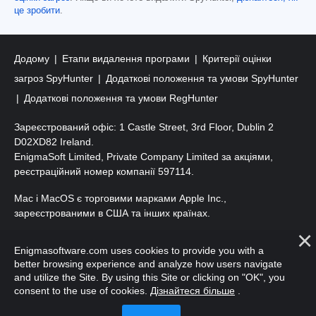
це зробити
.
Додому
Етапи видалення програми
Критерії оцінки
загроз SpyHunter
Додаткові положення та умови SpyHunter
Додаткові положення та умови RegHunter
Зареєстрований офіс: 1 Castle Street, 3rd Floor, Dublin 2
D02XD82 Ireland.
EnigmaSoft Limited, Private Company Limited за акціями,
реєстраційний номер компанії 597114.
Mac і MacOS є торговими марками Apple Inc.,
зареєстрованими в США та інших країнах.
Авторські права 2016-
2026
. ТОВ «ЕнігмаСофт». Усі права
Enigmasoftware.com uses cookies to provide you with a
захищено.
better browsing experience and analyze how users navigate
and utilize the Site. By using this Site or clicking on "OK", you
consent to the use of cookies.
Дізнайтеся більше
.