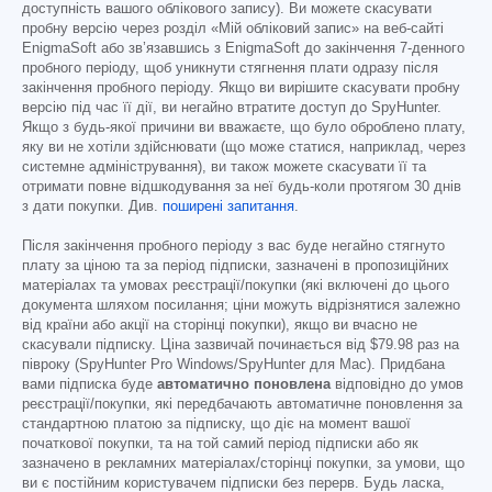
доступність вашого облікового запису). Ви можете скасувати
пробну версію через розділ «Мій обліковий запис» на веб-сайті
EnigmaSoft або зв’язавшись з EnigmaSoft до закінчення 7-денного
пробного періоду, щоб уникнути стягнення плати одразу після
закінчення пробного періоду. Якщо ви вирішите скасувати пробну
версію під час її дії, ви негайно втратите доступ до SpyHunter.
Якщо з будь-якої причини ви вважаєте, що було оброблено плату,
яку ви не хотіли здійснювати (що може статися, наприклад, через
системне адміністрування), ви також можете скасувати її та
отримати повне відшкодування за неї будь-коли протягом 30 днів
з дати покупки. Див.
поширені запитання
.
Після закінчення пробного періоду з вас буде негайно стягнуто
плату за ціною та за період підписки, зазначені в пропозиційних
матеріалах та умовах реєстрації/покупки (які включені до цього
документа шляхом посилання; ціни можуть відрізнятися залежно
від країни або акції на сторінці покупки), якщо ви вчасно не
скасували підписку. Ціна зазвичай починається від
$79.98
раз на
півроку (SpyHunter Pro Windows/SpyHunter для Mac). Придбана
вами підписка буде
автоматично поновлена
відповідно до умов
реєстрації/покупки, які передбачають автоматичне поновлення за
стандартною платою за підписку, що діє на момент вашої
початкової покупки, та на той самий період підписки або як
зазначено в рекламних матеріалах/сторінці покупки, за умови, що
ви є постійним користувачем підписки без перерв. Будь ласка,