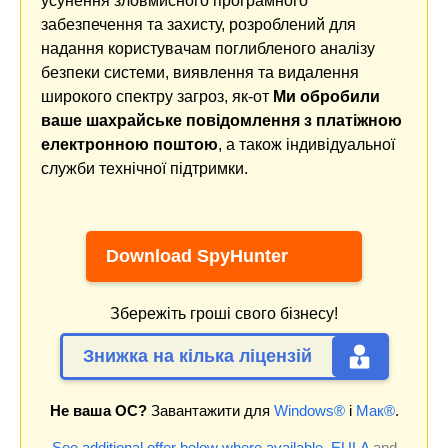
усунення зловмисного програмного
забезпечення та захисту, розроблений для
надання користувачам поглибленого аналізу
безпеки системи, виявлення та видалення
широкого спектру загроз, як-от
Ми обробили
ваше шахрайське повідомлення з платіжною
електронною поштою
, а також індивідуальної
служби технічної підтримки.
Download SpyHunter
Збережіть гроші свого бізнесу!
Знижка на кілька ліцензій
Не ваша ОС?
Завантажити для
Windows®
і
Мак®
.
See additional offer below where available.
EULA
and