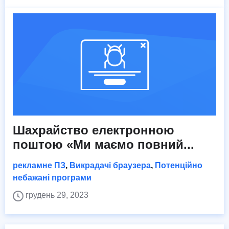
Шахрайство електронною
поштою «Ми маємо повний...
рекламне ПЗ
,
Викрадачі браузера
,
Потенційно
небажані програми
грудень 29, 2023