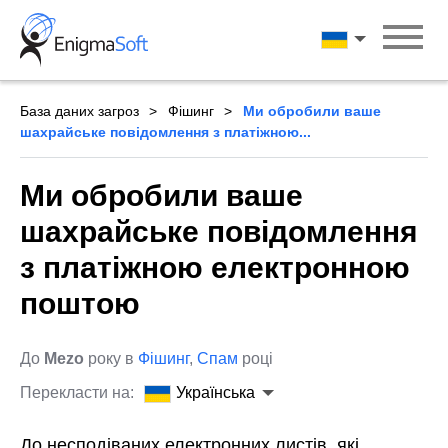
Skip
to
Українська
content
База даних загроз
Фішинг
Ми обробили ваше
шахрайське повідомлення з платіжною...
Ми обробили ваше
шахрайське повідомлення
з платіжною електронною
поштою
До
Mezo
року в
Фішинг
,
Спам
році
Перекласти на:
Українська
До несподіваних електронних листів, які