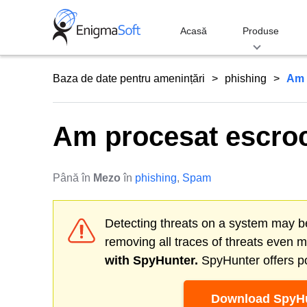
Skip
to
Acasă
Produse
content
Baza de date pentru amenințări
phishing
Am 
Am procesat escroch
Până în
Mezo
în
phishing
,
Spam
Detecting threats on a system may be
removing all traces of threats even 
with SpyHunter.
SpyHunter offers po
Download SpyHu