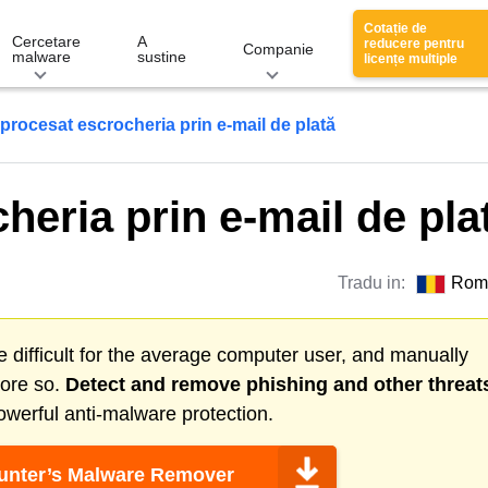
Cotație de
Cercetare
A
reducere pentru
Companie
malware
sustine
licențe multiple
procesat escrocheria prin e-mail de plată
eria prin e-mail de pla
Tradu in:
Rom
 difficult for the average computer user, and manually
more so.
Detect and remove
phishing
and other threat
werful anti-malware protection.
nter’s Malware Remover