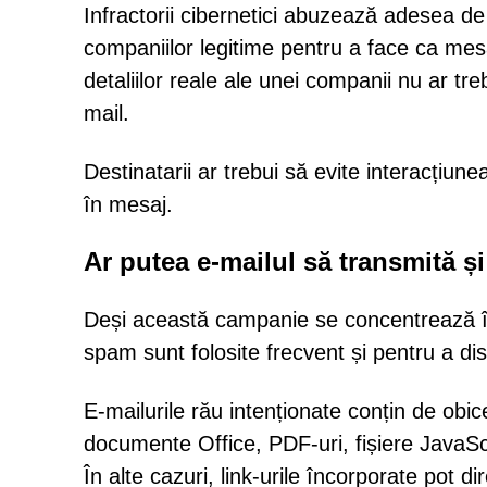
Infractorii cibernetici abuzează adesea de
companiilor legitime pentru a face ca mes
detaliilor reale ale unei companii nu ar tre
mail.
Destinatarii ar trebui să evite interacțiun
în mesaj.
Ar putea e-mailul să transmită 
Deși această campanie se concentrează în 
spam sunt folosite frecvent și pentru a d
E-mailurile rău intenționate conțin de obic
documente Office, PDF-uri, fișiere JavaSc
În alte cazuri, link-urile încorporate pot di