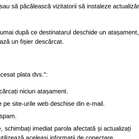
 să păcălească vizitatorii să instaleze actualizăr
re numai după ce destinatarul deschide un atașament,
ază un fișier descărcat.
cesat plata dvs.”:
escărcați niciun atașament.
e pe site-urile web deschise din e-mail.
 spam.
, schimbați imediat parola afectată și actualizați
utilizează aceleași informații de conectare.