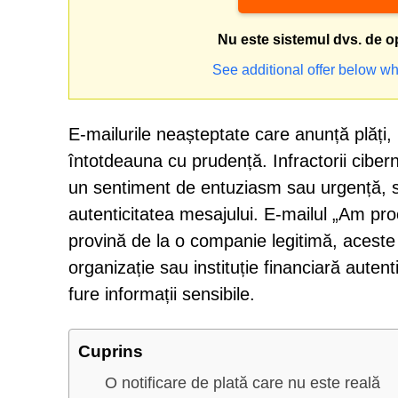
Nu este sistemul dvs. de o
See additional offer below wh
E-mailurile neașteptate care anunță plăți, 
întotdeauna cu prudență. Infractorii ciber
un sentiment de entuziasm sau urgență, sp
autenticitatea mesajului. E-mailul „Am pro
provină de la o companie legitimă, aceste 
organizație sau instituție financiară auten
fure informații sensibile.
Cuprins
O notificare de plată care nu este reală