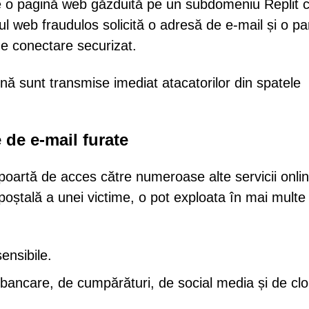
ătre o pagină web găzduită pe un subdomeniu Replit 
l web fraudulos solicită o adresă de e-mail și o pa
e conectare securizat.
nă sunt transmise imediat atacatorilor din spatele
 de e-mail furate
oartă de acces către numeroase alte servicii onlin
 poștală a unei victime, o pot exploata în mai multe
sensibile.
 bancare, de cumpărături, de social media și de cl