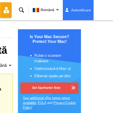
Căutare
Română
Autentificare
Is Your Mac Secure?
Protect Your Mac!
tă
Rulați o scanare
malware
ână
Optimizează-ți Mac-ul
Eliberați spațiu pe disc
Get SpyHunter Now
s
See additional offer below where
available.
EULA
and
Privacy/Cookie
Policy
.