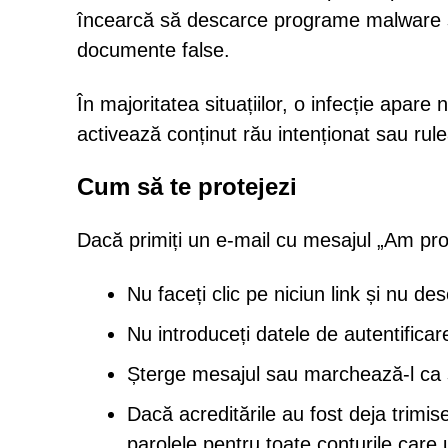
încearcă să descarce programe malware sau
documente false.
În majoritatea situațiilor, o infecție apa
activează conținut rău intenționat sau rule
Cum să te protejezi
Dacă primiți un e-mail cu mesajul „Am pro
Nu faceți clic pe niciun link și nu d
Nu introduceți datele de autentificar
Șterge mesajul sau marchează-l ca
Dacă acreditările au fost deja trimise
parolele pentru toate conturile care 