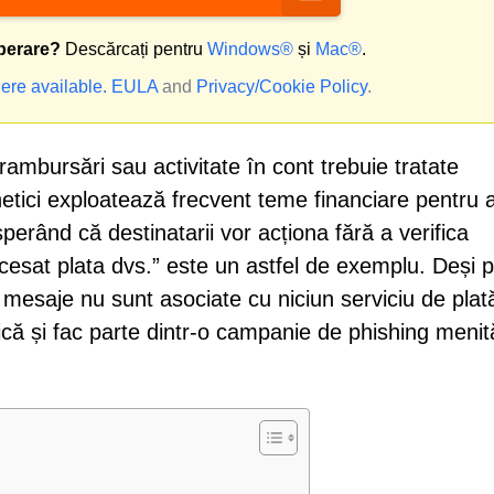
perare?
Descărcați pentru
Windows®
și
Mac®
.
ere available.
EULA
and
Privacy/Cookie Policy
.
rambursări sau activitate în cont trebuie tratate
netici exploatează frecvent teme financiare pentru 
erând că destinatarii vor acționa fără a verifica
cesat plata dvs.” este un astfel de exemplu. Deși 
mesaje nu sunt asociate cu niciun serviciu de plat
tică și fac parte dintr-o campanie de phishing menit