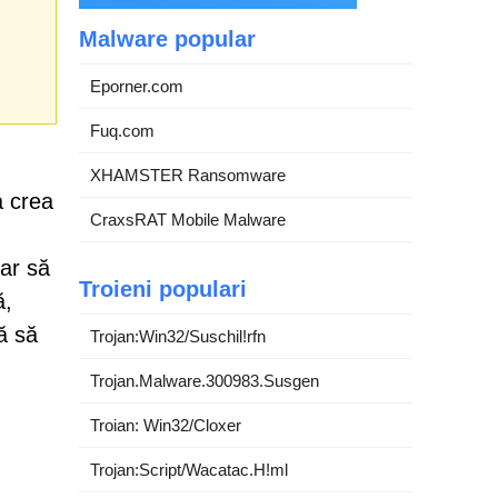
Malware popular
Eporner.com
Fuq.com
XHAMSTER Ransomware
a crea
CraxsRAT Mobile Malware
par să
Troieni populari
ă,
ă să
Trojan:Win32/Suschil!rfn
Trojan.Malware.300983.Susgen
Troian: Win32/Cloxer
Trojan:Script/Wacatac.H!ml