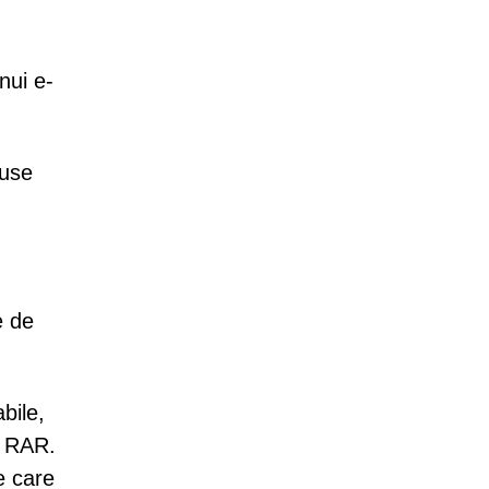
nui e-
luse
e de
bile,
i RAR.
te care