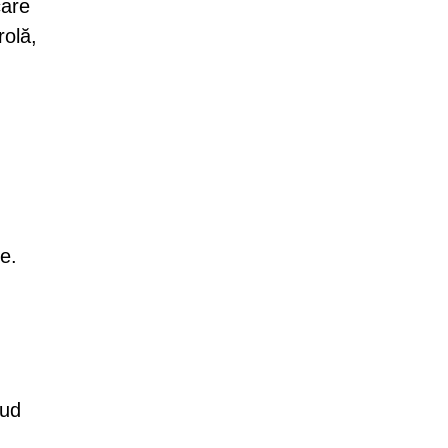
care
rolă,
e.
oud