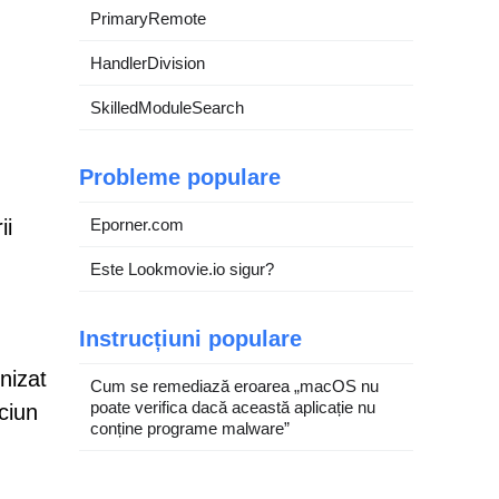
PrimaryRemote
HandlerDivision
SkilledModuleSearch
Probleme populare
ii
Eporner.com
Este Lookmovie.io sigur?
Instrucțiuni populare
rnizat
Cum se remediază eroarea „macOS nu
poate verifica dacă această aplicație nu
ciun
conține programe malware”