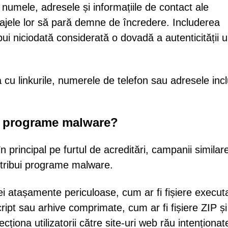
 numele, adresele și informațiile de contact ale
ajele lor să pară demne de încredere. Includerea
bui niciodată considerată o dovadă a autenticității u
ea cu linkurile, numerele de telefon sau adresele inc
și programe malware?
principal pe furtul de acreditări, campanii similar
istribui programe malware.
ei atașamente periculoase, cum ar fi fișiere executa
ript sau arhive comprimate, cum ar fi fișiere ZIP ș
recționa utilizatorii către site-uri web rău intenționa