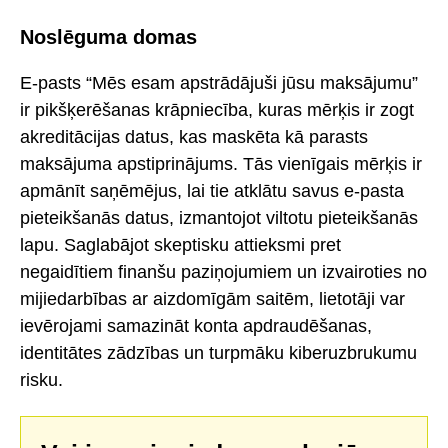
Noslēguma domas
E-pasts “Mēs esam apstrādājuši jūsu maksājumu”
ir pikšķerēšanas krāpniecība, kuras mērķis ir zogt
akreditācijas datus, kas maskēta kā parasts
maksājuma apstiprinājums. Tās vienīgais mērķis ir
apmānīt saņēmējus, lai tie atklātu savus e-pasta
pieteikšanās datus, izmantojot viltotu pieteikšanās
lapu. Saglabājot skeptisku attieksmi pret
negaidītiem finanšu paziņojumiem un izvairoties no
mijiedarbības ar aizdomīgām saitēm, lietotāji var
ievērojami samazināt konta apdraudēšanas,
identitātes zādzības un turpmāku kiberuzbrukumu
risku.