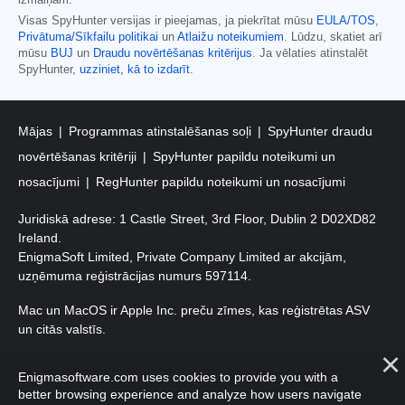
izmaiņām.
Visas SpyHunter versijas ir pieejamas, ja piekrītat mūsu
EULA/TOS
,
Privātuma/Sīkfailu politikai
un
Atlaižu noteikumiem
. Lūdzu, skatiet arī
mūsu
BUJ
un
Draudu novērtēšanas kritērijus
. Ja vēlaties atinstalēt
SpyHunter,
uzziniet, kā to izdarīt
.
Mājas
Programmas atinstalēšanas soļi
SpyHunter draudu
novērtēšanas kritēriji
SpyHunter papildu noteikumi un
nosacījumi
RegHunter papildu noteikumi un nosacījumi
Juridiskā adrese: 1 Castle Street, 3rd Floor, Dublin 2 D02XD82
Ireland.
EnigmaSoft Limited, Private Company Limited ar akcijām,
uzņēmuma reģistrācijas numurs 597114.
Mac un MacOS ir Apple Inc. preču zīmes, kas reģistrētas ASV
un citās valstīs.
Autortiesības 2016-
2026
. EnigmaSoft Ltd. Visas tiesības
Enigmasoftware.com uses cookies to provide you with a
aizsargātas.
better browsing experience and analyze how users navigate