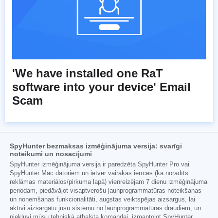
'We have installed one RaT
software into your device' Email
Scam
SpyHunter bezmaksas izmēģinājuma versija: svarīgi
noteikumi un nosacījumi
SpyHunter izmēģinājuma versija ir paredzēta SpyHunter Pro vai
SpyHunter Mac datoriem un ietver vairākas ierīces (kā norādīts
reklāmas materiālos/pirkuma lapā) vienreizējam 7 dienu izmēģinājuma
periodam, piedāvājot visaptverošu ļaunprogrammatūras noteikšanas
un noņemšanas funkcionalitāti, augstas veiktspējas aizsargus, lai
aktīvi aizsargātu jūsu sistēmu no ļaunprogrammatūras draudiem, un
piekļuvi mūsu tehniskā atbalsta komandai, izmantojot SpyHunter