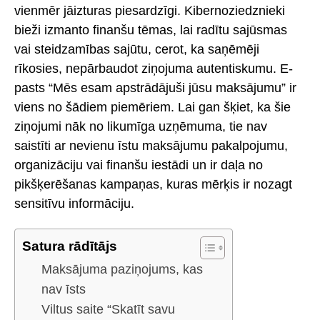
vienmēr jāizturas piesardzīgi. Kibernoziedznieki
bieži izmanto finanšu tēmas, lai radītu sajūsmas
vai steidzamības sajūtu, cerot, ka saņēmēji
rīkosies, nepārbaudot ziņojuma autentiskumu. E-
pasts “Mēs esam apstrādājuši jūsu maksājumu” ir
viens no šādiem piemēriem. Lai gan šķiet, ka šie
ziņojumi nāk no likumīga uzņēmuma, tie nav
saistīti ar nevienu īstu maksājumu pakalpojumu,
organizāciju vai finanšu iestādi un ir daļa no
pikšķerēšanas kampaņas, kuras mērķis ir nozagt
sensitīvu informāciju.
Satura rādītājs
Maksājuma paziņojums, kas
nav īsts
Viltus saite “Skatīt savu