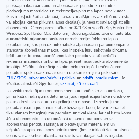
Izmēģinājuma perioda beigās jums nekavējoties tiks iekasēta
priekšapmaksa par cenu un abonēšanas periodu, kā norādīts
piedāvājuma materiālos un reģistrācijas/pirkuma lapas noteikumos
(kas ir iekļauti šeit ar atsauci; cenas var atšķirties atkarībā no valsts
vai akcijas katras pirkuma lapas detaļās), ja neesat savlaicīgi atcēlis
abonementu. Cenas parasti sākas no
$79.98
pusgadā (SpyHunter Pro
Windows/SpyHunter Mac datoriem). Jūsu iegādātais abonements tiks
automātiski atjaunots
saskaņā ar reģistrācijas/pirkuma lapas
noteikumiem, kas paredz automātisku atjaunošanu par piemērojamo
standarta abonēšanas maksu, kas ir spēkā jūsu sākotnējā pirkuma
brīdī, un uz to pašu abonēšanas laika periodu vai kā norādīts
reklāmas materiālos/pirkuma lapā, ja esat nepārtraukts abonementa
lietotājs. Sīkāku informāciju skatiet pirkuma lapā. Izmēģinājuma
periods ir spēkā saskaņā ar šiem noteikumiem, jūsu piekrišanu
EULA/TOS
,
privātuma/sīkfailu politikai
un
atlaižu noteikumiem
. Ja
vēlaties atinstalēt SpyHunter,
uzziniet, kā to izdarīt
.
Lai veiktu maksājumu par abonementa automātisko atjaunošanu,
pirms katra maksājuma datuma uz jūsu reģistrācijas laikā norādīto e-
pasta adresi tiks nosūtīts atgādinājuma e-pasts. Izmēģinājuma
perioda sākumā jūs saņemsiet aktivizācijas kodu, ko var izmantot
tikai vienam izmēģinājuma periodam un tikai vienai ierīcei katrā kontā.
Jūsu abonements tiks automātiski atjaunots par cenu un uz
abonēšanas periodu saskaņā ar piedāvājuma materiāliem un
reģistrācijas/pirkuma lapas noteikumiem (kas ir iekļauti šeit ar atsauci;
cenas var atšķirties atkarībā no valsts vai akcijas katras iegādes