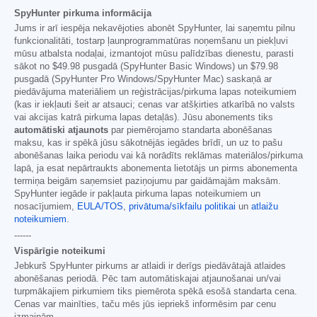
SpyHunter pirkuma informācija
Jums ir arī iespēja nekavējoties abonēt SpyHunter, lai saņemtu pilnu
funkcionalitāti, tostarp ļaunprogrammatūras noņemšanu un piekļuvi
mūsu atbalsta nodaļai, izmantojot mūsu palīdzības dienestu, parasti
sākot no
$49.98
pusgadā (SpyHunter Basic Windows) un
$79.98
pusgadā (SpyHunter Pro Windows/SpyHunter Mac) saskaņā ar
piedāvājuma materiāliem un reģistrācijas/pirkuma lapas noteikumiem
(kas ir iekļauti šeit ar atsauci; cenas var atšķirties atkarībā no valsts
vai akcijas katrā pirkuma lapas detaļās). Jūsu abonements tiks
automātiski atjaunots
par piemērojamo standarta abonēšanas
maksu, kas ir spēkā jūsu sākotnējās iegādes brīdī, un uz to pašu
abonēšanas laika periodu vai kā norādīts reklāmas materiālos/pirkuma
lapā, ja esat nepārtraukts abonementa lietotājs un pirms abonementa
termiņa beigām saņemsiet paziņojumu par gaidāmajām maksām.
SpyHunter iegāde ir pakļauta pirkuma lapas noteikumiem un
nosacījumiem,
EULA/TOS
,
privātuma/sīkfailu politikai
un
atlaižu
noteikumiem
.
------
Vispārīgie noteikumi
Jebkurš SpyHunter pirkums ar atlaidi ir derīgs piedāvātajā atlaides
abonēšanas periodā. Pēc tam automātiskajai atjaunošanai un/vai
turpmākajiem pirkumiem tiks piemērota spēkā esošā standarta cena.
Cenas var mainīties, taču mēs jūs iepriekš informēsim par cenu