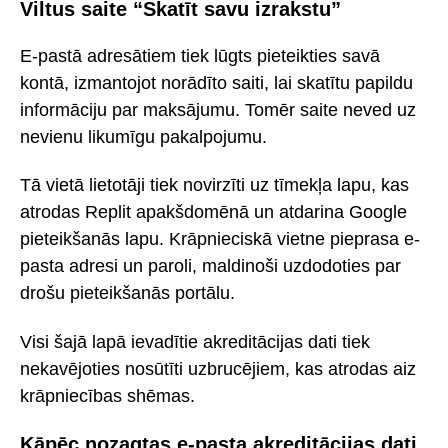
Viltus saite “Skatīt savu izrakstu”
E-pastā adresātiem tiek lūgts pieteikties savā
kontā, izmantojot norādīto saiti, lai skatītu papildu
informāciju par maksājumu. Tomēr saite neved uz
nevienu likumīgu pakalpojumu.
Tā vietā lietotāji tiek novirzīti uz tīmekļa lapu, kas
atrodas Replit apakšdomēnā un atdarina Google
pieteikšanās lapu. Krāpnieciskā vietne pieprasa e-
pasta adresi un paroli, maldinoši uzdodoties par
drošu pieteikšanās portālu.
Visi šajā lapā ievadītie akreditācijas dati tiek
nekavējoties nosūtīti uzbrucējiem, kas atrodas aiz
krāpniecības shēmas.
Kāpēc nozagtas e-pasta akreditācijas dati