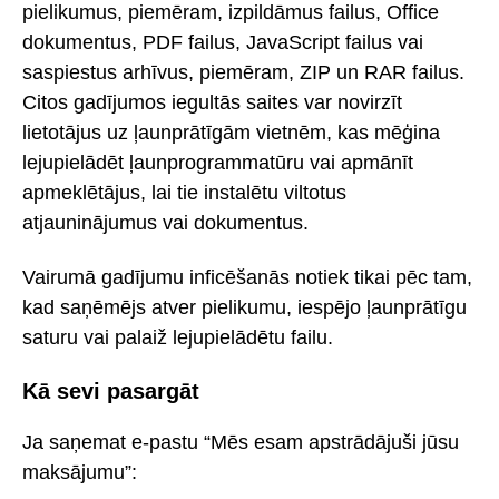
pielikumus, piemēram, izpildāmus failus, Office
dokumentus, PDF failus, JavaScript failus vai
saspiestus arhīvus, piemēram, ZIP un RAR failus.
Citos gadījumos iegultās saites var novirzīt
lietotājus uz ļaunprātīgām vietnēm, kas mēģina
lejupielādēt ļaunprogrammatūru vai apmānīt
apmeklētājus, lai tie instalētu viltotus
atjauninājumus vai dokumentus.
Vairumā gadījumu inficēšanās notiek tikai pēc tam,
kad saņēmējs atver pielikumu, iespējo ļaunprātīgu
saturu vai palaiž lejupielādētu failu.
Kā sevi pasargāt
Ja saņemat e-pastu “Mēs esam apstrādājuši jūsu
maksājumu”: