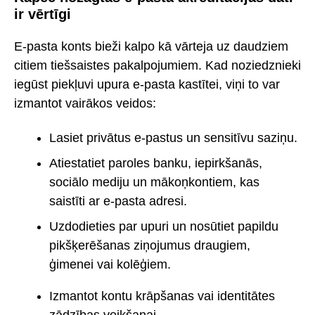
ir vērtīgi
E-pasta konts bieži kalpo kā vārteja uz daudziem
citiem tiešsaistes pakalpojumiem. Kad noziedznieki
iegūst piekļuvi upura e-pasta kastītei, viņi to var
izmantot vairākos veidos:
Lasiet privātus e-pastus un sensitīvu saziņu.
Atiestatiet paroles banku, iepirkšanās,
sociālo mediju un mākoņkontiem, kas
saistīti ar e-pasta adresi.
Uzdodieties par upuri un nosūtiet papildu
pikšķerēšanas ziņojumus draugiem,
ģimenei vai kolēģiem.
Izmantot kontu krāpšanas vai identitātes
zādzības veikšanai.