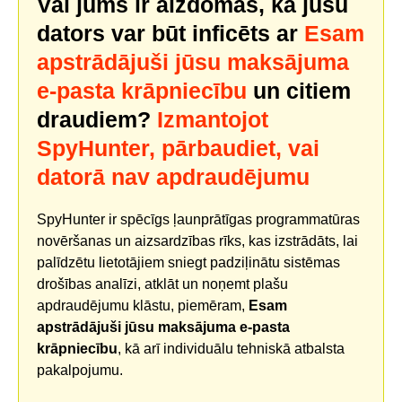
Vai jums ir aizdomas, ka jūsu
dators var būt inficēts ar
Esam
apstrādājuši jūsu maksājuma
e-pasta krāpniecību
un citiem
draudiem?
Izmantojot
SpyHunter, pārbaudiet, vai
datorā nav apdraudējumu
SpyHunter ir spēcīgs ļaunprātīgas programmatūras
novēršanas un aizsardzības rīks, kas izstrādāts, lai
palīdzētu lietotājiem sniegt padziļinātu sistēmas
drošības analīzi, atklāt un noņemt plašu
apdraudējumu klāstu, piemēram,
Esam
apstrādājuši jūsu maksājuma e-pasta
krāpniecību
, kā arī individuālu tehniskā atbalsta
pakalpojumu.