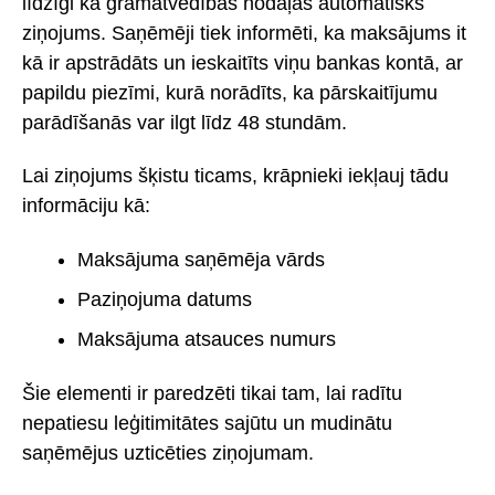
līdzīgi kā grāmatvedības nodaļas automātisks
ziņojums. Saņēmēji tiek informēti, ka maksājums it
kā ir apstrādāts un ieskaitīts viņu bankas kontā, ar
papildu piezīmi, kurā norādīts, ka pārskaitījumu
parādīšanās var ilgt līdz 48 stundām.
Lai ziņojums šķistu ticams, krāpnieki iekļauj tādu
informāciju kā:
Maksājuma saņēmēja vārds
Paziņojuma datums
Maksājuma atsauces numurs
Šie elementi ir paredzēti tikai tam, lai radītu
nepatiesu leģitimitātes sajūtu un mudinātu
saņēmējus uzticēties ziņojumam.