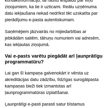
kontaktinformāciju, lai radītu iespaidu par viņu
ziņojumiem, ka tie ir uzticami. Reālu uzņēmuma
datu iekļaušana nekad nedrīkst tikt uzskatīta par
pierādījumu e-pasta autentiskumam.
Saņēmējiem jāizvairās no mijiedarbības ar
jebkādām saitēm, tālruņu numuriem vai adresēm,
kas iekļautas ziņojumā.
Vai e-pasts varētu piegādāt arī ļaunprātīgu
programmatūru?
Lai gan šī kampaņa galvenokārt ir vērsta uz
akreditācijas datu zādzību, līdzīgas surogātpasta
kampaņas bieži tiek izmantotas arī
ļaunprogrammatūras izplatīšanai.
Ļaunprātīgi e-pasti parasti satur bīstamus