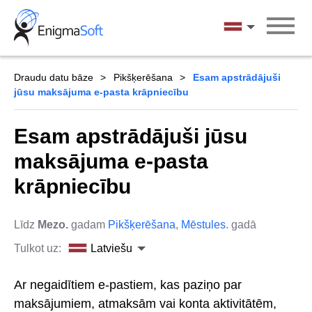
Skip
to
Latviešu
content
Draudu datu bāze
Pikšķerēšana
Esam apstrādājuši
jūsu maksājuma e-pasta krāpniecību
Esam apstrādājuši jūsu
maksājuma e-pasta
krāpniecību
Līdz
Mezo.
gadam
Pikšķerēšana
,
Mēstules
. gadā
Tulkot uz:
Latviešu
Ar negaidītiem e-pastiem, kas paziņo par
maksājumiem, atmaksām vai konta aktivitātēm,