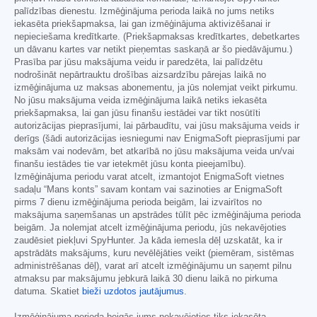
palīdzības dienestu. Izmēģinājuma perioda laikā no jums netiks
iekasēta priekšapmaksa, lai gan izmēģinājuma aktivizēšanai ir
nepieciešama kredītkarte. (Priekšapmaksas kredītkartes, debetkartes
un dāvanu kartes var netikt pieņemtas saskaņā ar šo piedāvājumu.)
Prasība par jūsu maksājuma veidu ir paredzēta, lai palīdzētu
nodrošināt nepārtrauktu drošības aizsardzību pārejas laikā no
izmēģinājuma uz maksas abonementu, ja jūs nolemjat veikt pirkumu.
No jūsu maksājuma veida izmēģinājuma laikā netiks iekasēta
priekšapmaksa, lai gan jūsu finanšu iestādei var tikt nosūtīti
autorizācijas pieprasījumi, lai pārbaudītu, vai jūsu maksājuma veids ir
derīgs (šādi autorizācijas iesniegumi nav EnigmaSoft pieprasījumi par
maksām vai nodevām, bet atkarībā no jūsu maksājuma veida un/vai
finanšu iestādes tie var ietekmēt jūsu konta pieejamību).
Izmēģinājuma periodu varat atcelt, izmantojot EnigmaSoft vietnes
sadaļu “Mans konts” savam kontam vai sazinoties ar EnigmaSoft
pirms 7 dienu izmēģinājuma perioda beigām, lai izvairītos no
maksājuma saņemšanas un apstrādes tūlīt pēc izmēģinājuma perioda
beigām. Ja nolemjat atcelt izmēģinājuma periodu, jūs nekavējoties
zaudēsiet piekļuvi SpyHunter. Ja kāda iemesla dēļ uzskatāt, ka ir
apstrādāts maksājums, kuru nevēlējāties veikt (piemēram, sistēmas
administrēšanas dēļ), varat arī atcelt izmēģinājumu un saņemt pilnu
atmaksu par maksājumu jebkurā laikā 30 dienu laikā no pirkuma
datuma. Skatiet
bieži uzdotos jautājumus
.