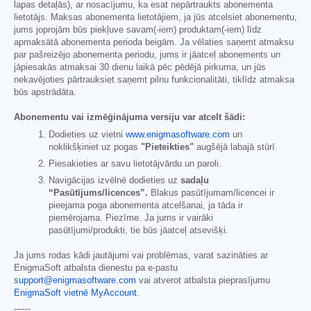
lapas detaļās), ar nosacījumu, ka esat nepārtraukts abonementa
lietotājs. Maksas abonementa lietotājiem, ja jūs atcelsiet abonementu,
jums joprojām būs piekļuve savam(-iem) produktam(-iem) līdz
apmaksātā abonementa perioda beigām. Ja vēlaties saņemt atmaksu
par pašreizējo abonementa periodu, jums ir jāatceļ abonements un
jāpiesakās atmaksai 30 dienu laikā pēc pēdējā pirkuma, un jūs
nekavējoties pārtrauksiet saņemt pilnu funkcionalitāti, tiklīdz atmaksa
būs apstrādāta.
Abonementu vai izmēģinājuma versiju var atcelt šādi:
Dodieties uz vietni
www.enigmasoftware.com
un
noklikšķiniet uz pogas
"Pieteikties"
augšējā labajā stūrī.
Piesakieties ar savu lietotājvārdu un paroli.
Navigācijas izvēlnē dodieties uz
sadaļu
“Pasūtījums/licences”.
Blakus pasūtījumam/licencei ir
pieejama poga abonementa atcelšanai, ja tāda ir
piemērojama. Piezīme. Ja jums ir vairāki
pasūtījumi/produkti, tie būs jāatceļ atsevišķi.
Ja jums rodas kādi jautājumi vai problēmas, varat sazināties ar
EnigmaSoft atbalsta dienestu pa e-pastu
support@enigmasoftware.com
vai atverot atbalsta pieprasījumu
EnigmaSoft vietnē MyAccount
.
------