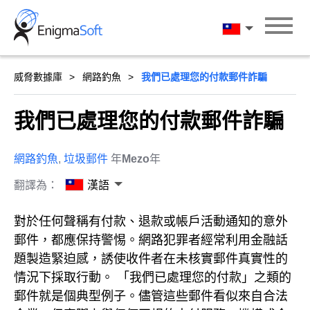
Skip
to
漢語
content
威脅數據庫
網路釣魚
我們已處理您的付款郵件詐騙
我們已處理您的付款郵件詐騙
網路釣魚
,
垃圾郵件
年
Mezo
年
翻譯為：
漢語
對於任何聲稱有付款、退款或帳戶活動通知的意外
郵件，都應保持警惕。網路犯罪者經常利用金融話
題製造緊迫感，誘使收件者在未核實郵件真實性的
情況下採取行動。 「我們已處理您的付款」之類的
郵件就是個典型例子。儘管這些郵件看似來自合法