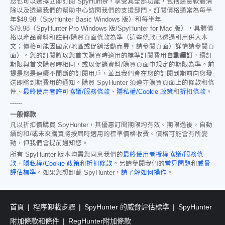
您也可以選擇立即訂閱 SpyHunter，享受其全部功能，包括惡意軟體清
除以及透過我們的幫助中心訪問我們的支援部門。訂閱價格通常為每半
年
$49.98
（SpyHunter Basic Windows 版）和每半年
$79.98
（SpyHunter Pro Windows 版/SpyHunter for Mac 版），具體價
格以產品資料和註冊/購買頁面條款為準（這些條款已透過引用併入本
文；價格可能因國家/地區或促銷活動而異，請參閱頁面）詳情請參閱頁
面）。您的訂閱將以您首次購買時適用的標準訂閱費用
自動續訂
，續訂
期限與首次購買時相同，或以促銷資料/購買頁面中規定的期限為準。前
提是您是連續不間斷的訂閱用戶，並且我們會在您的訂閱到期前向您發
送即將到期費用的通知。購買 SpyHunter 須遵守購買頁面上的條款和條
件、
最終使用者許可協議/服務條款
、
隱私權/Cookie 政策
和
折扣條款
。
------
一般條款
凡以折扣價購買 SpyHunter，其優惠訂閱期限均有效。期限過後，自動
續約和/或未來購買將按屆時適用的標準價格收費。價格可能會有所變
動，但我們會提前通知您。
所有 SpyHunter 版本均需您同意我們的
最終使用者授權協議/服務條
款
、
隱私權/Cookie 政策
和
折扣條款
。另請參閱我們的
常見問題
和
威脅
評估標準
。如果您想卸載 SpyHunter，
請了解如何操作
。
首頁
程序卸載步驟
SpyHunter 的威脅評估標準
SpyHunter
附加條款和條件
RegHunter附加條款