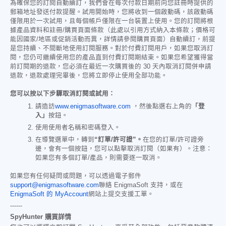
為確保您的訂閱自動續訂，我們會在每次付款日期前向您註冊時提供的
郵箱地址發送付款提醒。試用開始時，您將收到一個啟動碼，該啟動碼
僅限用於一次試用，且每個帳戶僅限在一台裝置上使用。您的訂閱將根
據產品資料和註冊/購買頁面條款（此處以引用方式納入本條款；價格可
能因國家/地區或促銷活動而異，詳情請參閱購買頁面）自動續訂，前提
是您持續、不間斷地使用訂閱服務。對於付費訂閱用戶，如果您取消訂
閱，您仍可繼續使用您的產品直到付費訂閱期結束。如果您希望獲得當
前訂閱期的退款，您必須在最近一次購買後的 30 天內取消訂閱併申請
退款，退款處理完畢後，您將立即停止使用全部功能。
您可以按以下步驟取消訂閱或試用：
請造訪
www.enigmasoftware.com
，然後點選右上角的
「登
入」
按鈕。
使用使用者名稱和密碼登入。
在導覽選單中，轉到
“訂單/許可證”。
在您的訂單/許可證旁
邊，會有一個按鈕，您可以點擊取消訂閱（如果有）。注意：
如果您有多個訂單/產品，則需要逐一取消。
如果您有任何疑問或問題，可以透過電子郵件
support@enigmasoftware.com
聯絡 EnigmaSoft 支持，或在
EnigmaSoft 的 MyAccount
網站上提交支援工單。
------
SpyHunter 購買詳情