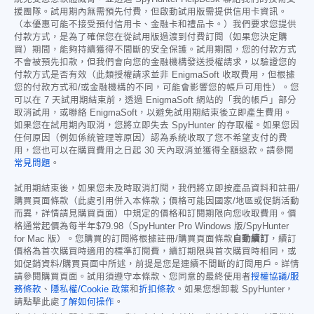
援團隊。試用期內無需預先付費，但啟動試用版需提供信用卡資訊。
（本優惠可能不接受預付信用卡、金融卡和禮品卡。）我們要求您提供
付款方式，是為了確保您在從試用版過渡到付費訂閱（如果您決定購
買）期間，能夠持續獲得不間斷的安全保護。試用期間，您的付款方式
不會被預先扣款，但我們會向您的金融機構發送授權請求，以驗證您的
付款方式是否有效（此類授權請求並非 EnigmaSoft 收取費用，但根據
您的付款方式和/或金融機構的不同，可能會影響您的帳戶可用性）。您
可以在 7 天試用期結束前，透過 EnigmaSoft 網站的「我的帳戶」部分
取消試用，或聯絡 EnigmaSoft，以避免試用期結束後立即產生費用。
如果您在試用期內取消，您將立即失去 SpyHunter 的存取權。如果您因
任何原因（例如係統管理等原因）認為系統收取了您不希望支付的費
用，您也可以在購買費用之日起 30 天內取消並獲得全額退款。請參閱
常見問題
。
試用期結束後，如果您未及時取消訂閱，我們將立即按產品資料和註冊/
購買頁面條款（此處引用併入本條款；價格可能因國家/地區或促銷活動
而異，詳情請見購買頁面）中規定的價格和訂閱期限向您收取費用。價
格通常起價為每半年
$79.98
（SpyHunter Pro Windows 版/SpyHunter
for Mac 版）。您購買的訂閱將根據註冊/購買頁面條款
自動續訂
，續訂
價格為首次購買時適用的標準訂閱費，續訂期限與首次購買時相同，或
如促銷資料/購買頁面中所述，前提是您是連續不間斷的訂閱用戶。詳情
請參閱購買頁面。試用須遵守本條款、您同意的最終使用者
授權協議/服
務條款
、
隱私權/Cookie 政策
和
折扣條款
。如果您想卸載 SpyHunter，
請點擊此處
了解如何操作
。