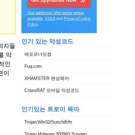
Get SpyHunter Now
See additional offer below where
available.
EULA
and
Privacy/Cookie
Policy
.
인기 있는 악성코드
범죄자들
를 악
에포르너닷컴
법적인
Fuq.com
련이
XHAMSTER 랜섬웨어
CraxsRAT 모바일 악성코드
인기있는 트로이 목마
Trojan:Win32/Suschil!rfn
Trojan.Malware.300983.Susgen