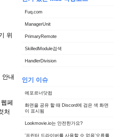
Fuq.com
ManagerUnit
기 위
PrimaryRemote
SkilledModule검색
HandlerDivision
 안내
인기 이슈
에포르너닷컴
 웹페
화면을 공유 할 때 Discord에 검은 색 화면
것처
이 표시됨
Lookmovie.io는 안전한가요?
'프린터 드라이버를 사용할 수 없음'오류를