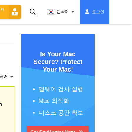
할인
찾
한국어
로그인
다
Is Your Mac
Secure? Protect
Your Mac!
국어
맬웨어 검사 실행
Mac 최적화
h
디스크 공간 확보