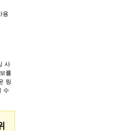
사용
싱 사
정보를
운 링
 수
위