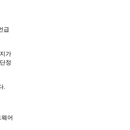
 언급
시지가
 단정
다.
트웨어