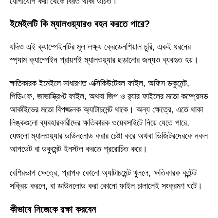
যোগাযোগ করা থেকে বিরত থাকা উচিত।
ইমেইলটি কি ম্যালওয়্যারও বহন করতে পারে?
যদিও এই ক্যাম্পেইনটির মূল লক্ষ্য ক্রেডেনশিয়াল চুরি, একই ধরনের
স্প্যাম ক্যাম্পেইন প্রায়শই ম্যালওয়্যার ছড়ানোর জন্যও ব্যবহৃত হয়।
ক্ষতিকারক ইমেইলে সাধারণত এক্সিকিউটেবল ফাইল, অফিস ডকুমেন্ট,
পিডিএফ, জাভাস্ক্রিপ্ট ফাইল, অথবা জিপ ও র‍্যার ফাইলের মতো কম্প্রেসড
আর্কাইভের মতো বিপজ্জনক অ্যাটাচমেন্ট থাকে। অন্য ক্ষেত্রে, এতে থাকা
লিঙ্কগুলো ব্যবহারকারীদের ক্ষতিকারক ওয়েবসাইটে নিয়ে যেতে পারে,
যেগুলো ম্যালওয়্যার ডাউনলোড করার চেষ্টা করে অথবা ভিজিটরদেরকে নকল
আপডেট বা ডকুমেন্ট ইনস্টল করতে প্ররোচিত করে।
বেশিরভাগ ক্ষেত্রে, প্রাপক কোনো অ্যাটাচমেন্ট খুললে, ক্ষতিকারক কন্টেন্ট
সক্রিয় করলে, বা ডাউনলোড করা কোনো ফাইল চালালেই সংক্রমণ ঘটে।
কীভাবে নিজেকে রক্ষা করবেন