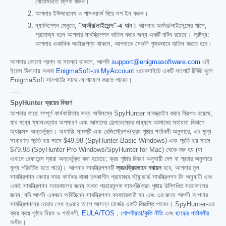
বোতামটিতে ক্লিক করুন।
আপনার ইউজারনেম ও পাসওয়ার্ড দিয়ে লগ ইন করুন।
ন্যাভিগেশন মেনুতে,
"অর্ডার/লাইসেন্স"-এ যান।
আপনার অর্ডার/লাইসেন্সের পাশে,
প্রযোজ্য হলে আপনার সাবস্ক্রিপশন বাতিল করার জন্য একটি বাটন রয়েছে। দ্রষ্টব্য:
আপনার একাধিক অর্ডার/পণ্য থাকলে, আপনাকে সেগুলি পৃথকভাবে বাতিল করতে হবে।
আপনার কোনো প্রশ্ন বা সমস্যা থাকলে, আপনি
support@enigmasoftware.com
এই
ইমেল ঠিকানায় অথবা
EnigmaSoft-এর MyAccount
ওয়েবসাইটে একটি সাপোর্ট টিকিট খুলে
EnigmaSoft সাপোর্টের সাথে যোগাযোগ করতে পারেন।
-----
SpyHunter ক্রয়ের বিবরণ
আপনার কাছে সম্পূর্ণ কার্যকারিতার জন্য অবিলম্বে SpyHunter সাবস্ক্রাইব করার বিকল্পও রয়েছে,
যার মধ্যে ম্যালওয়্যার অপসারণ এবং আমাদের হেল্পডেস্কের মাধ্যমে আমাদের সহায়তা বিভাগে
অ্যাক্সেস অন্তর্ভুক্ত। অফারিং সামগ্রী এবং রেজিস্ট্রেশন/ক্রয় পৃষ্ঠার শর্তাবলী অনুসারে, এর মূল্য
সাধারণত প্রতি ছয় মাসে
$49.98
(SpyHunter Basic Windows) এবং প্রতি ছয় মাসে
$79.98
(SpyHunter Pro Windows/SpyHunter for Mac) থেকে শুরু হয় (যা
এখানে রেফারেন্স দ্বারা অন্তর্ভুক্ত করা হয়েছে; ক্রয় পৃষ্ঠার বিবরণ অনুযায়ী দেশ বা প্রচার অনুসারে
মূল্য পরিবর্তিত হতে পারে)। আপনার সাবস্ক্রিপশনটি
স্বয়ংক্রিয়ভাবে নবায়ন
হবে, আপনার মূল
সাবস্ক্রিপশন কেনার সময় কার্যকর থাকা তৎকালীন প্রযোজ্য স্ট্যান্ডার্ড সাবস্ক্রিপশন ফি অনুযায়ী এবং
একই সাবস্ক্রিপশন সময়কালের জন্য অথবা প্রচারমূলক সামগ্রী/ক্রয় পৃষ্ঠায় উল্লিখিত সময়কালের
জন্য, যদি আপনি একজন অবিচ্ছিন্ন সাবস্ক্রিপশন ব্যবহারকারী হন এবং এর জন্য আপনি আপনার
সাবস্ক্রিপশনের মেয়াদ শেষ হওয়ার আগে আসন্ন চার্জের একটি বিজ্ঞপ্তি পাবেন। SpyHunter-এর
ক্রয় ক্রয় পৃষ্ঠার নিয়ম ও শর্তাবলী,
EULA/TOS
,
গোপনীয়তা/কুকি নীতি
এবং
ছাড়ের শর্তাবলীর
অধীন।