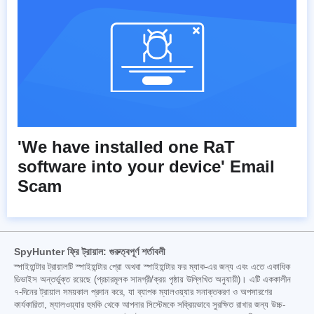
'We have installed one RaT
software into your device' Email
Scam
SpyHunter ফ্রি ট্রায়াল: গুরুত্বপূর্ণ শর্তাবলী
স্পাইহান্টার ট্রায়ালটি স্পাইহান্টার প্রো অথবা স্পাইহান্টার ফর ম্যাক-এর জন্য এবং এতে একাধিক
ডিভাইস অন্তর্ভুক্ত রয়েছে (প্রচারমূলক সামগ্রী/ক্রয় পৃষ্ঠায় উল্লিখিত অনুযায়ী)। এটি এককালীন
৭-দিনের ট্রায়াল সময়কাল প্রদান করে, যা ব্যাপক ম্যালওয়্যার সনাক্তকরণ ও অপসারণের
কার্যকারিতা, ম্যালওয়্যার হুমকি থেকে আপনার সিস্টেমকে সক্রিয়ভাবে সুরক্ষিত রাখার জন্য উচ্চ-