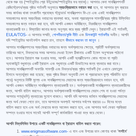
থেকে শুরু হয় (স্পাইহান্টার প্রো উইন্ডোজ/স্পাইহান্টার ফর ম্যাক)। আপনার কেনা সাবস্ক্রিপশনটি
রেজিস্ট্রেশন/ক্রয় পৃষ্ঠার শর্তাবলী অনুসারে
স্বয়ংক্রিয়ভাবে নবায়ন করা
হবে, যা আপনার মূল ক্রয়ের
সময় কার্যকর থাকা তৎকালীন প্রযোজ্য স্ট্যান্ডার্ড সাবস্ক্রিপশন ফি-তে এবং একই সাবস্ক্রিপশন
সময়কালের জন্য স্বয়ংক্রিয় নবায়নের ব্যবস্থা করে, অথবা প্রচারমূলক সামগ্রী/ক্রয় পৃষ্ঠায় উল্লিখিত
সময়কালের জন্য নবায়ন করা হবে, যদি আপনি একজন অবিচ্ছিন্ন, নিরবচ্ছিন্ন সাবস্ক্রিপশন
ব্যবহারকারী হন। বিস্তারিত জানার জন্য অনুগ্রহ করে ক্রয় পৃষ্ঠাটি দেখুন। ট্রায়ালটি এই শর্তাবলী,
EULA/TOS-
এ আপনার সম্মতি,
গোপনীয়তা/কুকি নীতি
এবং
ডিসকাউন্ট শর্তাবলীর
অধীন। আপনি
যদি স্পাইহান্টার আনইনস্টল করতে চান, তাহলে
কীভাবে করবেন তা জানুন
।
আপনার সাবস্ক্রিপশনের স্বয়ংক্রিয় নবায়নের জন্য অর্থপ্রদানের ক্ষেত্রে, প্রতিটি অর্থপ্রদানের
তারিখের আগে, নিবন্ধনের সময় আপনার দেওয়া ইমেল ঠিকানায় একটি ইমেল অনুস্মারক পাঠানো
হবে। আপনার ট্রায়াল শুরু হওয়ার সময়, আপনি একটি অ্যাক্টিভেশন কোড পাবেন যা প্রতি
অ্যাকাউন্টে শুধুমাত্র একটি ট্রায়াল এবং শুধুমাত্র একটি ডিভাইসের জন্য ব্যবহার করা যাবে।
আপনার সাবস্ক্রিপশনটি অফারিং সামগ্রী এবং নিবন্ধন/ক্রয় পৃষ্ঠার শর্তাবলী (যা এখানে রেফারেন্স
হিসাবে অন্তর্ভুক্ত করা হয়েছে; ক্রয় পৃষ্ঠার বিবরণ অনুযায়ী দেশ বা প্রচারভেদে মূল্য পরিবর্তিত হতে
পারে) অনুসারে নির্দিষ্ট মূল্যে এবং সাবস্ক্রিপশনের মেয়াদের জন্য স্বয়ংক্রিয়ভাবে নবায়ন হবে, যদি
আপনি একজন অবিচ্ছিন্ন সাবস্ক্রিপশন ব্যবহারকারী হন। অর্থপ্রদানকারী সাবস্ক্রিপশন ব্যবহারকারীদের
জন্য, আপনি বাতিল করলেও, আপনার অর্থপ্রদানকারী সাবস্ক্রিপশনের মেয়াদ শেষ না হওয়া পর্যন্ত
আপনার পণ্য(গুলি) ব্যবহারের সুযোগ থাকবে। আপনি যদি আপনার বর্তমান সাবস্ক্রিপশনের মেয়াদের
জন্য অর্থ ফেরত পেতে চান, তবে আপনাকে অবশ্যই আপনার সর্বশেষ ক্রয়ের ৩০ দিনের মধ্যে
বাতিল করতে হবে এবং অর্থ ফেরতের জন্য আবেদন করতে হবে, এবং আপনার অর্থ ফেরত প্রক্রিয়া
সম্পন্ন হওয়ার সাথে সাথেই আপনি সম্পূর্ণ কার্যকারিতা পাওয়া বন্ধ করে দেবেন।
আপনি নিম্নলিখিত উপায়ে একটি সাবস্ক্রিপশন বা ট্রায়াল বাতিল করতে পারেন:
www.enigmasoftware.com-
এ যান এবং উপরের ডান কোণায় থাকা
'লগইন'