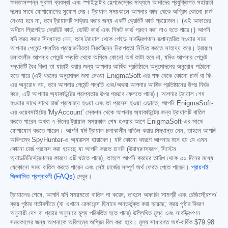
ক্ষমতাসম্পন্ন সুরক্ষা ব্যবস্থা এবং স্পাইহান্টার হেল্পডেস্কের মাধ্যমে আমাদের প্রযুক্তিগত সহায়তা
দলের সাথে যোগাযোগের সুযোগ দেয়। ট্রায়াল সময়কালে আপনার কাছ থেকে অগ্রিম কোনো চার্জ
নেওয়া হবে না, তবে ট্রায়ালটি সক্রিয় করার জন্য একটি ক্রেডিট কার্ড প্রয়োজন। (এই অফারের
অধীনে প্রিপেইড ক্রেডিট কার্ড, ডেবিট কার্ড এবং গিফট কার্ড গ্রহণ করা নাও হতে পারে।) আপনি
যদি ক্রয় করার সিদ্ধান্ত নেন, তবে ট্রায়াল থেকে পেইড সাবস্ক্রিপশনে রূপান্তরিত হওয়ার সময়
আপনার পেমেন্ট পদ্ধতির প্রয়োজনীয়তা নিরবচ্ছিন্ন নিরাপত্তা নিশ্চিত করতে সাহায্য করে। ট্রায়াল
চলাকালীন আপনার পেমেন্ট পদ্ধতি থেকে অগ্রিম কোনো অর্থ কাটা হবে না, যদিও আপনার পেমেন্ট
পদ্ধতিটি বৈধ কিনা তা যাচাই করার জন্য আপনার আর্থিক প্রতিষ্ঠানে অনুমোদনের অনুরোধ পাঠানো
হতে পারে (এই ধরনের অনুমোদন জমা দেওয়া EnigmaSoft-এর পক্ষ থেকে কোনো চার্জ বা ফি-
এর অনুরোধ নয়, তবে আপনার পেমেন্ট পদ্ধতি এবং/অথবা আপনার আর্থিক প্রতিষ্ঠানের উপর নির্ভর
করে, এটি আপনার অ্যাকাউন্টের প্রাপ্যতার উপর প্রভাব ফেলতে পারে)। আপনার ট্রায়াল শেষ
হওয়ার সাথে সাথে চার্জ প্রযোজ্য হওয়া এবং তা প্রসেস হওয়া এড়াতে, আপনি EnigmaSoft-
এর ওয়েবসাইটের 'MyAccount' সেকশন থেকে আপনার অ্যাকাউন্টের জন্য ট্রায়ালটি বাতিল
করতে পারেন অথবা ৭-দিনের ট্রায়াল সময়কাল শেষ হওয়ার আগে EnigmaSoft-এর সাথে
যোগাযোগ করতে পারেন। আপনি যদি ট্রায়াল চলাকালীন বাতিল করার সিদ্ধান্ত নেন, তাহলে আপনি
অবিলম্বে SpyHunter-এ অ্যাক্সেস হারাবেন। যদি কোনো কারণে আপনার মনে হয় যে এমন
কোনো চার্জ প্রসেস করা হয়েছে যা আপনি করতে চাননি (উদাহরণস্বরূপ, সিস্টেম
অ্যাডমিনিস্ট্রেশনের কারণে এটি ঘটতে পারে), তাহলে আপনি ক্রয়ের তারিখ থেকে ৩০ দিনের মধ্যে
যেকোনো সময় বাতিল করতে পারেন এবং সেই চার্জের সম্পূর্ণ অর্থ ফেরত পেতে পারেন।
প্রায়শই
জিজ্ঞাসিত প্রশ্নাবলী (FAQs)
দেখুন।
ট্রায়ালের শেষে, আপনি যদি সময়মতো বাতিল না করেন, তাহলে অফারিং সামগ্রী এবং রেজিস্ট্রেশন/
ক্রয় পৃষ্ঠার শর্তাবলীতে (যা এখানে রেফারেন্স হিসাবে অন্তর্ভুক্ত করা হয়েছে; ক্রয় পৃষ্ঠার বিবরণ
অনুযায়ী দেশ বা প্রচার অনুসারে মূল্য পরিবর্তিত হতে পারে) উল্লিখিত মূল্য এবং সাবস্ক্রিপশন
সময়কালের জন্য আপনাকে অবিলম্বে অগ্রিম বিল করা হবে। মূল্য সাধারণত অর্ধ-বার্ষিক
$79.98