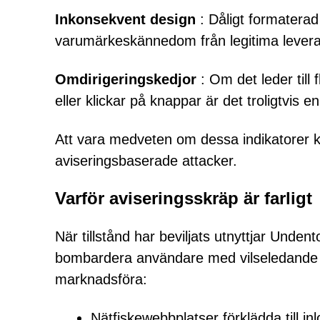
Inkonsekvent design
: Dåligt formatera
varumärkeskännedom från legitima leve
Omdirigeringskedjor
: Om det leder til
eller klickar på knappar är det troligtvis en
Att vara medveten om dessa indikatorer kan
aviseringsbaserade attacker.
Varför aviseringsskräp är farligt
När tillstånd har beviljats utnyttjar Unde
bombardera användare med vilseledande a
marknadsföra:
Nätfiskewebbplatser förklädda till in