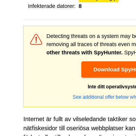
Infekterade datorer:
8
Detecting threats on a system may be
removing all traces of threats even 
other threats with SpyHunter.
SpyHu
Download SpyHu
Inte ditt operativsys
See additional offer below wh
Internet är fullt av vilseledande taktiker s
nätfiskesidor till oseriösa webbplatser kan