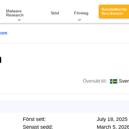
Rabattoffert för
Malware
Stöd
Företag
flera licenser
Research
com
m
Översätt till:
Sve
Först sett:
July 18, 2025
Senast sedd:
March 5, 202