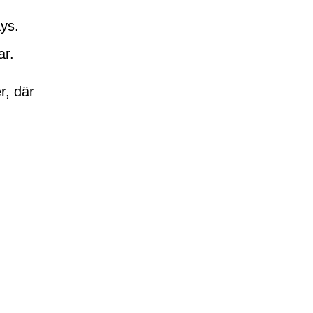
ays.
ar.
r, där