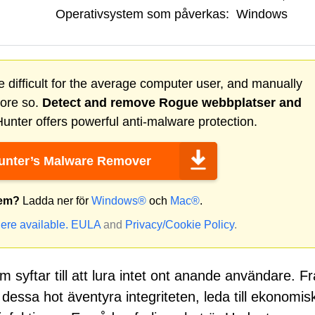
Operativsystem som påverkas:
Windows
 difficult for the average computer user, and manually
more so.
Detect and remove
Rogue webbplatser
and
nter offers powerful anti-malware protection.
nter’s Malware Remover
tem?
Ladda ner för
Windows®
och
Mac®
.
ere available.
EULA
and
Privacy/Cookie Policy
.
om syftar till att lura intet ont anande användare. F
 dessa hot äventyra integriteten, leda till ekonomis