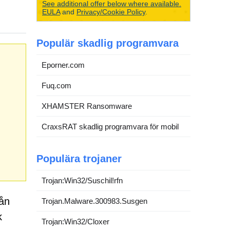
See additional offer below where available.
EULA
and
Privacy/Cookie Policy
.
Populär skadlig programvara
Eporner.com
Fuq.com
XHAMSTER Ransomware
CraxsRAT skadlig programvara för mobil
Populära trojaner
Trojan:Win32/Suschil!rfn
rån
Trojan.Malware.300983.Susgen
k
Trojan:Win32/Cloxer