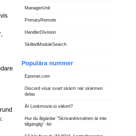
ManagerUnit
vis
PrimaryRemote
HandlerDivision
r,
SkilledModuleSearch
Populära nummer
ndare
Eporner.com
Discord visar svart skärm när skärmen
delas
Är Lookmovie.io säkert?
grund
m:
Hur du åtgärdar "Skrivardrivrutinen är inte
tillgänglig" -fel