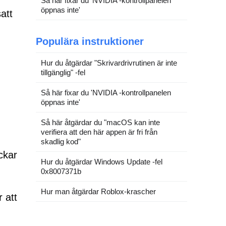
Så här fixar du 'NVIDIA -kontrollpanelen
öppnas inte'
att
Populära instruktioner
Hur du åtgärdar "Skrivardrivrutinen är inte
tillgänglig" -fel
Så här fixar du 'NVIDIA -kontrollpanelen
öppnas inte'
Så här åtgärdar du "macOS kan inte
verifiera att den här appen är fri från
skadlig kod"
ckar
Hur du åtgärdar Windows Update -fel
0x8007371b
Hur man åtgärdar Roblox-krascher
r att