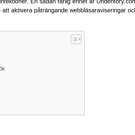
eminfektioner. En sådan farlig enhet är Undentory.co
 att aktivera påträngande webbläsaraviseringar oc
ök