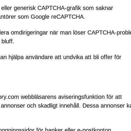
d eller generisk CAPTCHA-grafik som saknar
rantörer som Google reCAPTCHA.
l flera omdirigeringar när man löser CAPTCHA-prob
 bluff.
 hjälpa användare att undvika att bli offer för
ntory.com webbläsarens aviseringsfunktion för att
nnonser och skadligt innehåll. Dessa annonser k
loggningssidor för banker eller e-postkonton.