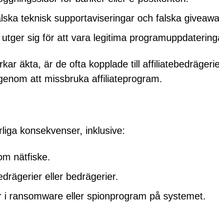
falska teknisk supportaviseringar och falska giveaw
 utger sig för att vara legitima programuppdatering
 äkta, är de ofta kopplade till affiliatebedrägerie
genom att missbruka affiliateprogram.
varliga konsekvenser, inklusive:
om nätfiske.
drägerier eller bedrägerier.
rar i ransomware eller spionprogram på systemet.