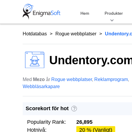
Skip
to
Hem
Produkter
content
Hotdatabas
Rogue webbplatser
Undentory.
Undentory.co
Med
Mezo
år
Rogue webbplatser
,
Reklamprogram
,
Webbläsarkapare
Scorekort för hot
?
Popularity Rank:
26,895
Hotnivå:
20 % (Vanligt)