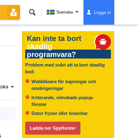
Sök
Svenska
Logga in
Kan inte ta bort
skadlig
programvara?
Problem med svårt att ta bort skadlig
kod:
Webbläsare för kapningar och
nska
omdirigeringar
Irriterande, oönskade popup-
fönster
Dator fryser eller kraschar
Ladda ner SpyHunter
6