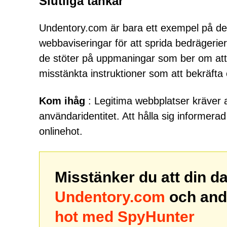
Slutliga tankar
Undentory.com är bara ett exempel på det
webbaviseringar för att sprida bedrägerier
de stöter på uppmaningar som ber om att a
misstänkta instruktioner som att bekräf
Kom ihåg
: Legitima webbplatser kräver al
användaridentitet. Att hålla sig informer
onlinehot.
Misstänker du att din d
Undentory.com
och and
hot med SpyHunter