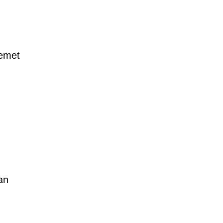
lemet
an