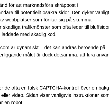
nd för att marknadsföra skräppost i
are till potentiellt osäkra sidor. Den dyker vanligt
 av webbplatser som förlitar sig på skumma
kadliga trafikmönster som ofta leder till bluffsido
r laddade med skadlig kod.
.com är dynamiskt – det kan ändras beroende på
derliggande målet är dock detsamma: att lura anvä
r de ofta en falsk CAPTCHA-kontroll över en bak
ller video. Sidan visar vanligtvis instruktioner so
 är en robot.