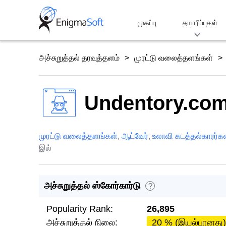
Skip
to
முகப்பு
தயாரிப்புகள்
content
அச்சுறுத்தல் தரவுத்தளம்
முரட்டு வலைத்தளங்கள்
Undentory.co
முரட்டு வலைத்தளங்கள்
,
ஆட்வேர்
,
உலாவி கடத்தல்காரர்க
இல்
அச்சுறுத்தல் ஸ்கோர்கார்டு
?
Popularity Rank:
26,895
அச்சுறுத்தல் நிலை:
20 % (இயல்பானது)