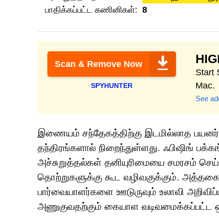
பாதிக்கப்பட்ட கணினிகள்:
8
HI
Scan & Remove Now
Start
Mac.
SPYHUNTER
See add
இணையம் சந்தேகத்திற்கு இடமில்லாத பயன
தந்திரங்களால் நிறைந்துள்ளது. ஃபிஷிங் ப
அச்சுறுத்தல்கள் தனியுரிமையை சமரசம் செய்ய
தொற்றுகளுக்கு கூட வழிவகுக்கும். அத்தக
பார்வையாளர்களை ஊடுருவும் உலாவி அறிவிப்
அணுகுவதற்கும் கையாள வடிவமைக்கப்பட்ட ஒர