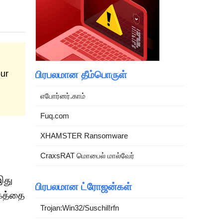
our
பிரபலமான தீம்பொருள்
எபோர்னர்.காம்
Fuq.com
XHAMSTER Ransomware
CraxsRAT மொபைல் மால்வேர்
இது
பிரபலமான ட்ரோஜன்கள்
்கத்தை
Trojan:Win32/Suschil!rfn