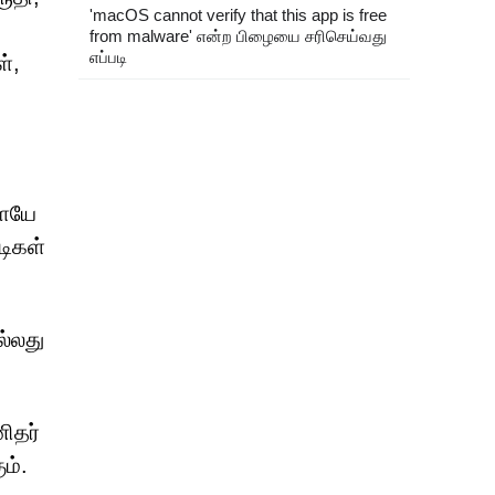
'macOS cannot verify that this app is free
from malware' என்ற பிழையை சரிசெய்வது
எப்படி
்,
ளையே
டிகள்
்லது
ிதர்
ம்.