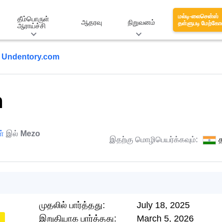
மல்டி-லைசென்ஸ்
தீம்பொருள்
ஆதரவு
நிறுவனம்
தள்ளுபடி மேற்கோ
ஆராய்ச்சி
Undentory.com
m
ள்
இல்
Mezo
இதற்கு மொழிபெயர்க்கவும்:
த
முதலில் பார்த்தது:
July 18, 2025
இறுதியாக பார்த்தது:
March 5, 2026