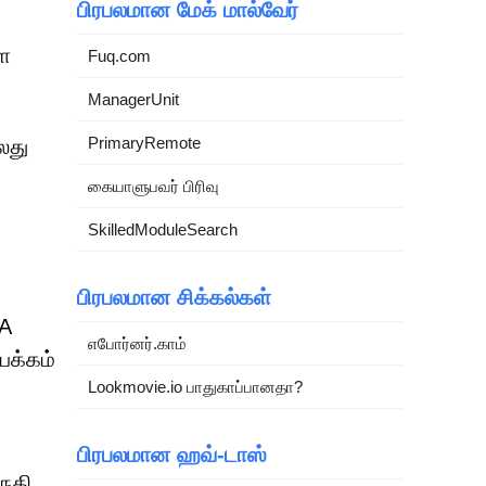
பிரபலமான மேக் மால்வேர்
ளை
Fuq.com
ManagerUnit
PrimaryRemote
லது
கையாளுபவர் பிரிவு
SkilledModuleSearch
பிரபலமான சிக்கல்கள்
HA
எபோர்னர்.காம்
பக்கம்
Lookmovie.io பாதுகாப்பானதா?
பிரபலமான ஹவ்-டாஸ்
ுதி,