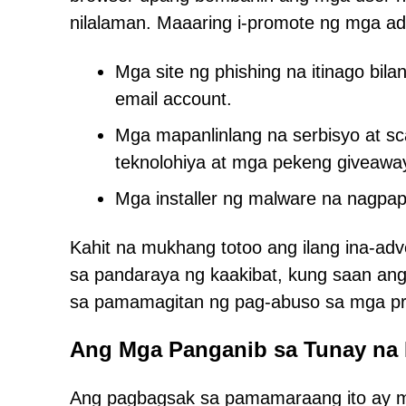
nilalaman. Maaaring i-promote ng mga ad 
Mga site ng phishing na itinago bi
email account.
Mga mapanlinlang na serbisyo at sc
teknolohiya at mga pekeng giveawa
Mga installer ng malware na nagpap
Kahit na mukhang totoo ang ilang ina-adv
sa pandaraya ng kaakibat, kung saan a
sa pamamagitan ng pag-abuso sa mga pr
Ang Mga Panganib sa Tunay na
Ang pagbagsak sa pamamaraang ito ay m