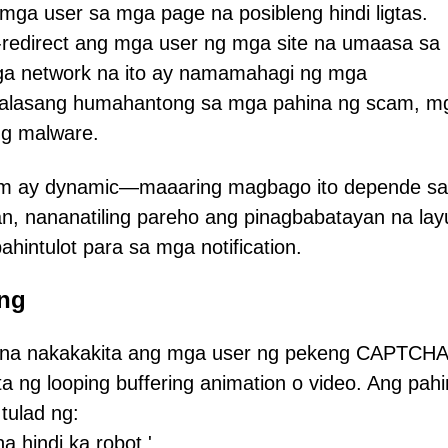
g mga user sa mga page na posibleng hindi ligtas.
-redirect ang mga user ng mga site na umaasa sa
mga network na ito ay namamahagi ng mga
adalasang humahantong sa mga pahina ng scam, m
ng malware.
com ay dynamic—maaaring magbago ito depende sa
n, nananatiling pareho ang pinagbabatayan na lay
ahintulot para sa mga notification.
ang
s na nakakakita ang mga user ng pekeng CAPTCHA
 ng looping buffering animation o video. Ang pahi
tulad ng:
 hindi ka robot.'