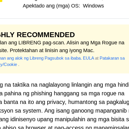
Apektado ang (mga) OS:
Windows
GHLY RECOMMENDED
lan ang LIBRENG pag-scan. Alisin ang Mga Rogue na
te. Protektahan at linisin ang iyong Mac.
nan ang alok ng Libreng Pagsubok sa ibaba.
EULA
at
Patakaran sa
cy/Cookie
.
 na taktika na naglalayong linlangin ang mga hind
a pahina ng phishing hanggang sa mga rogue na
banta na ito ang privacy, humantong sa pagkalug
ksyon sa system. Ang isang ganoong mapanganib
ang idinisenyo upang manipulahin ang mga bisita 
abiso sa browser at pag-access ng mapaminsala