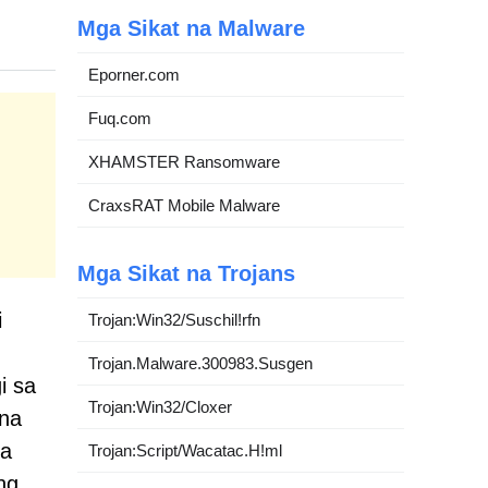
Mga Sikat na Malware
Eporner.com
Fuq.com
XHAMSTER Ransomware
CraxsRAT Mobile Malware
Mga Sikat na Trojans
i
Trojan:Win32/Suschil!rfn
Trojan.Malware.300983.Susgen
i sa
Trojan:Win32/Cloxer
 na
sa
Trojan:Script/Wacatac.H!ml
ng