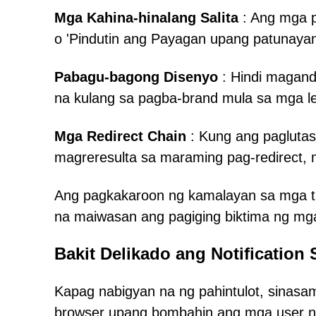
Mga Kahina-hinalang Salita
: Ang mga pa
o 'Pindutin ang Payagan upang patunaya
Pabagu-bagong Disenyo
: Hindi magand
na kulang sa pagba-brand mula sa mga l
Mga Redirect Chain
: Kung ang paglutas
magreresulta sa maraming pag-redirect, 
Ang pagkakaroon ng kamalayan sa mga ta
na maiwasan ang pagiging biktima ng mga
Bakit Delikado ang Notification
Kapag nabigyan na ng pahintulot, sinasam
browser upang bombahin ang mga user n