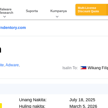
Multi-License
Malware
Suporta
Kumpanya
Discount Quote
Research
ndentory.com
m
te
,
Adware
,
Isalin To:
Wikang Fili
Unang Nakita:
July 18, 2025
Huling nakita:
March 5, 2026