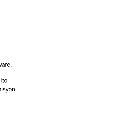
a
ware.
ito
misyon