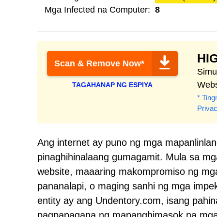
Mga Infected na Computer:
8
HI
Scan & Remove Now*
Simu
Websi
TAGAHANAP NG ESPIYA
* Ting
Priva
Ang internet ay puno ng mga mapanlinlang
pinaghihinalaang gumagamit. Mula sa mg
website, maaaring makompromiso ng mga 
pananalapi, o maging sanhi ng mga impe
entity ay ang Undentory.com, isang pahin
pagpapagana ng mapanghimasok na mga 