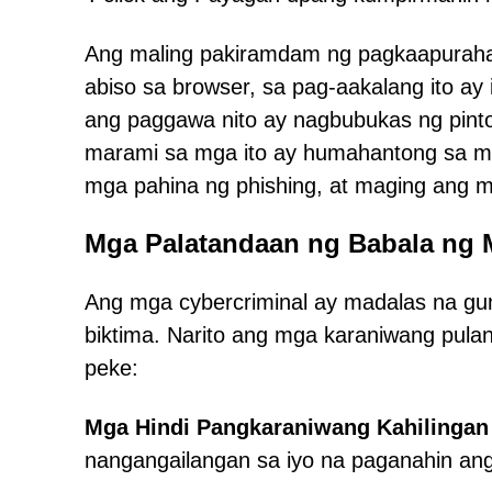
Ang maling pakiramdam ng pagkaapuraha
abiso sa browser, sa pag-aakalang ito ay
ang paggawa nito ay nagbubukas ng pint
marami sa mga ito ay humahantong sa mg
mga pahina ng phishing, at maging ang m
Mga Palatandaan ng Babala ng
Ang mga cybercriminal ay madalas na gu
biktima. Narito ang mga karaniwang pul
peke:
Mga Hindi Pangkaraniwang Kahilingan
nangangailangan sa iyo na paganahin ang 