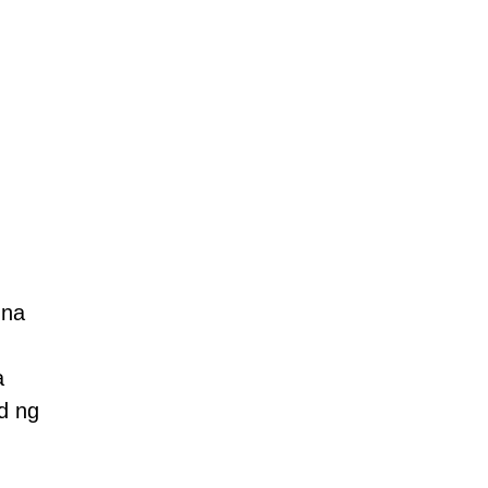
 na
a
ad ng