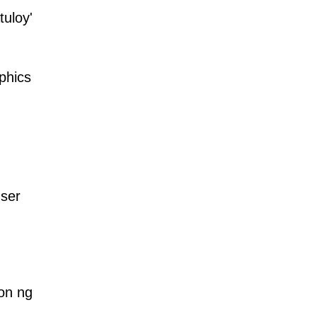
tuloy'
phics
ser
on ng