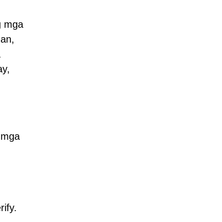
g mga
man,
a
ay,
g mga
ify.