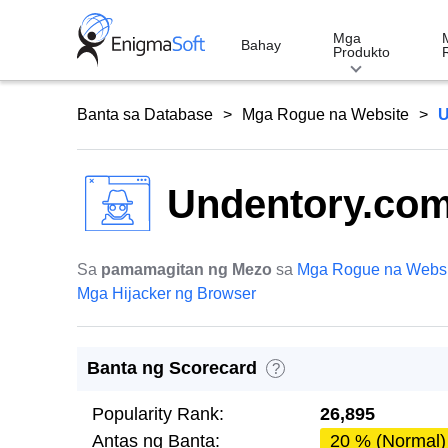
Skip
to
Mga
Bahay
Produkto
content
Banta sa Database
Mga Rogue na Website
U
Undentory.co
Sa
pamamagitan ng Mezo
sa
Mga Rogue na Websi
Mga Hijacker ng Browser
Banta ng Scorecard
?
Popularity Rank:
26,895
Antas ng Banta:
20 % (Normal)