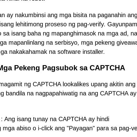
n ay nakumbinsi ang mga bisita na paganahin an
 isang lehitimong proseso ng pag-verify. Gayunpa
o sa isang baha ng mapanghimasok na mga ad, n
a mapanlinlang na serbisyo, mga pekeng giveaw
ga nakakahamak na software installer.
 Mga Pekeng Pagsubok sa CAPTCHA
magamit ng CAPTCHA lookalikes upang akitin an
ang bandila na nagpapahiwatig na ang CAPTCHA ay
: Ang isang tunay na CAPTCHA ay hindi
mga abiso o i-click ang "Payagan" para sa pag-ver