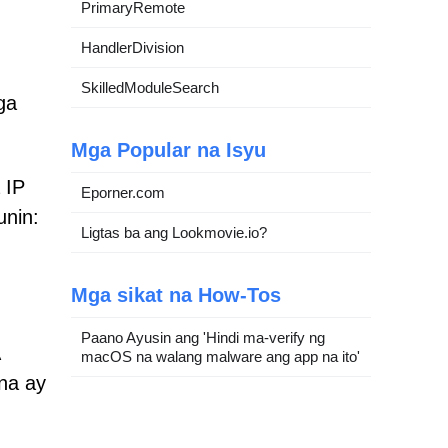
PrimaryRemote
HandlerDivision
SkilledModuleSearch
ga
Mga Popular na Isyu
 IP
Eporner.com
unin:
Ligtas ba ang Lookmovie.io?
Mga sikat na How-Tos
Paano Ayusin ang 'Hindi ma-verify ng
macOS na walang malware ang app na ito'
na ay