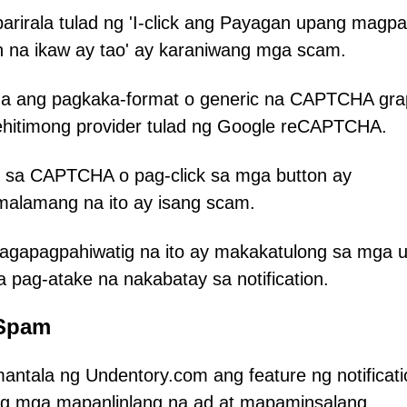
rirala tulad ng 'I-click ang Payagan upang magpa
n na ikaw ay tao' ay karaniwang mga scam.
a ang pagkaka-format o generic na CAPTCHA gra
ehitimong provider tulad ng Google reCAPTCHA.
 sa CAPTCHA o pag-click sa mga button ay
malamang na ito ay isang scam.
gapagpahiwatig na ito ay makakatulong sa mga u
 pag-atake na nakabatay sa notification.
 Spam
antala ng Undentory.com ang feature ng notificati
g mga mapanlinlang na ad at mapaminsalang