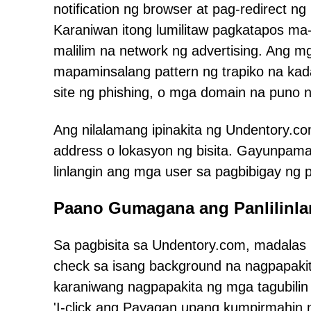
notification ng browser at pag-redirect n
Karaniwan itong lumilitaw pagkatapos ma
malilim na network ng advertising. Ang 
mapaminsalang pattern ng trapiko na k
site ng phishing, o mga domain na puno 
Ang nilalamang ipinakita ng Undentory.
address o lokasyon ng bisita. Gayunpama
linlangin ang mga user sa pagbibigay ng p
Paano Gumagana ang Panlilinl
Sa pagbisita sa Undentory.com, madala
check sa isang background na nagpapakita
karaniwang nagpapakita ng mga tagubilin 
'I-click ang Payagan upang kumpirmahin na