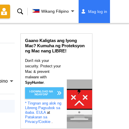
Paghahanap
Wikang Filipino
Mag log in
Gaano Kaligtas ang Iyong
Mac? Kumuha ng Proteksyon
ng Mac nang LIBRE!
Don't risk your
security. Protect your
Mac & prevent
malware with
pino
SpyHunter
.
I-DOWNLOAD NA
NGAYON*
* Tingnan ang alok ng
Libreng Pagsubok sa
ibaba.
EULA
at
Patakaran sa
Privacy/Cookie
.