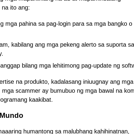
na ito ang:
lang mga pahina sa pag-login para sa mga bangko o
am, kabilang ang mga pekeng alerto sa suporta s
y.
anggap bilang mga lehitimong pag-update ng soft
ertise na produkto, kadalasang iniuugnay ang mga 
ng mga scammer ay bumubuo ng mga bawal na ko
ogramang kaakibat.
 Mundo
aaaring humantong sa malubhang kahihinatnan,