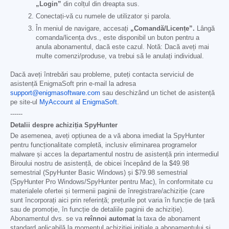
„Login”
din colțul din dreapta sus.
Conectați-vă cu numele de utilizator și parola.
În meniul de navigare, accesați
„Comandă/Licențe”.
Lângă
comanda/licența dvs., este disponibil un buton pentru a
anula abonamentul, dacă este cazul. Notă: Dacă aveți mai
multe comenzi/produse, va trebui să le anulați individual.
Dacă aveți întrebări sau probleme, puteți contacta serviciul de
asistență EnigmaSoft prin e-mail la adresa
support@enigmasoftware.com
sau deschizând un tichet de asistență
pe site-ul
MyAccount al EnigmaSoft
.
------
Detalii despre achiziția SpyHunter
De asemenea, aveți opțiunea de a vă abona imediat la SpyHunter
pentru funcționalitate completă, inclusiv eliminarea programelor
malware și acces la departamentul nostru de asistență prin intermediul
Biroului nostru de asistență, de obicei începând de la
$49.98
semestrial (SpyHunter Basic Windows) și
$79.98
semestrial
(SpyHunter Pro Windows/SpyHunter pentru Mac), în conformitate cu
materialele ofertei și termenii paginii de înregistrare/achiziție (care
sunt încorporați aici prin referință; prețurile pot varia în funcție de țară
sau de promoție, în funcție de detaliile paginii de achiziție).
Abonamentul dvs. se va
reînnoi automat
la taxa de abonament
standard aplicabilă la momentul achiziției inițiale a abonamentului și