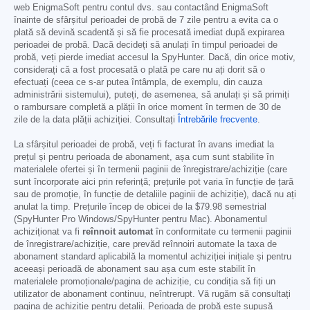
web EnigmaSoft pentru contul dvs. sau contactând EnigmaSoft
înainte de sfârșitul perioadei de probă de 7 zile pentru a evita ca o
plată să devină scadentă și să fie procesată imediat după expirarea
perioadei de probă. Dacă decideți să anulați în timpul perioadei de
probă, veți pierde imediat accesul la SpyHunter. Dacă, din orice motiv,
considerați că a fost procesată o plată pe care nu ați dorit să o
efectuați (ceea ce s-ar putea întâmpla, de exemplu, din cauza
administrării sistemului), puteți, de asemenea, să anulați și să primiți
o rambursare completă a plății în orice moment în termen de 30 de
zile de la data plății achiziției. Consultați
Întrebările frecvente
.
La sfârșitul perioadei de probă, veți fi facturat în avans imediat la
prețul și pentru perioada de abonament, așa cum sunt stabilite în
materialele ofertei și în termenii paginii de înregistrare/achiziție (care
sunt încorporate aici prin referință; prețurile pot varia în funcție de țară
sau de promoție, în funcție de detaliile paginii de achiziție), dacă nu ați
anulat la timp. Prețurile încep de obicei de la
$79.98
semestrial
(SpyHunter Pro Windows/SpyHunter pentru Mac). Abonamentul
achiziționat va fi
reînnoit automat
în conformitate cu termenii paginii
de înregistrare/achiziție, care prevăd reînnoiri automate la taxa de
abonament standard aplicabilă la momentul achiziției inițiale și pentru
aceeași perioadă de abonament sau așa cum este stabilit în
materialele promoționale/pagina de achiziție, cu condiția să fiți un
utilizator de abonament continuu, neîntrerupt. Vă rugăm să consultați
pagina de achiziție pentru detalii. Perioada de probă este supusă