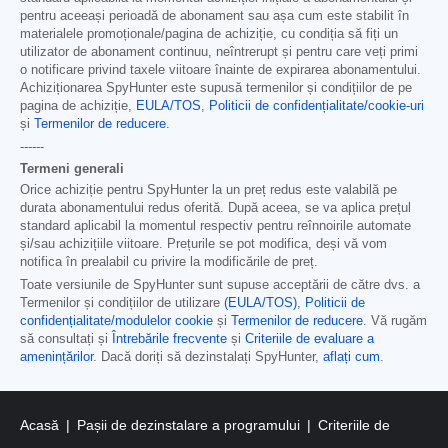
pentru aceeași perioadă de abonament sau așa cum este stabilit în
materialele promoționale/pagina de achiziție, cu condiția să fiți un
utilizator de abonament continuu, neîntrerupt și pentru care veți primi
o notificare privind taxele viitoare înainte de expirarea abonamentului.
Achiziționarea SpyHunter este supusă termenilor și condițiilor de pe
pagina de achiziție,
EULA/TOS
,
Politicii de confidențialitate/cookie-uri
și
Termenilor de reducere
.
------
Termeni generali
Orice achiziție pentru SpyHunter la un preț redus este valabilă pe
durata abonamentului redus oferită. După aceea, se va aplica prețul
standard aplicabil la momentul respectiv pentru reînnoirile automate
și/sau achizițiile viitoare. Prețurile se pot modifica, deși vă vom
notifica în prealabil cu privire la modificările de preț.
Toate versiunile de SpyHunter sunt supuse acceptării de către dvs. a
Termenilor și condițiilor de utilizare
(EULA/TOS)
,
Politicii de
confidențialitate/modulelor cookie
și
Termenilor de reducere
. Vă rugăm
să consultați și
Întrebările frecvente
și
Criteriile de evaluare a
amenințărilor
. Dacă doriți să dezinstalați SpyHunter,
aflați cum
.
Acasă
Pașii de dezinstalare a programului
Criteriile de