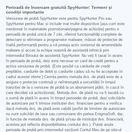
Perioadă de încercare gratuită SpyHunter: Termeni și
condiții importante
Versiunea de probă SpyHunter este pentru SpyHunter Pro sau
SpyHunter pentru Mac și include mai multe dispozitive (așa cum este
menționat în materialele promoționale/pagina de achiziție) pentru o
perioadă de probă unică de 7 zile, oferind funcționalități complete de
detectare și eliminare a programelor malware, măsuri de protecție de
înaltă performanță pentru a vă proteja activ sistemul de amenințările
malware și acces la echipa noastră de asistență tehnică prin
intermediul Biroului de asistență SpyHunter. Nu veți fi taxat în avans
în perioada de probă, deși este necesar un card de credit pentru a
activa versiunea de probă. (Este posibil ca cardurile de credit
preplătite, cardurile de debit și cardurile cadou să nu fie acceptate în
cadrul acestei oferte.) Cerința pentru metoda dvs. de plată este de a
asigura o protecție continuă și neîntreruptă a securității în timpul
tranziției de la o versiune de probă la un abonament plătit, în cazul în
care decideți să achiziționați. Metoda dvs. de plată nu va fi taxată cu
o sumă de plată în avans în timpul perioadei de probă, deși solicitările
de autorizare pot fi trimise instituției dvs. financiare pentru a verifica
dacă metoda dvs. de plată este validă (astfel de trimiteri de autorizare
nu sunt solicitări de taxe sau comisioane din partea EnigmaSoft, dar,
în funcție de metoda dvs. de plată și/sau de instituția dvs. financiară,
acestea pot reflecta disponibilitatea contului dvs.). Puteți anula
perioada de probă prin intermediul secțiunii Contul Meu de pe site-ul