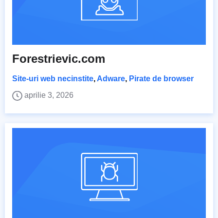
Forestrievic.com
Site-uri web necinstite
,
Adware
,
Pirate de browser
aprilie 3, 2026