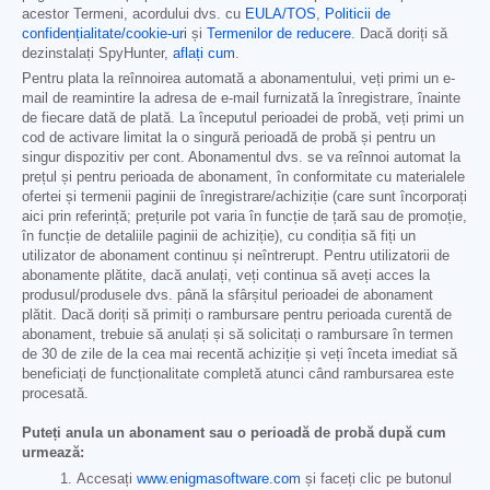
acestor Termeni, acordului dvs. cu
EULA/TOS
,
Politicii de
confidențialitate/cookie-uri
și
Termenilor de reducere
. Dacă doriți să
dezinstalați SpyHunter,
aflați cum
.
Pentru plata la reînnoirea automată a abonamentului, veți primi un e-
mail de reamintire la adresa de e-mail furnizată la înregistrare, înainte
de fiecare dată de plată. La începutul perioadei de probă, veți primi un
cod de activare limitat la o singură perioadă de probă și pentru un
singur dispozitiv per cont. Abonamentul dvs. se va reînnoi automat la
prețul și pentru perioada de abonament, în conformitate cu materialele
ofertei și termenii paginii de înregistrare/achiziție (care sunt încorporați
aici prin referință; prețurile pot varia în funcție de țară sau de promoție,
în funcție de detaliile paginii de achiziție), cu condiția să fiți un
utilizator de abonament continuu și neîntrerupt. Pentru utilizatorii de
abonamente plătite, dacă anulați, veți continua să aveți acces la
produsul/produsele dvs. până la sfârșitul perioadei de abonament
plătit. Dacă doriți să primiți o rambursare pentru perioada curentă de
abonament, trebuie să anulați și să solicitați o rambursare în termen
de 30 de zile de la cea mai recentă achiziție și veți înceta imediat să
beneficiați de funcționalitate completă atunci când rambursarea este
procesată.
Puteți anula un abonament sau o perioadă de probă după cum
urmează:
Accesați
www.enigmasoftware.com
și faceți clic pe butonul