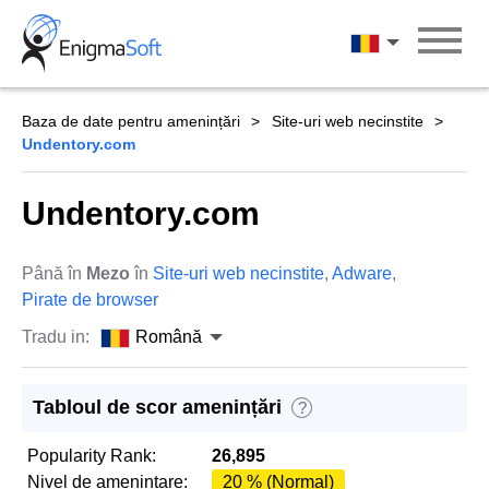
Skip
to
Română
content
Baza de date pentru amenințări
Site-uri web necinstite
Undentory.com
Undentory.com
Până în
Mezo
în
Site-uri web necinstite
,
Adware
,
Pirate de browser
Tradu in:
Română
Tabloul de scor amenințări
?
Popularity Rank:
26,895
Nivel de amenintare:
20 % (Normal)