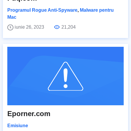
Programul Rogue Anti-Spyware
,
Malware pentru
Mac
iunie 26, 2023
21,204
Eporner.com
Emisiune