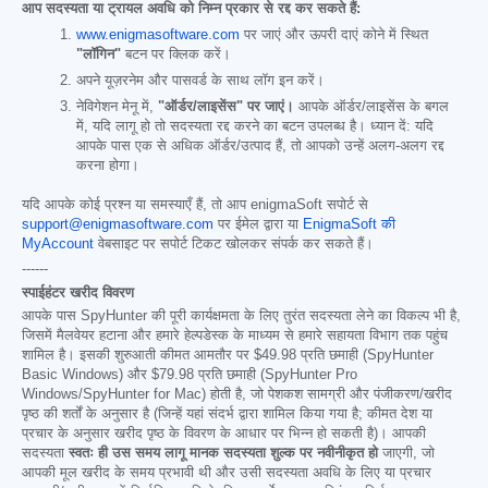
आप सदस्यता या ट्रायल अवधि को निम्न प्रकार से रद्द कर सकते हैं:
www.enigmasoftware.com
पर जाएं और ऊपरी दाएं कोने में स्थित
"लॉगिन"
बटन पर क्लिक करें।
अपने यूज़रनेम और पासवर्ड के साथ लॉग इन करें।
नेविगेशन मेनू में,
"ऑर्डर/लाइसेंस" पर जाएं।
आपके ऑर्डर/लाइसेंस के बगल
में, यदि लागू हो तो सदस्यता रद्द करने का बटन उपलब्ध है। ध्यान दें: यदि
आपके पास एक से अधिक ऑर्डर/उत्पाद हैं, तो आपको उन्हें अलग-अलग रद्द
करना होगा।
यदि आपके कोई प्रश्न या समस्याएँ हैं, तो आप enigmaSoft सपोर्ट से
support@enigmasoftware.com
पर ईमेल द्वारा या
EnigmaSoft की
MyAccount
वेबसाइट पर सपोर्ट टिकट खोलकर संपर्क कर सकते हैं।
------
स्पाईहंटर खरीद विवरण
आपके पास SpyHunter की पूरी कार्यक्षमता के लिए तुरंत सदस्यता लेने का विकल्प भी है,
जिसमें मैलवेयर हटाना और हमारे हेल्पडेस्क के माध्यम से हमारे सहायता विभाग तक पहुंच
शामिल है। इसकी शुरुआती कीमत आमतौर पर
$49.98
प्रति छमाही (SpyHunter
Basic Windows) और
$79.98
प्रति छमाही (SpyHunter Pro
Windows/SpyHunter for Mac) होती है, जो पेशकश सामग्री और पंजीकरण/खरीद
पृष्ठ की शर्तों के अनुसार है (जिन्हें यहां संदर्भ द्वारा शामिल किया गया है; कीमत देश या
प्रचार के अनुसार खरीद पृष्ठ के विवरण के आधार पर भिन्न हो सकती है)। आपकी
सदस्यता
स्वतः ही उस समय लागू मानक सदस्यता शुल्क पर नवीनीकृत हो
जाएगी, जो
आपकी मूल खरीद के समय प्रभावी थी और उसी सदस्यता अवधि के लिए या प्रचार