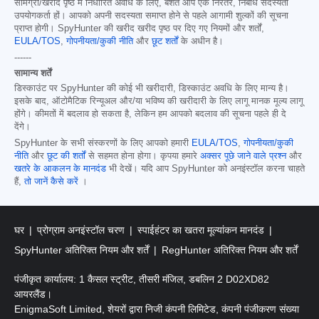
सामग्री/खरीद पृष्ठ में निर्धारित अवधि के लिए, बशर्ते आप एक निरंतर, निर्बाध सदस्यता
उपयोगकर्ता हों। आपको अपनी सदस्यता समाप्त होने से पहले आगामी शुल्कों की सूचना
प्राप्त होगी। SpyHunter की खरीद खरीद पृष्ठ पर दिए गए नियमों और शर्तों,
EULA/TOS
,
गोपनीयता/कुकी नीति
और
छूट शर्तों
के अधीन है।
------
सामान्य शर्तें
डिस्काउंट पर SpyHunter की कोई भी खरीदारी, डिस्काउंट अवधि के लिए मान्य है।
इसके बाद, ऑटोमैटिक रिन्यूअल और/या भविष्य की खरीदारी के लिए लागू मानक मूल्य लागू
होंगे। कीमतों में बदलाव हो सकता है, लेकिन हम आपको बदलाव की सूचना पहले ही दे
देंगे।
SpyHunter के सभी संस्करणों के लिए आपको हमारी
EULA/TOS
,
गोपनीयता/कुकी
नीति
और
छूट की शर्तों
से सहमत होना होगा। कृपया हमारे
अक्सर पूछे जाने वाले प्रश्न
और
खतरे के आकलन के मानदंड
भी देखें। यदि आप SpyHunter को अनइंस्टॉल करना चाहते
हैं,
तो जानें कैसे करें
।
घर
प्रोग्राम अनइंस्टॉल चरण
स्पाईहंटर का खतरा मूल्यांकन मानदंड
SpyHunter अतिरिक्त नियम और शर्तें
RegHunter अतिरिक्त नियम और शर्तें
पंजीकृत कार्यालय: 1 कैसल स्ट्रीट, तीसरी मंजिल, डबलिन 2 D02XD82
आयरलैंड।
EnigmaSoft Limited, शेयरों द्वारा निजी कंपनी लिमिटेड, कंपनी पंजीकरण संख्या