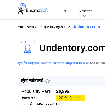
Skip
to
घर
उत्पादनहरू
content
खतरा डाटाबेस
दुष्ट वेबसाइटहरू
Undentory.com
Undentory.co
दुष्ट वेबसाइटहरू
,
एडवेयर
,
ब्राउजर अपहरणकर्ताहरू
मा
Mezo
सम्
थ्रेट स्कोरकार्ड
?
Popularity Rank:
26,895
खतरा स्तर:
20 % (सामान्य)
संक्रमित कम्प्युटरहरू:
8