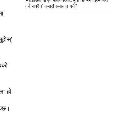
'म्याकोसले यो एप मालवेयरबाट मुक्त छ भनी प्रमाणित
गर्न सक्दैन' कसरी समाधान गर्ने?
मा
ुहोस्'
िङको
ाला हो।
क्छ।