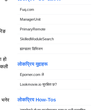
Fuq.com
ManagerUnit
PrimaryRemote
रिङ
SkilledModuleSearch
ह्यान्डलर डिभिजन
ा हो
लोकप्रिय मुद्दाहरू
क्कली
Eporner.com ले
Lookmovie.io सुरक्षित छ?
लोकप्रिय How-Tos
ो भनेर