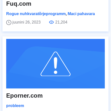
Fuq.com
Rogue nuhkvaratõrjeprogramm
,
Maci pahavara
juunini 26, 2023
21,204
Eporner.com
probleem