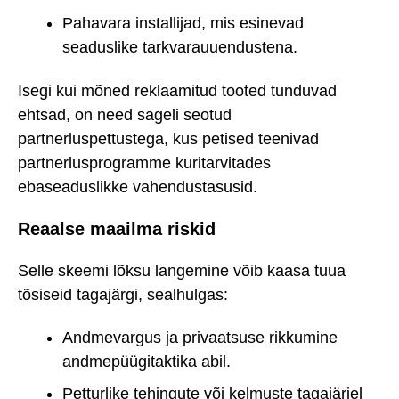
Pahavara installijad, mis esinevad
seaduslike tarkvarauuendustena.
Isegi kui mõned reklaamitud tooted tunduvad
ehtsad, on need sageli seotud
partnerluspettustega, kus petised teenivad
partnerlusprogramme kuritarvitades
ebaseaduslikke vahendustasusid.
Reaalse maailma riskid
Selle skeemi lõksu langemine võib kaasa tuua
tõsiseid tagajärgi, sealhulgas:
Andmevargus ja privaatsuse rikkumine
andmepüügitaktika abil.
Petturlike tehingute või kelmuste tagajärjel