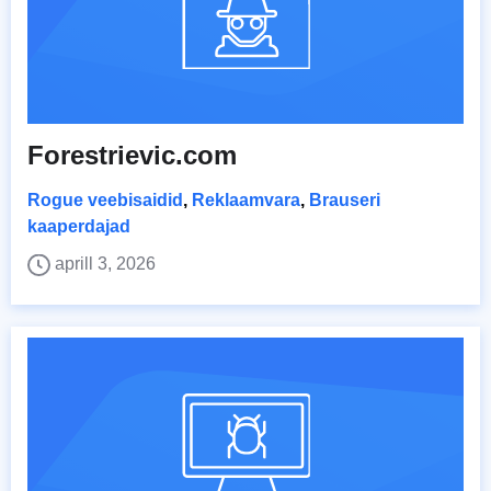
Forestrievic.com
Rogue veebisaidid
,
Reklaamvara
,
Brauseri
kaaperdajad
aprill 3, 2026