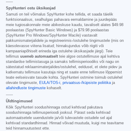
------
SpyHunteri ostu üksikasjad
Samuti on teil võimalus SpyHunter kohe tellida, et saada täielik
funktsionaalsus, sealhulgas pahavara eemaldamine ja juurdepääs
meie tugiosakonnale meie abikeskuse kaudu, tavaliselt alates
$49.98
poolaastas (SpyHunter Basic Windows) ja
$79.98
poolaastas
(SpyHunter Pro Windows/SpyHunter Macile) vastavalt
pakkumismaterjalidele ja registreerimis-/ostulehe tingimustele (mis on
käesolevasse viitena lisatud; hinnakujundus võib riigiti või
kampaaniapõhiselt erineda iga ostulehe üksikasjade järgi). Teie
tellimus
uueneb automaatselt
teie algse ostutellimuse ajal kehtiva
standardse tellimistasuga ja samaks tellimisperioodiks või nagu on
sätestatud reklaamimaterjalides/ostulehel, eeldusel, et olete pidev ja
katkematu tellimuse kasutaja ning et saate enne tellimuse lõppemist
teate eelseisvate tasude kohta. SpyHunteri ostmine toimub ostulehel
olevate tingimuste,
EULA/TOS-i
,
privaatsus-/küpsiste poliitika
ja
allahindluste tingimuste
kohaselt.
------
Üldtingimused
Kõik SpyHunteri soodushinnaga ostud kehtivad pakutava
soodushinnaga tellimusperioodi jooksul. Pärast seda kehtivad
automaatsetele uuendustele ja/või tulevastele ostudele sel ajal
kehtivad standardhinnad. Hinnad võivad muutuda, kuigi me teavitame
teid hinnamuutustest ette.