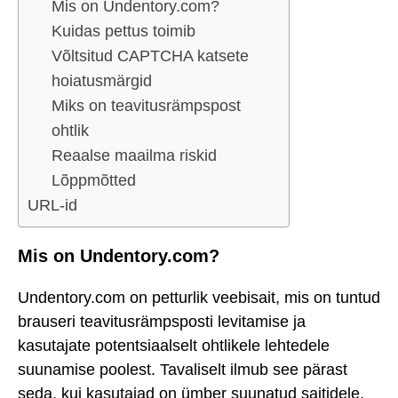
Mis on Undentory.com?
Kuidas pettus toimib
Võltsitud CAPTCHA katsete
hoiatusmärgid
Miks on teavitusrämpspost
ohtlik
Reaalse maailma riskid
Lõppmõtted
URL-id
Mis on Undentory.com?
Undentory.com on petturlik veebisait, mis on tuntud
brauseri teavitusrämpsposti levitamise ja
kasutajate potentsiaalselt ohtlikele lehtedele
suunamise poolest. Tavaliselt ilmub see pärast
seda, kui kasutajad on ümber suunatud saitidele,