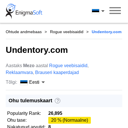
Skip
to
Eesti
content
Ohtude andmebaas
Rogue veebisaidid
Undentory.com
Undentory.com
Aastaks
Mezo
aastal
Rogue veebisaidid
,
Reklaamvara
,
Brauseri kaaperdajad
Tõlgi:
Eesti
Ohu tulemuskaart
?
Popularity Rank:
26,895
Ohu tase:
20 % (Normaalne)
Nakatunud arvutid:
8