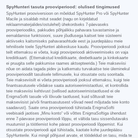
SpyHunteri tasuta prooviperiood: olulised tingimused
SpyHunteri prooviversioon on mõeldud SpyHunter Pro või SpyHunter
Macile ja sisaldab mitut seadet (nagu on kirjeldatud
reklaammaterjalides/ostulehel) ühekordseks 7-päevaseks
prooviperioodiks, pakkudes põhjalikku pahavara tuvastamise ja
eemaldamise funktsiooni, suure jõudlusega kaitset teie süsteemi
aktiivseks kaitsmiseks pahavaraohtude eest ja juurdepääsu meie
tehnilisele toele SpyHunteri abikeskuse kaudu. Prooviperioodi jooksul
teilt ettemaksu ei võeta, kuigi prooviperioodi aktiveerimiseks on vaja
krediitkaarti. (Ettemakstud krediitkaarte, deebetkaarte ja kinkekaarte
ei pruugita selle pakkumise raames aktsepteerida.) Teie makseviisi
nõue on aidata tagada pidev ja katkematu turvakaitse teie üleminekul
prooviperioodilt tasulisele tellimusele, kui otsustate ostu sooritada.
Teie makseviisilt ei võeta prooviperioodi jooksul ettemaksu, kuigi teie
finantsasutusele võidakse saata autoriseerimistaotlusi, et kontrollida
teie makseviisi kehtivust (sellised autoriseerimistaotlused ei ole
EnigmaSofti tasude või lõivude taotlused, kuid sõltuvalt teie
makseviisist ja/või finantsasutusest võivad need mõjutada teie konto
saadavust). Saate oma prooviperioodi tühistada EnigmaSofti
veebisaidi jaotises „Minu konto“ või võttes EnigmaSoftiga ühendust
enne 7-päevase prooviperioodi lõppu, et vältida tasu sissenõutavaks
muutumist ja töötlemist kohe pärast prooviperioodi lõppemist. Kui
otsustate prooviperioodi ajal tühistada, kaotate kohe juurdepääsu
SpyHunterile. Kui mingil põhjusel arvate, et töödeldud on tasu, mida te