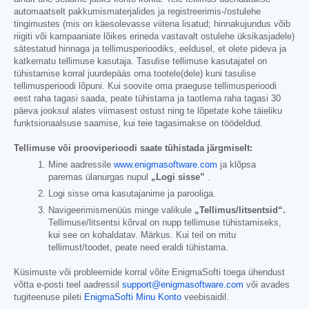
automaatselt pakkumismaterjalides ja registreerimis-/ostulehe
tingimustes (mis on käesolevasse viitena lisatud; hinnakujundus võib
riigiti või kampaaniate lõikes erineda vastavalt ostulehe üksikasjadele)
sätestatud hinnaga ja tellimusperioodiks, eeldusel, et olete pideva ja
katkematu tellimuse kasutaja. Tasulise tellimuse kasutajatel on
tühistamise korral juurdepääs oma tootele(dele) kuni tasulise
tellimusperioodi lõpuni. Kui soovite oma praeguse tellimusperioodi
eest raha tagasi saada, peate tühistama ja taotlema raha tagasi 30
päeva jooksul alates viimasest ostust ning te lõpetate kohe täieliku
funktsionaalsuse saamise, kui teie tagasimakse on töödeldud.
Tellimuse või prooviperioodi saate tühistada järgmiselt:
Mine aadressile
www.enigmasoftware.com
ja klõpsa
paremas ülanurgas nupul
„Logi sisse”
.
Logi sisse oma kasutajanime ja parooliga.
Navigeerimismenüüs minge valikule
„Tellimus/litsentsid“.
Tellimuse/litsentsi kõrval on nupp tellimuse tühistamiseks,
kui see on kohaldatav. Märkus. Kui teil on mitu
tellimust/toodet, peate need eraldi tühistama.
Küsimuste või probleemide korral võite EnigmaSofti toega ühendust
võtta e-posti teel aadressil
support@enigmasoftware.com
või avades
tugiteenuse pileti
EnigmaSofti Minu Konto
veebisaidil.