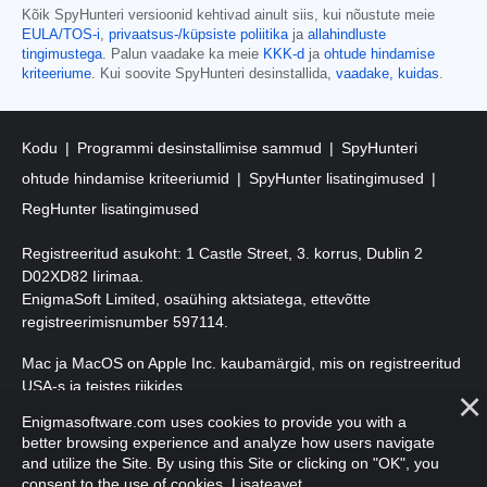
Kõik SpyHunteri versioonid kehtivad ainult siis, kui nõustute meie
EULA/TOS-i
,
privaatsus-/küpsiste poliitika
ja
allahindluste
tingimustega
. Palun vaadake ka meie
KKK-d
ja
ohtude hindamise
kriteeriume
. Kui soovite SpyHunteri desinstallida,
vaadake, kuidas
.
Kodu
Programmi desinstallimise sammud
SpyHunteri
ohtude hindamise kriteeriumid
SpyHunter lisatingimused
RegHunter lisatingimused
Registreeritud asukoht: 1 Castle Street, 3. korrus, Dublin 2
D02XD82 Iirimaa.
EnigmaSoft Limited, osaühing aktsiatega, ettevõtte
registreerimisnumber 597114.
Mac ja MacOS on Apple Inc. kaubamärgid, mis on registreeritud
USA-s ja teistes riikides.
Enigmasoftware.com uses cookies to provide you with a
Autoriõigus 2016-
2026
. EnigmaSoft Ltd. Kõik õigused kaitstud.
better browsing experience and analyze how users navigate
and utilize the Site. By using this Site or clicking on "OK", you
consent to the use of cookies.
Lisateavet
.