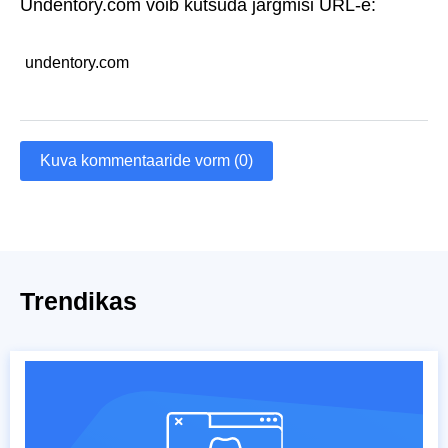
Undentory.com võib kutsuda järgmisi URL-e:
undentory.com
Kuva kommentaaride vorm (0)
Trendikas