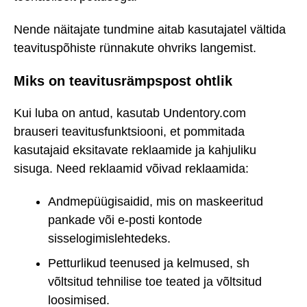
Nende näitajate tundmine aitab kasutajatel vältida
teavituspõhiste rünnakute ohvriks langemist.
Miks on teavitusrämpspost ohtlik
Kui luba on antud, kasutab Undentory.com
brauseri teavitusfunktsiooni, et pommitada
kasutajaid eksitavate reklaamide ja kahjuliku
sisuga. Need reklaamid võivad reklaamida:
Andmepüügisaidid, mis on maskeeritud
pankade või e-posti kontode
sisselogimislehtedeks.
Petturlikud teenused ja kelmused, sh
võltsitud tehnilise toe teated ja võltsitud
loosimised.