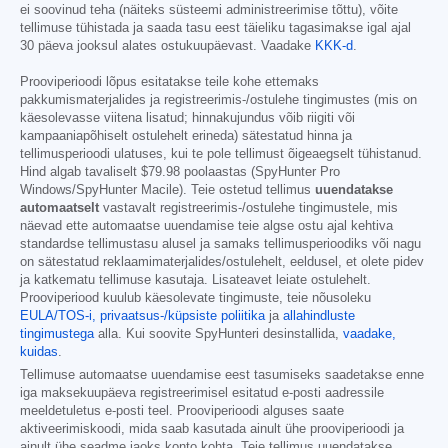
ei soovinud teha (näiteks süsteemi administreerimise tõttu), võite
tellimuse tühistada ja saada tasu eest täieliku tagasimakse igal ajal
30 päeva jooksul alates ostukuupäevast. Vaadake
KKK-d
.
Prooviperioodi lõpus esitatakse teile kohe ettemaks
pakkumismaterjalides ja registreerimis-/ostulehe tingimustes (mis on
käesolevasse viitena lisatud; hinnakujundus võib riigiti või
kampaaniapõhiselt ostulehelt erineda) sätestatud hinna ja
tellimusperioodi ulatuses, kui te pole tellimust õigeaegselt tühistanud.
Hind algab tavaliselt
$79.98
poolaastas (SpyHunter Pro
Windows/SpyHunter Macile). Teie ostetud tellimus
uuendatakse
automaatselt
vastavalt registreerimis-/ostulehe tingimustele, mis
näevad ette automaatse uuendamise teie algse ostu ajal kehtiva
standardse tellimustasu alusel ja samaks tellimusperioodiks või nagu
on sätestatud reklaamimaterjalides/ostulehelt, eeldusel, et olete pidev
ja katkematu tellimuse kasutaja. Lisateavet leiate ostulehelt.
Prooviperiood kuulub käesolevate tingimuste, teie nõusoleku
EULA/TOS-i,
privaatsus-/küpsiste poliitika
ja
allahindluste
tingimustega
alla. Kui soovite SpyHunteri desinstallida,
vaadake,
kuidas
.
Tellimuse automaatse uuendamise eest tasumiseks saadetakse enne
iga maksekuupäeva registreerimisel esitatud e-posti aadressile
meeldetuletus e-posti teel. Prooviperioodi alguses saate
aktiveerimiskoodi, mida saab kasutada ainult ühe prooviperioodi ja
ainult ühe seadme jaoks konto kohta. Teie tellimus uuendatakse