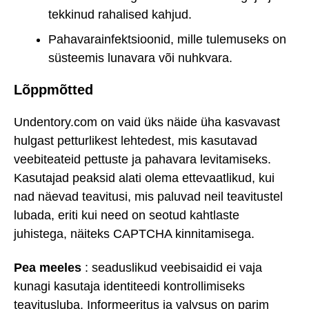
tekkinud rahalised kahjud.
Pahavarainfektsioonid, mille tulemuseks on
süsteemis lunavara või nuhkvara.
Lõppmõtted
Undentory.com on vaid üks näide üha kasvavast
hulgast petturlikest lehtedest, mis kasutavad
veebiteateid pettuste ja pahavara levitamiseks.
Kasutajad peaksid alati olema ettevaatlikud, kui
nad näevad teavitusi, mis paluvad neil teavitustel
lubada, eriti kui need on seotud kahtlaste
juhistega, näiteks CAPTCHA kinnitamisega.
Pea meeles
: seaduslikud veebisaidid ei vaja
kunagi kasutaja identiteedi kontrollimiseks
teavitusluba. Informeeritus ja valvsus on parim