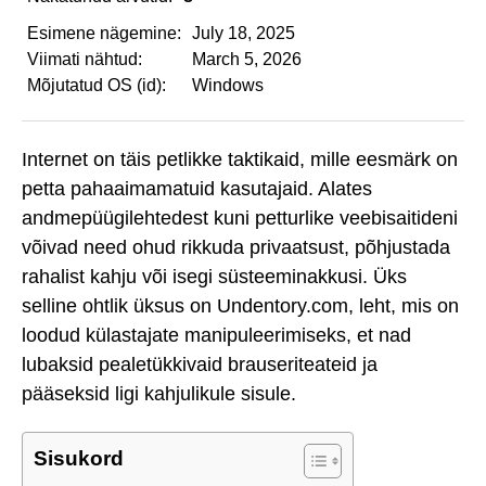
Esimene nägemine:
July 18, 2025
Viimati nähtud:
March 5, 2026
Mõjutatud OS (id):
Windows
Internet on täis petlikke taktikaid, mille eesmärk on
petta pahaaimamatuid kasutajaid. Alates
andmepüügilehtedest kuni petturlike veebisaitideni
võivad need ohud rikkuda privaatsust, põhjustada
rahalist kahju või isegi süsteeminakkusi. Üks
selline ohtlik üksus on Undentory.com, leht, mis on
loodud külastajate manipuleerimiseks, et nad
lubaksid pealetükkivaid brauseriteateid ja
pääseksid ligi kahjulikule sisule.
Sisukord