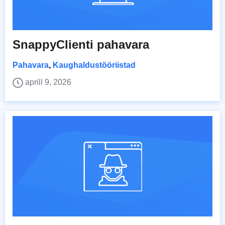
SnappyClienti pahavara
Pahavara
,
Kaughaldustööriistad
aprill 9, 2026