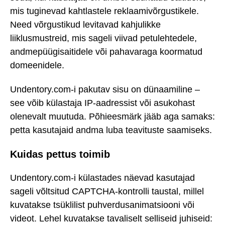
mis tuginevad kahtlastele reklaamivõrgustikele.
Need võrgustikud levitavad kahjulikke
liiklusmustreid, mis sageli viivad petulehtedele,
andmepüügisaitidele või pahavaraga koormatud
domeenidele.
Undentory.com-i pakutav sisu on dünaamiline –
see võib külastaja IP-aadressist või asukohast
olenevalt muutuda. Põhieesmärk jääb aga samaks:
petta kasutajaid andma luba teavituste saamiseks.
Kuidas pettus toimib
Undentory.com-i külastades näevad kasutajad
sageli võltsitud CAPTCHA-kontrolli taustal, millel
kuvatakse tsüklilist puhverdusanimatsiooni või
videot. Lehel kuvatakse tavaliselt selliseid juhiseid: