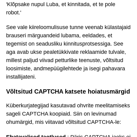
'Klõpsake nupul Luba, et kinnitada, et te pole
robot.'
See vale kiireloomulisuse tunne veenab külastajaid
brauseri märguandeid lubama, eeldades, et
tegemist on seadusliku kinnitusprotsessiga. See
aga avab ukse pealetükkivate reklaamide tulvale,
millest paljud viivad petturlike teenuste, võltsitud
loosimiste, andmepüügilehtede ja isegi pahavara
installijateni.
Võltsitud CAPTCHA katsete hoiatusmärgid
Küberkurjategijad kasutavad ohvrite meelitamiseks
sageli CAPTCHA koopiaid. Siin on levinumad
ohumärgid, mis viitavad võltsitud CAPTCHA-le:
Ebatavalised taotlused
: Päris CAPTCHA jaoks ei