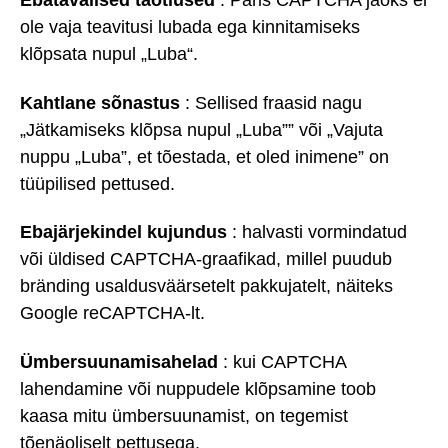
ole vaja teavitusi lubada ega kinnitamiseks
klõpsata nupul „Luba“.
Kahtlane sõnastus
: Sellised fraasid nagu
„Jätkamiseks klõpsa nupul „Luba”” või „Vajuta
nuppu „Luba”, et tõestada, et oled inimene” on
tüüpilised pettused.
Ebajärjekindel kujundus
: halvasti vormindatud
või üldised CAPTCHA-graafikad, millel puudub
bränding usaldusväärsetelt pakkujatelt, näiteks
Google reCAPTCHA-lt.
Ümbersuunamisahelad
: kui CAPTCHA
lahendamine või nuppudele klõpsamine toob
kaasa mitu ümbersuunamist, on tegemist
tõenäoliselt pettusega.