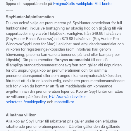
öppna ett supportärende på
EnigmaSofts webbplats Mitt konto
.
------
SpyHunter-köpinformation
Du kan också välja att prenumerera på SpyHunter omedelbart för full
funktionalitet, inklusive borttagning av skadlig kod och tillgång till vår
supportavdelning via vår HelpDesk, vanligtvis från
$49.98
halvårsvis
(SpyHunter Basic Windows) och
$79.98
halvårsvis (SpyHunter Pro
Windows/SpyHunter för Mac) i enlighet med erbjudandematerialet och
villkoren för registrerings-/köpsidan (som införlivas häri genom
hänvisning; priserna kan variera beroende på land eller kampanj per
köpsida). Din prenumeration
förnyas automatiskt
till den då
tillämpliga standardprenumerationsavgiften som gäller vid tidpunkten
för ditt ursprungliga köp av prenumerationen och för samma
prenumerationsperiod eller som anges i kampanjmaterialet/köpsidan,
förutsatt att du är en kontinuerlig, oavbruten prenumerationsanvändare
och för vilken du kommer att få ett meddelande om kommande
avgifter innan din prenumeration löper ut. Köp av SpyHunter omfattas
av villkoren på köpsidan,
EULA/användarvillkor
,
sekretess-/cookiepolicy
och
rabattvillkor
.
------
Allmänna villkor
Alla köp av SpyHunter till rabatterat pris gäller under den erbjudna
rabatterade prenumerationsperioden. Därefter gäller den då gällande