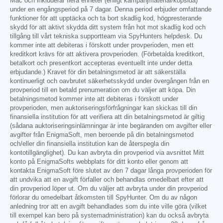
Mac och inkluderar flera enheter (enligt kampanjmaterial/köpsida)
under en engångsperiod på 7 dagar. Denna period erbjuder omfattande
funktioner för att upptäcka och ta bort skadlig kod, högpresterande
skydd för att aktivt skydda ditt system från hot mot skadlig kod och
tillgång till vårt tekniska supportteam via SpyHunters helpdesk. Du
kommer inte att debiteras i förskott under provperioden, men ett
kreditkort krävs för att aktivera provperioden. (Förbetalda kreditkort,
betalkort och presentkort accepteras eventuellt inte under detta
erbjudande.) Kravet för din betalningsmetod är att säkerställa
kontinuerligt och oavbrutet säkerhetsskydd under övergången från en
provperiod till en betald prenumeration om du väljer att köpa. Din
betalningsmetod kommer inte att debiteras i förskott under
provperioden, men auktoriseringsförfrågningar kan skickas till din
finansiella institution för att verifiera att din betalningsmetod är giltig
(sådana auktoriseringsinlämningar är inte begäranden om avgifter eller
avgifter från EnigmaSoft, men beroende på din betalningsmetod
och/eller din finansiella institution kan de återspegla din
kontotillgänglighet). Du kan avbryta din provperiod via avsnittet Mitt
konto på EnigmaSofts webbplats för ditt konto eller genom att
kontakta EnigmaSoft före slutet av den 7 dagar långa provperioden för
att undvika att en avgift förfaller och behandlas omedelbart efter att
din provperiod löper ut. Om du väljer att avbryta under din provperiod
förlorar du omedelbart åtkomsten till SpyHunter. Om du av någon
anledning tror att en avgift behandlades som du inte ville göra (vilket
till exempel kan bero på systemadministration) kan du också avbryta