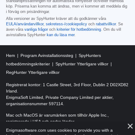
standardprissättningen för automatiska förnyelser och/eller framtida
köp. Priserna kan komma att ändras, men vi kommer att meddela dig
i förväg om prisändringar.
Alla versioner av SpyHunter kräver att du godkänner våra
EULA/användarvillkor
,
sekretess-/cookiepolicy
och
rabattvillkor
. Se
även våra
vanliga frågor
och
kriterier för hotbedömning
. Om du vill
avinstallera SpyHunter
kan du läsa mer
.
Hem
Program Avinstallationssteg
SpyHunters
hotbedömningskriterier
SpyHunter Ytterligare villkor
RegHunter Ytterligare villkor
Registrerat kontor: 1 Castle Street, 3rd Floor, Dublin 2 D02XD82
Irland.
EnigmaSoft Limited, Private Company Limited per aktier,
organisationsnummer 597114.
Mac och MacOS är varumärken som tillhör Apple Inc.,
registrerade i USA och andra länder.
Enigmasoftware.com uses cookies to provide you with a
Upphovsrätt 2016-
2026
. EnigmaSoft Ltd. Med ensamrätt.