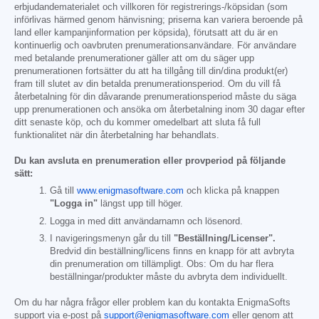
erbjudandematerialet och villkoren för registrerings-/köpsidan (som
införlivas härmed genom hänvisning; priserna kan variera beroende på
land eller kampanjinformation per köpsida), förutsatt att du är en
kontinuerlig och oavbruten prenumerationsanvändare. För användare
med betalande prenumerationer gäller att om du säger upp
prenumerationen fortsätter du att ha tillgång till din/dina produkt(er)
fram till slutet av din betalda prenumerationsperiod. Om du vill få
återbetalning för din dåvarande prenumerationsperiod måste du säga
upp prenumerationen och ansöka om återbetalning inom 30 dagar efter
ditt senaste köp, och du kommer omedelbart att sluta få full
funktionalitet när din återbetalning har behandlats.
Du kan avsluta en prenumeration eller provperiod på följande
sätt:
Gå till
www.enigmasoftware.com
och klicka på knappen
"Logga in"
längst upp till höger.
Logga in med ditt användarnamn och lösenord.
I navigeringsmenyn går du till
"Beställning/Licenser".
Bredvid din beställning/licens finns en knapp för att avbryta
din prenumeration om tillämpligt. Obs: Om du har flera
beställningar/produkter måste du avbryta dem individuellt.
Om du har några frågor eller problem kan du kontakta EnigmaSofts
support via e-post på
support@enigmasoftware.com
eller genom att