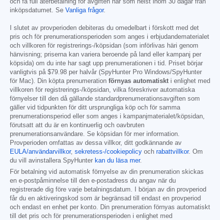
och få full återbetalning för avgiften när som helst inom 30 dagar från
inköpsdatumet. Se
Vanliga frågor
.
I slutet av provperioden debiteras du omedelbart i förskott med det
pris och för prenumerationsperioden som anges i erbjudandematerialet
och villkoren för registrerings-/köpsidan (som införlivas häri genom
hänvisning; priserna kan variera beroende på land eller kampanj per
köpsida) om du inte har sagt upp prenumerationen i tid. Priset börjar
vanligtvis på
$79.98
per halvår (SpyHunter Pro Windows/SpyHunter
för Mac). Din köpta prenumeration
förnyas automatiskt
i enlighet med
villkoren för registrerings-/köpsidan, vilka föreskriver automatiska
förnyelser till den då gällande standardprenumerationsavgiften som
gäller vid tidpunkten för ditt ursprungliga köp och för samma
prenumerationsperiod eller som anges i kampanjmaterialet/köpsidan,
förutsatt att du är en kontinuerlig och oavbruten
prenumerationsanvändare. Se köpsidan för mer information.
Provperioden omfattas av dessa villkor, ditt godkännande av
EULA/användarvillkor
,
sekretess-/cookiepolicy
och
rabattvillkor
. Om
du vill avinstallera SpyHunter
kan du läsa mer
.
För betalning vid automatisk förnyelse av din prenumeration skickas
en e-postpåminnelse till den e-postadress du angav när du
registrerade dig före varje betalningsdatum. I början av din provperiod
får du en aktiveringskod som är begränsad till endast en provperiod
och endast en enhet per konto. Din prenumeration förnyas automatiskt
till det pris och för prenumerationsperioden i enlighet med