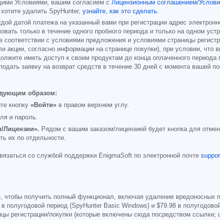
ящими Условиями, вашим согласием с
Лицензионным соглашением/Услови
 хотите удалить SpyHunter,
узнайте, как это сделать
.
дой датой платежа на указанный вами при регистрации адрес электронн
овать только в течение одного пробного периода и только на одном уст
 в соответствии с условиями предложения и условиями страницы регист
ли акции, согласно информации на странице покупки), при условии, что
олжите иметь доступ к своим продуктам до конца оплаченного периода 
одать заявку на возврат средств в течение 30 дней с момента вашей п
едующим образом:
те кнопку
«Войти»
в правом верхнем углу.
ля и пароль.
ы/Лицензии».
Рядом с вашим заказом/лицензией будет кнопка для отмены
ть их по отдельности.
вязаться со службой поддержки EnigmaSoft по электронной почте
suppo
е, чтобы получить полный функционал, включая удаление вредоносных п
в полугодовой период (SpyHunter Basic Windows) и
$79.98
в полугодовой
цы регистрации/покупки (которые включены сюда посредством ссылки; ц