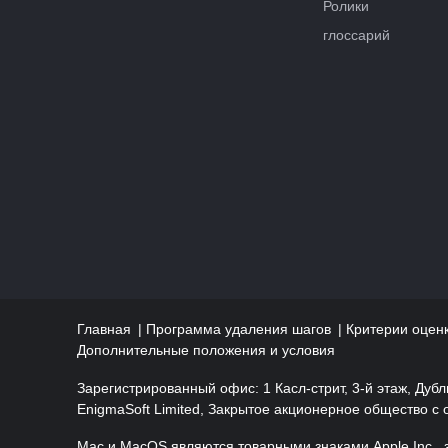
Ролики
глоссарий
Главная
Программа удаления шагов
Критерии оценк
Дополнительные положения и условия
Зарегистрированный офис: 1 Касл-стрит, 3-й этаж, Дуб
EnigmaSoft Limited, Закрытое акционерное общество с
Mac и MacOS являются товарными знаками Apple Inc., 