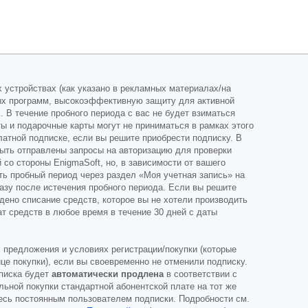
 устройствах (как указано в рекламных материалах/на
ных программ, высокоэффективную защиту для активной
 В течение пробного периода с вас не будет взиматься
ы и подарочные карты могут не приниматься в рамках этого
атной подписке, если вы решите приобрести подписку. В
быть отправлены запросы на авторизацию для проверки
со стороны EnigmaSoft, но, в зависимости от вашего
ть пробный период через раздел «Моя учетная запись» на
разу после истечения пробного периода. Если вы решите
дено списание средств, которое вы не хотели производить
т средств в любое время в течение 30 дней с даты
х предложения и условиях регистрации/покупки (которые
це покупки), если вы своевременно не отменили подписку.
дписка будет
автоматически продлена
в соответствии с
ьной покупки стандартной абонентской плате на тот же
тесь постоянным пользователем подписки. Подробности см.