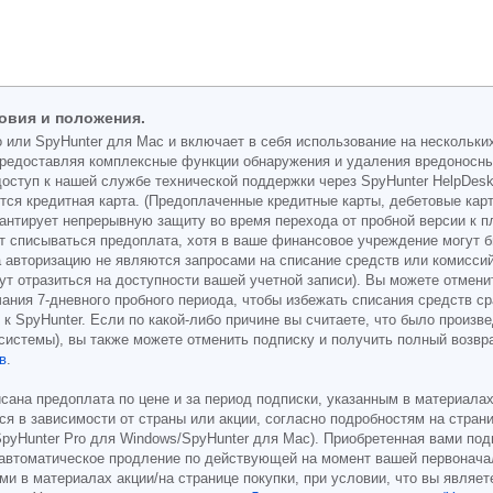
овия и положения.
 или SpyHunter для Mac и включает в себя использование на нескольких
, предоставляя комплексные функции обнаружения и удаления вредонос
оступ к нашей службе технической поддержки через SpyHunter HelpDesk.
тся кредитная карта. (Предоплаченные кредитные карты, дебетовые карт
антирует непрерывную защиту во время перехода от пробной версии к пл
ет списываться предоплата, хотя в ваше финансовое учреждение могут 
 авторизацию не являются запросами на списание средств или комиссий 
ут отразиться на доступности вашей учетной записи). Вы можете отмени
чания 7-дневного пробного периода, чтобы избежать списания средств с
к SpyHunter. Если по какой-либо причине вы считаете, что было произве
системы), вы также можете отменить подписку и получить полный возвра
в
.
сана предоплата по цене и за период подписки, указанным в материала
 в зависимости от страны или акции, согласно подробностям на страни
SpyHunter Pro для Windows/SpyHunter для Mac). Приобретенная вами по
автоматическое продление по действующей на момент вашей первоначал
ми в материалах акции/на странице покупки, при условии, что вы являе