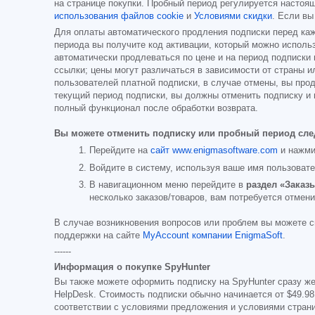
на странице покупки. Пробный период регулируется насто
использования файлов cookie
и
Условиями скидки
. Если вы
Для оплаты автоматического продления подписки перед каж
периода вы получите код активации, который можно использ
автоматически продлеваться по цене и на период подписки
ссылки; цены могут различаться в зависимости от страны и
пользователей платной подписки, в случае отмены, вы прод
текущий период подписки, вы должны отменить подписку и п
полный функционал после обработки возврата.
Вы можете отменить подписку или пробный период сл
Перейдите на
сайт www.enigmasoftware.com
и нажми
Войдите в систему, используя ваше имя пользовате
В навигационном меню перейдите в
раздел «Заказ
несколько заказов/товаров, вам потребуется отмени
В случае возникновения вопросов или проблем вы можете с
поддержки на сайте
MyAccount компании EnigmaSoft
.
------
Информация о покупке SpyHunter
Вы также можете оформить подписку на SpyHunter сразу ж
HelpDesk. Стоимость подписки обычно начинается от
$49.98
соответствии с условиями предложения и условиями страни