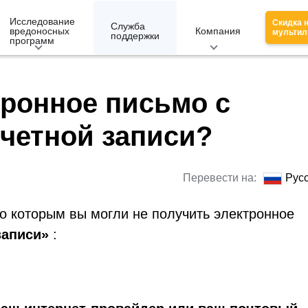
Исследование
Скидка 
Служба
вредоносных
Компания
мультил
поддержки
программ
тронное письмо с
четной записи?
Перевести на:
Рус
о которым вы могли не получить электронное
записи»
: