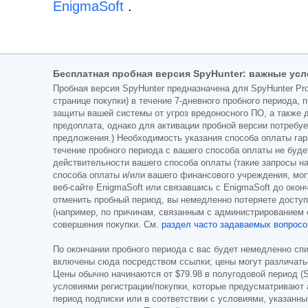
EnigmaSoft
.
Бесплатная пробная версия SpyHunter: важные усл
Пробная версия SpyHunter предназначена для SpyHunter Pro
странице покупки) в течение 7-дневного пробного периода
защиты вашей системы от угроз вредоносного ПО, а также д
предоплата, однако для активации пробной версии потребуе
предложения.) Необходимость указания способа оплаты гар
течение пробного периода с вашего способа оплаты не буд
действительности вашего способа оплаты (такие запросы на
способа оплаты и/или вашего финансового учреждения, мог
веб-сайте EnigmaSoft или связавшись с EnigmaSoft до окон
отменить пробный период, вы немедленно потеряете доступ 
(например, по причинам, связанным с администрированием 
совершения покупки. См.
раздел часто задаваемых вопросо
По окончании пробного периода с вас будет немедленно спи
включены сюда посредством ссылки; цены могут различаться
Цены обычно начинаются от
$79.98
в полугодовой период (
условиями регистрации/покупки, которые предусматривают 
период подписки или в соответствии с условиями, указанны