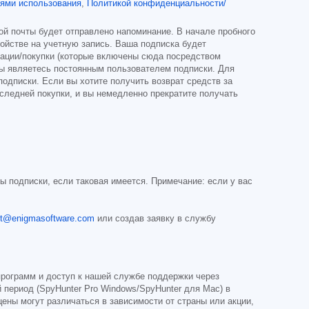
ями использования
,
Политикой конфиденциальности/
ой почты будет отправлено напоминание. В начале пробного
ройстве на учетную запись. Ваша подписка будет
рации/покупки (которые включены сюда посредством
 вы являетесь постоянным пользователем подписки. Для
подписки. Если вы хотите получить возврат средств за
оследней покупки, и вы немедленно прекратите получать
 подписки, если таковая имеется. Примечание: если у вас
rt@enigmasoftware.com
или создав заявку в службу
рограмм и доступ к нашей службе поддержки через
 период (SpyHunter Pro Windows/SpyHunter для Mac) в
ены могут различаться в зависимости от страны или акции,