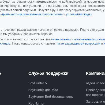
ка будет
автоматически продлеваться
по действующей на момент покуп
транице покупки, при условии, что вы являетесь постоянным пользовате
ействия вашей подписки. Покупка SpyHunter регулируется условиями, у
нциальности/использования файлов cookie
и
условиями скидки
.
 в течение предлагаемого льготного периода подписки. После этого для
ко мы уведомим вас об этом заранее.
и условии вашего согласия с нашим
лицензионным соглашением/условия
 скидок
. Также ознакомьтесь с нашими
часто задаваемыми вопросами
и
е
Служба поддержки
Компани
SpyHunter 5
отдел новос
SpyHunter для Mac
Присоединя
партнерско
SpyHunter Веб-безопасность
Запросы и о
RegHunter