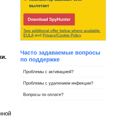
вылетает
Download SpyHunter
See additional offer below where available.
EULA
and
Privacy/Cookie Policy
.
Часто задаваемые вопросы
ки.
по поддержке
Проблемы с активацией?
Проблемы с удалением инфекции?
Вопросы по оплате?
нной
и