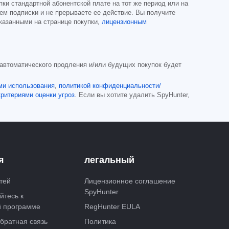
ки стандартной абонентской плате на тот же период или на
лем подписки и не прерываете ее действие. Вы получите
казанными на странице покупки,
лицензионным
 автоматического продления и/или будущих покупок будет
ми использования
,
политикой конфиденциальности/
критериями оценки угроз
. Если вы хотите удалить SpyHunter,
я
легальный
тей
Лицензионное соглашение
SpyHunter
йтесь к
й программе
RegHunter EULA
братная связь
Политика