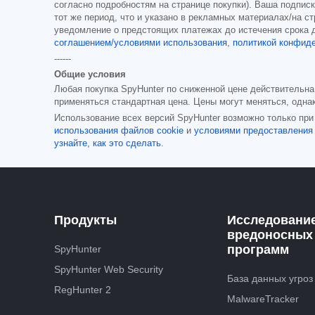
согласно подробностям на странице покупки). Ваша подпис
тот же период, что и указано в рекламных материалах/на с
уведомление о предстоящих платежах до истечения срока д
соглашением/условиями использования
,
политикой конфиде
------
Общие условия
Любая покупка SpyHunter по сниженной цене действительна
применяться стандартная цена. Цены могут меняться, одна
Использование всех версий SpyHunter возможно только пр
использования файлов cookie
и
условиями предоставления
узнайте, как это сделать
.
Продукты
Исследовани
вредоносных
программ
SpyHunter
SpyHunter Web Security
База данных угроз
RegHunter 2
MalwareTracker