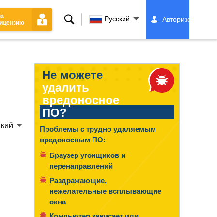
на
Поиск
Русский
Авторизоваться
ицензию
Не можете
удалить
вредоносное
ПО?
ский
Проблемы с трудно удаляемым
вредоносным ПО:
Браузер угонщиков и
перенаправлений
Раздражающие,
нежелательные всплывающие
окна
Компьютер зависает или