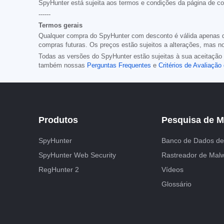
SpyHunter está sujeita aos termos e condições da página de c
------
Termos gerais
Qualquer compra do SpyHunter com desconto é válida apenas du
compras futuras. Os preços estão sujeitos a alterações, mas 
Todas as versões do SpyHunter estão sujeitas à sua aceitaçã
também nossas
Perguntas Frequentes
e
Critérios de Avaliaçã
Produtos
Pesquisa de M
SpyHunter
Banco de Dados d
SpyHunter Web Security
Rastreador de Mal
RegHunter 2
Vídeos
Glossário