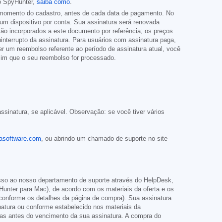
 o SpyHunter,
saiba como
.
o momento do cadastro, antes de cada data de pagamento. No
um dispositivo por conta. Sua assinatura será renovada
ão incorporados a este documento por referência; os preços
nterrupto da assinatura. Para usuários com assinatura paga,
er um reembolso referente ao período de assinatura atual, você
ssim que o seu reembolso for processado.
sinatura, se aplicável. Observação: se você tiver vários
asoftware.com
, ou abrindo um chamado de suporte no site
sso ao nosso departamento de suporte através do HelpDesk,
nter para Mac), de acordo com os materiais da oferta e os
 conforme os detalhes da página de compra). Sua assinatura
atura ou conforme estabelecido nos materiais da
ças antes do vencimento da sua assinatura. A compra do