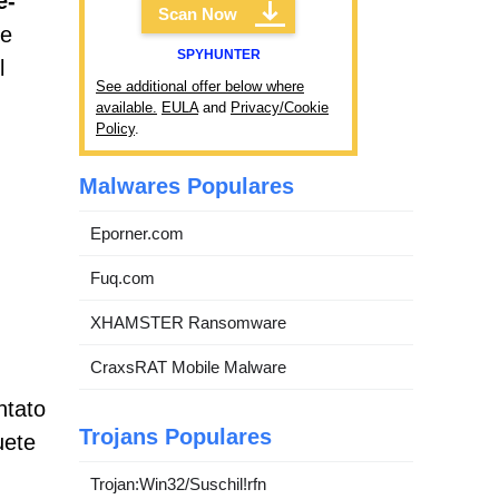
e-
Scan Now
e
SPYHUNTER
l
See additional offer below where
available.
EULA
and
Privacy/Cookie
Policy
.
Malwares Populares
Eporner.com
Fuq.com
XHAMSTER Ransomware
CraxsRAT Mobile Malware
ntato
Trojans Populares
uete
Trojan:Win32/Suschil!rfn