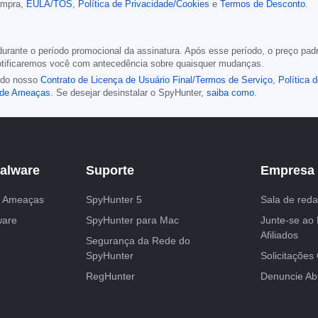
ompra,
EULA/TOS
,
Política de Privacidade/Cookies
e
Termos de Desconto
.
rante o período promocional da assinatura. Após esse período, o preço padr
notificaremos você com antecedência sobre quaisquer mudanças.
o do nosso
Contrato de Licença de Usuário Final/Termos de Serviço
,
Política 
o de Ameaças
. Se desejar desinstalar o SpyHunter,
saiba como
.
alware
Suporte
Empresa
e Ameaças
SpyHunter 5
Sala de red
ware
SpyHunter para Mac
Junte-se ao
Afiliados
Segurança da Rede do
SpyHunter
Solicitações
RegHunter
Denuncie Ab