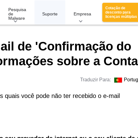
Cotação de
Pesquisa
desconto para
de
Suporte
Empresa
licenças múltiplas
Malware
il de 'Confirmação do
ormações sobre a Cont
Traduzir Para:
Portu
s quais você pode não ter recebido o e-mail