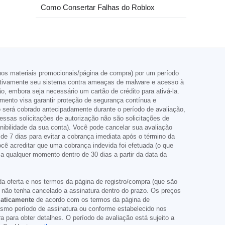
Como Consertar Falhas do Roblox
 nos materiais promocionais/página de compra) por um período
 ativamente seu sistema contra ameaças de malware e acesso à
, embora seja necessário um cartão de crédito para ativá-la.
amento visa garantir proteção de segurança contínua e
 será cobrado antecipadamente durante o período de avaliação,
essas solicitações de autorização não são solicitações de
ibilidade da sua conta). Você pode cancelar sua avaliação
e 7 dias para evitar a cobrança imediata após o término da
cê acreditar que uma cobrança indevida foi efetuada (o que
a qualquer momento dentro de 30 dias a partir da data da
da oferta e nos termos da página de registro/compra (que são
 não tenha cancelado a assinatura dentro do prazo. Os preços
aticamente
de acordo com os termos da página de
esmo período de assinatura ou conforme estabelecido nos
 para obter detalhes. O período de avaliação está sujeito a