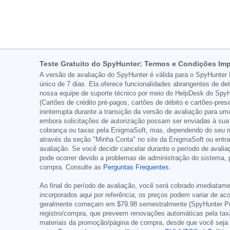
Teste Gratuito do SpyHunter: Termos e Condições Im
A versão de avaliação do SpyHunter é válida para o SpyHunter 
único de 7 dias. Ela oferece funcionalidades abrangentes de 
nossa equipe de suporte técnico por meio do HelpDesk do SpyHu
(Cartões de crédito pré-pagos, cartões de débito e cartões-pre
ininterrupta durante a transição da versão de avaliação para 
embora solicitações de autorização possam ser enviadas à sua i
cobrança ou taxas pela EnigmaSoft, mas, dependendo do seu mét
através da seção "Minha Conta" no site da EnigmaSoft ou entra
avaliação. Se você decidir cancelar durante o período de avali
pode ocorrer devido a problemas de administração do sistema, 
compra. Consulte as
Perguntas Frequentes
.
Ao final do período de avaliação, você será cobrado imediatame
incorporados aqui por referência; os preços podem variar de a
geralmente começam em
$79.98
semestralmente (SpyHunter Pr
registro/compra, que preveem renovações automáticas pela tax
materiais da promoção/página de compra, desde que você seja um