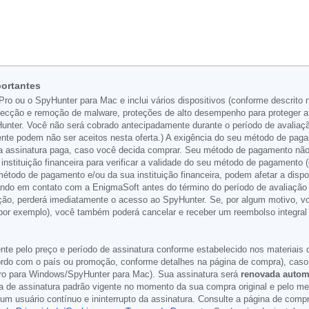
portantes
Pro ou o SpyHunter para Mac e inclui vários dispositivos (conforme descrito
detecção e remoção de malware, proteções de alto desempenho para proteger
nter. Você não será cobrado antecipadamente durante o período de avaliação
sente podem não ser aceitos nesta oferta.) A exigência do seu método de pag
uma assinatura paga, caso você decida comprar. Seu método de pagamento não
nstituição financeira para verificar a validade do seu método de pagamento (
odo de pagamento e/ou da sua instituição financeira, podem afetar a dispon
ndo em contato com a EnigmaSoft antes do término do período de avaliação d
ação, perderá imediatamente o acesso ao SpyHunter. Se, por algum motivo, vo
por exemplo), você também poderá cancelar e receber um reembolso integral 
nte pelo preço e período de assinatura conforme estabelecido nos materiais 
cordo com o país ou promoção, conforme detalhes na página de compra), caso
o para Windows/SpyHunter para Mac). Sua assinatura será
renovada autom
a de assinatura padrão vigente no momento da sua compra original e pelo m
 usuário contínuo e ininterrupto da assinatura. Consulte a página de compra