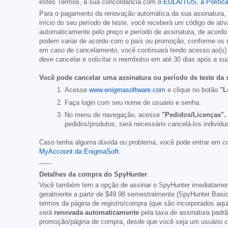
estes Termos, à sua concordância com
o EULA/TOS
,
à Polític
Para o pagamento da renovação automática da sua assinatura, 
início do seu período de teste, você receberá um código de at
automaticamente pelo preço e período de assinatura, de acordo
podem variar de acordo com o país ou promoção, conforme os de
em caso de cancelamento, você continuará tendo acesso ao(s) se
deve cancelar e solicitar o reembolso em até 30 dias após a su
Você pode cancelar uma assinatura ou período de teste da 
Acesse
www.enigmasoftware.com
e clique no botão
"L
Faça login com seu nome de usuário e senha.
No menu de navegação, acesse
"Pedidos/Licenças".
pedidos/produtos, será necessário cancelá-los individu
Caso tenha alguma dúvida ou problema, você pode entrar em c
MyAccount da EnigmaSoft
.
------
Detalhes da compra do SpyHunter
Você também tem a opção de assinar o SpyHunter imediatament
geralmente a partir de
$49.98
semestralmente (SpyHunter Basi
termos da página de registro/compra (que são incorporados aqu
será
renovada automaticamente
pela taxa de assinatura padr
promoção/página de compra, desde que você seja um usuário co