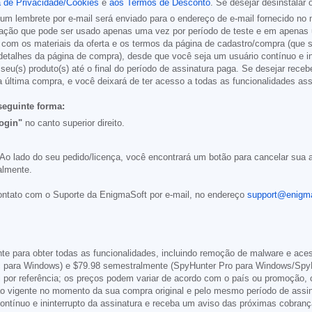
a de Privacidade/Cookies
e
aos Termos de Desconto
. Se desejar desinstalar
um lembrete por e-mail será enviado para o endereço de e-mail fornecido n
ivação que pode ser usado apenas uma vez por período de teste e em apenas 
 com os materiais da oferta e os termos da página de cadastro/compra (que s
talhes da página de compra), desde que você seja um usuário contínuo e ini
u(s) produto(s) até o final do período de assinatura paga. Se desejar receb
a última compra, e você deixará de ter acesso a todas as funcionalidades a
seguinte forma:
ogin"
no canto superior direito.
Ao lado do seu pedido/licença, você encontrará um botão para cancelar sua as
almente.
ontato com o Suporte da EnigmaSoft por e-mail, no endereço
support@enigm
e para obter todas as funcionalidades, incluindo remoção de malware e ace
c para Windows) e
$79.98
semestralmente (SpyHunter Pro para Windows/SpyHu
i por referência; os preços podem variar de acordo com o país ou promoção,
ão vigente no momento da sua compra original e pelo mesmo período de assin
ntínuo e ininterrupto da assinatura e receba um aviso das próximas cobran