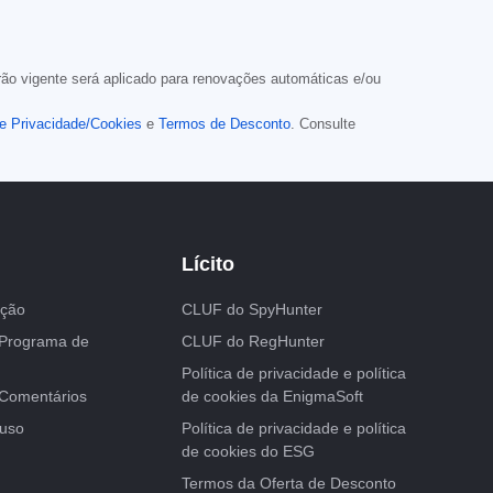
ão vigente será aplicado para renovações automáticas e/ou
de Privacidade/Cookies
e
Termos de Desconto
. Consulte
Lícito
ação
CLUF do SpyHunter
 Programa de
CLUF do RegHunter
Política de privacidade e política
 Comentários
de cookies da EnigmaSoft
uso
Política de privacidade e política
de cookies do ESG
Termos da Oferta de Desconto