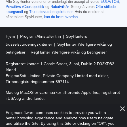
Alle SpyHunter-versioner er underlagt din accept af vores
EULA/TOS
,
Privatlivs-/Cookiepolitik
og
Rabatvilkår
. Se også vores
Ofte stillede
spørgsmål
og
Trusselsvurderingskriterier
. Hvis du ønsker at
afinstallere SpyHunter,
kan du lære hvordan
.
Hjem
Program Afinstaller trin
SpyHunters
trusselsvurderingskriterier
SpyHunter Yderligere vilkår og
betingelser
RegHunter Yderligere vilkår og betingelser
Registreret kontor: 1 Castle Street, 3. sal, Dublin 2 D02XD82
Irland.
EnigmaSoft Limited, Private Company Limited med aktier,
Firmanegistreringsnummer 597114.
Mac og MacOS er varemærker tilhørende Apple Inc., registreret
i USA og andre lande.
Copyright 2016-
2026
. EnigmaSoft Ltd. Alle rettigheder
Enigmasoftware.com uses cookies to provide you with a
forbeholdes.
better browsing experience and analyze how users navigate
and utilize the Site. By using this Site or clicking on "OK", you