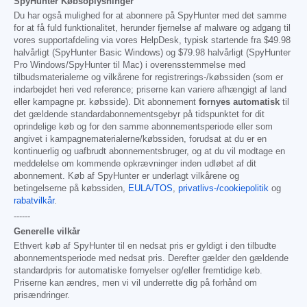
SpyHunter Købsoplysninger
Du har også mulighed for at abonnere på SpyHunter med det samme
for at få fuld funktionalitet, herunder fjernelse af malware og adgang til
vores supportafdeling via vores HelpDesk, typisk startende fra
$49.98
halvårligt (SpyHunter Basic Windows) og
$79.98
halvårligt (SpyHunter
Pro Windows/SpyHunter til Mac) i overensstemmelse med
tilbudsmaterialerne og vilkårene for registrerings-/købssiden (som er
indarbejdet heri ved reference; priserne kan variere afhængigt af land
eller kampagne pr. købsside). Dit abonnement
fornyes automatisk
til
det gældende standardabonnementsgebyr på tidspunktet for dit
oprindelige køb og for den samme abonnementsperiode eller som
angivet i kampagnematerialerne/købssiden, forudsat at du er en
kontinuerlig og uafbrudt abonnementsbruger, og at du vil modtage en
meddelelse om kommende opkrævninger inden udløbet af dit
abonnement. Køb af SpyHunter er underlagt vilkårene og
betingelserne på købssiden,
EULA/TOS
,
privatlivs-/cookiepolitik
og
rabatvilkår
.
------
Generelle vilkår
Ethvert køb af SpyHunter til en nedsat pris er gyldigt i den tilbudte
abonnementsperiode med nedsat pris. Derefter gælder den gældende
standardpris for automatiske fornyelser og/eller fremtidige køb.
Priserne kan ændres, men vi vil underrette dig på forhånd om
prisændringer.