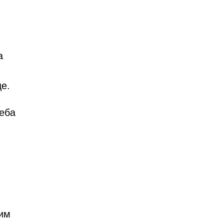
а
е.
реба
ћим