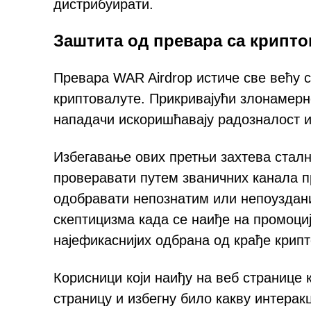
дистрибуирати.
Заштита од превара са крипто
Превара WAR Airdrop истиче све већу 
криптовалуте. Прикривајући злонамерн
нападачи искоришћавају радозналост и
Избегавање ових претњи захтева сталн
проверавати путем званичних канала пр
одобравати непознатим или непоуздан
скептицизма када се наиђе на промоциј
најефикаснијих одбрана од крађе крипт
Корисници који наиђу на веб странице к
страницу и избегну било какву интерак