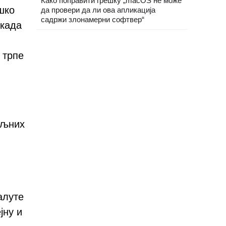
Како поправити грешку „macOS не може
шко
да провери да ли ова апликација
садржи злонамерни софтвер“
 када
 трпе
иљних
алуте
јну и