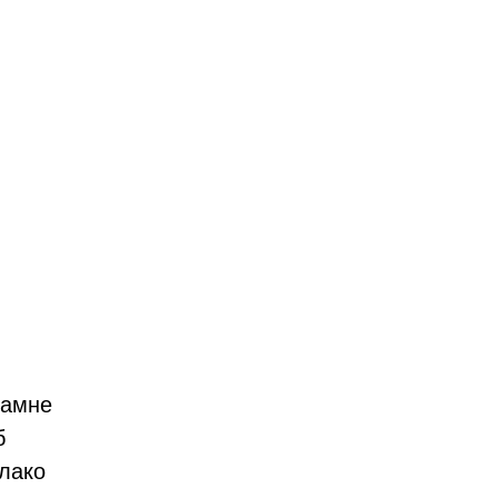
ламне
б
 лако