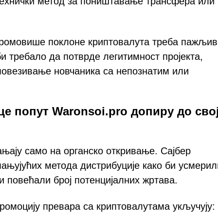
 технички метод за поништавање трансфера или
 промовише поклоне криптовалута треба пажљив
би требало да потврде легитимност пројекта,
 повезивање новчаника са непознатим или
це попут Waronsoi.pro допиру до сво
њају само на органско откривање. Сајбер
ањујућих метода дистрибуције како би усмерил
и повећали број потенцијалних жртава.
 промоцију превара са криптовалутама укључују: