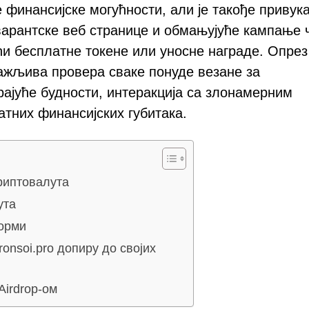
е финансијске могућности, али је такође привук
еварантске веб странице и обмањујуће кампање 
ћи бесплатне токене или уносне награде. Опрез
ажљива провера сваке понуде везане за
рајуће будности, интеракција са злонамерним
тних финансијских губитака.
риптовалута
ута
форми
onsoi.pro допиру до својих
Airdrop-ом