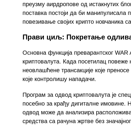
преузму аирдропове од истакнутих блок
поставка постоји да би манипулисала 
повезивање својих крипто новчаника с
Прави циљ: Покретање одлива
Основна функција преварантског WAR Ai
криптовалута. Када посетилац повеже
неовлашћене трансакције које преносе 
које контролишу нападачи.
Програм за одвод криптовалута је спе
посебно за крађу дигиталне имовине. Н
одвод може да анализира расположива 
средства са рачуна жртве без значајно