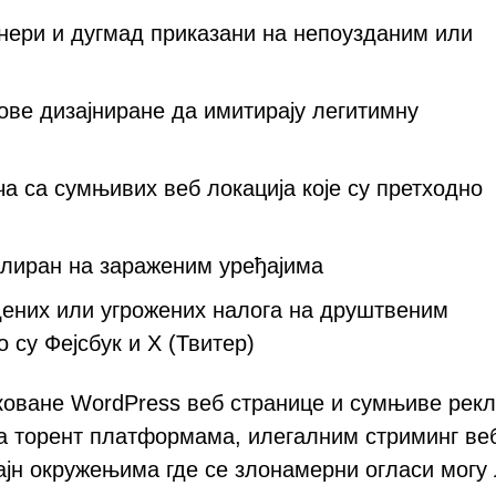
нери и дугмад приказани на непоузданим или
ове дизајниране да имитирају легитимну
 са сумњивих веб локација које су претходно
талиран на зараженим уређајима
дених или угрожених налога на друштвеним
су Фејсбук и X (Твитер)
аковане WordPress веб странице и сумњиве рек
а торент платформама, илегалним стриминг ве
јн окружењима где се злонамерни огласи могу