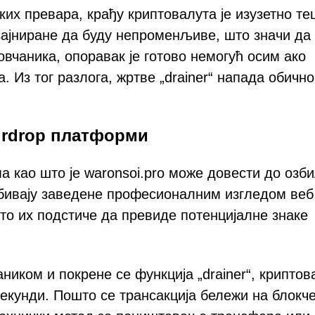
их превара, крађу криптовалута је изузетно те
зајниране да буду непроменљиве, што значи да
овчаника, опоравак је готово немогућ осим ако
 Из тог разлога, жртве „drainer“ напада обично
irdrop платформи
 као што је waronsoi.pro може довести до озб
 бивају заведене професионалним изгледом веб
то их подстиче да превиде потенцијалне знаке
ником и покрене се функција „drainer“, криптов
секунди. Пошто се трансакција бележи на блокче