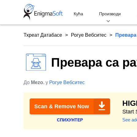
Skip
to
Кућа
Производи
content
Тхреат Датабасе
Рогуе Вебситес
Превара
Превара са р
До
Mezo.
у
Рогуе Вебситес
HI
Scan & Remove Now
Start
See add
СПИХУНТЕР