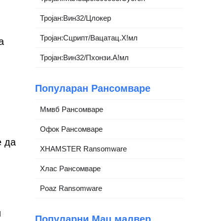
Тројан:Вин32/Цлокер
Тројан:Сцрипт/Вацатац.Х!мл
а
Тројан:Вин32/Пхонзи.А!мл
Популаран Рансомваре
Ммвб Рансомваре
Офок Рансомваре
е да
XHAMSTER Ransomware
Хлас Рансомваре
Poaz Ransomware
и
Популарни Мац малвер