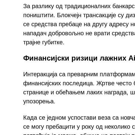
За разлику од традиционалних банкарск
поништити. Блокчејн трансакције су ди
се средства пребаце на другу адресу н
нападач добровољно не врати средства.
трајне губитке.
Финансијски ризици лажних A
Интеракција са преварним платформама
финансијских последица. Жртве често
странице и обећањем лаких награда, ш
упозорења.
Када се једном успостави веза са новча
се могу пребацити у року од неколико 