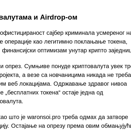
валутама и Airdrop-ом
софистицираност сајбер криминала усмереног н
е операције као легитимно поклањање токена,
 финансијски оптимизам унутар крипто заједниц
и опрез. Сумњиве понуде криптовалута увек т
ојекта, а везе са новчаницима никада не треба
им веб локацијама. Одржавање здравог нивоа
е „бесплатних токена“ остаје једна од
овалута.
ао што је waronsoi.pro треба одмах да затворе
цију. Остајање на опрезу према овим обмањују