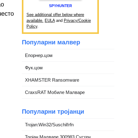
ао
SPYHUNTER
често
See additional offer below where
available.
EULA
and
Privacy/Cookie
Policy
.
Популарни малвер
Епорнер.цом
Фук.цом
XHAMSTER Ransomware
CraxsRAT Мобиле Малваре
Популарни тројанци
Trojan:Win32/Suschil!rfn
Тројан.Малваре.300983.Сусген