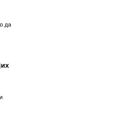
о да
јих
и