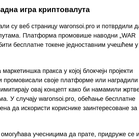
адна игра криптовалута
ли су веб страницу waronsoi.pro и потврдили д
алутама. Платформа промовише наводни „WAR
обити бесплатне токене једноставним учешћем у
маркетиншка пракса у којој блокчејн пројекти
би промовисали своје платформе или наградили
имитирају овај концепт како би намамили жртв
ма. У случају waronsoi.pro, обећање бесплатне
на да искористи кориснике заинтересоване за
а омогућава учесницима да прате, придруже се 