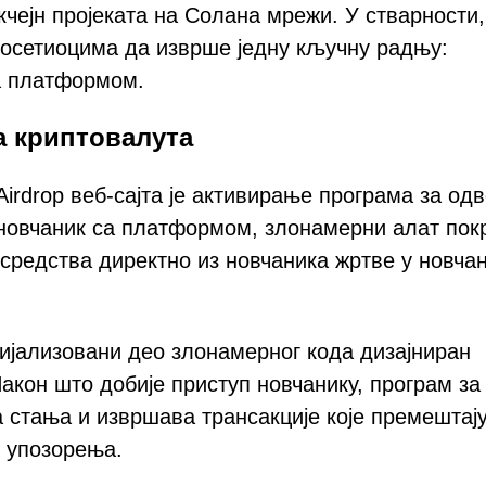
чејн пројеката на Солана мрежи. У стварности,
посетиоцима да изврше једну кључну радњу:
а платформом.
 криптовалута
rdrop веб-сајта је активирање програма за од
 новчаник са платформом, злонамерни алат пок
средства директно из новчаника жртве у новча
цијализовани део злонамерног кода дизајниран
акон што добије приступ новчанику, програм за
стања и извршава трансакције које премештај
г упозорења.