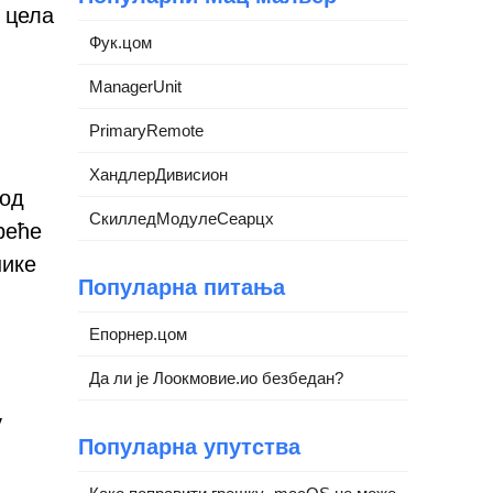
 цела
Фук.цом
ManagerUnit
PrimaryRemote
ХандлерДивисион
вод
СкилледМодулеСеарцх
реће
нике
Популарна питања
Епорнер.цом
Да ли је Лоокмовие.ио безбедан?
у
Популарна упутства