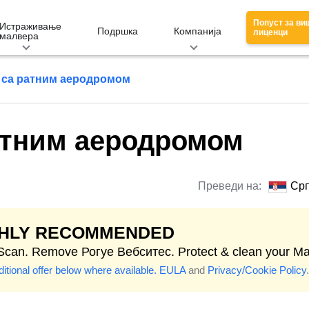
Попуст за ви
Истраживање
Подршка
Компанија
лиценци
малвера
 са ратним аеродромом
атним аеродромом
Преведи на:
Срп
GHLY RECOMMENDED
 Scan. Remove Рогуе Вебситес. Protect & clean your Ma
itional offer below where available.
EULA
and
Privacy/Cookie Policy
.