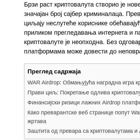
Брзи раст криптовалута створио је нов
значајан број сајбер криминалаца. Пр
циљају неслутеће кориснике обећавају
приликом прегледавања интернета и п
криптовалуте је неопходна. Без одгова
платформама може довести до неповра
Преглед садржаја
WAR Airdrop: Обмањујућа наградна игра к
Прави циљ: Покретање одлива криптовал
Финансијски ризици лажних Airdrop плат
Како преварантске веб странице попут War
жртава
Заштита од превара са криптовалутама и 