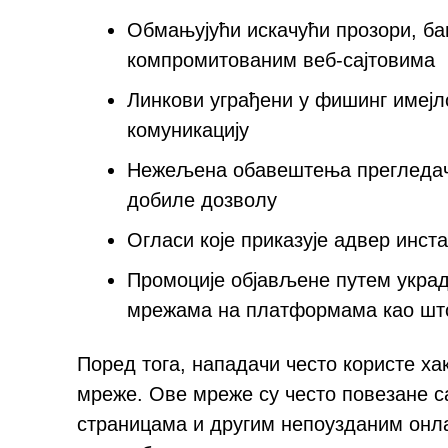
Обмањујући искачући прозори, ба
компромитованим веб-сајтовима
Линкови уграђени у фишинг имејл
комуникацију
Нежељена обавештења прегледача
добиле дозволу
Огласи које приказује адвер инс
Промоције објављене путем укра
мрежама на платформама као што 
Поред тога, нападачи често користе х
мреже. Ове мреже су често повезане с
страницама и другим непоузданим онла