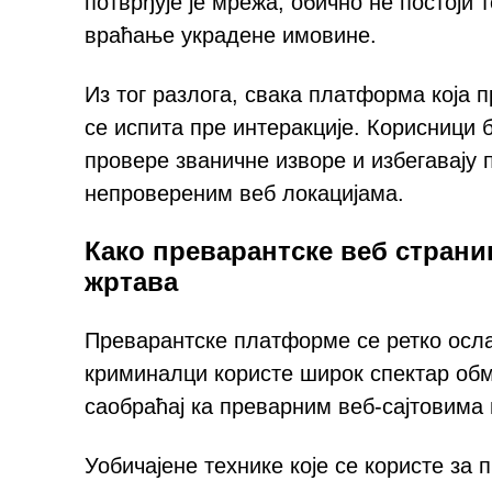
потврђује је мрежа, обично не постоји
враћање украдене имовине.
Из тог разлога, свака платформа која
се испита пре интеракције. Корисници 
провере званичне изворе и избегавају
непровереним веб локацијама.
Како преварантске веб страни
жртава
Преварантске платформе се ретко осла
криминалци користе широк спектар обм
саобраћај ка преварним веб-сајтовима 
Уобичајене технике које се користе за