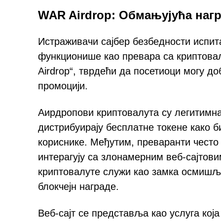
WAR Airdrop: Обмањујућа нагр
Истраживачи сајбер безбедности испита
функционише као превара са криптов
Airdrop“, тврдећи да посетиоци могу д
промоцији.
Аирдропови криптовалута су легитимна 
дистрибуирају бесплатне токене како 
кориснике. Међутим, преваранти често 
интерагују са злонамерним веб-сајтови
криптовалуте служи као замка осмишље
блокчејн награде.
Веб-сајт се представља као услуга кој