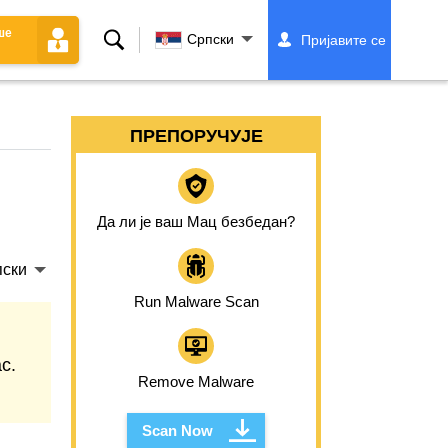
ше
Претрага
Српски
Пријавите се
ПРЕПОРУЧУЈЕ
Да ли је ваш Мац безбедан?
ски
Run Malware Scan
c.
Remove Malware
Scan Now