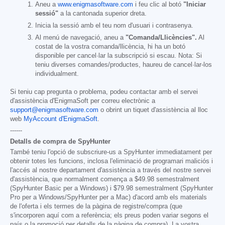
Aneu a
www.enigmasoftware.com
i feu clic al botó
"Iniciar
sessió"
a la cantonada superior dreta.
Inicia la sessió amb el teu nom d'usuari i contrasenya.
Al menú de navegació, aneu a
"Comanda/Llicències".
Al
costat de la vostra comanda/llicència, hi ha un botó
disponible per cancel·lar la subscripció si escau. Nota: Si
teniu diverses comandes/productes, haureu de cancel·lar-los
individualment.
Si teniu cap pregunta o problema, podeu contactar amb el servei
d'assistència d'EnigmaSoft per correu electrònic a
support@enigmasoftware.com
o obrint un tiquet d'assistència al lloc
web
MyAccount d'EnigmaSoft
.
------
Detalls de compra de SpyHunter
També teniu l'opció de subscriure-us a SpyHunter immediatament per
obtenir totes les funcions, inclosa l'eliminació de programari maliciós i
l'accés al nostre departament d'assistència a través del nostre servei
d'assistència, que normalment comença a
$49.98
semestralment
(SpyHunter Basic per a Windows) i
$79.98
semestralment (SpyHunter
Pro per a Windows/SpyHunter per a Mac) d'acord amb els materials
de l'oferta i els termes de la pàgina de registre/compra (que
s'incorporen aquí com a referència; els preus poden variar segons el
país o la promoció per detalls de la pàgina de compra). La vostra