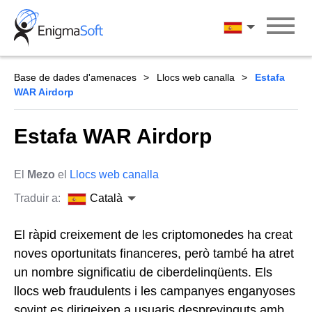
Skip
to
Català
content
Base de dades d'amenaces
Llocs web canalla
Estafa
WAR Airdorp
Estafa WAR Airdorp
El
Mezo
el
Llocs web canalla
Traduir a:
Català
El ràpid creixement de les criptomonedes ha creat
noves oportunitats financeres, però també ha atret
un nombre significatiu de ciberdelinqüents. Els
llocs web fraudulents i les campanyes enganyoses
sovint es dirigeixen a usuaris desprevinguts amb