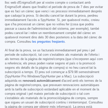
lloc web d'EnigmaSoft per al vostre compte o contactant amb
EnigmaSoft abans que finalitzi el període de prova de 7 dies per evitar
que es faci un càrrec que venci i es processi immediatament després
que caduqui la prova. Si decidiu cancel·lar durant la prova, perdreu
immediatament l'accés a SpyHunter. Si, per qualsevol motiu, creieu
que s'ha processat un càrrec que no volíeu fer (cosa que podria
passar a causa de l'administració del sistema, per exemple), també
podeu cancel·lar i rebre un reemborsament complet del càrrec en
qualsevol moment dins dels 30 dies posteriors a la data del càrrec de
compra. Consulteu
les preguntes freqüents
.
Al final de la prova, se us facturarà immediatament pel preu i pel
període de subscripció, tal com s'estableix als materials de l'oferta i
als termes de la pàgina de registre/compra (que s'incorporen aquí com
a referència; els preus poden variar segons el país o la promoció
segons els detalls de la pàgina de compra) si no heu cancel·lat la
subscripció a temps. El preu sol començar a
$79.98
semestralment
(SpyHunter Pro Windows/SpyHunter per a Mac). La subscripció
adquirida es
renovarà automàticament
d'acord amb els termes de la
pàgina de registre/compra, que preveuen renovacions automàtiques
amb la tarifa de subscripció estàndard aplicable en el moment de la
compra original i pel mateix període de subscripció o tal com
s'estableix als materials de la promoció/pàgina de compra, sempre
que sigueu un usuari de subscripció continu i ininterromput. Consulteu
la pàgina de compra per obtenir més informació. La prova està