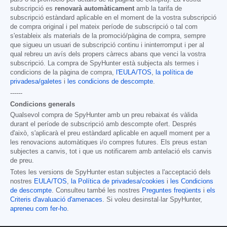
subscripció es
renovarà automàticament
amb la tarifa de
subscripció estàndard aplicable en el moment de la vostra subscripció
de compra original i pel mateix període de subscripció o tal com
s'estableix als materials de la promoció/pàgina de compra, sempre
que sigueu un usuari de subscripció continu i ininterromput i per al
qual rebreu un avís dels propers càrrecs abans que venci la vostra
subscripció. La compra de SpyHunter està subjecta als termes i
condicions de la pàgina de compra,
l'EULA/TOS
,
la política de
privadesa/galetes
i
les condicions de descompte
.
------
Condicions generals
Qualsevol compra de SpyHunter amb un preu rebaixat és vàlida
durant el període de subscripció amb descompte ofert. Després
d'això, s'aplicarà el preu estàndard aplicable en aquell moment per a
les renovacions automàtiques i/o compres futures. Els preus estan
subjectes a canvis, tot i que us notificarem amb antelació els canvis
de preu.
Totes les versions de SpyHunter estan subjectes a l'acceptació dels
nostres
EULA/TOS
,
la Política de privadesa/cookies
i
les Condicions
de descompte
. Consulteu també les nostres
Preguntes freqüents
i
els
Criteris d'avaluació d'amenaces
. Si voleu desinstal·lar SpyHunter,
apreneu com fer-ho
.