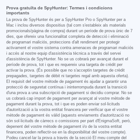
Prova gratuïta de SpyHunter: Termes i condicions
importants
La prova de SpyHunter és per a SpyHunter Pro o SpyHunter per a
Mac i inclou diversos dispositius (tal com s'estableix als materials
promocionals/pàgina de compra) durant un període de prova únic de 7
dies, que ofereix una funcionalitat completa de detecció i eliminació
de programari maliciós, proteccions d'alt rendiment per protegir
activament el vostre sistema contra amenaces de programari maliciós
i accés al nostre equip d'assistència tècnica a través del servei
d'assistència de SpyHunter. No se us cobrarà per avançat durant el
període de prova, tot i que es requereix una targeta de crèdit per
activar la prova. (És possible que no s'acceptin targetes de crèdit
prepagades, targetes de dèbit ni targetes regal amb aquesta oferta).
El requisit del vostre mètode de pagament és ajudar a garantir una
protecció de seguretat contínua i ininterrompuda durant la transició
d'una prova a una subscripció de pagament si decidiu comprar. No se
us cobrarà cap import de pagament per avançat al vostre mètode de
pagament durant la prova, tot i que es poden enviar sol·licituds
d'autorització a la vostra entitat financera per verificar que el vostre
mètode de pagament és vàlid (aquests enviaments d'autorització no
són sol·licituds de càrrecs o comissions per part d'EnigmaSoft, però,
depenent del vostre mètode de pagament i/o de la vostra entitat
financera, poden reflectir-se en la disponibilitat del vostre compte).
Podeu cancel·lar la prova a través de la secció El meu compte del