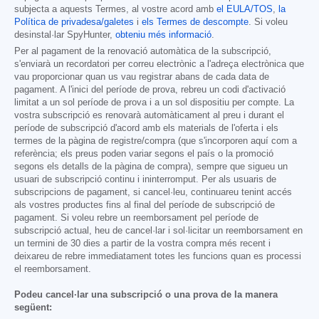
subjecta a aquests Termes, al vostre acord amb
el EULA/TOS
,
la
Política de privadesa/galetes
i
els Termes de descompte
. Si voleu
desinstal·lar SpyHunter,
obteniu més informació
.
Per al pagament de la renovació automàtica de la subscripció,
s'enviarà un recordatori per correu electrònic a l'adreça electrònica que
vau proporcionar quan us vau registrar abans de cada data de
pagament. A l'inici del període de prova, rebreu un codi d'activació
limitat a un sol període de prova i a un sol dispositiu per compte. La
vostra subscripció es renovarà automàticament al preu i durant el
període de subscripció d'acord amb els materials de l'oferta i els
termes de la pàgina de registre/compra (que s'incorporen aquí com a
referència; els preus poden variar segons el país o la promoció
segons els detalls de la pàgina de compra), sempre que sigueu un
usuari de subscripció continu i ininterromput. Per als usuaris de
subscripcions de pagament, si cancel·leu, continuareu tenint accés
als vostres productes fins al final del període de subscripció de
pagament. Si voleu rebre un reemborsament pel període de
subscripció actual, heu de cancel·lar i sol·licitar un reemborsament en
un termini de 30 dies a partir de la vostra compra més recent i
deixareu de rebre immediatament totes les funcions quan es processi
el reemborsament.
Podeu cancel·lar una subscripció o una prova de la manera
següent: