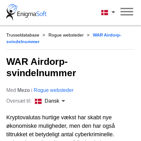
Skip
to
Dansk
content
Trusseldatabase
Rogue websteder
WAR Airdorp-
svindelnummer
WAR Airdorp-
svindelnummer
Med
Mezo
i
Rogue websteder
Oversæt til:
Dansk
Kryptovalutas hurtige vækst har skabt nye
økonomiske muligheder, men den har også
tiltrukket et betydeligt antal cyberkriminelle.