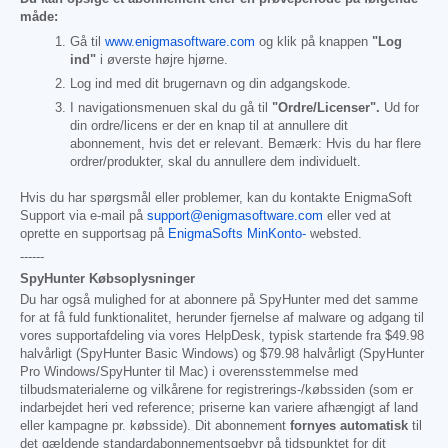
måde:
Gå til
www.enigmasoftware.com
og klik på knappen
"Log
ind"
i øverste højre hjørne.
Log ind med dit brugernavn og din adgangskode.
I navigationsmenuen skal du gå til
"Ordre/Licenser".
Ud for
din ordre/licens er der en knap til at annullere dit
abonnement, hvis det er relevant. Bemærk: Hvis du har flere
ordrer/produkter, skal du annullere dem individuelt.
Hvis du har spørgsmål eller problemer, kan du kontakte EnigmaSoft
Support via e-mail på
support@enigmasoftware.com
eller ved at
oprette en supportsag på
EnigmaSofts MinKonto-
websted.
------
SpyHunter Købsoplysninger
Du har også mulighed for at abonnere på SpyHunter med det samme
for at få fuld funktionalitet, herunder fjernelse af malware og adgang til
vores supportafdeling via vores HelpDesk, typisk startende fra
$49.98
halvårligt (SpyHunter Basic Windows) og
$79.98
halvårligt (SpyHunter
Pro Windows/SpyHunter til Mac) i overensstemmelse med
tilbudsmaterialerne og vilkårene for registrerings-/købssiden (som er
indarbejdet heri ved reference; priserne kan variere afhængigt af land
eller kampagne pr. købsside). Dit abonnement
fornyes automatisk
til
det gældende standardabonnementsgebyr på tidspunktet for dit