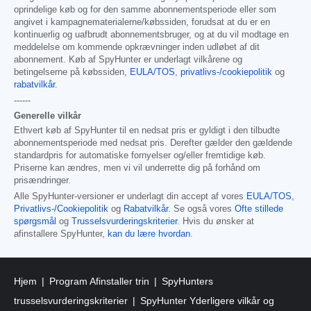
oprindelige køb og for den samme abonnementsperiode eller som
angivet i kampagnematerialerne/købssiden, forudsat at du er en
kontinuerlig og uafbrudt abonnementsbruger, og at du vil modtage en
meddelelse om kommende opkrævninger inden udløbet af dit
abonnement. Køb af SpyHunter er underlagt vilkårene og
betingelserne på købssiden,
EULA/TOS
,
privatlivs-/cookiepolitik
og
rabatvilkår
.
------
Generelle vilkår
Ethvert køb af SpyHunter til en nedsat pris er gyldigt i den tilbudte
abonnementsperiode med nedsat pris. Derefter gælder den gældende
standardpris for automatiske fornyelser og/eller fremtidige køb.
Priserne kan ændres, men vi vil underrette dig på forhånd om
prisændringer.
Alle SpyHunter-versioner er underlagt din accept af vores
EULA/TOS
,
Privatlivs-/Cookiepolitik
og
Rabatvilkår
. Se også vores
Ofte stillede
spørgsmål
og
Trusselsvurderingskriterier
. Hvis du ønsker at
afinstallere SpyHunter,
kan du lære hvordan
.
Hjem
Program Afinstaller trin
SpyHunters
trusselsvurderingskriterier
SpyHunter Yderligere vilkår og