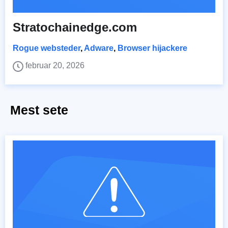
Stratochainedge.com
Rogue websteder
,
Adware
,
Browser hijackere
februar 20, 2026
Mest sete