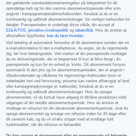
det gældende standardabonnementsgebyr på tidspunktet for dit
oprindelige køb og for den samme abonnementsperiode eller som
angivet i kampagnematerialerne/købssiden, forudsat at du er en
kontinuerlig og uafbrudt abonnementsbruger. Se venligst købssiden for
detaljer. Prøveperioden er underlagt disse vilkår, din accept af
EULA/TOS
,
privatlivs-/cookiepolitik
og
rabatvilkår
. Hvis du ønsker at
afinstallere SpyHunter,
kan du lære hvordan
.
Ved betaling af automatisk fornyelse af dit abonnement sendes der en
e-mail-påmindelse til den e-mailadresse, du angav, da du registrerede
dig, før hver betalingsdato. Ved starten af din prøveperiode modtager
du en aktiveringskode, der er begrænset til kun at blive brugt i én
prøveperiode og kun for én enhed pr. konto. Dit abonnement fornyes
automatisk til den pris og for abonnementsperioden, der er angivet i
tilbudsmaterialet og vilkårene for registrerings-/købssiden (som er
indarbejdet heri ved henvisning; priserne kan variere afhængigt af land
eller kampagneoplysninger pr. købsside), forudsat at du er en
kontinuerlig og uafbrudt abonnementsbruger. Hvis du opsiger
abonnementet, vil du fortsat have adgang til dit/dine produkt(er) indtil
udgangen af din betalte abonnementsperiode. Hvis du ønsker at
modtage en refusion for din daværende abonnementsperiode, skal du
opsige abonnementet og ansøge om refusion inden for 30 dage efter
dit seneste køb, og du vil straks stoppe med at modtage fuld
funktionalitet, når din refusion er behandlet.
Du kan opsige et abonnement eller en prøveperiode på følgende