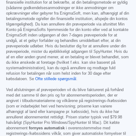
finansielle institution for at bekræfte, at din betalingsmetode er gyldig
(sådanne godkendelsesanmodninger er ikke anmodninger om
opkrævninger eller gebyrer fra EnigmaSoft, men kan, afhængigt af din
betalingsmetode og/eller din finansielle institution, afspejle din kontos
tilgængelighed). Du kan annullere din prøveperiode via afsnittet Min
Konto på EnigmaSofts hjemmeside for din konto eller ved at kontakte
EnigmaSoft inden udgangen af den 7-dages prøveperiode for at
undgå, at et gebyr forfalder og behandles umiddelbart efter, at din
prøveperiode udløber. Hvis du beslutter dig for at annullere under din
prøveperiode, mister du øjeblikkeligt adgangen til SpyHunter. Hvis du
af en eller anden grund mener, at en betaling er blevet behandlet, som
du ikke ønskede at foretage (hvilket f.eks. kan ske baseret på
systemadministration), kan du også annullere og modtage fuld
refusion for betalingen når som helst inden for 30 dage efter
købsdatoen. Se
Ofte stillede spørgsmål
.
Ved afslutningen af prøveperioden vil du blive faktureret på forhånd
med det samme til den pris og for abonnementsperioden, der er
angivet i tilbudsmaterialerne og vilkårene på registrerings-/købssiden
(som er indarbejdet heri ved henvisning; priserne kan variere
afhængigt af land eller kampagne pr. købsside), hvis du ikke har
annulleret abonnementet rettidigt. Prisen starter typisk ved
$79.98
halvårligt (SpyHunter Pro Windows/SpyHunter til Mac). Dit købte
abonnement
fornyes automatisk
i overensstemmelse med
registrerings-/købssidens vilkår, som giver automatiske fornyelser til