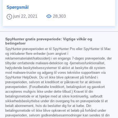
Spørgsmål
juni 22, 2021
28,303
SpyHunter gratis prøveperiode: Vigtige vilkår og
betingelser
SpyHunter-prøveperioden er til SpyHunter Pro eller SpyHunter til Mac
og inkluderer flere enheder (som angivet i
reklamematerialet/købssiden) i en engangs 7-dages prøveperiode, der
tilbyder omfattende malware-detektion og -fjernelsesfunktionalitet,
højtydende beskyttelsessystemer til aktivt at beskytte dit system
mod malware-trusler og adgang til vores tekniske supportteam via
SpyHunter HelpDesk. Du vil ikke blive opkrævet på forhånd i
prøveperioden, selvom et kreditkort er påkrævet for at aktivere
prøveperioden. (Forudbetalte kreditkort, betalingskort og gavekort
accepteres muligvis ikke under dette tilbud.) Kravet til din
betalingsmetode er at hjælpe med at sikre kontinuerlig, uafbrudt
sikkerhedsbeskyttelse under din overgang fra en prøveperiode til et
betalt abonnement, hvis du beslutter dig for at købe. Din
betalingsmetode vil ikke blive opkrævet et beløb på forhånd under
prøveperioden, selvom godkendelsesanmodninger kan sendes til din