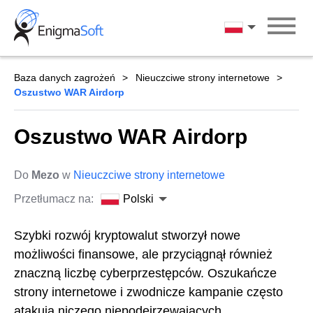
Skip
to
Polski
content
Baza danych zagrożeń
Nieuczciwe strony internetowe
Oszustwo WAR Airdorp
Oszustwo WAR Airdorp
Do
Mezo
w
Nieuczciwe strony internetowe
Przetłumacz na:
Polski
Szybki rozwój kryptowalut stworzył nowe
możliwości finansowe, ale przyciągnął również
znaczną liczbę cyberprzestępców. Oszukańcze
strony internetowe i zwodnicze kampanie często
atakują niczego niepodejrzewających