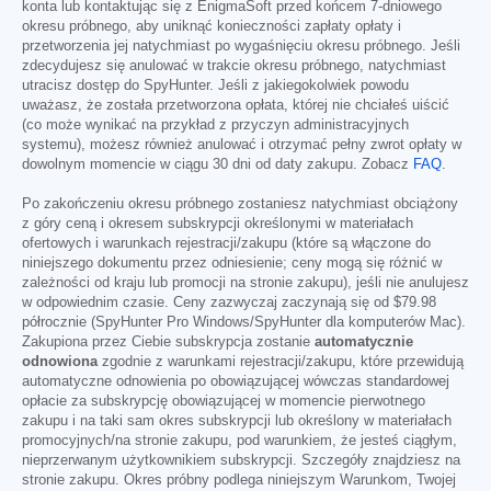
konta lub kontaktując się z EnigmaSoft przed końcem 7-dniowego
okresu próbnego, aby uniknąć konieczności zapłaty opłaty i
przetworzenia jej natychmiast po wygaśnięciu okresu próbnego. Jeśli
zdecydujesz się anulować w trakcie okresu próbnego, natychmiast
utracisz dostęp do SpyHunter. Jeśli z jakiegokolwiek powodu
uważasz, że została przetworzona opłata, której nie chciałeś uiścić
(co może wynikać na przykład z przyczyn administracyjnych
systemu), możesz również anulować i otrzymać pełny zwrot opłaty w
dowolnym momencie w ciągu 30 dni od daty zakupu. Zobacz
FAQ
.
Po zakończeniu okresu próbnego zostaniesz natychmiast obciążony
z góry ceną i okresem subskrypcji określonymi w materiałach
ofertowych i warunkach rejestracji/zakupu (które są włączone do
niniejszego dokumentu przez odniesienie; ceny mogą się różnić w
zależności od kraju lub promocji na stronie zakupu), jeśli nie anulujesz
w odpowiednim czasie. Ceny zazwyczaj zaczynają się od
$79.98
półrocznie (SpyHunter Pro Windows/SpyHunter dla komputerów Mac).
Zakupiona przez Ciebie subskrypcja zostanie
automatycznie
odnowiona
zgodnie z warunkami rejestracji/zakupu, które przewidują
automatyczne odnowienia po obowiązującej wówczas standardowej
opłacie za subskrypcję obowiązującej w momencie pierwotnego
zakupu i na taki sam okres subskrypcji lub określony w materiałach
promocyjnych/na stronie zakupu, pod warunkiem, że jesteś ciągłym,
nieprzerwanym użytkownikiem subskrypcji. Szczegóły znajdziesz na
stronie zakupu. Okres próbny podlega niniejszym Warunkom, Twojej