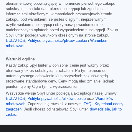
abonamentowej obowiązującej w momencie pierwotnego zakupu
subskrypcji i na taki sam okres subskrypcji lub zgodnie z
informacjami określonymi w materiałach promocyjnych/stronie
zakupu, pod warunkiem, że jesteś ciągłym, nieprzerwanym
użytkownikiem subskrypcji i otrzymasz powiadomienie o
nadchodzących opłatach przed wygaśnięciem subskrypcji. Zakup
SpyHunter podlega warunkom określonym na stronie zakupu,
EULA/TOS
,
Polityce prywatności/plików cookie
i
Warunkom
rabatowym
.
------
Warunki ogólne
Każdy zakup SpyHunter w obniżonej cenie jest ważny przez
oferowany okres subskrypcji z rabatem. Po tym okresie do
automatycznego odnowienia i/lub przyszłych zakupów będą
stosowane standardowe ceny. Ceny mogą ulec zmianie, jednak
poinformujemy Cię o tym z wyprzedzeniem.
Wszystkie wersje SpyHunter podlegają akceptacji naszej umowy
EULA/TOS
,
Polityki prywatności/plików cookie
oraz
Warunków
rabatowych
. Zapoznaj się również z naszymi
FAQ
i
Kryteriami oceny
zagrożeń
. Jeśli chcesz odinstalować SpyHunter,
dowiedz się, jak to
zrobić
.