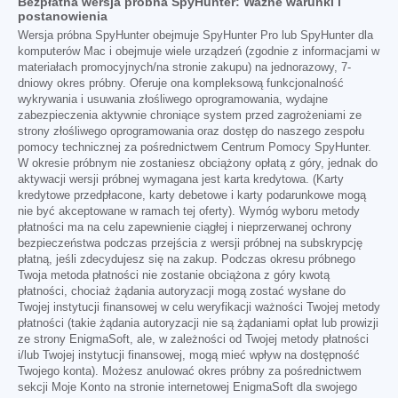
Bezpłatna wersja próbna SpyHunter: Ważne warunki i
postanowienia
Wersja próbna SpyHunter obejmuje SpyHunter Pro lub SpyHunter dla
komputerów Mac i obejmuje wiele urządzeń (zgodnie z informacjami w
materiałach promocyjnych/na stronie zakupu) na jednorazowy, 7-
dniowy okres próbny. Oferuje ona kompleksową funkcjonalność
wykrywania i usuwania złośliwego oprogramowania, wydajne
zabezpieczenia aktywnie chroniące system przed zagrożeniami ze
strony złośliwego oprogramowania oraz dostęp do naszego zespołu
pomocy technicznej za pośrednictwem Centrum Pomocy SpyHunter.
W okresie próbnym nie zostaniesz obciążony opłatą z góry, jednak do
aktywacji wersji próbnej wymagana jest karta kredytowa. (Karty
kredytowe przedpłacone, karty debetowe i karty podarunkowe mogą
nie być akceptowane w ramach tej oferty). Wymóg wyboru metody
płatności ma na celu zapewnienie ciągłej i nieprzerwanej ochrony
bezpieczeństwa podczas przejścia z wersji próbnej na subskrypcję
płatną, jeśli zdecydujesz się na zakup. Podczas okresu próbnego
Twoja metoda płatności nie zostanie obciążona z góry kwotą
płatności, chociaż żądania autoryzacji mogą zostać wysłane do
Twojej instytucji finansowej w celu weryfikacji ważności Twojej metody
płatności (takie żądania autoryzacji nie są żądaniami opłat lub prowizji
ze strony EnigmaSoft, ale, w zależności od Twojej metody płatności
i/lub Twojej instytucji finansowej, mogą mieć wpływ na dostępność
Twojego konta). Możesz anulować okres próbny za pośrednictwem
sekcji Moje Konto na stronie internetowej EnigmaSoft dla swojego