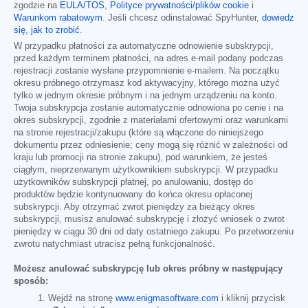
zgodzie na
EULA/TOS
,
Polityce prywatności/plików cookie
i
Warunkom rabatowym
. Jeśli chcesz odinstalować SpyHunter,
dowiedz
się, jak to zrobić
.
W przypadku płatności za automatyczne odnowienie subskrypcji,
przed każdym terminem płatności, na adres e-mail podany podczas
rejestracji zostanie wysłane przypomnienie e-mailem. Na początku
okresu próbnego otrzymasz kod aktywacyjny, którego można użyć
tylko w jednym okresie próbnym i na jednym urządzeniu na konto.
Twoja subskrypcja zostanie automatycznie odnowiona po cenie i na
okres subskrypcji, zgodnie z materiałami ofertowymi oraz warunkami
na stronie rejestracji/zakupu (które są włączone do niniejszego
dokumentu przez odniesienie; ceny mogą się różnić w zależności od
kraju lub promocji na stronie zakupu), pod warunkiem, że jesteś
ciągłym, nieprzerwanym użytkownikiem subskrypcji. W przypadku
użytkowników subskrypcji płatnej, po anulowaniu, dostęp do
produktów będzie kontynuowany do końca okresu opłaconej
subskrypcji. Aby otrzymać zwrot pieniędzy za bieżący okres
subskrypcji, musisz anulować subskrypcję i złożyć wniosek o zwrot
pieniędzy w ciągu 30 dni od daty ostatniego zakupu. Po przetworzeniu
zwrotu natychmiast utracisz pełną funkcjonalność.
Możesz anulować subskrypcję lub okres próbny w następujący
sposób:
Wejdź na stronę
www.enigmasoftware.com
i kliknij przycisk