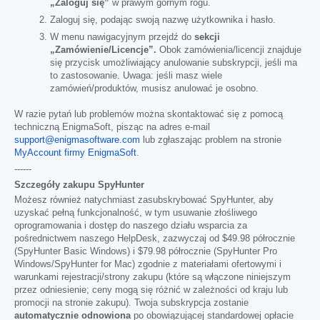
„Zaloguj się”
w prawym górnym rogu.
Zaloguj się, podając swoją nazwę użytkownika i hasło.
W menu nawigacyjnym przejdź do
sekcji
„Zamówienie/Licencje”.
Obok zamówienia/licencji znajduje
się przycisk umożliwiający anulowanie subskrypcji, jeśli ma
to zastosowanie. Uwaga: jeśli masz wiele
zamówień/produktów, musisz anulować je osobno.
W razie pytań lub problemów można skontaktować się z pomocą
techniczną EnigmaSoft, pisząc na adres e-mail
support@enigmasoftware.com
lub zgłaszając problem na stronie
MyAccount firmy EnigmaSoft
.
------
Szczegóły zakupu SpyHunter
Możesz również natychmiast zasubskrybować SpyHunter, aby
uzyskać pełną funkcjonalność, w tym usuwanie złośliwego
oprogramowania i dostęp do naszego działu wsparcia za
pośrednictwem naszego HelpDesk, zazwyczaj od
$49.98
półrocznie
(SpyHunter Basic Windows) i
$79.98
półrocznie (SpyHunter Pro
Windows/SpyHunter for Mac) zgodnie z materiałami ofertowymi i
warunkami rejestracji/strony zakupu (które są włączone niniejszym
przez odniesienie; ceny mogą się różnić w zależności od kraju lub
promocji na stronie zakupu). Twoja subskrypcja zostanie
automatycznie odnowiona
po obowiązującej standardowej opłacie