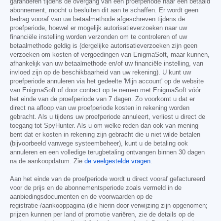
garanderen tijdens de overgang van een proefperiode naar een betaald
abonnement, mocht u besluiten dit aan te schaffen. Er wordt geen
bedrag vooraf van uw betaalmethode afgeschreven tijdens de
proefperiode, hoewel er mogelijk autorisatieverzoeken naar uw
financiële instelling worden verzonden om te controleren of uw
betaalmethode geldig is (dergelijke autorisatieverzoeken zijn geen
verzoeken om kosten of vergoedingen van EnigmaSoft, maar kunnen,
afhankelijk van uw betaalmethode en/of uw financiële instelling, van
invloed zijn op de beschikbaarheid van uw rekening). U kunt uw
proefperiode annuleren via het gedeelte 'Mijn account' op de website
van EnigmaSoft of door contact op te nemen met EnigmaSoft vóór
het einde van de proefperiode van 7 dagen. Zo voorkomt u dat er
direct na afloop van uw proefperiode kosten in rekening worden
gebracht. Als u tijdens uw proefperiode annuleert, verliest u direct de
toegang tot SpyHunter. Als u om welke reden dan ook van mening
bent dat er kosten in rekening zijn gebracht die u niet wilde betalen
(bijvoorbeeld vanwege systeembeheer), kunt u de betaling ook
annuleren en een volledige terugbetaling ontvangen binnen 30 dagen
na de aankoopdatum. Zie
de veelgestelde vragen
.
Aan het einde van de proefperiode wordt u direct vooraf gefactureerd
voor de prijs en de abonnementsperiode zoals vermeld in de
aanbiedingsdocumenten en de voorwaarden op de
registratie-/aankooppagina (die hierin door verwijzing zijn opgenomen;
prijzen kunnen per land of promotie variëren, zie de details op de