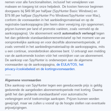
nemen voor alle functionaliteiten, inclusief het verwijderen van
malware en toegang tot onze helpdesk. De kosten hiervoor beginnen
doorgaans bij
$49.98
per halfjaar (SpyHunter Basic Windows) en
$79.98
per halfjaar (SpyHunter Pro Windows/SpyHunter voor Mac),
conform de voorwaarden in het aanbiedingsmateriaal en op de
registratie-/aankooppagina (die hierin door verwijzing zijn opgenomen;
prijzen kunnen per land of promotie variëren, zoals vermeld op de
aankooppagina). Uw abonnement wordt
automatisch verlengd
tegen
het dan geldende standaardabonnementstarief op het moment van uw
oorspronkelijke aankoop en voor dezelfde abonnementsperiode, of
zoals vermeld in het aanbiedingsmateriaal/op de aankooppagina, mits
u een continue, ononderbroken abonnee bent. U ontvangt een melding
van de aankomende kosten vóór het verstrijken van uw abonnement.
De aankoop van SpyHunter is onderworpen aan de algemene
voorwaarden op de aankooppagina,
de EULA/TOS
,
het
privacy-/cookiebeleid
en
de kortingsvoorwaarden
.
------
Algemene voorwaarden
Elke aankoop van SpyHunter tegen een gereduceerde prijs is geldig
gedurende de aangeboden abonnementsperiode met korting. Daarna
geldt het dan geldende standaardtarief voor automatische
verlengingen en/of toekomstige aankopen. Prijzen kunnen worden
gewijzigd, maar we zullen u vooraf op de hoogte stellen van eventuele
prijswijzigingen.