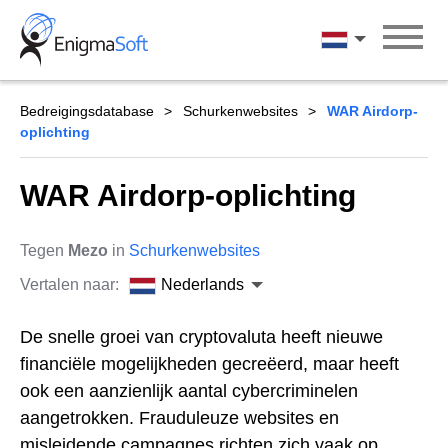
Skip
to
Nederlands
content
Bedreigingsdatabase
Schurkenwebsites
WAR Airdorp-
oplichting
WAR Airdorp-oplichting
Tegen
Mezo
in
Schurkenwebsites
Vertalen naar:
Nederlands
De snelle groei van cryptovaluta heeft nieuwe
financiële mogelijkheden gecreëerd, maar heeft
ook een aanzienlijk aantal cybercriminelen
aangetrokken. Frauduleuze websites en
misleidende campagnes richten zich vaak op