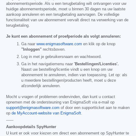
abonnementsperiode. Als u een terugbetaling wilt ontvangen voor uw
huidige abonnementsperiode, moet u binnen 30 dagen na uw laatste
aankoop annuleren en een terugbetaling aanvragen. De volledige
functionaliteit van uw abonnement vervalt direct na verwerking van de
terugbetaling.
Je kunt een abonnement of proefperiode als volgt annuleren:
Ga naar
www.enigmasoftware.com
en klik op de knop
"Inloggen"
rechtsboven.
Log in met je gebruikersnaam en wachtwoord.
Ga in het navigatiemenu naar
'Bestellingen/Licenties'.
Naast uw bestelling/licentie vindt u een knop om uw
abonnement te annuleren, indien van toepassing. Let op: als
u meerdere bestellingen/producten heeft, moet u deze
afzonderlijk annuleren.
Mocht u vragen of problemen ondervinden, dan kunt u contact
opnemen met de ondersteuning van EnigmaSoft via e-mail op
support@enigmasoftware.com
of door een supportticket aan te maken
op
de MyAccount-website van EnigmaSoft
.
------
Aankoopdetails SpyHunter
U kunt er ook voor kiezen om direct een abonnement op SpyHunter te