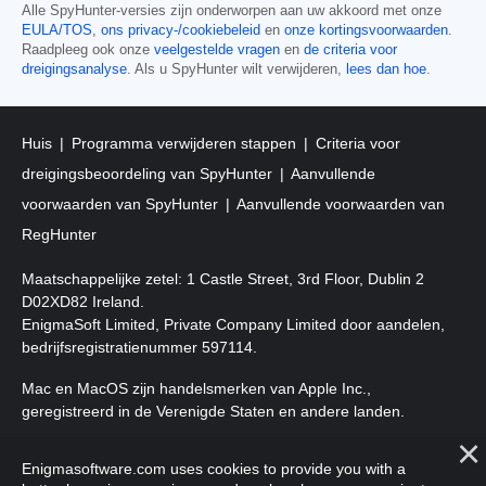
Alle SpyHunter-versies zijn onderworpen aan uw akkoord met onze
EULA/TOS
,
ons privacy-/cookiebeleid
en
onze kortingsvoorwaarden
.
Raadpleeg ook onze
veelgestelde vragen
en
de criteria voor
dreigingsanalyse
. Als u SpyHunter wilt verwijderen,
lees dan hoe
.
Huis
Programma verwijderen stappen
Criteria voor
dreigingsbeoordeling van SpyHunter
Aanvullende
voorwaarden van SpyHunter
Aanvullende voorwaarden van
RegHunter
Maatschappelijke zetel: 1 Castle Street, 3rd Floor, Dublin 2
D02XD82 Ireland.
EnigmaSoft Limited, Private Company Limited door aandelen,
bedrijfsregistratienummer 597114.
Mac en MacOS zijn handelsmerken van Apple Inc.,
geregistreerd in de Verenigde Staten en andere landen.
Copyright 2016-
2026
. EnigmaSoft Ltd. Alle rechten
Enigmasoftware.com uses cookies to provide you with a
voorbehouden.