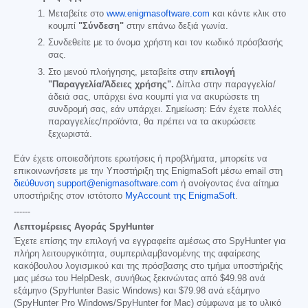
Μεταβείτε στο
www.enigmasoftware.com
και κάντε κλικ στο
κουμπί
"Σύνδεση"
στην επάνω δεξιά γωνία.
Συνδεθείτε με το όνομα χρήστη και τον κωδικό πρόσβασής
σας.
Στο μενού πλοήγησης, μεταβείτε στην
επιλογή
"Παραγγελία/Άδειες χρήσης".
Δίπλα στην παραγγελία/
άδειά σας, υπάρχει ένα κουμπί για να ακυρώσετε τη
συνδρομή σας, εάν υπάρχει. Σημείωση: Εάν έχετε πολλές
παραγγελίες/προϊόντα, θα πρέπει να τα ακυρώσετε
ξεχωριστά.
Εάν έχετε οποιεσδήποτε ερωτήσεις ή προβλήματα, μπορείτε να
επικοινωνήσετε με την Υποστήριξη της EnigmaSoft μέσω email στη
διεύθυνση support@enigmasoftware.com
ή ανοίγοντας ένα αίτημα
υποστήριξης στον ιστότοπο
MyAccount της EnigmaSoft
.
------
Λεπτομέρειες Αγοράς SpyHunter
Έχετε επίσης την επιλογή να εγγραφείτε αμέσως στο SpyHunter για
πλήρη λειτουργικότητα, συμπεριλαμβανομένης της αφαίρεσης
κακόβουλου λογισμικού και της πρόσβασης στο τμήμα υποστήριξής
μας μέσω του HelpDesk, συνήθως ξεκινώντας από
$49.98
ανά
εξάμηνο (SpyHunter Basic Windows) και
$79.98
ανά εξάμηνο
(SpyHunter Pro Windows/SpyHunter for Mac) σύμφωνα με το υλικό