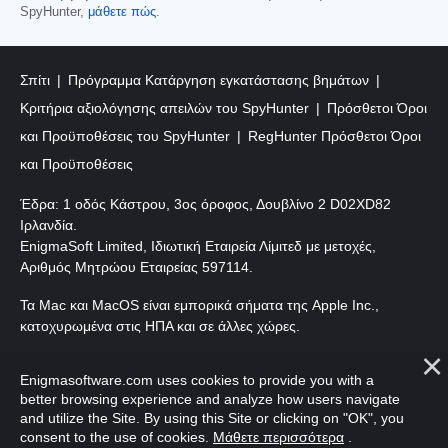
SpyHunter,
μάθετε πώς
.
Σπίτι
Πρόγραμμα Κατάργηση εγκατάστασης βημάτων
Κριτήρια αξιολόγησης απειλών του SpyHunter
Πρόσθετοι Όροι
και Προϋποθέσεις του SpyHunter
RegHunter Πρόσθετοι Όροι
και Προϋποθέσεις
Έδρα: 1 οδός Κάστρου, 3ος όροφος, Δουβλίνο 2 D02XD82
Ιρλανδία.
EnigmaSoft Limited, Ιδιωτική Εταιρεία Λίμιτεδ με μετοχές,
Αριθμός Μητρώου Εταιρείας 597114.
Τα Mac και MacOS είναι εμπορικά σήματα της Apple Inc.,
κατοχυρωμένα στις ΗΠΑ και σε άλλες χώρες.
Πνευματικά δικαιώματα 2016-
2026
. EnigmaSoft Ltd. Με
Enigmasoftware.com uses cookies to provide you with a
επιφύλαξη παντός δικαιώματος.
better browsing experience and analyze how users navigate
and utilize the Site. By using this Site or clicking on "OK", you
consent to the use of cookies.
Μάθετε περισσότερα
.