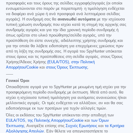
προσφοράς και τους όρους της σελίδας εγγραφής/αγοράς (οι οποίοι
ενσωματώνονται στο παρόν με παραπομπή· η τιμολόγηση ενδέχεται
να διαφέρει ανά χώρα ή ανά προσφορά ανά λεπτομέρεια σελίδας
αγοράς). Η συνδρομή σας θα
ανανεωθεί αυτόματα
με την ισχύουσα
τυπική χρέωση συνδρομής που ισχύει κατά τη στιγμή της αρχικής σας
συνδρομής αγοράς και για την ίδια χρονική περίοδο συνδρομής ή
όπως ορίζεται στο υλικό προώθησης/σελίδα αγοράς, υπό την
προϋπόθεση ότι είστε συνεχής, αδιάλειπτης χρήστης συνδρομής και
για την οποία θα λάβετε ειδοποίηση για επερχόμενες χρεώσεις πριν
από τη λήξη της συνδρομής σας. Η αγορά του SpyHunter υπόκειται
στους όρους και τις προϋποθέσεις στη σελίδα αγοράς, στους Όρους
Χρήσης/Άδειας Χρήσης
(EULA/TOS)
,
στην Πολιτική
Απορρήτου/Cookie
και
στους Όρους Έκπτωσης
.
------
Γενικοί Όροι
Οποιαδήποτε αγορά για το SpyHunter με μειωμένη τιμή ισχύει για την
προσφερόμενη περίοδο συνδρομής με έκπτωση. Μετά από αυτό, θα
ισχύει η ισχύουσα τυπική τιμολόγηση για αυτόματες ανανεώσεις ή/και
μελλοντικές αγορές. Οι τιμές ενδέχεται να αλλάξουν, αν και θα σας
ειδοποιήσουμε εκ των προτέρων για τυχόν αλλαγές τιμών.
Όλες οι εκδόσεις του SpyHunter υπόκεινται στην αποδοχή των
EULA/TOS
,
της Πολιτικής Απορρήτου/Cookie
και
των Όρων
Έκπτωσης
. Ανατρέξτε επίσης στις
Συχνές Ερωτήσεις
και
τα Κριτήρια
Αξιολόγησης Απειλών
. Εάν θέλετε να απεγκαταστήσετε το