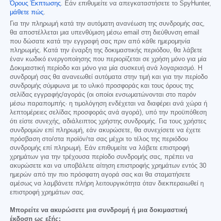
Όρους Έκπτωσης
. Εάν επιθυμείτε να απεγκαταστήσετε το SpyHunter,
μάθετε πώς
.
Για την πληρωμή κατά την αυτόματη ανανέωση της συνδρομής σας,
θα αποστέλλεται μια υπενθύμιση μέσω email στη διεύθυνση email
που δώσατε κατά την εγγραφή σας πριν από κάθε ημερομηνία
πληρωμής. Κατά την έναρξη της δοκιμαστικής περιόδου, θα λάβετε
έναν κωδικό ενεργοποίησης που περιορίζεται σε χρήση μόνο για μία
Δοκιμαστική περίοδο και μόνο για μία συσκευή ανά λογαριασμό. Η
συνδρομή σας θα ανανεωθεί αυτόματα στην τιμή και για την περίοδο
συνδρομής σύμφωνα με το υλικό προσφοράς και τους όρους της
σελίδας εγγραφής/αγοράς (οι οποίοι ενσωματώνονται στο παρόν
μέσω παραπομπής· η τιμολόγηση ενδέχεται να διαφέρει ανά χώρα ή
λεπτομέρειες σελίδας προσφοράς ανά αγορά), υπό την προϋπόθεση
ότι είστε συνεχής, αδιάλειπτος χρήστης συνδρομής. Για τους χρήστες
συνδρομών επί πληρωμή, εάν ακυρώσετε, θα συνεχίσετε να έχετε
πρόσβαση στο/στα προϊόν/τα σας μέχρι το τέλος της περιόδου
συνδρομής επί πληρωμή. Εάν επιθυμείτε να λάβετε επιστροφή
χρημάτων για την τρέχουσα περίοδο συνδρομής σας, πρέπει να
ακυρώσετε και να υποβάλετε αίτηση επιστροφής χρημάτων εντός 30
ημερών από την πιο πρόσφατη αγορά σας και θα σταματήσετε
αμέσως να λαμβάνετε πλήρη λειτουργικότητα όταν διεκπεραιωθεί η
επιστροφή χρημάτων σας.
Μπορείτε να ακυρώσετε μια συνδρομή ή μια δοκιμαστική
έκδοση ως εξής: