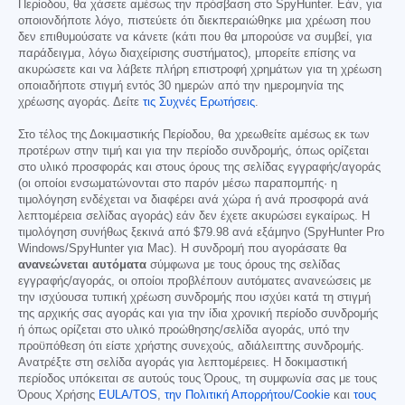
Περίοδου, θα χάσετε αμέσως την πρόσβαση στο SpyHunter. Εάν, για
οποιονδήποτε λόγο, πιστεύετε ότι διεκπεραιώθηκε μια χρέωση που
δεν επιθυμούσατε να κάνετε (κάτι που θα μπορούσε να συμβεί, για
παράδειγμα, λόγω διαχείρισης συστήματος), μπορείτε επίσης να
ακυρώσετε και να λάβετε πλήρη επιστροφή χρημάτων για τη χρέωση
οποιαδήποτε στιγμή εντός 30 ημερών από την ημερομηνία της
χρέωσης αγοράς. Δείτε
τις Συχνές Ερωτήσεις
.
Στο τέλος της Δοκιμαστικής Περίοδου, θα χρεωθείτε αμέσως εκ των
προτέρων στην τιμή και για την περίοδο συνδρομής, όπως ορίζεται
στο υλικό προσφοράς και στους όρους της σελίδας εγγραφής/αγοράς
(οι οποίοι ενσωματώνονται στο παρόν μέσω παραπομπής· η
τιμολόγηση ενδέχεται να διαφέρει ανά χώρα ή ανά προσφορά ανά
λεπτομέρεια σελίδας αγοράς) εάν δεν έχετε ακυρώσει εγκαίρως. Η
τιμολόγηση συνήθως ξεκινά από
$79.98
ανά εξάμηνο (SpyHunter Pro
Windows/SpyHunter για Mac). Η συνδρομή που αγοράσατε θα
ανανεώνεται αυτόματα
σύμφωνα με τους όρους της σελίδας
εγγραφής/αγοράς, οι οποίοι προβλέπουν αυτόματες ανανεώσεις με
την ισχύουσα τυπική χρέωση συνδρομής που ισχύει κατά τη στιγμή
της αρχικής σας αγοράς και για την ίδια χρονική περίοδο συνδρομής
ή όπως ορίζεται στο υλικό προώθησης/σελίδα αγοράς, υπό την
προϋπόθεση ότι είστε χρήστης συνεχούς, αδιάλειπτης συνδρομής.
Ανατρέξτε στη σελίδα αγοράς για λεπτομέρειες. Η δοκιμαστική
περίοδος υπόκειται σε αυτούς τους Όρους, τη συμφωνία σας με τους
Όρους Χρήσης
EULA/TOS
,
την Πολιτική Απορρήτου/Cookie
και
τους