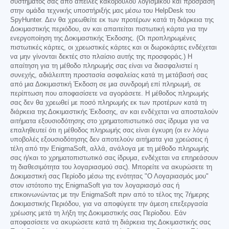
συστήματός σας από απειλές κακόβουλου λογισμικού και πρόσβαση
στην ομάδα τεχνικής υποστήριξής μας μέσω του HelpDesk του
SpyHunter. Δεν θα χρεωθείτε εκ των προτέρων κατά τη διάρκεια της
Δοκιμαστικής περιόδου, αν και απαιτείται πιστωτική κάρτα για την
ενεργοποίηση της Δοκιμαστικής Έκδοσης. (Οι προπληρωμένες
πιστωτικές κάρτες, οι χρεωστικές κάρτες και οι δωροκάρτες ενδέχεται
να μην γίνονται δεκτές στο πλαίσιο αυτής της προσφοράς.) Η
απαίτηση για τη μέθοδο πληρωμής σας είναι να διασφαλιστεί η
συνεχής, αδιάλειπτη προστασία ασφαλείας κατά τη μετάβασή σας
από μια Δοκιμαστική Έκδοση σε μια συνδρομή επί πληρωμή, σε
περίπτωση που αποφασίσετε να αγοράσετε. Η μέθοδος πληρωμής
σας δεν θα χρεωθεί με ποσό πληρωμής εκ των προτέρων κατά τη
διάρκεια της Δοκιμαστικής Έκδοσης, αν και ενδέχεται να αποσταλούν
αιτήματα εξουσιοδότησης στο χρηματοπιστωτικό σας ίδρυμα για να
επαληθευτεί ότι η μέθοδος πληρωμής σας είναι έγκυρη (οι εν λόγω
υποβολές εξουσιοδότησης δεν αποτελούν αιτήματα για χρεώσεις ή
τέλη από την EnigmaSoft, αλλά, ανάλογα με τη μέθοδο πληρωμής
σας ή/και το χρηματοπιστωτικό σας ίδρυμα, ενδέχεται να επηρεάσουν
τη διαθεσιμότητα του λογαριασμού σας). Μπορείτε να ακυρώσετε τη
Δοκιμαστική σας Περίοδο μέσω της ενότητας "Ο Λογαριασμός μου"
στον ιστότοπο της EnigmaSoft για τον λογαριασμό σας ή
επικοινωνώντας με την EnigmaSoft πριν από το τέλος της 7ήμερης
Δοκιμαστικής Περιόδου, για να αποφύγετε την άμεση επεξεργασία
χρέωσης μετά τη λήξη της Δοκιμαστικής σας Περίοδου. Εάν
αποφασίσετε να ακυρώσετε κατά τη διάρκεια της Δοκιμαστικής σας