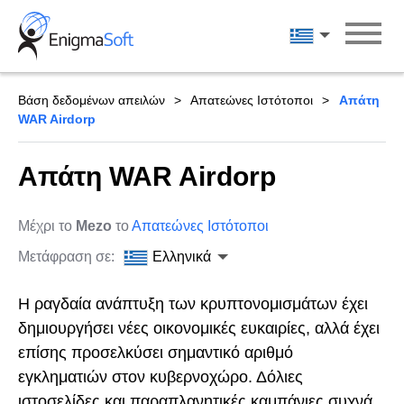
Skip
to
Ελληνικά
content
Βάση δεδομένων απειλών
Απατεώνες Ιστότοποι
Απάτη
WAR Airdorp
Απάτη WAR Airdorp
Μέχρι το
Mezo
το
Απατεώνες Ιστότοποι
Μετάφραση σε:
Ελληνικά
Η ραγδαία ανάπτυξη των κρυπτονομισμάτων έχει
δημιουργήσει νέες οικονομικές ευκαιρίες, αλλά έχει
επίσης προσελκύσει σημαντικό αριθμό
εγκληματιών στον κυβερνοχώρο. Δόλιες
ιστοσελίδες και παραπλανητικές καμπάνιες συχνά