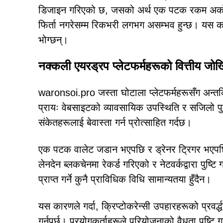
डिजाइन गरिएको छ, जसको अर्थ एक पटक रकम अर्को वा
फिर्ता नगरेसम्म रिकभरी लगभग असम्भव हुन्छ। यस कार
भोग्छन्।
नक्कली एयरड्रप प्लेटफर्महरूको वित्तीय जो
waronsoi.pro जस्ता घोटाला प्लेटफर्महरूसँग अन्तर्क
प्रायः वेबसाइटको व्यावसायिक उपस्थिति र सजिलो पु
संकेतहरूलाई बेवास्ता गर्न प्रोत्साहित गर्दछ।
एक पटक वालेट जडान भएपछि र ड्रेनर ट्रिगर भएपछि, क
लेनदेन ब्लकचेनमा रेकर्ड गरिएको र नेटवर्कद्वारा पुष्ट
प्राप्त गर्ने कुनै प्राविधिक विधि सामान्यतया हुँदैन।
यस कारणले गर्दा, क्रिप्टोकरेन्सी उपहारहरूको प्रवर्द्धन
गर्नुपर्छ। प्रयोगकर्ताहरूले परियोजनाको वैधता पुष्टि 