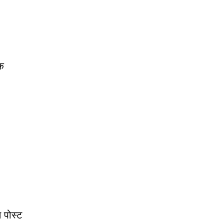
िक
 पोस्ट