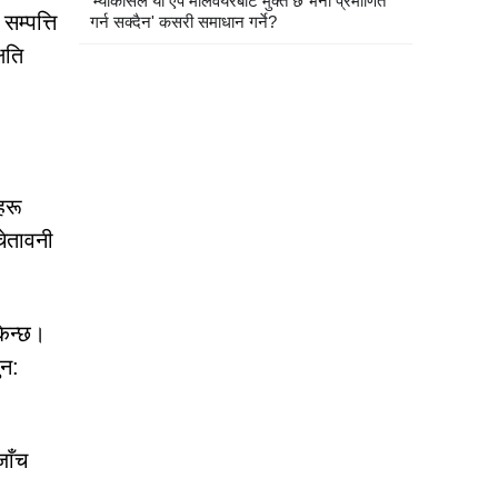
'म्याकोसले यो एप मालवेयरबाट मुक्त छ भनी प्रमाणित
म्पत्ति
गर्न सक्दैन' कसरी समाधान गर्ने?
षति
हरू
चेतावनी
किन्छ।
ुन:
जाँच