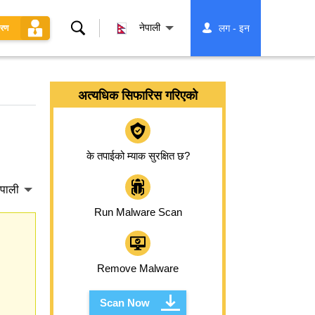
खोज्नुहोस्
नेपाली
लग - इन
धरण
अत्यधिक सिफारिस गरिएको
के तपाईको म्याक सुरक्षित छ?
ेपाली
Run Malware Scan
Remove Malware
Scan Now