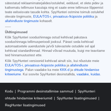
sätestatud reklaamimaterjalides/ostulehel, eeldusel, et olete pidev ja
katkematu tellimuse kasutaja ning et saate enne tellimuse lõppemist
teate eelseisvate tasude kohta. SpyHunteri ostmine toimub ostulehel
olevate tingimuste,
EULA/TOS-i
,
privaatsus-/küpsiste poliitika
ja
allahindluste tingimuste
kohaselt.
------
Üldtingimused
Kõik SpyHunteri soodushinnaga ostud kehtivad pakutava
soodushinnaga tellimusperioodi jooksul. Pärast seda kehtivad
automaatsetele uuendustele ja/või tulevastele ostudele sel ajal
kehtivad standardhinnad. Hinnad võivad muutuda, kuigi me teavitame
teid hinnamuutustest ette.
Kõik SpyHunteri versioonid kehtivad ainult siis, kui nõustute meie
EULA/TOS-i
,
privaatsus-/küpsiste poliitika
ja
allahindluste
tingimustega
. Palun vaadake ka meie
KKK-d
ja
ohtude hindamise
kriteeriume
. Kui soovite SpyHunteri desinstallida,
vaadake, kuidas
.
Kodu
Programmi desinstallimise sammud
SpyHunteri
ohtude hindamise kriteeriumid
SpyHunter lisatingimused
RegHunter lisatingimused