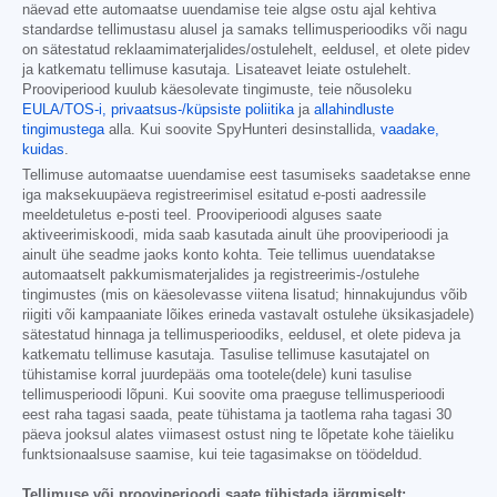
näevad ette automaatse uuendamise teie algse ostu ajal kehtiva
standardse tellimustasu alusel ja samaks tellimusperioodiks või nagu
on sätestatud reklaamimaterjalides/ostulehelt, eeldusel, et olete pidev
ja katkematu tellimuse kasutaja. Lisateavet leiate ostulehelt.
Prooviperiood kuulub käesolevate tingimuste, teie nõusoleku
EULA/TOS-i,
privaatsus-/küpsiste poliitika
ja
allahindluste
tingimustega
alla. Kui soovite SpyHunteri desinstallida,
vaadake,
kuidas
.
Tellimuse automaatse uuendamise eest tasumiseks saadetakse enne
iga maksekuupäeva registreerimisel esitatud e-posti aadressile
meeldetuletus e-posti teel. Prooviperioodi alguses saate
aktiveerimiskoodi, mida saab kasutada ainult ühe prooviperioodi ja
ainult ühe seadme jaoks konto kohta. Teie tellimus uuendatakse
automaatselt pakkumismaterjalides ja registreerimis-/ostulehe
tingimustes (mis on käesolevasse viitena lisatud; hinnakujundus võib
riigiti või kampaaniate lõikes erineda vastavalt ostulehe üksikasjadele)
sätestatud hinnaga ja tellimusperioodiks, eeldusel, et olete pideva ja
katkematu tellimuse kasutaja. Tasulise tellimuse kasutajatel on
tühistamise korral juurdepääs oma tootele(dele) kuni tasulise
tellimusperioodi lõpuni. Kui soovite oma praeguse tellimusperioodi
eest raha tagasi saada, peate tühistama ja taotlema raha tagasi 30
päeva jooksul alates viimasest ostust ning te lõpetate kohe täieliku
funktsionaalsuse saamise, kui teie tagasimakse on töödeldud.
Tellimuse või prooviperioodi saate tühistada järgmiselt: