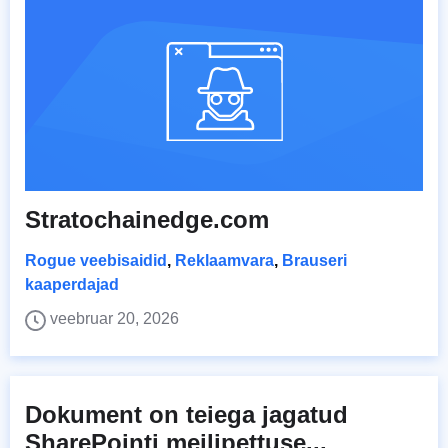
Stratochainedge.com
Rogue veebisaidid
,
Reklaamvara
,
Brauseri
kaaperdajad
veebruar 20, 2026
Dokument on teiega jagatud
SharePointi meilipettuse...