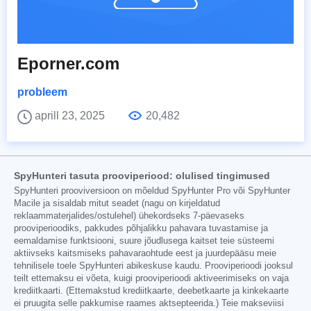
Eporner.com
probleem
aprill 23, 2025
20,482
SpyHunteri tasuta prooviperiood: olulised tingimused
SpyHunteri prooviversioon on mõeldud SpyHunter Pro või SpyHunter
Macile ja sisaldab mitut seadet (nagu on kirjeldatud
reklaammaterjalides/ostulehel) ühekordseks 7-päevaseks
prooviperioodiks, pakkudes põhjalikku pahavara tuvastamise ja
eemaldamise funktsiooni, suure jõudlusega kaitset teie süsteemi
aktiivseks kaitsmiseks pahavaraohtude eest ja juurdepääsu meie
tehnilisele toele SpyHunteri abikeskuse kaudu. Prooviperioodi jooksul
teilt ettemaksu ei võeta, kuigi prooviperioodi aktiveerimiseks on vaja
krediitkaarti. (Ettemakstud krediitkaarte, deebetkaarte ja kinkekaarte
ei pruugita selle pakkumise raames aktsepteerida.) Teie makseviisi