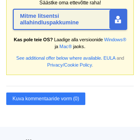
Säästke oma ettevõtte raha!
Mitme litsentsi
allahindluspakkumine
Kas pole teie OS?
Laadige alla versioonide
Windows®
ja
Mac®
jaoks.
See additional offer below where available.
EULA
and
Privacy/Cookie Policy
.
Kuva kommentaaride vorm (0)