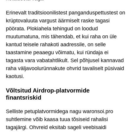
Erinevalt traditsioonilistest panganduspettustest on
krüptovaluuta vargust äärmiselt raske tagasi
pöörata. Plokiahela tehingud on loodud
muutumatuna, mis tähendab, et kui raha on üle
kantud teisele rahakoti aadressile, on selle
taastamine peaaegu võimatu, kui ründaja ei
tagasta vara vabatahtlikult. Sel põhjusel kannavad
raha väljavoolurünnakute ohvrid tavaliselt püsivaid
kaotusi.
Võltsitud Airdrop-platvormide
finantsriskid
Selliste petuplatvormidega nagu waronsoi.pro
suhtlemine võib kaasa tuua tõsiseid rahalisi
tagajärgi. Ohvreid eksitab sageli veebisaidi