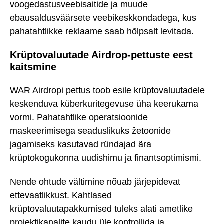
voogedastusveebisaitide ja muude
ebausaldusväärsete veebikeskkondadega, kus
pahatahtlikke reklaame saab hõlpsalt levitada.
Krüptovaluutade Airdrop-pettuste eest
kaitsmine
WAR Airdropi pettus toob esile krüptovaluutadele
keskenduva küberkuritegevuse üha keerukama
vormi. Pahatahtlike operatsioonide
maskeerimisega seaduslikuks žetoonide
jagamiseks kasutavad ründajad ära
krüptokogukonna uudishimu ja finantsoptimismi.
Nende ohtude vältimine nõuab järjepidevat
ettevaatlikkust. Kahtlased
krüptovaluutapakkumised tuleks alati ametlike
projektikanalite kaudu üle kontrollida ja