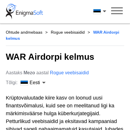
Skip
to
Eesti
content
Ohtude andmebaas
Rogue veebisaidid
WAR Airdorpi
kelmus
WAR Airdorpi kelmus
Aastaks
Mezo
aastal
Rogue veebisaidid
Tõlgi:
Eesti
Krüptovaluutade kiire kasv on loonud uusi
finantsvõimalusi, kuid see on meelitanud ligi ka
märkimisväärse hulga küberkurjategijaid.
Petturlikud veebisaidid ja eksitavad kampaaniad
sihivad sageli pahaaimamatuid kasutajaid, lubades