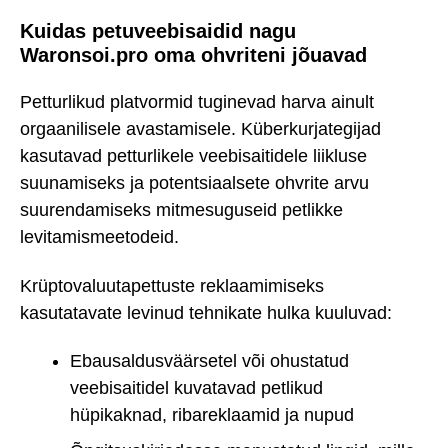
Kuidas petuveebisaidid nagu
Waronsoi.pro oma ohvriteni jõuavad
Petturlikud platvormid tuginevad harva ainult
orgaanilisele avastamisele. Küberkurjategijad
kasutavad petturlikele veebisaitidele liikluse
suunamiseks ja potentsiaalsete ohvrite arvu
suurendamiseks mitmesuguseid petlikke
levitamismeetodeid.
Krüptovaluutapettuste reklaamimiseks
kasutatavate levinud tehnikate hulka kuuluvad:
Ebausaldusväärsetel või ohustatud
veebisaitidel kuvatavad petlikud
hüpikaknad, ribareklaamid ja nupud