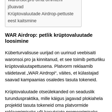
jõuavad
Krüptovaluutade Airdrop-pettuste
eest kaitsmine
WAR Airdrop: petlik krüptovaluutade
loosimine
Küberturvalisuse uurijad on uurinud veebisaiti
waronsoi.pro ja kinnitanud, et see toimib petturliku
krüptovaluutapettusena. Platvorm reklaamib
väidetavat „WAR Airdropi“, väites, et külastajad
saavad kampaanias osaledes tasuta tokeneid.
Krüptovaluutade otseülekanded on seaduslik
turunduspraktika, mille käigus jagavad plokiahela
projektid tasuta tokeneid oma platvormide