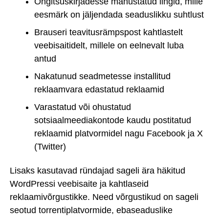
Õngitsuskirjadesse manustatud lingid, mille
eesmärk on jäljendada seaduslikku suhtlust
Brauseri teavitusrämpspost kahtlastelt
veebisaitidelt, millele on eelnevalt luba
antud
Nakatunud seadmetesse installitud
reklaamvara edastatud reklaamid
Varastatud või ohustatud
sotsiaalmeediakontode kaudu postitatud
reklaamid platvormidel nagu Facebook ja X
(Twitter)
Lisaks kasutavad ründajad sageli ära häkitud
WordPressi veebisaite ja kahtlaseid
reklaamivõrgustikke. Need võrgustikud on sageli
seotud torrentiplatvormide, ebaseaduslike