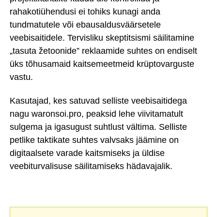
rahakotiühendusi ei tohiks kunagi anda
tundmatutele või ebausaldusväärsetele
veebisaitidele. Tervisliku skeptitsismi säilitamine
„tasuta žetoonide” reklaamide suhtes on endiselt
üks tõhusamaid kaitsemeetmeid krüptovarguste
vastu.
Kasutajad, kes satuvad selliste veebisaitidega
nagu waronsoi.pro, peaksid lehe viivitamatult
sulgema ja igasugust suhtlust vältima. Selliste
petlike taktikate suhtes valvsaks jäämine on
digitaalsete varade kaitsmiseks ja üldise
veebiturvalisuse säilitamiseks hädavajalik.