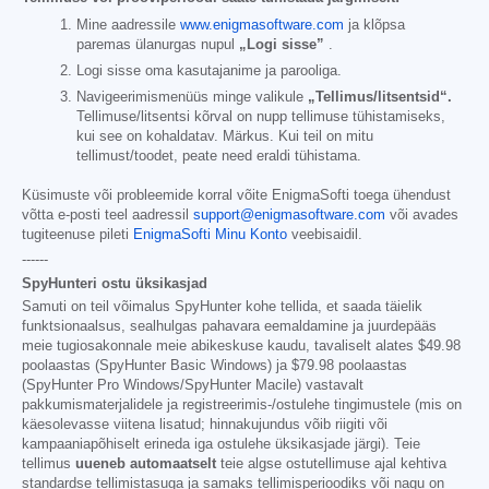
Mine aadressile
www.enigmasoftware.com
ja klõpsa
paremas ülanurgas nupul
„Logi sisse”
.
Logi sisse oma kasutajanime ja parooliga.
Navigeerimismenüüs minge valikule
„Tellimus/litsentsid“.
Tellimuse/litsentsi kõrval on nupp tellimuse tühistamiseks,
kui see on kohaldatav. Märkus. Kui teil on mitu
tellimust/toodet, peate need eraldi tühistama.
Küsimuste või probleemide korral võite EnigmaSofti toega ühendust
võtta e-posti teel aadressil
support@enigmasoftware.com
või avades
tugiteenuse pileti
EnigmaSofti Minu Konto
veebisaidil.
------
SpyHunteri ostu üksikasjad
Samuti on teil võimalus SpyHunter kohe tellida, et saada täielik
funktsionaalsus, sealhulgas pahavara eemaldamine ja juurdepääs
meie tugiosakonnale meie abikeskuse kaudu, tavaliselt alates
$49.98
poolaastas (SpyHunter Basic Windows) ja
$79.98
poolaastas
(SpyHunter Pro Windows/SpyHunter Macile) vastavalt
pakkumismaterjalidele ja registreerimis-/ostulehe tingimustele (mis on
käesolevasse viitena lisatud; hinnakujundus võib riigiti või
kampaaniapõhiselt erineda iga ostulehe üksikasjade järgi). Teie
tellimus
uueneb automaatselt
teie algse ostutellimuse ajal kehtiva
standardse tellimistasuga ja samaks tellimisperioodiks või nagu on