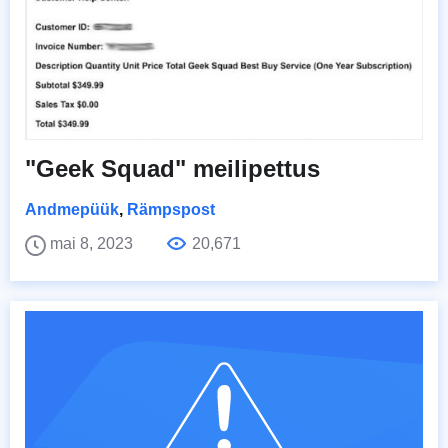
"Geek Squad" meilipettus
Andmepüük
,
Rämpspost
mai 8, 2023
20,671