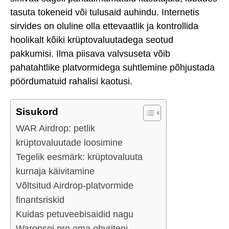
tasuta tokeneid või tulusaid auhindu. Internetis
sirvides on oluline olla ettevaatlik ja kontrollida
hoolikalt kõiki krüptovaluutadega seotud
pakkumisi. Ilma piisava valvsuseta võib
pahatahtlike platvormidega suhtlemine põhjustada
pöördumatuid rahalisi kaotusi.
Sisukord
WAR Airdrop: petlik
krüptovaluutade loosimine
Tegelik eesmärk: krüptovaluuta
kurnaja käivitamine
Võltsitud Airdrop-platvormide
finantsriskid
Kuidas petuveebisaidid nagu
Waronsoi.pro oma ohvriteni