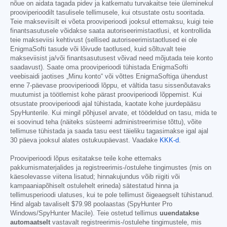
nõue on aidata tagada pidev ja katkematu turvakaitse teie üleminekul
prooviperioodilt tasulisele tellimusele, kui otsustate ostu sooritada.
Teie makseviisilt ei võeta prooviperioodi jooksul ettemaksu, kuigi teie
finantsasutusele võidakse saata autoriseerimistaotlusi, et kontrollida
teie makseviisi kehtivust (sellised autoriseerimistaotlused ei ole
EnigmaSofti tasude või lõivude taotlused, kuid sõltuvalt teie
makseviisist ja/või finantsasutusest võivad need mõjutada teie konto
saadavust). Saate oma prooviperioodi tühistada EnigmaSofti
veebisaidi jaotises „Minu konto“ või võttes EnigmaSoftiga ühendust
enne 7-päevase prooviperioodi lõppu, et vältida tasu sissenõutavaks
muutumist ja töötlemist kohe pärast prooviperioodi lõppemist. Kui
otsustate prooviperioodi ajal tühistada, kaotate kohe juurdepääsu
SpyHunterile. Kui mingil põhjusel arvate, et töödeldud on tasu, mida te
ei soovinud teha (näiteks süsteemi administreerimise tõttu), võite
tellimuse tühistada ja saada tasu eest täieliku tagasimakse igal ajal
30 päeva jooksul alates ostukuupäevast. Vaadake
KKK-d
.
Prooviperioodi lõpus esitatakse teile kohe ettemaks
pakkumismaterjalides ja registreerimis-/ostulehe tingimustes (mis on
käesolevasse viitena lisatud; hinnakujundus võib riigiti või
kampaaniapõhiselt ostulehelt erineda) sätestatud hinna ja
tellimusperioodi ulatuses, kui te pole tellimust õigeaegselt tühistanud.
Hind algab tavaliselt
$79.98
poolaastas (SpyHunter Pro
Windows/SpyHunter Macile). Teie ostetud tellimus
uuendatakse
automaatselt
vastavalt registreerimis-/ostulehe tingimustele, mis