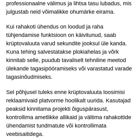
professionaalne välimus ja lihtsa tasu lubadus, mis
julgustab neid võimalikke ohumärke eirama.
Kui rahakoti ühendus on loodud ja raha
tühjendamise funktsioon on käivitunud, saab
krüptovaluuta varud sekundite jooksul üle kanda.
Kuna tehing salvestatakse plokiahelas ja võrk
kinnitab selle, puudub tavaliselt tehniline meetod
ülekande tagasipööramiseks või varastatud varade
tagasinõudmiseks.
Sel põhjusel tuleks enne krüptovaluuta loosimisi
reklaamivaid platvorme hoolikalt uurida. Kasutajad
peaksid kinnitama projekti õiguspärasust,
kontrollima ametlikke allikaid ja vältima rahakottide
ühendamist tundmatute või kontrollimata
veebisaitidega.