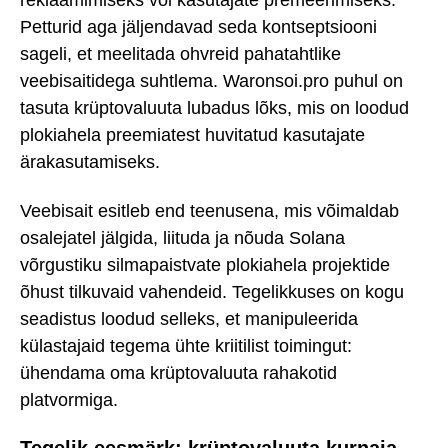
reklaamimiseks või kasutajate premeerimiseks.
Petturid aga jäljendavad seda kontseptsiooni
sageli, et meelitada ohvreid pahatahtlike
veebisaitidega suhtlema. Waronsoi.pro puhul on
tasuta krüptovaluuta lubadus lõks, mis on loodud
plokiahela preemiatest huvitatud kasutajate
ärakasutamiseks.
Veebisait esitleb end teenusena, mis võimaldab
osalejatel jälgida, liituda ja nõuda Solana
võrgustiku silmapaistvate plokiahela projektide
õhust tilkuvaid vahendeid. Tegelikkuses on kogu
seadistus loodud selleks, et manipuleerida
külastajaid tegema ühte kriitilist toimingut:
ühendama oma krüptovaluuta rahakotid
platvormiga.
Tegelik eesmärk: krüptovaluuta kurnaja