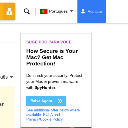
Buscar
Português
Acessar
SUGERIDO PARA VOCÊ
How Secure is Your
Mac? Get Mac
Protection!
Don't risk your security. Protect
guês
your Mac & prevent malware
with
SpyHunter
.
Baixe Agora
an
See additional offer below where
available.
EULA
and
Privacy/Cookie Policy
.