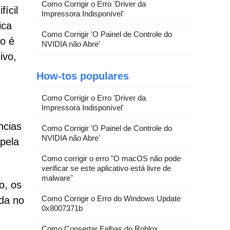
Como Corrigir o Erro 'Driver da
ícil
Impressora Indisponível'
ica
Como Corrigir 'O Painel de Controle do
ão é
NVIDIA não Abre'
ivo,
How-tos populares
Como Corrigir o Erro 'Driver da
Impressora Indisponível'
ncias
Como Corrigir 'O Painel de Controle do
NVIDIA não Abre'
 pela
Como corrigir o erro "O macOS não pode
verificar se este aplicativo está livre de
malware"
o, os
Como Corrigir o Erro do Windows Update
da no
0x8007371b
Como Consertar Falhas do Roblox