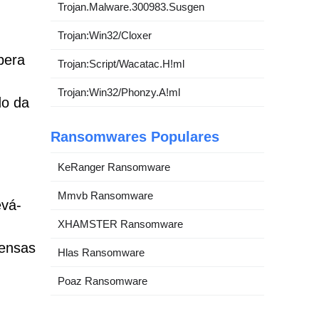
Trojan.Malware.300983.Susgen
Trojan:Win32/Cloxer
pera
Trojan:Script/Wacatac.H!ml
Trojan:Win32/Phonzy.A!ml
do da
Ransomwares Populares
KeRanger Ransomware
Mmvb Ransomware
evá-
XHAMSTER Ransomware
pensas
Hlas Ransomware
Poaz Ransomware