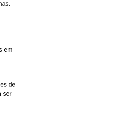
mas.
as em
tes de
m ser