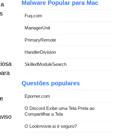
Malware Popular para Mac
 a
as
Fuq.com
ManagerUnit
PrimaryRemote
HandlerDivision
ciosa
SkilledModuleSearch
para
Questões populares
Eporner.com
te
O Discord Exibe uma Tela Preta ao
Compartilhar a Tela
aviso
O Lookmovie.io é seguro?