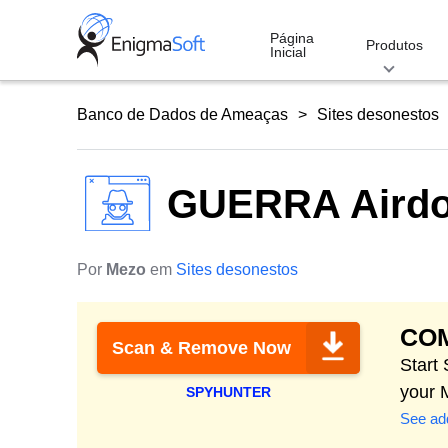
Skip
to
Página
Produtos
Inicial
content
Banco de Dados de Ameaças
Sites desonestos
GUERRA Airdo
Por
Mezo
em
Sites desonestos
CO
Scan & Remove Now
Start
your 
SPYHUNTER
See add