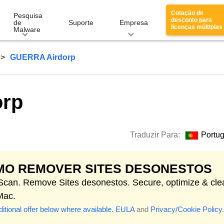
Cotação de
Pesquisa
desconto para
de
Suporte
Empresa
licenças múltiplas
Malware
GUERRA Airdorp
rp
Traduzir Para:
Portu
MO REMOVER SITES DESONESTOS
 Scan. Remove Sites desonestos. Secure, optimize & cle
Mac.
itional offer below where available.
EULA
and
Privacy/Cookie Policy
.