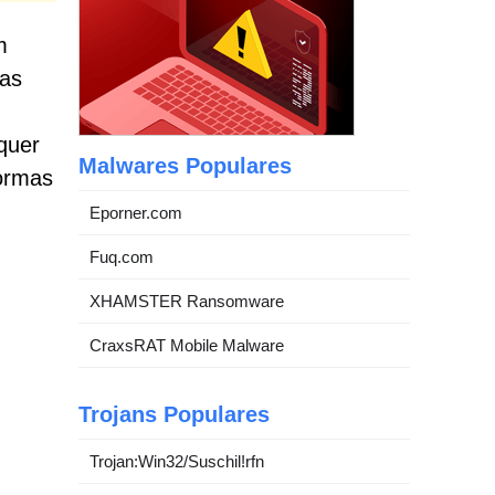
m
sas
quer
Malwares Populares
formas
Eporner.com
Fuq.com
XHAMSTER Ransomware
CraxsRAT Mobile Malware
Trojans Populares
Trojan:Win32/Suschil!rfn