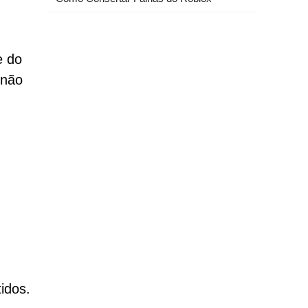
e do
 não
idos.