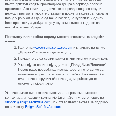
имате приступ својим производима до краја периода плаћене
претплате. Ако желите да добијете повраћај новца за текући
период претплате, морате отказати и поднети захтев за повраћај
новца у року од 30 дана од ваше последње куповине и одмах
ћете престати да добијате пуну функционалност када се ваш
повраћај новца обради.
Претплату или пробни период можете отказати на следећи
начин:
Идите на
www.enigmasoftware.com
и кликните на дугме
„Пријава“
у горњем десном углу.
Пријавите се са својим корисничким именом и лозинком.
У менију за навигацију идите на
„Поруџбина/Лиценце“.
Поред ваше поруџбине/лиценце, доступно је дугме за
отказивање претплате, ако је потребно. Напомена: Ако
имате више поруџбина/производа, мораћете да их
откажете појединачно.
Уколико имате било каквих питања или проблема, можете
контактирати подршку компаније EnigmaSoft путем е-поште на
support@enigmasoftware.com
или отварањем захтева за подршку
на веб-сајту
EnigmaSoft MyAccount
.
------