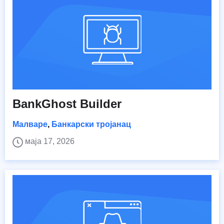
BankGhost Builder
Малваре
,
Банкарски тројанац
маја 17, 2026