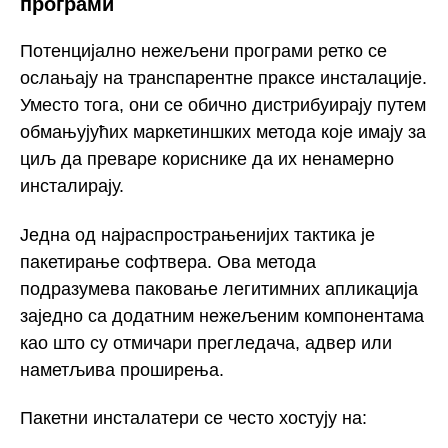
програми
Потенцијално нежељени програми ретко се
ослањају на транспарентне праксе инсталације.
Уместо тога, они се обично дистрибуирају путем
обмањујућих маркетиншких метода које имају за
циљ да преваре кориснике да их ненамерно
инсталирају.
Једна од најраспрострањенијих тактика је
пакетирање софтвера. Ова метода
подразумева паковање легитимних апликација
заједно са додатним нежељеним компонентама
као што су отмичари прегледача, адвер или
наметљива проширења.
Пакетни инсталатери се често хостују на: