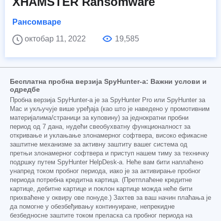
XHAMSTER Ransomware
Рансомваре
октобар 11, 2022
19,585
Бесплатна пробна верзија SpyHunter-а: Важни услови и
одредбе
Пробна верзија SpyHunter-а је за SpyHunter Pro или SpyHunter за
Mac и укључује више уређаја (као што је наведено у промотивним
материјалима/страници за куповину) за једнократни пробни
период од 7 дана, нудећи свеобухватну функционалност за
откривање и уклањање злонамерног софтвера, високо ефикасне
заштитне механизме за активну заштиту вашег система од
претњи злонамерног софтвера и приступ нашем тиму за техничку
подршку путем SpyHunter HelpDesk-а. Неће вам бити наплаћено
унапред током пробног периода, иако је за активирање пробног
периода потребна кредитна картица. (Претплаћене кредитне
картице, дебитне картице и поклон картице можда неће бити
прихваћене у оквиру ове понуде.) Захтев за ваш начин плаћања је
да помогне у обезбеђивању континуиране, непрекидне
безбедносне заштите током преласка са пробног периода на