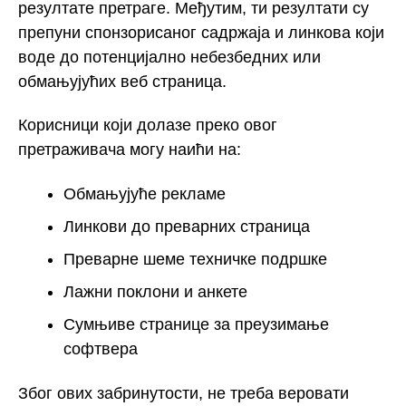
резултате претраге. Међутим, ти резултати су
препуни спонзорисаног садржаја и линкова који
воде до потенцијално небезбедних или
обмањујућих веб страница.
Корисници који долазе преко овог
претраживача могу наићи на:
Обмањујуће рекламе
Линкови до преварних страница
Преварне шеме техничке подршке
Лажни поклони и анкете
Сумњиве странице за преузимање
софтвера
Због ових забринутости, не треба веровати