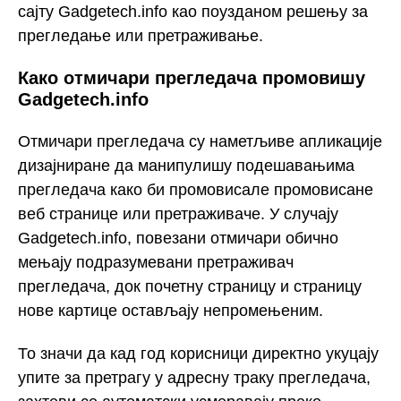
сајту Gadgetech.info као поузданом решењу за
прегледање или претраживање.
Како отмичари прегледача промовишу
Gadgetech.info
Отмичари прегледача су наметљиве апликације
дизајниране да манипулишу подешавањима
прегледача како би промовисале промовисане
веб странице или претраживаче. У случају
Gadgetech.info, повезани отмичари обично
мењају подразумевани претраживач
прегледача, док почетну страницу и страницу
нове картице остављају непромењеним.
То значи да кад год корисници директно укуцају
упите за претрагу у адресну траку прегледача,