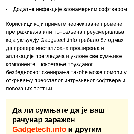
Додатне инфекције злонамерним софтвером
Корисници који примете неочекиване промене
претраживача или поновљена преусмеравања
која укључују Gadgetech.info требало би одмах
да провере инсталирана проширења и
апликације прегледача и уклоне све сумњиве
компоненте. Покретање поузданог
безбедносног скенирања такође може помоћи у
откривању преосталог интрузивног софтвера и
повезаних претњи.
Да ли сумњате да је ваш
рачунар заражен
Gadgetech.info
и другим