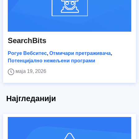
SearchBits
Рогуе Вебситес
,
Отмичари претраживача
,
Потенцијално нежељени програми
маја 19, 2026
Најгледанији