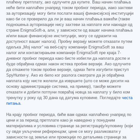
плаћену претплату, ако одлучите да купите. Ваш начин плаћања
неће бити наплаћен унапред током пробног периода, иако захтеви
за ауторизацију могу бити послати вашој финансијској институцији
како би се проверило да ли је ваш начин плаћања важећи (такве
подношења ауторизације нису захтеви за наплате или накнаде од
стране EnigmaSoft-а, али, у зависности од вашег начина плаћања
и/или ваше финансијске институције, могу се одразити на
доступност вашег налога). Пробну верзију можете отказати путем
одељка „Мој налог“ на веб-сајту компаније EnigmaSoft за ваш
налог или контактирањем компаније EnigmaSoft пре краја 7-
дневног пробног периода како бисте избегли да наплата доспе и
буде обрађена одмах након истека пробне верзије. Ако одлучите
да откажете током пробне верзије, одмах ћете изгубити приступ
SpyHunter-у. Ако из било ког разлога сматрате да је обрађена
наплата коју нисте желели да извршите (што се може десити на
основу администрације система, на пример), такође можете
отказати и добити потпуни повраћај новца за наплату у било ком
тренутку у року од 30 дана од датума куповине. Погледајте
честа
питања
.
На крају пробног периода, биће вам одмах наплаћено унапред по
цени и за период претплате како је наведено у понудним
материјалима и условима странице за регистрацију/куповину (који
су овде укључени референцом; цене се могу разликовати у
зависности од земље или промоције по детаљима странице за