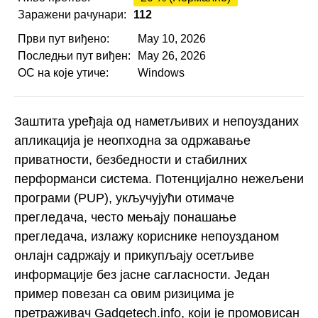
Заражени рачунари:
112
Први пут виђено:
May 10, 2026
Последњи пут виђен:
May 26, 2026
ОС на које утиче:
Windows
Заштита уређаја од наметљивих и непоузданих
апликација је неопходна за одржавање
приватности, безбедности и стабилних
перформанси система. Потенцијално нежељени
програми (PUP), укључујући отимаче
прегледача, често мењају понашање
прегледача, излажу кориснике непоузданом
онлајн садржају и прикупљају осетљиве
информације без јасне сагласности. Један
пример повезан са овим ризицима је
претраживач Gadgetech.info, који је промовисан