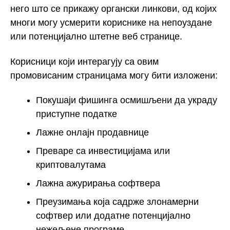
него што се прикажу органски линкови, од којих
многи могу усмерити кориснике на непоуздане
или потенцијално штетне веб странице.
Корисници који интерагују са овим
промовисаним страницама могу бити изложени:
Покушаји фишинга осмишљени да украду
приступне податке
Лажне онлајн продавнице
Преваре са инвестицијама или
криптовалутама
Лажна ажурирања софтвера
Преузимања која садрже злонамерни
софтвер или додатне потенцијално
нежељене програме