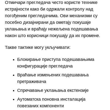
Отмичари прегледача често користе технике
истрајности како би одржали контролу над
погођеним прегледачима. Ови механизми су
посебно дизајнирани да ометају покушаје
уклањања и враћају нежељена подешавања
након што корисници покушају да их промене.
Такве тактике могу укључивати:
Блокирање приступа подешавањима
конфигурације прегледача
Враћање измењених подешавања
претраживача
Спречавање уклањања екстензије
Аутоматска поновна инсталација
повезаних компоненти