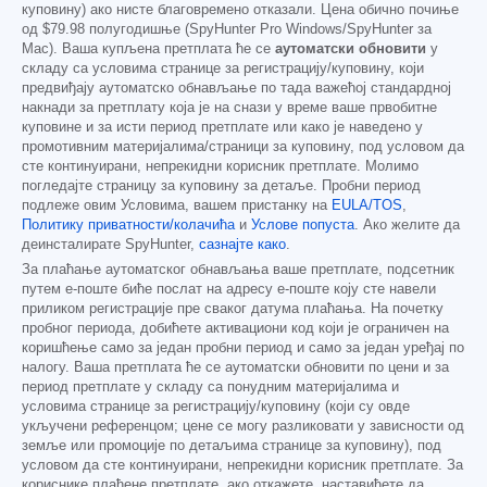
куповину) ако нисте благовремено отказали. Цена обично почиње
од
$79.98
полугодишње (SpyHunter Pro Windows/SpyHunter за
Mac). Ваша купљена претплата ће се
аутоматски обновити
у
складу са условима странице за регистрацију/куповину, који
предвиђају аутоматско обнављање по тада важећој стандардној
накнади за претплату која је на снази у време ваше првобитне
куповине и за исти период претплате или како је наведено у
промотивним материјалима/страници за куповину, под условом да
сте континуирани, непрекидни корисник претплате. Молимо
погледајте страницу за куповину за детаље. Пробни период
подлеже овим Условима, вашем пристанку на
EULA/TOS
,
Политику приватности/колачића
и
Услове попуста
. Ако желите да
деинсталирате SpyHunter,
сазнајте како
.
За плаћање аутоматског обнављања ваше претплате, подсетник
путем е-поште биће послат на адресу е-поште коју сте навели
приликом регистрације пре сваког датума плаћања. На почетку
пробног периода, добићете активациони код који је ограничен на
коришћење само за један пробни период и само за један уређај по
налогу. Ваша претплата ће се аутоматски обновити по цени и за
период претплате у складу са понудним материјалима и
условима странице за регистрацију/куповину (који су овде
укључени референцом; цене се могу разликовати у зависности од
земље или промоције по детаљима странице за куповину), под
условом да сте континуирани, непрекидни корисник претплате. За
кориснике плаћене претплате, ако откажете, наставићете да