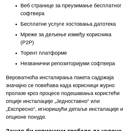
Веб странице за преузимање бесплатног
софтвера
Бесплатне услуге хостовања датотека
Мреже за дељење између корисника
(P2P)
Торент платформе
Незванични репозиторијуми софтвера
Вероватноћа инсталирања пакета садржаја
значајно се повећава када корисници журно
пролазе кроз процесе подешавања користећи
опције инсталације „Једноставно“ или
„Експресно“, игноришући детаље инсталације и
опционе понуде.