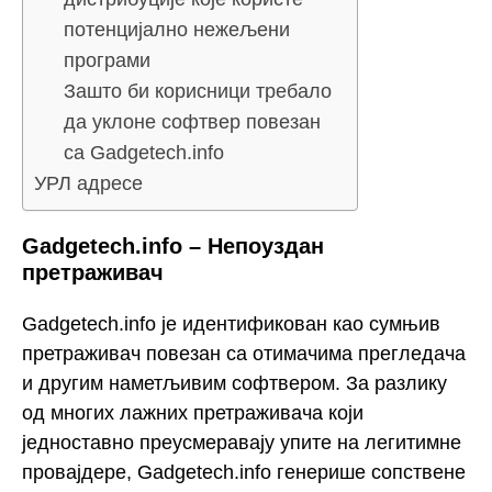
потенцијално нежељени
програми
Зашто би корисници требало
да уклоне софтвер повезан
са Gadgetech.info
УРЛ адресе
Gadgetech.info – Непоуздан
претраживач
Gadgetech.info је идентификован као сумњив
претраживач повезан са отимачима прегледача
и другим наметљивим софтвером. За разлику
од многих лажних претраживача који
једноставно преусмеравају упите на легитимне
провајдере, Gadgetech.info генерише сопствене