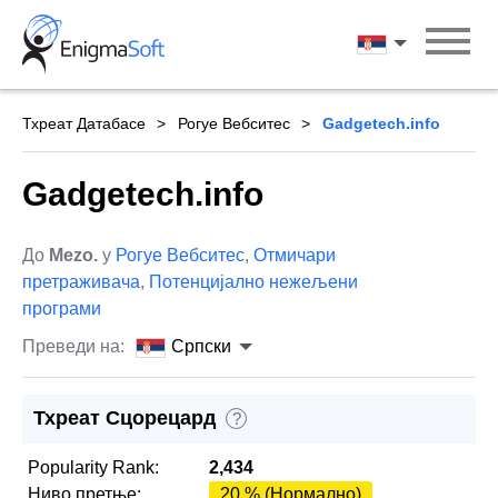
Skip
to
Српски
content
Тхреат Датабасе
Рогуе Вебситес
Gadgetech.info
Gadgetech.info
До
Mezo.
у
Рогуе Вебситес
,
Отмичари
претраживача
,
Потенцијално нежељени
програми
Преведи на:
Српски
Тхреат Сцорецард
?
Popularity Rank:
2,434
Ниво претње:
20 % (Нормално)