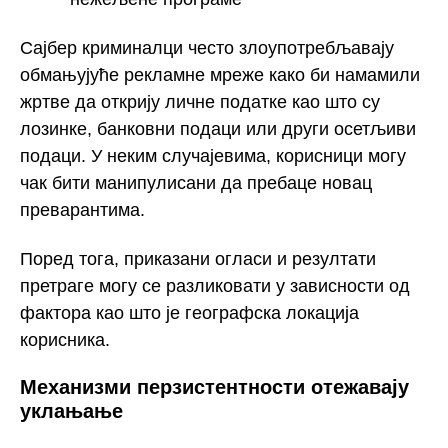
Сајбер криминалци често злоупотребљавају
обмањујуће рекламне мреже како би намамили
жртве да открију личне податке као што су
лозинке, банковни подаци или други осетљиви
подаци. У неким случајевима, корисници могу
чак бити манипулисани да пребаце новац
преварантима.
Поред тога, приказани огласи и резултати
претраге могу се разликовати у зависности од
фактора као што је географска локација
корисника.
Механизми перзистентности отежавају
уклањање