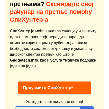
претњама?
Скенирајте свој
рачунар на претње помоћу
СпиХунтер-а
СпиХунтер је моћан алат за санацију и заштиту
од злонамерног софтвера дизајниран да
помогне корисницима у дубинској анализи
безбедности система, откривању и уклањању
широког спектра претњи као што је
Gadgetech.info
, као и услуга техничке подршке
један на један.
Преузмите СпиХунтер*
Уштедите свој пословни новац!