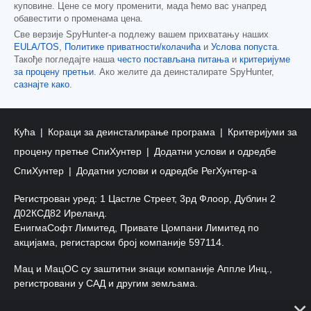
куповине. Цене се могу променити, мада ћемо вас унапред
обавестити о променама цена.
Све верзије SpyHunter-а подлежу вашем прихватању наших
EULA/TOS
,
Политике приватности/колачића
и
Услова попуста
.
Такође погледајте наша
често постављана питања
и
критеријуме
за процену претњи
. Ако желите да деинсталирате SpyHunter,
сазнајте како
.
Кућа
Кораци за деинсталирање програма
Критеријуми за
процену претње СпиХунтер
Додатни услови и одредбе
СпиХунтер
Додатни услови и одредбе РегХунтер-а
Регистрован уред: 1 Цастле Стреет, 3рд Флоор, Дублин 2
Д02КСД82 Иреланд.
ЕнигмаСофт Лимитед, Привате Цомпани Лимитед по
акцијама, регистарски број компаније 597114.
Мац и МацОС су заштитни знаци компаније Аппле Инц.,
регистровани у САД и другим земљама.
Ауторско право 2016-
2026
. ЕнигмаСофт Лтд. Сва права