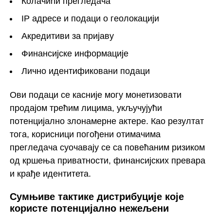
Колачићи прегледача
IP адресе и подаци о геолокацији
Акредитиви за пријаву
Финансијске информације
Лично идентификовани подаци
Ови подаци се касније могу монетизовати
продајом трећим лицима, укључујући
потенцијално злонамерне актере. Као резултат
тога, корисници погођени отимачима
прегледача суочавају се са повећаним ризиком
од кршења приватности, финансијских превара
и крађе идентитета.
Сумњиве тактике дистрибуције које
користе потенцијално нежељени