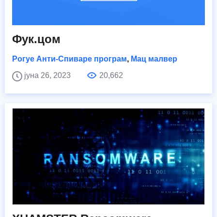
Фук.цом
Рогуе Анти-Спиваре програм
,
Мац малвер
јуна 26, 2023
20,662