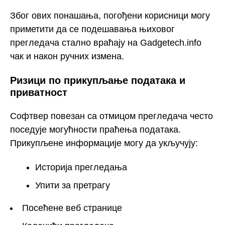
Због ових понашања, погођени корисници могу
приметити да се подешавања њиховог
прегледача стално враћају на Gadgetech.info
чак и након ручних измена.
Ризици по прикупљање података и
приватност
Софтвер повезан са отмицом прегледача често
поседује могућности праћења података.
Прикупљене информације могу да укључују:
Историја прегледања
Упити за претрагу
Посећене веб странице