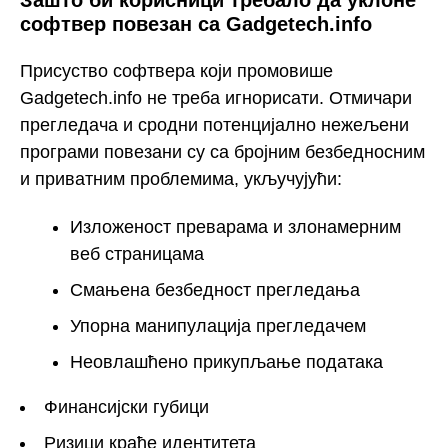
Зашто би корисници требало да уклоне
софтвер повезан са Gadgetech.info
Присуство софтвера који промовише
Gadgetech.info не треба игнорисати. Отмичари
прегледача и сродни потенцијално нежељени
програми повезани су са бројним безбедносним
и приватним проблемима, укључујући:
Изложеност преварама и злонамерним
веб страницама
Смањена безбедност прегледања
Упорна манипулација прегледачем
Неовлашћено прикупљање података
Финансијски губици
Ризици крађе идентитета