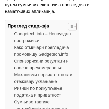
путем сумњивих екстензија прегледача и
наметљивих апликација.
Преглед садржаја
Gadgetech.info – Непоуздан
претраживач
Како отмичари прегледача
промовишу Gadgetech.info
Спонзорисани резултати и
опасна преусмеравања
Механизми перзистентности
отежавају уклањање
Ризици по прикупљање
података и приватност
Сумњиве тактике
дистрибуције које користе