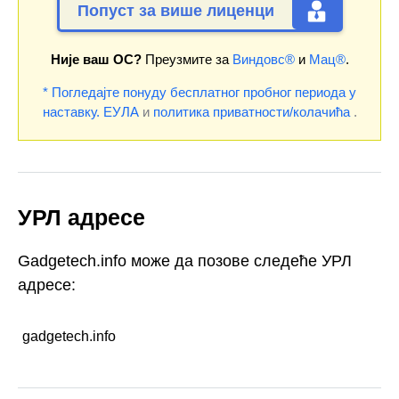
Попуст за више лиценци
Није ваш ОС?
Преузмите за
Виндовс®
и
Мац®
.
* Погледајте понуду бесплатног пробног периода у
наставку.
ЕУЛА
и
политика приватности/колачића
.
УРЛ адресе
Gadgetech.info може да позове следеће УРЛ
адресе:
gadgetech.info