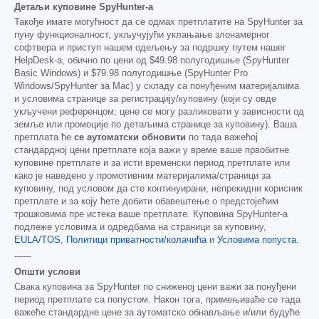
Детаљи куповине SpyHunter-а
Такође имате могућност да се одмах претплатите на SpyHunter за
пуну функционалност, укључујући уклањање злонамерног
софтвера и приступ нашем одељењу за подршку путем нашег
HelpDesk-а, обично по цени од
$49.98
полугодишње (SpyHunter
Basic Windows) и
$79.98
полугодишње (SpyHunter Pro
Windows/SpyHunter за Mac) у складу са понуђеним материјалима
и условима странице за регистрацију/куповину (који су овде
укључени референцом; цене се могу разликовати у зависности од
земље или промоције по детаљима странице за куповину). Ваша
претплата ће
се аутоматски обновити
по тада важећој
стандардној цени претплате која важи у време ваше првобитне
куповине претплате и за исти временски период претплате или
како је наведено у промотивним материјалима/страници за
куповину, под условом да сте континуирани, непрекидни корисник
претплате и за коју ћете добити обавештење о предстојећим
трошковима пре истека ваше претплате. Куповина SpyHunter-а
подлеже условима и одредбама на страници за куповину,
EULA/TOS
,
Политици приватности/колачића
и
Условима попуста
.
------
Општи услови
Свака куповина за SpyHunter по сниженој цени важи за понуђени
период претплате са попустом. Након тога, примењиваће се тада
важеће стандардне цене за аутоматско обнављање и/или будуће