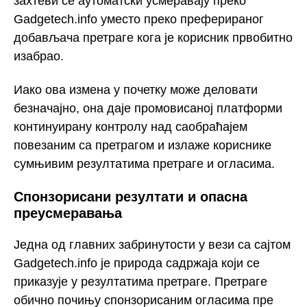
захтеви се аутоматски усмеравају преко
Gadgetech.info уместо преко преферираног
добављача претраге кога је корисник првобитно
изабрао.
Иако ова измена у почетку може деловати
безначајно, она даје промовисаној платформи
континуирану контролу над саобраћајем
повезаним са претрагом и излаже кориснике
сумњивим резултатима претраге и огласима.
Спонзорисани резултати и опасна
преусмеравања
Једна од главних забринутости у вези са сајтом
Gadgetech.info је природа садржаја који се
приказује у резултатима претраге. Претраге
обично почињу спонзорисаним огласима пре