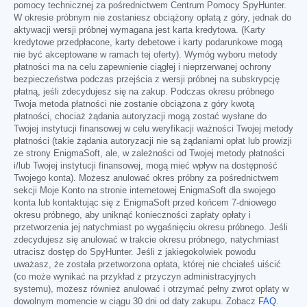
pomocy technicznej za pośrednictwem Centrum Pomocy SpyHunter.
W okresie próbnym nie zostaniesz obciążony opłatą z góry, jednak do
aktywacji wersji próbnej wymagana jest karta kredytowa. (Karty
kredytowe przedpłacone, karty debetowe i karty podarunkowe mogą
nie być akceptowane w ramach tej oferty). Wymóg wyboru metody
płatności ma na celu zapewnienie ciągłej i nieprzerwanej ochrony
bezpieczeństwa podczas przejścia z wersji próbnej na subskrypcję
płatną, jeśli zdecydujesz się na zakup. Podczas okresu próbnego
Twoja metoda płatności nie zostanie obciążona z góry kwotą
płatności, chociaż żądania autoryzacji mogą zostać wysłane do
Twojej instytucji finansowej w celu weryfikacji ważności Twojej metody
płatności (takie żądania autoryzacji nie są żądaniami opłat lub prowizji
ze strony EnigmaSoft, ale, w zależności od Twojej metody płatności
i/lub Twojej instytucji finansowej, mogą mieć wpływ na dostępność
Twojego konta). Możesz anulować okres próbny za pośrednictwem
sekcji Moje Konto na stronie internetowej EnigmaSoft dla swojego
konta lub kontaktując się z EnigmaSoft przed końcem 7-dniowego
okresu próbnego, aby uniknąć konieczności zapłaty opłaty i
przetworzenia jej natychmiast po wygaśnięciu okresu próbnego. Jeśli
zdecydujesz się anulować w trakcie okresu próbnego, natychmiast
utracisz dostęp do SpyHunter. Jeśli z jakiegokolwiek powodu
uważasz, że została przetworzona opłata, której nie chciałeś uiścić
(co może wynikać na przykład z przyczyn administracyjnych
systemu), możesz również anulować i otrzymać pełny zwrot opłaty w
dowolnym momencie w ciągu 30 dni od daty zakupu. Zobacz
FAQ
.