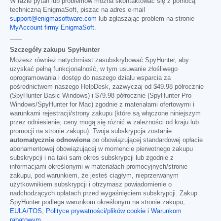
W razie pytań lub problemów można skontaktować się z pomocą
techniczną EnigmaSoft, pisząc na adres e-mail
support@enigmasoftware.com
lub zgłaszając problem na stronie
MyAccount firmy EnigmaSoft
.
------
Szczegóły zakupu SpyHunter
Możesz również natychmiast zasubskrybować SpyHunter, aby
uzyskać pełną funkcjonalność, w tym usuwanie złośliwego
oprogramowania i dostęp do naszego działu wsparcia za
pośrednictwem naszego HelpDesk, zazwyczaj od
$49.98
półrocznie
(SpyHunter Basic Windows) i
$79.98
półrocznie (SpyHunter Pro
Windows/SpyHunter for Mac) zgodnie z materiałami ofertowymi i
warunkami rejestracji/strony zakupu (które są włączone niniejszym
przez odniesienie; ceny mogą się różnić w zależności od kraju lub
promocji na stronie zakupu). Twoja subskrypcja zostanie
automatycznie odnowiona
po obowiązującej standardowej opłacie
abonamentowej obowiązującej w momencie pierwotnego zakupu
subskrypcji i na taki sam okres subskrypcji lub zgodnie z
informacjami określonymi w materiałach promocyjnych/stronie
zakupu, pod warunkiem, że jesteś ciągłym, nieprzerwanym
użytkownikiem subskrypcji i otrzymasz powiadomienie o
nadchodzących opłatach przed wygaśnięciem subskrypcji. Zakup
SpyHunter podlega warunkom określonym na stronie zakupu,
EULA/TOS
,
Polityce prywatności/plików cookie
i
Warunkom
rabatowym
.