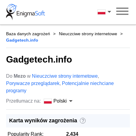
Skip
to
Polski
content
Baza danych zagrożeń
Nieuczciwe strony internetowe
Gadgetech.info
Gadgetech.info
Do
Mezo
w
Nieuczciwe strony internetowe
,
Porywacze przeglądarek
,
Potencjalnie niechciane
programy
Przetłumacz na:
Polski
Karta wyników zagrożenia
?
Popularity Rank:
2,434