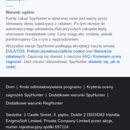
------
Warunki ogólne
Każdy zakup SpyHunter w obniżonej cenie jest ważny przez
oferowany okres subskrypcji z rabatem. Po tym okresie do
automatycznego odnowienia i/lub przyszłych zakupów będą
stosowane standardowe ceny. Ceny mogą ulec zmianie, jednak
poinformujemy Cię o tym z wyprzedzeniem.
Wszystkie wersje SpyHunter podlegają akceptacji naszej umowy
EULA/TOS
,
Polityki prywatności/plików cookie
oraz
Warunków
rabatowych
. Zapoznaj się również z naszymi
FAQ
i
Kryteriami oceny
zagrożeń
. Jeśli chcesz odinstalować SpyHunter,
dowiedz się, jak to
zrobić
.
Dom
Kroki odinstalowywania programu
Kryteria oceny
zagrożeń SpyHunter
Dodatkowe warunki SpyHunter
Dodatkowe warunki RegHunter
Siedziba: 1 Castle Street, 3. piętro, Dublin 2 D02XD82 Irlandia.
EnigmaSoft Limited, Private Company Limited przez akcje,
numer rejestracyjny spółki 597114.