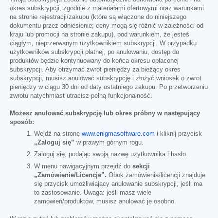
okres subskrypcji, zgodnie z materiałami ofertowymi oraz warunkami
na stronie rejestracji/zakupu (które są włączone do niniejszego
dokumentu przez odniesienie; ceny mogą się różnić w zależności od
kraju lub promocji na stronie zakupu), pod warunkiem, że jesteś
ciągłym, nieprzerwanym użytkownikiem subskrypcji. W przypadku
użytkowników subskrypcji płatnej, po anulowaniu, dostęp do
produktów będzie kontynuowany do końca okresu opłaconej
subskrypcji. Aby otrzymać zwrot pieniędzy za bieżący okres
subskrypcji, musisz anulować subskrypcję i złożyć wniosek o zwrot
pieniędzy w ciągu 30 dni od daty ostatniego zakupu. Po przetworzeniu
zwrotu natychmiast utracisz pełną funkcjonalność.
Możesz anulować subskrypcję lub okres próbny w następujący
sposób:
Wejdź na stronę
www.enigmasoftware.com
i kliknij przycisk
„Zaloguj się”
w prawym górnym rogu.
Zaloguj się, podając swoją nazwę użytkownika i hasło.
W menu nawigacyjnym przejdź do
sekcji
„Zamówienie/Licencje”.
Obok zamówienia/licencji znajduje
się przycisk umożliwiający anulowanie subskrypcji, jeśli ma
to zastosowanie. Uwaga: jeśli masz wiele
zamówień/produktów, musisz anulować je osobno.