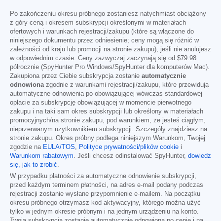
Po zakończeniu okresu próbnego zostaniesz natychmiast obciążony
z góry ceną i okresem subskrypcji określonymi w materiałach
ofertowych i warunkach rejestracji/zakupu (które są włączone do
niniejszego dokumentu przez odniesienie; ceny mogą się różnić w
zależności od kraju lub promocji na stronie zakupu), jeśli nie anulujesz
w odpowiednim czasie. Ceny zazwyczaj zaczynają się od
$79.98
półrocznie (SpyHunter Pro Windows/SpyHunter dla komputerów Mac).
Zakupiona przez Ciebie subskrypcja zostanie
automatycznie
odnowiona
zgodnie z warunkami rejestracji/zakupu, które przewidują
automatyczne odnowienia po obowiązującej wówczas standardowej
opłacie za subskrypcję obowiązującej w momencie pierwotnego
zakupu i na taki sam okres subskrypcji lub określony w materiałach
promocyjnych/na stronie zakupu, pod warunkiem, że jesteś ciągłym,
nieprzerwanym użytkownikiem subskrypcji. Szczegóły znajdziesz na
stronie zakupu. Okres próbny podlega niniejszym Warunkom, Twojej
zgodzie na
EULA/TOS
,
Polityce prywatności/plików cookie
i
Warunkom rabatowym
. Jeśli chcesz odinstalować SpyHunter,
dowiedz
się, jak to zrobić
.
W przypadku płatności za automatyczne odnowienie subskrypcji,
przed każdym terminem płatności, na adres e-mail podany podczas
rejestracji zostanie wysłane przypomnienie e-mailem. Na początku
okresu próbnego otrzymasz kod aktywacyjny, którego można użyć
tylko w jednym okresie próbnym i na jednym urządzeniu na konto.
Twoja subskrypcja zostanie automatycznie odnowiona po cenie i na