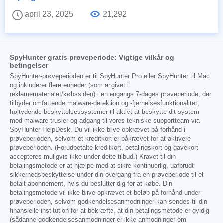
april 23, 2025
21,292
SpyHunter gratis prøveperiode: Vigtige vilkår og
betingelser
SpyHunter-prøveperioden er til SpyHunter Pro eller SpyHunter til Mac
og inkluderer flere enheder (som angivet i
reklamematerialet/købssiden) i en engangs 7-dages prøveperiode, der
tilbyder omfattende malware-detektion og -fjernelsesfunktionalitet,
højtydende beskyttelsessystemer til aktivt at beskytte dit system
mod malware-trusler og adgang til vores tekniske supportteam via
SpyHunter HelpDesk. Du vil ikke blive opkrævet på forhånd i
prøveperioden, selvom et kreditkort er påkrævet for at aktivere
prøveperioden. (Forudbetalte kreditkort, betalingskort og gavekort
accepteres muligvis ikke under dette tilbud.) Kravet til din
betalingsmetode er at hjælpe med at sikre kontinuerlig, uafbrudt
sikkerhedsbeskyttelse under din overgang fra en prøveperiode til et
betalt abonnement, hvis du beslutter dig for at købe. Din
betalingsmetode vil ikke blive opkrævet et beløb på forhånd under
prøveperioden, selvom godkendelsesanmodninger kan sendes til din
finansielle institution for at bekræfte, at din betalingsmetode er gyldig
(sådanne godkendelsesanmodninger er ikke anmodninger om