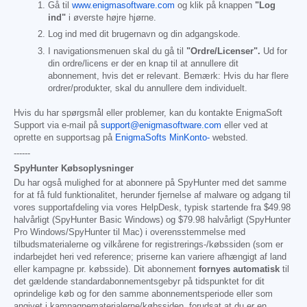
Gå til
www.enigmasoftware.com
og klik på knappen
"Log
ind"
i øverste højre hjørne.
Log ind med dit brugernavn og din adgangskode.
I navigationsmenuen skal du gå til
"Ordre/Licenser".
Ud for
din ordre/licens er der en knap til at annullere dit
abonnement, hvis det er relevant. Bemærk: Hvis du har flere
ordrer/produkter, skal du annullere dem individuelt.
Hvis du har spørgsmål eller problemer, kan du kontakte EnigmaSoft
Support via e-mail på
support@enigmasoftware.com
eller ved at
oprette en supportsag på
EnigmaSofts MinKonto-
websted.
------
SpyHunter Købsoplysninger
Du har også mulighed for at abonnere på SpyHunter med det samme
for at få fuld funktionalitet, herunder fjernelse af malware og adgang til
vores supportafdeling via vores HelpDesk, typisk startende fra
$49.98
halvårligt (SpyHunter Basic Windows) og
$79.98
halvårligt (SpyHunter
Pro Windows/SpyHunter til Mac) i overensstemmelse med
tilbudsmaterialerne og vilkårene for registrerings-/købssiden (som er
indarbejdet heri ved reference; priserne kan variere afhængigt af land
eller kampagne pr. købsside). Dit abonnement
fornyes automatisk
til
det gældende standardabonnementsgebyr på tidspunktet for dit
oprindelige køb og for den samme abonnementsperiode eller som
angivet i kampagnematerialerne/købssiden, forudsat at du er en