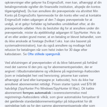
opkrævninger eller gebyrer fra EnigmaSoft, men kan, afhængigt af din
betalingsmetode og/eller din finansielle institution, afspejle din kontos
tilgængelighed). Du kan annullere din prøveperiode via afsnittet Min
Konto på EnigmaSofts hjemmeside for din konto eller ved at kontakte
EnigmaSoft inden udgangen af den 7-dages prøveperiode for at
undgå, at et gebyr forfalder og behandles umiddelbart efter, at din
prøveperiode udløber. Hvis du beslutter dig for at annullere under din
prøveperiode, mister du øjeblikkeligt adgangen til SpyHunter. Hvis du
af en eller anden grund mener, at en betaling er blevet behandlet, som
du ikke ønskede at foretage (hvilket f.eks. kan ske baseret på
systemadministration), kan du også annullere og modtage fuld
refusion for betalingen når som helst inden for 30 dage efter
købsdatoen. Se
Ofte stillede spørgsmål
.
Ved afslutningen af prøveperioden vil du blive faktureret på forhånd
med det samme til den pris og for abonnementsperioden, der er
angivet i tilbudsmaterialerne og vilkårene på registrerings-/købssiden
(som er indarbejdet heri ved henvisning; priserne kan variere
afhængigt af land eller kampagne pr. købsside), hvis du ikke har
annulleret abonnementet rettidigt. Prisen starter typisk ved
$79.98
halvårligt (SpyHunter Pro Windows/SpyHunter til Mac). Dit købte
abonnement
fornyes automatisk
i overensstemmelse med
registrerings-/købssidens vilkår, som giver automatiske fornyelser til
det gældende standardabonnementsgebyr på tidspunktet for dit
oprindelige køb og for den samme abonnementsperiode eller som