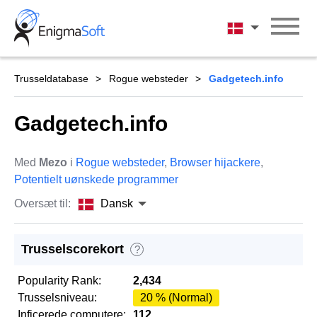
Skip
to
Dansk
content
Trusseldatabase
Rogue websteder
Gadgetech.info
Gadgetech.info
Med
Mezo
i
Rogue websteder
,
Browser hijackere
,
Potentielt uønskede programmer
Oversæt til:
Dansk
Trusselscorekort
?
Popularity Rank:
2,434
Trusselsniveau:
20 % (Normal)
Inficerede computere:
112