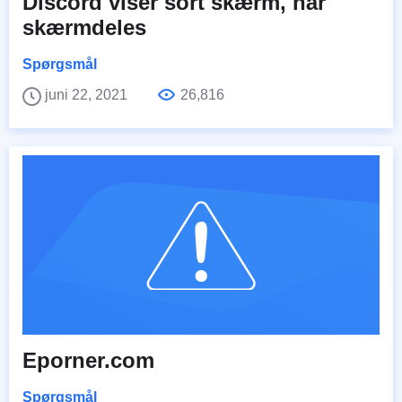
Discord viser sort skærm, når
skærmdeles
Spørgsmål
juni 22, 2021
26,816
Eporner.com
Spørgsmål