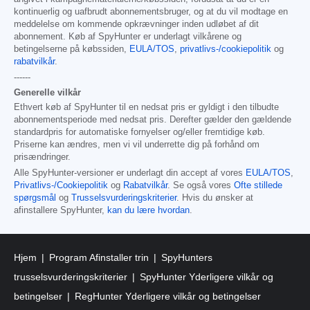
kontinuerlig og uafbrudt abonnementsbruger, og at du vil modtage en
meddelelse om kommende opkrævninger inden udløbet af dit
abonnement. Køb af SpyHunter er underlagt vilkårene og
betingelserne på købssiden,
EULA/TOS
,
privatlivs-/cookiepolitik
og
rabatvilkår
.
------
Generelle vilkår
Ethvert køb af SpyHunter til en nedsat pris er gyldigt i den tilbudte
abonnementsperiode med nedsat pris. Derefter gælder den gældende
standardpris for automatiske fornyelser og/eller fremtidige køb.
Priserne kan ændres, men vi vil underrette dig på forhånd om
prisændringer.
Alle SpyHunter-versioner er underlagt din accept af vores
EULA/TOS
,
Privatlivs-/Cookiepolitik
og
Rabatvilkår
. Se også vores
Ofte stillede
spørgsmål
og
Trusselsvurderingskriterier
. Hvis du ønsker at
afinstallere SpyHunter,
kan du lære hvordan
.
Hjem
Program Afinstaller trin
SpyHunters
trusselsvurderingskriterier
SpyHunter Yderligere vilkår og
betingelser
RegHunter Yderligere vilkår og betingelser