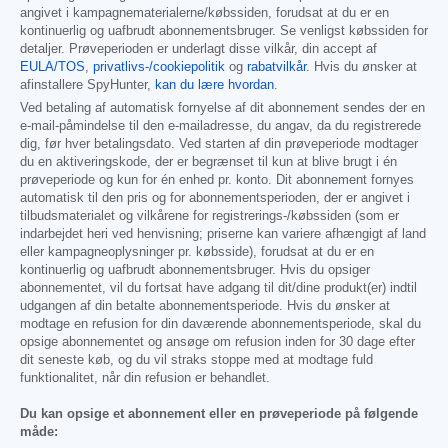
angivet i kampagnematerialerne/købssiden, forudsat at du er en
kontinuerlig og uafbrudt abonnementsbruger. Se venligst købssiden for
detaljer. Prøveperioden er underlagt disse vilkår, din accept af
EULA/TOS
,
privatlivs-/cookiepolitik
og
rabatvilkår
. Hvis du ønsker at
afinstallere SpyHunter,
kan du lære hvordan
.
Ved betaling af automatisk fornyelse af dit abonnement sendes der en
e-mail-påmindelse til den e-mailadresse, du angav, da du registrerede
dig, før hver betalingsdato. Ved starten af din prøveperiode modtager
du en aktiveringskode, der er begrænset til kun at blive brugt i én
prøveperiode og kun for én enhed pr. konto. Dit abonnement fornyes
automatisk til den pris og for abonnementsperioden, der er angivet i
tilbudsmaterialet og vilkårene for registrerings-/købssiden (som er
indarbejdet heri ved henvisning; priserne kan variere afhængigt af land
eller kampagneoplysninger pr. købsside), forudsat at du er en
kontinuerlig og uafbrudt abonnementsbruger. Hvis du opsiger
abonnementet, vil du fortsat have adgang til dit/dine produkt(er) indtil
udgangen af din betalte abonnementsperiode. Hvis du ønsker at
modtage en refusion for din daværende abonnementsperiode, skal du
opsige abonnementet og ansøge om refusion inden for 30 dage efter
dit seneste køb, og du vil straks stoppe med at modtage fuld
funktionalitet, når din refusion er behandlet.
Du kan opsige et abonnement eller en prøveperiode på følgende
måde: