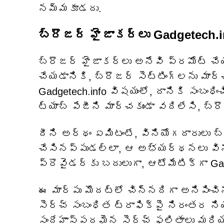
నమ్మకూడదు.
బ్రౌజర్ హైజాకర్లు Gadgetech.i
బ్రౌజర్ హైజాకర్లు అనేవి ప్రమోట్ చేయ
చేయడానికి, బ్రౌజర్ సెట్టింగ్‌లను మా
Gadgetech.info విషయంలో, దానికి సంబంధి
ట్యాబ్ పేజీని మార్చకుండా వదిలేసి, బ్ర
దీని అర్థం ఏమిటంటే, వినియోగదారులు బ్
చేసినప్పుడల్లా, ఆ అభ్యర్థనలు విని
ప్రొవైడర్‌కు బదులుగా, ఆటోమేటిక్‌గా G
ఈ మార్పు మొదట్లో చిన్నదిగా అనిపించ
సెర్చ్ సంబంధిత ట్రాఫిక్‌పై నిరంతర న
సందేహాస్పదమైన సెర్చ్ ఫలితాలు మరియ