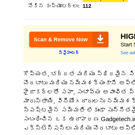
సోకిన కంప్యూటర్లు:
112
HI
Scan & Remove Now
Start
See add
స్పైహంటర్
గోప్యత, భద్రత మరియు స్థిరమైన సిస
చొరబాటు మరియు నమ్మశక్యంకాని అప్లి
హైజాకర్లతో సహా, సంభావ్య అవాంఛిత ప
మారుస్తాయి, వినియోగదారులను నమ్మశక్యం
స్పష్టమైన సమ్మతి లేకుండా సున్నితమ
సంబంధించిన ఒక ఉదాహరణ Gadgetech.inf
ఎక్స్‌టెన్షన్‌లు మరియు చొరబాటు అప్ల