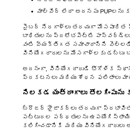
మాల్వేర్ లేదా అదనపు PUPలను కల
సైబర్ నేరగాళ్లు తరచుగా మోసపూరిత ప
బాధితులను ప్రలోభపెట్టి పాస్‌వర్డ్‌లు
వంటి వ్యక్తిగత సమాచారాన్ని వెల్లడించ
వినియోగదారులను మోసగాళ్లకు డబ్బు బద
అదనంగా, వినియోగదారుడి భౌగోళిక స్థా
ప్రకటనలు మరియు శోధన ఫలితాలు మా
నిలకడ యంత్రాంగాలు తొలగింపును
బ్రౌజర్ హైజాకర్లు తరచుగా ప్రభావిత
పట్టుదల పద్ధతులను ఉపయోగిస్తాయి. ఈ
కలిగించడానికి మరియు వినియోగదారులు అ