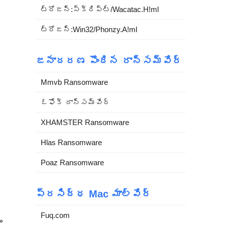
ట్రోజన్:స్క్రిప్ట్/Wacatac.H!ml
ట్రోజన్:Win32/Phonzy.A!ml
జనాదరణ పొందిన రాన్సమ్‌వేర్
Mmvb Ransomware
ఓఫోక్ రాన్సమ్‌వేర్
XHAMSTER Ransomware
Hlas Ransomware
Poaz Ransomware
ప్రసిద్ధ Mac మాల్వేర్
Fuq.com
ం