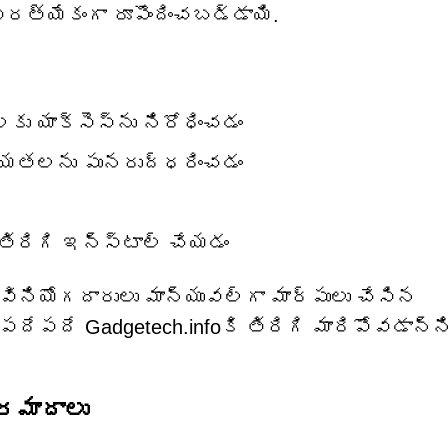
రత్యేకంగా రూపొందించబడ్డాయి.
కు యాక్సెస్‌ను నిరోధించడం
న్యతలను పునరుద్ధరించడం
ిరిగి ఇన్‌స్టాల్ చేయడం
ియోగదారులు మాన్యువల్‌గా మార్పులు చేసిన
ు పదేపదే Gadgetech.infoకి తిరిగి మారిపోవడాన్న
రమాదాలు