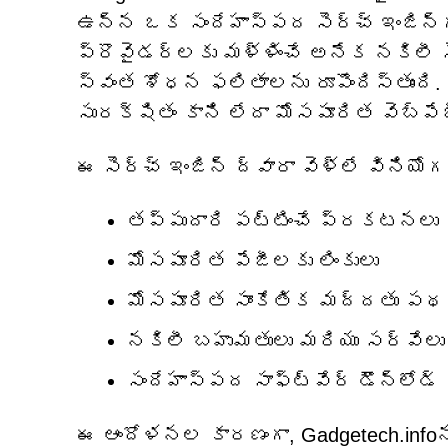
ఉన్న ఒక సందేహాస్పద సెర్చ్ ఇంజిన్
ప్రొవైడర్లకు మళ్ళించే అనేక నకిలీ సెర
స్వంత శోధన ఫలితాలను రూపొందిస్తుంది.
సురక్షితం కాని లేదా మోసపూరిత వెబ్‌పేజీ
ఈ సెర్చ్ ఇంజిన్ ద్వారా వెళ్లే వినియోగ
తప్పుదారి పట్టించే ప్రకటనలు
మోసపూరిత పేజీలకు లింకులు
మోసపూరిత సాంకేతిక మద్దతు పథ
నకిలీ బహుమతులు మరియు సర్వేలు
సందేహాస్పద సాఫ్ట్‌వేర్ డౌన్‌లోడ్ 
ఈ ఆందోళనల కారణంగా, Gadgetech.infoన