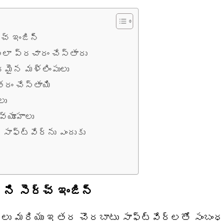
చ్ ఇంజిన్
ఎలా ప్రచారం చేస్తారు
మైన మళ్లింపులు
రం చేస్తాయి
లు
వ్యూహాలు
ాఫ్ట్‌వేర్‌ను ఎందుకు
ి సెర్చ్ ఇంజిన్
్లు మరియు ఇతర చొరబాటు సాఫ్ట్‌వేర్‌లతో సంబంధ