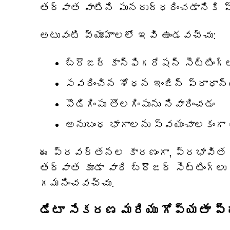
తర్వాత వాటిని పునరుద్ధరించడానికి ప్
అటువంటి వ్యూహాలలో ఇవి ఉండవచ్చు:
బ్రౌజర్ కాన్ఫిగరేషన్ సెట్టింగ్‌ల
సవరించిన శోధన ఇంజిన్ ప్రాధా
పొడిగింపు తొలగింపును నివారించడం
అనుబంధ భాగాలను స్వయంచాలకంగా త
ఈ ప్రవర్తనల కారణంగా, ప్రభావిత విన
తర్వాత కూడా వారి బ్రౌజర్ సెట్టింగ్‌ల
గమనించవచ్చు.
డేటా సేకరణ మరియు గోప్యతా ప్