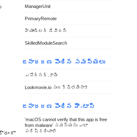
న
ManagerUnit
PrimaryRemote
హ్యాండ్లర్ డివిజన్
SkilledModuleSearch
జనాదరణ పొందిన సమస్యలు
ఎపోర్నర్.కామ్
Lookmovie.io సురక్షితమేనా?
జనాదరణ పొందిన హౌ-టాస్
'macOS cannot verify that this app is free
from malware' సమస్యను ఎలా
పరిష్కరించాలి
ారంగా