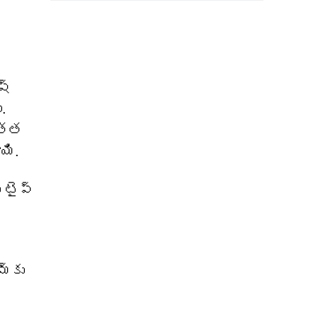
ష్
.
ొత్త
యి.
 టైప్
్‌కు