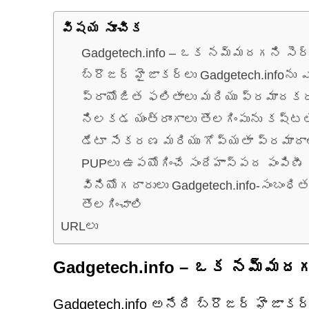
విషయ సూచిక
Gadgetech.info – ఒక నమ్మదగని సెర్
బ్రౌజర్ హైజాకర్లు Gadgetech.infoను 
ప్రాయోజిత ఫలితాలు మరియు ప్రమాదకర
నిలకడ యంత్రాంగాలు తొలగింపును కష్టత
డేటా సేకరణ మరియు గోప్యతా ప్రమాదా
PUPలు ఉపయోగించే సందేహాస్పద పంపిణీ 
వినియోగదారులు Gadgetech.info-సంబంధిత స
తొలగించాలి
URLలు
Gadgetech.info – ఒక నమ్మదగన
Gadgetech.info అనేది బ్రౌజర్ హైజాకర