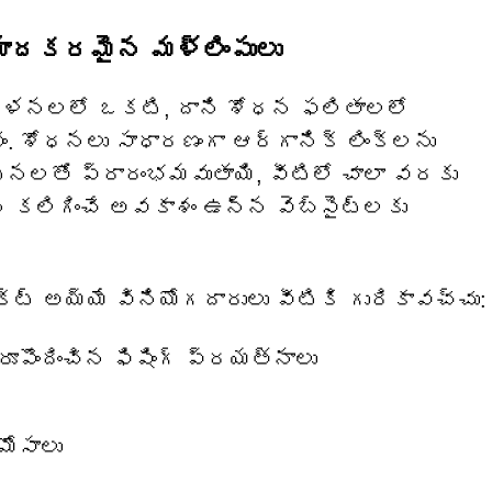
మాదకరమైన మళ్లింపులు
 ఆందోళనలలో ఒకటి, దాని శోధన ఫలితాలలో
. శోధనలు సాధారణంగా ఆర్గానిక్ లింక్‌లను
కటనలతో ప్రారంభమవుతాయి, వీటిలో చాలా వరకు
కలిగించే అవకాశం ఉన్న వెబ్‌సైట్‌లకు
్ అయ్యే వినియోగదారులు వీటికి గురికావచ్చు:
రూపొందించిన ఫిషింగ్ ప్రయత్నాలు
మోసాలు