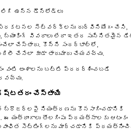
ిగి ఉన్న డౌన్‌లోడ్‌లు
్రకటనల నెట్‌వర్క్‌లను దుర్వినియోగం చేసి,
, బ్యాంకింగ్ వివరాలు లేదా ఇతర సున్నితమైన డే
ేలా చేస్తారు. కొన్ని సందర్భాల్లో,
ిలీ చేసేలా కూడా తారుమారు చేయవచ్చు.
నం వంటి అంశాలను బట్టి ప్రదర్శించబడే
రవచ్చు.
 కష్టతరం చేస్తాయి
 బ్రౌజర్‌లపై నియంత్రణను కొనసాగించడానికి
 యంత్రాంగాలు తొలగింపు ప్రయత్నాలకు ఆటంకం
వాంఛిత సెట్టింగ్‌లను మార్చడానికి ప్రయత్నించ