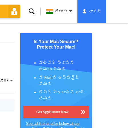
శోధన
తెలుగు
లాగిన్
Is Your Mac Secure?
Protect Your Mac!
మాల్వేర్ స్కాన్‌ని
అమలు చేయండి
మీ Macని ఆప్టిమైజ్
లుగు
చేయండి
డిస్క్ స్థలాన్ని ఖాళీ
చేయండి
Get SpyHunter Now
See additional offer below where