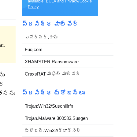
available.
EULA
and
Privacy/Cookie
Policy
.
ప్రసిద్ధ మాల్వేర్
ఎపోర్నర్.కామ్
ac.
Fuq.com
XHAMSTER Ransomware
CraxsRAT మొబైల్ మాల్వేర్
ను
ర్
ప్రసిద్ధ ట్రోజన్లు
్తనను
Trojan:Win32/Suschil!rfn
Trojan.Malware.300983.Susgen
ట్రోజన్:Win32/క్లాక్సర్