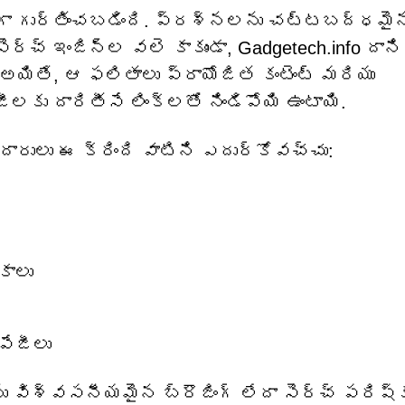
‌గా గుర్తించబడింది. ప్రశ్నలను చట్టబద్ధమై
్చ్ ఇంజిన్‌ల వలె కాకుండా, Gadgetech.info దాని
 అయితే, ఆ ఫలితాలు ప్రాయోజిత కంటెంట్ మరియు
లకు దారితీసే లింక్‌లతో నిండిపోయి ఉంటాయి.
దారులు ఈ క్రింది వాటిని ఎదుర్కోవచ్చు:
కాలు
పేజీలు
ు విశ్వసనీయమైన బ్రౌజింగ్ లేదా సెర్చ్ పరిష్క