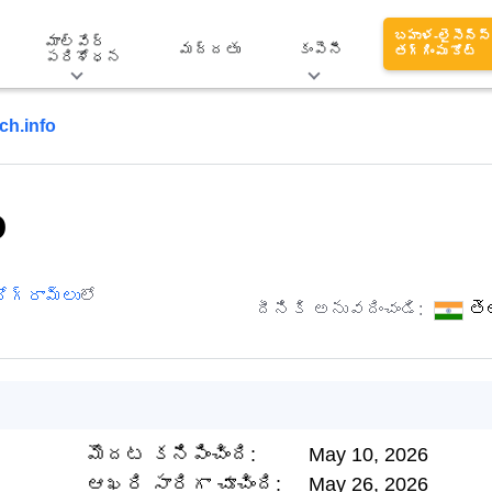
బహుళ-లైసెన్స్
మాల్వేర్
మద్దతు
కంపెనీ
తగ్గింపు కోట్
పరిశోధన
ch.info
o
ోగ్రామ్‌లు
లో
దీనికి అనువదించండి:
తె
మొదట కనిపించింది:
May 10, 2026
ఆఖరి సారిగా చూచింది:
May 26, 2026