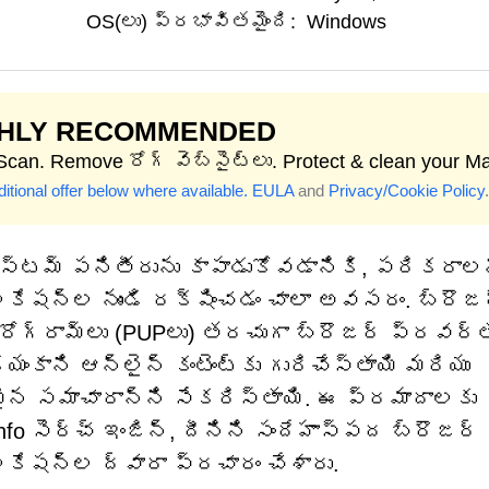
OS(లు) ప్రభావితమైంది:
Windows
GHLY RECOMMENDED
 Scan. Remove రోగ్ వెబ్‌సైట్‌లు. Protect & clean your M
itional offer below where available.
EULA
and
Privacy/Cookie Policy
.
్టమ్ పనితీరును కాపాడుకోవడానికి, పరికరాల
కేషన్ల నుండి రక్షించడం చాలా అవసరం. బ్రౌజ
్రోగ్రామ్‌లు (PUPలు) తరచుగా బ్రౌజర్ ప్రవర
కాని ఆన్‌లైన్ కంటెంట్‌కు గురిచేస్తాయి మరియు
ైన సమాచారాన్ని సేకరిస్తాయి. ఈ ప్రమాదాలకు
o సెర్చ్ ఇంజిన్, దీనిని సందేహాస్పద బ్రౌజర్
ికేషన్ల ద్వారా ప్రచారం చేశారు.