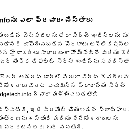
nfoను ఎలా ప్రచారం చేస్తారు
బడిన వెబ్‌పేజీలను లేదా సెర్చ్ ఇంజిన్‌లను పు
ర్చడానికి రూపొందించబడిన చొరబాటు అప్లికేషన్లు
ంచిన హైజాకర్లు సాధారణంగా హోమ్‌పేజీని మరియు క
ౌజర్ యొక్క డిఫాల్ట్ సెర్చ్ ఇంజిన్‌ను సవరిస్తా
రౌజర్ అడ్రస్ బార్‌లో నేరుగా సెర్చ్ క్వెరీలను
యోగదారు మొదట ఎంచుకున్న ప్రాధాన్య సెర్చ్
adgetech.info ద్వారా మళ్ళించబడతాయి.
ినప్పటికీ, ఇది ప్రమోట్ చేయబడిన ప్లాట్‌ఫారమ
ియంత్రణను ఇస్తుంది మరియు వినియోగదారులను
ు ప్రకటనలకు గురి చేస్తుంది.