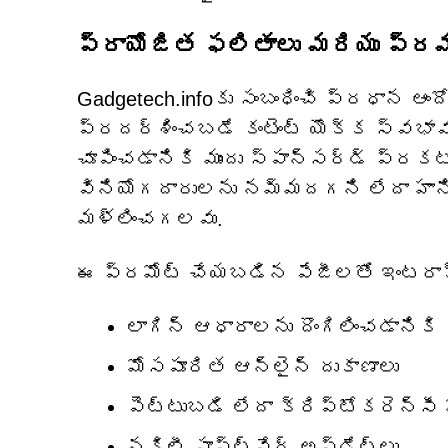
ప్రాయోజిత ఫలితాలు మరియు ప్ర
Gadgetech.infoకు సంబంధించి ప్రధాన
ప్రదర్శించబడే కంటెంట్ యొక్క స్వభావం
చూపించడానికి ముందు స్పాన్సర్డ్ ప్ర
వినియోగదారులను నమ్మదగని లేదా హాని 
మళ్లించగలవు.
ఈ ప్రమోట్ చేయబడిన పేజీలతో ఇంటరాక్ట
లాగిన్ ఆధారాలను దొంగిలించడానికి 
మోసపూరిత ఆన్‌లైన్ దుకాణాలు
పెట్టుబడి లేదా క్రిప్టోకరెన్సీ 
నకిలీ సాఫ్ట్‌వేర్ అప్‌డేట్‌లు