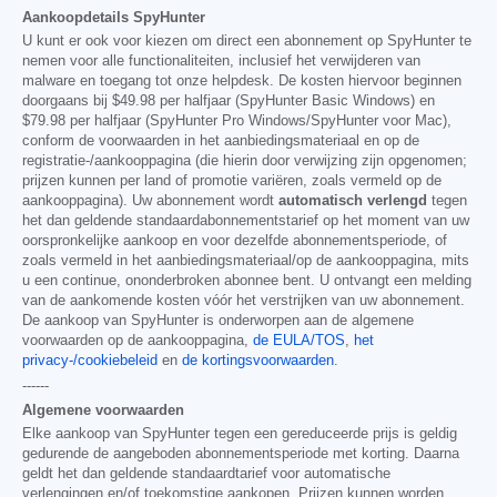
Aankoopdetails SpyHunter
U kunt er ook voor kiezen om direct een abonnement op SpyHunter te
nemen voor alle functionaliteiten, inclusief het verwijderen van
malware en toegang tot onze helpdesk. De kosten hiervoor beginnen
doorgaans bij
$49.98
per halfjaar (SpyHunter Basic Windows) en
$79.98
per halfjaar (SpyHunter Pro Windows/SpyHunter voor Mac),
conform de voorwaarden in het aanbiedingsmateriaal en op de
registratie-/aankooppagina (die hierin door verwijzing zijn opgenomen;
prijzen kunnen per land of promotie variëren, zoals vermeld op de
aankooppagina). Uw abonnement wordt
automatisch verlengd
tegen
het dan geldende standaardabonnementstarief op het moment van uw
oorspronkelijke aankoop en voor dezelfde abonnementsperiode, of
zoals vermeld in het aanbiedingsmateriaal/op de aankooppagina, mits
u een continue, ononderbroken abonnee bent. U ontvangt een melding
van de aankomende kosten vóór het verstrijken van uw abonnement.
De aankoop van SpyHunter is onderworpen aan de algemene
voorwaarden op de aankooppagina,
de EULA/TOS
,
het
privacy-/cookiebeleid
en
de kortingsvoorwaarden
.
------
Algemene voorwaarden
Elke aankoop van SpyHunter tegen een gereduceerde prijs is geldig
gedurende de aangeboden abonnementsperiode met korting. Daarna
geldt het dan geldende standaardtarief voor automatische
verlengingen en/of toekomstige aankopen. Prijzen kunnen worden