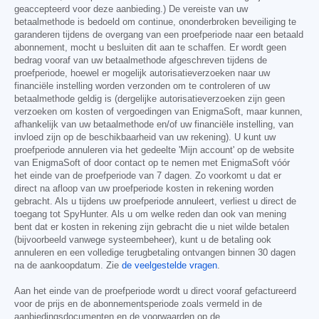
geaccepteerd voor deze aanbieding.) De vereiste van uw
betaalmethode is bedoeld om continue, ononderbroken beveiliging te
garanderen tijdens de overgang van een proefperiode naar een betaald
abonnement, mocht u besluiten dit aan te schaffen. Er wordt geen
bedrag vooraf van uw betaalmethode afgeschreven tijdens de
proefperiode, hoewel er mogelijk autorisatieverzoeken naar uw
financiële instelling worden verzonden om te controleren of uw
betaalmethode geldig is (dergelijke autorisatieverzoeken zijn geen
verzoeken om kosten of vergoedingen van EnigmaSoft, maar kunnen,
afhankelijk van uw betaalmethode en/of uw financiële instelling, van
invloed zijn op de beschikbaarheid van uw rekening). U kunt uw
proefperiode annuleren via het gedeelte 'Mijn account' op de website
van EnigmaSoft of door contact op te nemen met EnigmaSoft vóór
het einde van de proefperiode van 7 dagen. Zo voorkomt u dat er
direct na afloop van uw proefperiode kosten in rekening worden
gebracht. Als u tijdens uw proefperiode annuleert, verliest u direct de
toegang tot SpyHunter. Als u om welke reden dan ook van mening
bent dat er kosten in rekening zijn gebracht die u niet wilde betalen
(bijvoorbeeld vanwege systeembeheer), kunt u de betaling ook
annuleren en een volledige terugbetaling ontvangen binnen 30 dagen
na de aankoopdatum. Zie
de veelgestelde vragen
.
Aan het einde van de proefperiode wordt u direct vooraf gefactureerd
voor de prijs en de abonnementsperiode zoals vermeld in de
aanbiedingsdocumenten en de voorwaarden op de