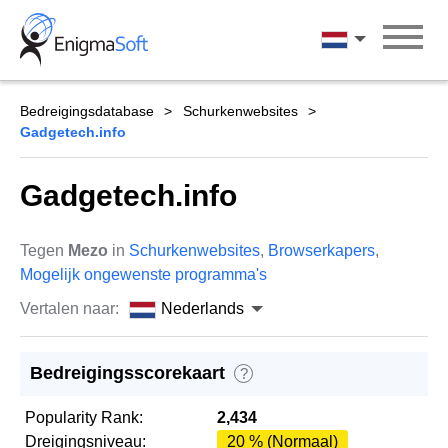
Skip
to
Nederlands
content
Bedreigingsdatabase
Schurkenwebsites
Gadgetech.info
Gadgetech.info
Tegen
Mezo
in
Schurkenwebsites
,
Browserkapers
,
Mogelijk ongewenste programma's
Vertalen naar:
Nederlands
Bedreigingsscorekaart
?
Popularity Rank:
2,434
Dreigingsniveau:
20 % (Normaal)