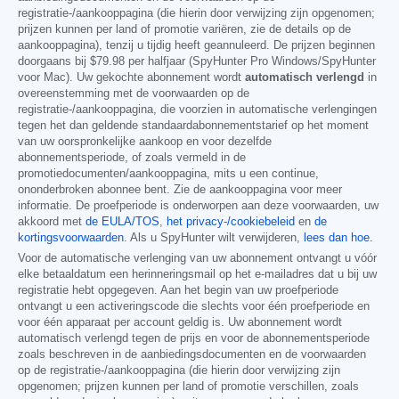
registratie-/aankooppagina (die hierin door verwijzing zijn opgenomen;
prijzen kunnen per land of promotie variëren, zie de details op de
aankooppagina), tenzij u tijdig heeft geannuleerd. De prijzen beginnen
doorgaans bij
$79.98
per halfjaar (SpyHunter Pro Windows/SpyHunter
voor Mac). Uw gekochte abonnement wordt
automatisch verlengd
in
overeenstemming met de voorwaarden op de
registratie-/aankooppagina, die voorzien in automatische verlengingen
tegen het dan geldende standaardabonnementstarief op het moment
van uw oorspronkelijke aankoop en voor dezelfde
abonnementsperiode, of zoals vermeld in de
promotiedocumenten/aankooppagina, mits u een continue,
ononderbroken abonnee bent. Zie de aankooppagina voor meer
informatie. De proefperiode is onderworpen aan deze voorwaarden, uw
akkoord met
de EULA/TOS
,
het privacy-/cookiebeleid
en
de
kortingsvoorwaarden
. Als u SpyHunter wilt verwijderen,
lees dan hoe
.
Voor de automatische verlenging van uw abonnement ontvangt u vóór
elke betaaldatum een herinneringsmail op het e-mailadres dat u bij uw
registratie hebt opgegeven. Aan het begin van uw proefperiode
ontvangt u een activeringscode die slechts voor één proefperiode en
voor één apparaat per account geldig is. Uw abonnement wordt
automatisch verlengd tegen de prijs en voor de abonnementsperiode
zoals beschreven in de aanbiedingsdocumenten en de voorwaarden
op de registratie-/aankooppagina (die hierin door verwijzing zijn
opgenomen; prijzen kunnen per land of promotie verschillen, zoals