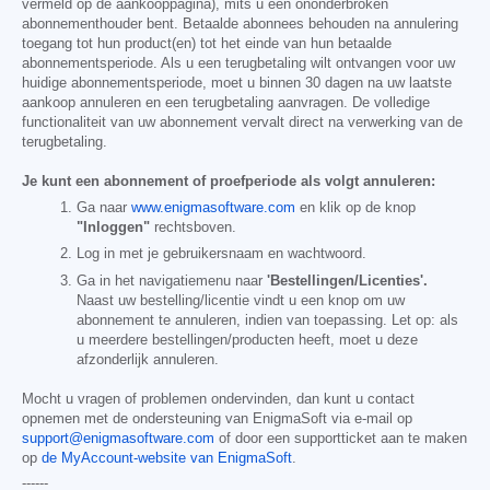
vermeld op de aankooppagina), mits u een ononderbroken
abonnementhouder bent. Betaalde abonnees behouden na annulering
toegang tot hun product(en) tot het einde van hun betaalde
abonnementsperiode. Als u een terugbetaling wilt ontvangen voor uw
huidige abonnementsperiode, moet u binnen 30 dagen na uw laatste
aankoop annuleren en een terugbetaling aanvragen. De volledige
functionaliteit van uw abonnement vervalt direct na verwerking van de
terugbetaling.
Je kunt een abonnement of proefperiode als volgt annuleren:
Ga naar
www.enigmasoftware.com
en klik op de knop
"Inloggen"
rechtsboven.
Log in met je gebruikersnaam en wachtwoord.
Ga in het navigatiemenu naar
'Bestellingen/Licenties'.
Naast uw bestelling/licentie vindt u een knop om uw
abonnement te annuleren, indien van toepassing. Let op: als
u meerdere bestellingen/producten heeft, moet u deze
afzonderlijk annuleren.
Mocht u vragen of problemen ondervinden, dan kunt u contact
opnemen met de ondersteuning van EnigmaSoft via e-mail op
support@enigmasoftware.com
of door een supportticket aan te maken
op
de MyAccount-website van EnigmaSoft
.
------