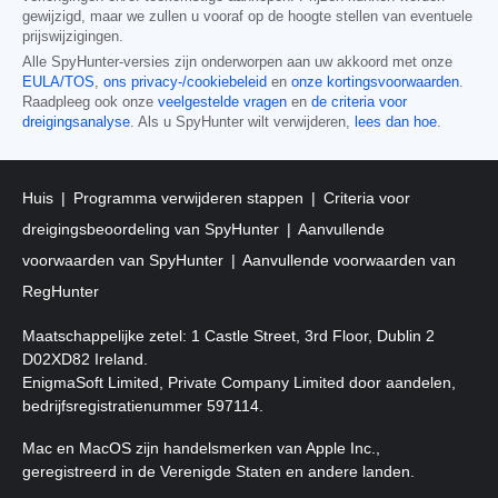
gewijzigd, maar we zullen u vooraf op de hoogte stellen van eventuele
prijswijzigingen.
Alle SpyHunter-versies zijn onderworpen aan uw akkoord met onze
EULA/TOS
,
ons privacy-/cookiebeleid
en
onze kortingsvoorwaarden
.
Raadpleeg ook onze
veelgestelde vragen
en
de criteria voor
dreigingsanalyse
. Als u SpyHunter wilt verwijderen,
lees dan hoe
.
Huis
Programma verwijderen stappen
Criteria voor
dreigingsbeoordeling van SpyHunter
Aanvullende
voorwaarden van SpyHunter
Aanvullende voorwaarden van
RegHunter
Maatschappelijke zetel: 1 Castle Street, 3rd Floor, Dublin 2
D02XD82 Ireland.
EnigmaSoft Limited, Private Company Limited door aandelen,
bedrijfsregistratienummer 597114.
Mac en MacOS zijn handelsmerken van Apple Inc.,
geregistreerd in de Verenigde Staten en andere landen.