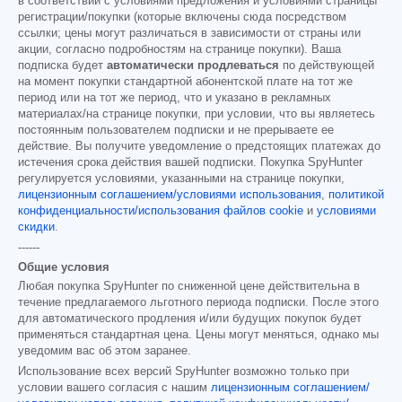
в соответствии с условиями предложения и условиями страницы
регистрации/покупки (которые включены сюда посредством
ссылки; цены могут различаться в зависимости от страны или
акции, согласно подробностям на странице покупки). Ваша
подписка будет
автоматически продлеваться
по действующей
на момент покупки стандартной абонентской плате на тот же
период или на тот же период, что и указано в рекламных
материалах/на странице покупки, при условии, что вы являетесь
постоянным пользователем подписки и не прерываете ее
действие. Вы получите уведомление о предстоящих платежах до
истечения срока действия вашей подписки. Покупка SpyHunter
регулируется условиями, указанными на странице покупки,
лицензионным соглашением/условиями использования
,
политикой
конфиденциальности/использования файлов cookie
и
условиями
скидки
.
------
Общие условия
Любая покупка SpyHunter по сниженной цене действительна в
течение предлагаемого льготного периода подписки. После этого
для автоматического продления и/или будущих покупок будет
применяться стандартная цена. Цены могут меняться, однако мы
уведомим вас об этом заранее.
Использование всех версий SpyHunter возможно только при
условии вашего согласия с нашим
лицензионным соглашением/