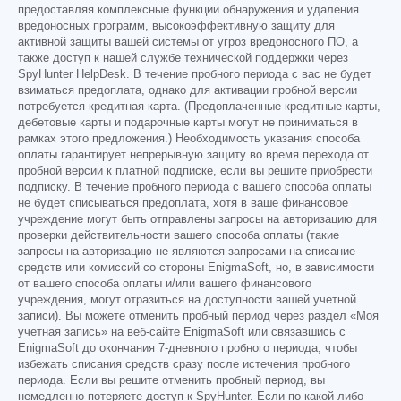
предоставляя комплексные функции обнаружения и удаления
вредоносных программ, высокоэффективную защиту для
активной защиты вашей системы от угроз вредоносного ПО, а
также доступ к нашей службе технической поддержки через
SpyHunter HelpDesk. В течение пробного периода с вас не будет
взиматься предоплата, однако для активации пробной версии
потребуется кредитная карта. (Предоплаченные кредитные карты,
дебетовые карты и подарочные карты могут не приниматься в
рамках этого предложения.) Необходимость указания способа
оплаты гарантирует непрерывную защиту во время перехода от
пробной версии к платной подписке, если вы решите приобрести
подписку. В течение пробного периода с вашего способа оплаты
не будет списываться предоплата, хотя в ваше финансовое
учреждение могут быть отправлены запросы на авторизацию для
проверки действительности вашего способа оплаты (такие
запросы на авторизацию не являются запросами на списание
средств или комиссий со стороны EnigmaSoft, но, в зависимости
от вашего способа оплаты и/или вашего финансового
учреждения, могут отразиться на доступности вашей учетной
записи). Вы можете отменить пробный период через раздел «Моя
учетная запись» на веб-сайте EnigmaSoft или связавшись с
EnigmaSoft до окончания 7-дневного пробного периода, чтобы
избежать списания средств сразу после истечения пробного
периода. Если вы решите отменить пробный период, вы
немедленно потеряете доступ к SpyHunter. Если по какой-либо