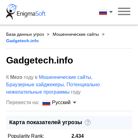
Skip
to
Русский
content
База данных угроз
Мошеннические сайты
Gadgetech.info
Gadgetech.info
К
Mezo
году в
Мошеннические сайты
,
Браузерные хайджекеры
,
Потенциально
нежелательные программы
году
Перевести на:
Русский
Карта показателей угрозы
?
Popularity Rank:
2,434