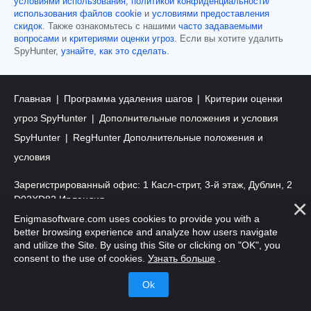
условиями использования
,
политикой конфиденциальности/
использования файлов cookie
и
условиями предоставления
скидок
. Также ознакомьтесь с нашими
часто задаваемыми
вопросами
и
критериями оценки угроз
. Если вы хотите удалить
SpyHunter,
узнайте, как это сделать
.
Главная
Программа удаления шагов
Критерии оценки
угроз SpyHunter
Дополнительные положения и условия
SpyHunter
RegHunter Дополнительные положения и
условия
Зарегистрированный офис: 1 Касл-стрит, 3-й этаж, Дублин, 2
D02XD82 Ирландия.
EnigmaSoft Limited, Закрытое акционерное общество с
Enigmasoftware.com uses cookies to provide you with a
ограниченной ответственностью, регистрационный номер
better browsing experience and analyze how users navigate
компании 597114.
and utilize the Site. By using this Site or clicking on "OK", you
consent to the use of cookies.
Узнать больше
.
Mac и MacOS являются товарными знаками Apple Inc.,
зарегистрированными в США и других странах.
Copyright 2016-
2026
. EnigmaSoft Ltd. Все права защищены.