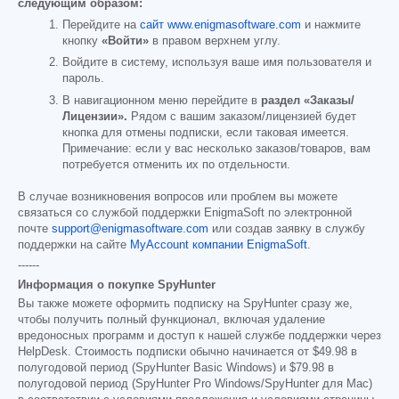
следующим образом:
Перейдите на
сайт www.enigmasoftware.com
и нажмите
кнопку
«Войти»
в правом верхнем углу.
Войдите в систему, используя ваше имя пользователя и
пароль.
В навигационном меню перейдите в
раздел «Заказы/
Лицензии».
Рядом с вашим заказом/лицензией будет
кнопка для отмены подписки, если таковая имеется.
Примечание: если у вас несколько заказов/товаров, вам
потребуется отменить их по отдельности.
В случае возникновения вопросов или проблем вы можете
связаться со службой поддержки EnigmaSoft по электронной
почте
support@enigmasoftware.com
или создав заявку в службу
поддержки на сайте
MyAccount компании EnigmaSoft
.
------
Информация о покупке SpyHunter
Вы также можете оформить подписку на SpyHunter сразу же,
чтобы получить полный функционал, включая удаление
вредоносных программ и доступ к нашей службе поддержки через
HelpDesk. Стоимость подписки обычно начинается от
$49.98
в
полугодовой период (SpyHunter Basic Windows) и
$79.98
в
полугодовой период (SpyHunter Pro Windows/SpyHunter для Mac)