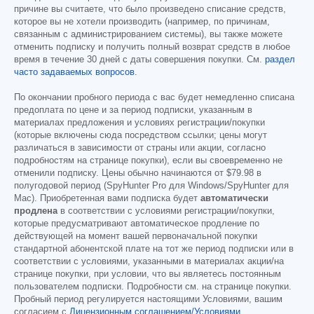
причине вы считаете, что было произведено списание средств,
которое вы не хотели производить (например, по причинам,
связанным с администрированием системы), вы также можете
отменить подписку и получить полный возврат средств в любое
время в течение 30 дней с даты совершения покупки. См.
раздел
часто задаваемых вопросов
.
По окончании пробного периода с вас будет немедленно списана
предоплата по цене и за период подписки, указанным в
материалах предложения и условиях регистрации/покупки
(которые включены сюда посредством ссылки; цены могут
различаться в зависимости от страны или акции, согласно
подробностям на странице покупки), если вы своевременно не
отменили подписку. Цены обычно начинаются от
$79.98
в
полугодовой период (SpyHunter Pro для Windows/SpyHunter для
Mac). Приобретенная вами подписка будет
автоматически
продлена
в соответствии с условиями регистрации/покупки,
которые предусматривают автоматическое продление по
действующей на момент вашей первоначальной покупки
стандартной абонентской плате на тот же период подписки или в
соответствии с условиями, указанными в материалах акции/на
странице покупки, при условии, что вы являетесь постоянным
пользователем подписки. Подробности см. на странице покупки.
Пробный период регулируется настоящими Условиями, вашим
согласием с
Лицензионным соглашением/Условиями