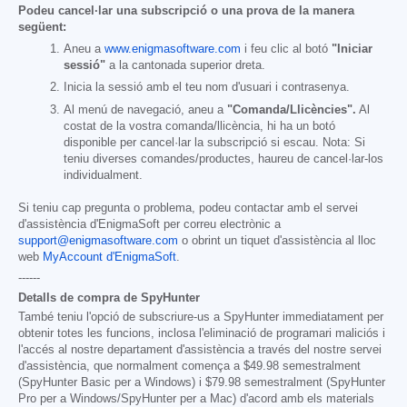
Podeu cancel·lar una subscripció o una prova de la manera
següent:
Aneu a
www.enigmasoftware.com
i feu clic al botó
"Iniciar
sessió"
a la cantonada superior dreta.
Inicia la sessió amb el teu nom d'usuari i contrasenya.
Al menú de navegació, aneu a
"Comanda/Llicències".
Al
costat de la vostra comanda/llicència, hi ha un botó
disponible per cancel·lar la subscripció si escau. Nota: Si
teniu diverses comandes/productes, haureu de cancel·lar-los
individualment.
Si teniu cap pregunta o problema, podeu contactar amb el servei
d'assistència d'EnigmaSoft per correu electrònic a
support@enigmasoftware.com
o obrint un tiquet d'assistència al lloc
web
MyAccount d'EnigmaSoft
.
------
Detalls de compra de SpyHunter
També teniu l'opció de subscriure-us a SpyHunter immediatament per
obtenir totes les funcions, inclosa l'eliminació de programari maliciós i
l'accés al nostre departament d'assistència a través del nostre servei
d'assistència, que normalment comença a
$49.98
semestralment
(SpyHunter Basic per a Windows) i
$79.98
semestralment (SpyHunter
Pro per a Windows/SpyHunter per a Mac) d'acord amb els materials