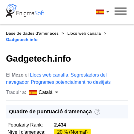
Skip
to
Català
content
Base de dades d'amenaces
Llocs web canalla
Gadgetech.info
Gadgetech.info
El
Mezo
el
Llocs web canalla
,
Segrestadors del
navegador
,
Programes potencialment no desitjats
Traduir a:
Català
Quadre de puntuació d'amenaça
?
Popularity Rank:
2,434
Nivell d'amenaça:
20 % (Normal)