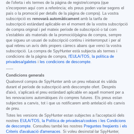
de l'oferta i els termes de la pàgina de registre/compra (que
s'incorporen aquí com a referència; els preus poden variar segons el
país o la promoció per detalls de la pàgina de compra). La vostra
subscripció es
renovarà automàticament
amb la tarifa de
subscripció estàndard aplicable en el moment de la vostra subscripció
de compra original i pel mateix període de subscripció o tal com
s'estableix als materials de la promoció/pàgina de compra, sempre
que sigueu un usuari de subscripció continu i ininterromput i per al
qual rebreu un avís dels propers càrrecs abans que venci la vostra
subscripció. La compra de SpyHunter està subjecta als termes i
condicions de la pàgina de compra,
l'EULA/TOS
,
la política de
privadesa/galetes
i
les condicions de descompte
.
------
Condicions generals
Qualsevol compra de SpyHunter amb un preu rebaixat és vàlida
durant el període de subscripció amb descompte ofert. Després
d'això, s'aplicarà el preu estàndard aplicable en aquell moment per a
les renovacions automàtiques i/o compres futures. Els preus estan
subjectes a canvis, tot i que us notificarem amb antelació els canvis
de preu.
Totes les versions de SpyHunter estan subjectes a l'acceptació dels
nostres
EULA/TOS
,
la Política de privadesa/cookies
i
les Condicions
de descompte
. Consulteu també les nostres
Preguntes freqüents
i
els
Criteris d'avaluació d'amenaces
. Si voleu desinstal·lar SpyHunter,