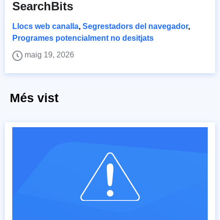
SearchBits
Llocs web canalla
,
Segrestadors del navegador
,
Programes potencialment no desitjats
maig 19, 2026
Més vist