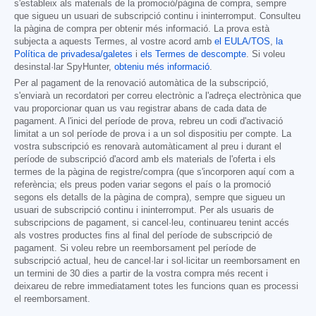
s'estableix als materials de la promoció/pàgina de compra, sempre
que sigueu un usuari de subscripció continu i ininterromput. Consulteu
la pàgina de compra per obtenir més informació. La prova està
subjecta a aquests Termes, al vostre acord amb
el EULA/TOS
,
la
Política de privadesa/galetes
i
els Termes de descompte
. Si voleu
desinstal·lar SpyHunter,
obteniu més informació
.
Per al pagament de la renovació automàtica de la subscripció,
s'enviarà un recordatori per correu electrònic a l'adreça electrònica que
vau proporcionar quan us vau registrar abans de cada data de
pagament. A l'inici del període de prova, rebreu un codi d'activació
limitat a un sol període de prova i a un sol dispositiu per compte. La
vostra subscripció es renovarà automàticament al preu i durant el
període de subscripció d'acord amb els materials de l'oferta i els
termes de la pàgina de registre/compra (que s'incorporen aquí com a
referència; els preus poden variar segons el país o la promoció
segons els detalls de la pàgina de compra), sempre que sigueu un
usuari de subscripció continu i ininterromput. Per als usuaris de
subscripcions de pagament, si cancel·leu, continuareu tenint accés
als vostres productes fins al final del període de subscripció de
pagament. Si voleu rebre un reemborsament pel període de
subscripció actual, heu de cancel·lar i sol·licitar un reemborsament en
un termini de 30 dies a partir de la vostra compra més recent i
deixareu de rebre immediatament totes les funcions quan es processi
el reemborsament.