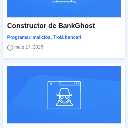
Constructor de BankGhost
Programari maliciós
,
Troià bancari
maig 17, 2026