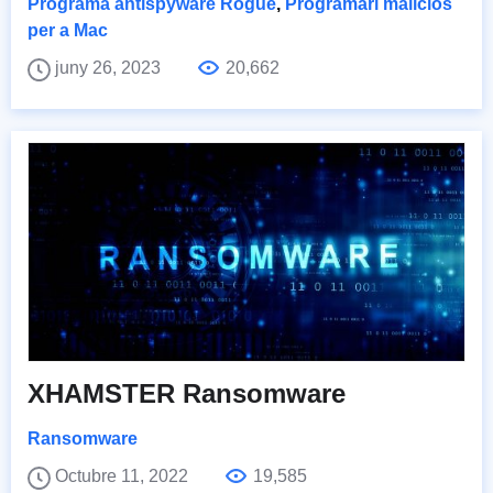
Programa antispyware Rogue
,
Programari maliciós
per a Mac
juny 26, 2023
20,662
XHAMSTER Ransomware
Ransomware
Octubre 11, 2022
19,585