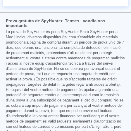
Prova gratuïta de SpyHunter: Termes i condicions
importants
La prova de SpyHunter és per a SpyHunter Pro o SpyHunter per a
Mac i inclou diversos dispositius (tal com s'estableix als materials
promocionals/pàgina de compra) durant un període de prova únic de 7
dies, que ofereix una funcionalitat completa de detecció i eliminació
de programari maliciós, proteccions d'alt rendiment per protegir
activament el vostre sistema contra amenaces de programari maliciós
i accés al nostre equip d'assistència tècnica a través del servei
d'assistència de SpyHunter. No se us cobrarà per avançat durant el
període de prova, tot i que es requereix una targeta de crèdit per
activar la prova. (És possible que no s'acceptin targetes de crèdit
prepagades, targetes de dèbit ni targetes regal amb aquesta oferta).
El requisit del vostre mètode de pagament és ajudar a garantir una
protecció de seguretat contínua i ininterrompuda durant la transició
d'una prova a una subscripció de pagament si decidiu comprar. No se
us cobrarà cap import de pagament per avançat al vostre mètode de
pagament durant la prova, tot i que es poden enviar sol·licituds
d'autorització a la vostra entitat financera per verificar que el vostre
mètode de pagament és vàlid (aquests enviaments d'autorització no
són sol·licituds de càrrecs o comissions per part d'EnigmaSoft, però,