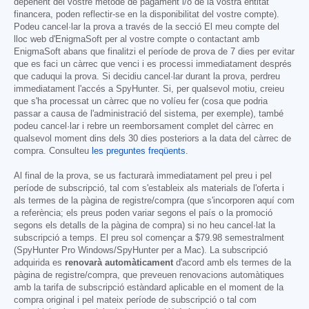
depenent del vostre mètode de pagament i/o de la vostra entitat
financera, poden reflectir-se en la disponibilitat del vostre compte).
Podeu cancel·lar la prova a través de la secció El meu compte del
lloc web d'EnigmaSoft per al vostre compte o contactant amb
EnigmaSoft abans que finalitzi el període de prova de 7 dies per evitar
que es faci un càrrec que venci i es processi immediatament després
que caduqui la prova. Si decidiu cancel·lar durant la prova, perdreu
immediatament l'accés a SpyHunter. Si, per qualsevol motiu, creieu
que s'ha processat un càrrec que no volíeu fer (cosa que podria
passar a causa de l'administració del sistema, per exemple), també
podeu cancel·lar i rebre un reemborsament complet del càrrec en
qualsevol moment dins dels 30 dies posteriors a la data del càrrec de
compra. Consulteu
les preguntes freqüents
.
Al final de la prova, se us facturarà immediatament pel preu i pel
període de subscripció, tal com s'estableix als materials de l'oferta i
als termes de la pàgina de registre/compra (que s'incorporen aquí com
a referència; els preus poden variar segons el país o la promoció
segons els detalls de la pàgina de compra) si no heu cancel·lat la
subscripció a temps. El preu sol començar a
$79.98
semestralment
(SpyHunter Pro Windows/SpyHunter per a Mac). La subscripció
adquirida es
renovarà automàticament
d'acord amb els termes de la
pàgina de registre/compra, que preveuen renovacions automàtiques
amb la tarifa de subscripció estàndard aplicable en el moment de la
compra original i pel mateix període de subscripció o tal com