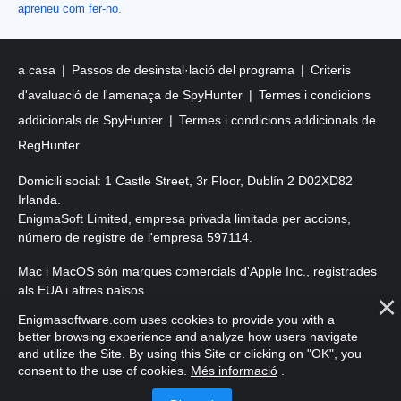
apreneu com fer-ho
.
a casa
Passos de desinstal·lació del programa
Criteris
d'avaluació de l'amenaça de SpyHunter
Termes i condicions
addicionals de SpyHunter
Termes i condicions addicionals de
RegHunter
Domicili social: 1 Castle Street, 3r Floor, Dublín 2 D02XD82
Irlanda.
EnigmaSoft Limited, empresa privada limitada per accions,
número de registre de l'empresa 597114.
Mac i MacOS són marques comercials d'Apple Inc., registrades
als EUA i altres països.
Enigmasoftware.com uses cookies to provide you with a
Copyright 2016-
2026
. EnigmaSoft Ltd. Tots els drets reservats.
better browsing experience and analyze how users navigate
and utilize the Site. By using this Site or clicking on "OK", you
consent to the use of cookies.
Més informació
.