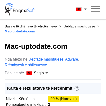
Skip
to
Shqip
content
Baza e të dhënave të kërcënimeve
Uebfaqe mashtruese
Mac-uptodate.com
Mac-uptodate.com
Nga
Mezo
në
Uebfaqe mashtruese
,
Adware
,
Rrëmbyesit e shfletuesve
Përkthe në:
Shqip
Karta e rezultateve të kërcënimit
?
Niveli i Kërcënimit:
20 % (Normale)
Kompjuterët e infektuar:
2