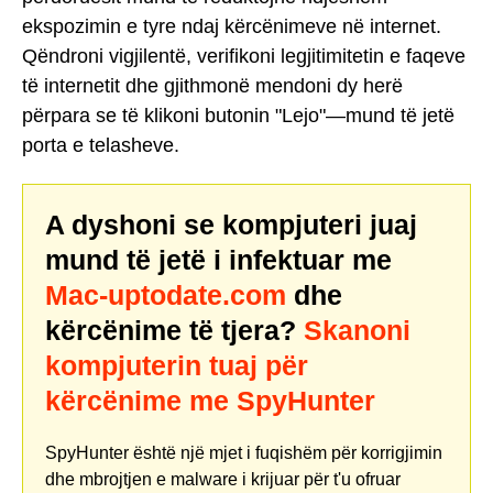
ekspozimin e tyre ndaj kërcënimeve në internet.
Qëndroni vigjilentë, verifikoni legjitimitetin e faqeve
të internetit dhe gjithmonë mendoni dy herë
përpara se të klikoni butonin "Lejo"—mund të jetë
porta e telasheve.
A dyshoni se kompjuteri juaj
mund të jetë i infektuar me
Mac-uptodate.com
dhe
kërcënime të tjera?
Skanoni
kompjuterin tuaj për
kërcënime me SpyHunter
SpyHunter është një mjet i fuqishëm për korrigjimin
dhe mbrojtjen e malware i krijuar për t'u ofruar