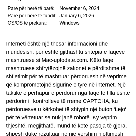
Parë për herë të parë:
November 6, 2024
Parë për herë të fundit:
January 6, 2026
OS/OS të prekura:
Windows
Interneti është një thesar informacioni dhe
mundësish, por është gjithashtu shtëpia e faqeve
mashtruese si Mac-uptodate.com. Këto faqe
mashtruese shfrytëzojnë zakonet e përditshme të
shfletimit për të mashtruar përdoruesit në veprime
që komprometojnë sigurinë e tyre në internet. Një
taktikë e përhapur e përdorur nga faqe të tilla është
përdorimi i kontrolleve të rreme CAPTCHA, ku
përdoruesve u kërkohet të shtypin një buton 'Lejo'
për të vërtetuar se nuk janë robotë. Ky veprim i
thjeshtë, megjithatë, mund të ketë pasoja të gjera,
shpesh duke rezultuar në një vërshim njoftimesh