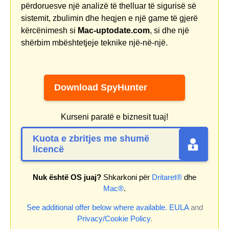
përdoruesve një analizë të thelluar të sigurisë së
sistemit, zbulimin dhe heqjen e një game të gjerë
kërcënimesh si
Mac-uptodate.com
, si dhe një
shërbim mbështetjeje teknike një-në-një.
Download SpyHunter
Kurseni paratë e biznesit tuaj!
Kuota e zbritjes me shumë
licencë
Nuk është OS juaj?
Shkarkoni për
Dritaret®
dhe
Mac®
.
See additional offer below where available.
EULA
and
Privacy/Cookie Policy
.