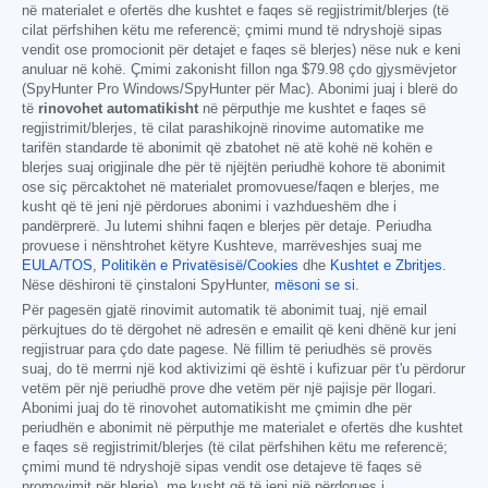
në materialet e ofertës dhe kushtet e faqes së regjistrimit/blerjes (të
cilat përfshihen këtu me referencë; çmimi mund të ndryshojë sipas
vendit ose promocionit për detajet e faqes së blerjes) nëse nuk e keni
anuluar në kohë. Çmimi zakonisht fillon nga
$79.98
çdo gjysmëvjetor
(SpyHunter Pro Windows/SpyHunter për Mac). Abonimi juaj i blerë do
të
rinovohet automatikisht
në përputhje me kushtet e faqes së
regjistrimit/blerjes, të cilat parashikojnë rinovime automatike me
tarifën standarde të abonimit që zbatohet në atë kohë në kohën e
blerjes suaj origjinale dhe për të njëjtën periudhë kohore të abonimit
ose siç përcaktohet në materialet promovuese/faqen e blerjes, me
kusht që të jeni një përdorues abonimi i vazhdueshëm dhe i
pandërprerë. Ju lutemi shihni faqen e blerjes për detaje. Periudha
provuese i nënshtrohet këtyre Kushteve, marrëveshjes suaj me
EULA/TOS
,
Politikën e Privatësisë/Cookies
dhe
Kushtet e Zbritjes
.
Nëse dëshironi të çinstaloni SpyHunter,
mësoni se si
.
Për pagesën gjatë rinovimit automatik të abonimit tuaj, një email
përkujtues do të dërgohet në adresën e emailit që keni dhënë kur jeni
regjistruar para çdo date pagese. Në fillim të periudhës së provës
suaj, do të merrni një kod aktivizimi që është i kufizuar për t'u përdorur
vetëm për një periudhë prove dhe vetëm për një pajisje për llogari.
Abonimi juaj do të rinovohet automatikisht me çmimin dhe për
periudhën e abonimit në përputhje me materialet e ofertës dhe kushtet
e faqes së regjistrimit/blerjes (të cilat përfshihen këtu me referencë;
çmimi mund të ndryshojë sipas vendit ose detajeve të faqes së
promovimit për blerje), me kusht që të jeni një përdorues i