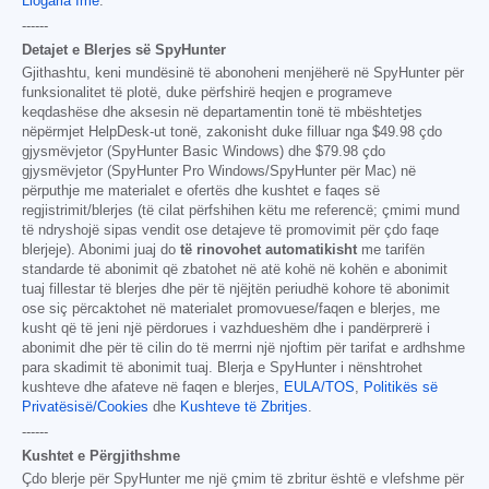
Llogaria Ime
.
------
Detajet e Blerjes së SpyHunter
Gjithashtu, keni mundësinë të abonoheni menjëherë në SpyHunter për
funksionalitet të plotë, duke përfshirë heqjen e programeve
keqdashëse dhe aksesin në departamentin tonë të mbështetjes
nëpërmjet HelpDesk-ut tonë, zakonisht duke filluar nga
$49.98
çdo
gjysmëvjetor (SpyHunter Basic Windows) dhe
$79.98
çdo
gjysmëvjetor (SpyHunter Pro Windows/SpyHunter për Mac) në
përputhje me materialet e ofertës dhe kushtet e faqes së
regjistrimit/blerjes (të cilat përfshihen këtu me referencë; çmimi mund
të ndryshojë sipas vendit ose detajeve të promovimit për çdo faqe
blerjeje). Abonimi juaj do
të rinovohet automatikisht
me tarifën
standarde të abonimit që zbatohet në atë kohë në kohën e abonimit
tuaj fillestar të blerjes dhe për të njëjtën periudhë kohore të abonimit
ose siç përcaktohet në materialet promovuese/faqen e blerjes, me
kusht që të jeni një përdorues i vazhdueshëm dhe i pandërprerë i
abonimit dhe për të cilin do të merrni një njoftim për tarifat e ardhshme
para skadimit të abonimit tuaj. Blerja e SpyHunter i nënshtrohet
kushteve dhe afateve në faqen e blerjes,
EULA/TOS
,
Politikës së
Privatësisë/Cookies
dhe
Kushteve të Zbritjes
.
------
Kushtet e Përgjithshme
Çdo blerje për SpyHunter me një çmim të zbritur është e vlefshme për