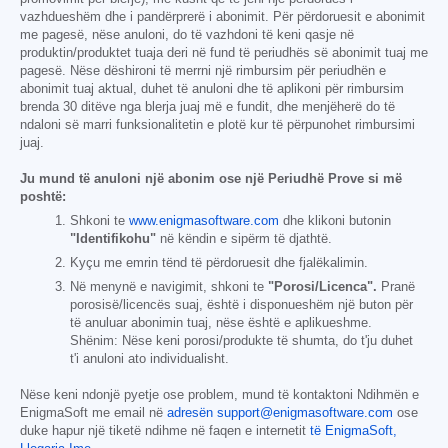
vazhdueshëm dhe i pandërprerë i abonimit. Për përdoruesit e abonimit
me pagesë, nëse anuloni, do të vazhdoni të keni qasje në
produktin/produktet tuaja deri në fund të periudhës së abonimit tuaj me
pagesë. Nëse dëshironi të merrni një rimbursim për periudhën e
abonimit tuaj aktual, duhet të anuloni dhe të aplikoni për rimbursim
brenda 30 ditëve nga blerja juaj më e fundit, dhe menjëherë do të
ndaloni së marri funksionalitetin e plotë kur të përpunohet rimbursimi
juaj.
Ju mund të anuloni një abonim ose një Periudhë Prove si më
poshtë:
Shkoni te
www.enigmasoftware.com
dhe klikoni butonin
"Identifikohu"
në këndin e sipërm të djathtë.
Kyçu me emrin tënd të përdoruesit dhe fjalëkalimin.
Në menynë e navigimit, shkoni te
"Porosi/Licenca".
Pranë
porosisë/licencës suaj, është i disponueshëm një buton për
të anuluar abonimin tuaj, nëse është e aplikueshme.
Shënim: Nëse keni porosi/produkte të shumta, do t'ju duhet
t'i anuloni ato individualisht.
Nëse keni ndonjë pyetje ose problem, mund të kontaktoni Ndihmën e
EnigmaSoft me email në
adresën support@enigmasoftware.com
ose
duke hapur një tiketë ndihme në faqen e internetit
të EnigmaSoft,