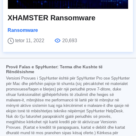
XHAMSTER Ransomware
Ransomware
tetor 11, 2022
20,693
Provë Falas e SpyHunter: Terma dhe Kushte të
Rëndësishme
Versioni Provues i SpyHunter është për SpyHunter Pro ose SpyHunter
për Mac dhe përfshin pajisje të shumta (siç përcaktohet në materialet
promovuese/faqen e blerjes) për një periudhë prove 7-ditore, duke
ofruar funksionalitet gjithëpërfshirës të zbulimit dhe heqjes së
malware-it, mbrojtëse me performancë të lartë për të mbrojtur në
mënyrë aktive sistemin tuaj nga kërcënimet e malware-it dhe qasje në
ekipin tonë të mbështetjes teknike nëpërmjet SpyHunter HelpDesk.
Nuk do t'ju faturohet paraprakisht gjatë periudhës së provës,
megjithëse kërkohet një kartë krediti për të aktivizuar Versionin
Provues. (Kartat e kreditit të parapaguara, kartat e debitit dhe kartat
dhuratë mund të mos pranohen sipas kësaj oferte.) Kërkesa për