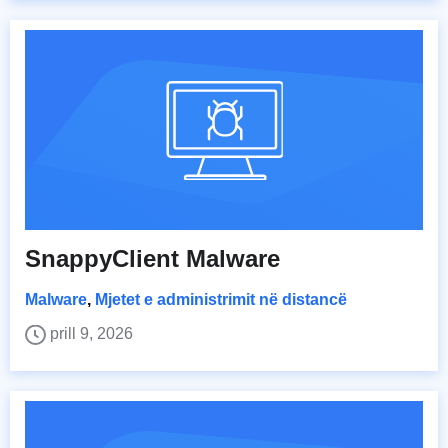
SnappyClient Malware
Malware
,
Mjetet e administrimit në distancë
prill 9, 2026