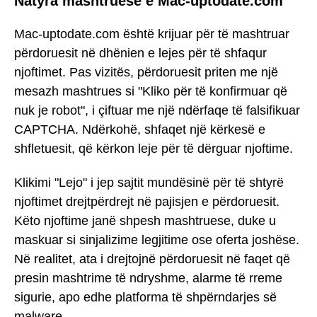
Natyra mashtruese e Mac-uptodate.com
Mac-uptodate.com është krijuar për të mashtruar
përdoruesit në dhënien e lejes për të shfaqur
njoftimet. Pas vizitës, përdoruesit priten me një
mesazh mashtrues si "Kliko për të konfirmuar që
nuk je robot", i çiftuar me një ndërfaqe të falsifikuar
CAPTCHA. Ndërkohë, shfaqet një kërkesë e
shfletuesit, që kërkon leje për të dërguar njoftime.
Klikimi "Lejo" i jep sajtit mundësinë për të shtyrë
njoftimet drejtpërdrejt në pajisjen e përdoruesit.
Këto njoftime janë shpesh mashtruese, duke u
maskuar si sinjalizime legjitime ose oferta joshëse.
Në realitet, ata i drejtojnë përdoruesit në faqet që
presin mashtrime të ndryshme, alarme të rreme
sigurie, apo edhe platforma të shpërndarjes së
malware.