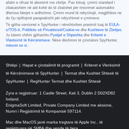
afatin e ofruar të abonimit me zbritje. Pas kësaj, çmimi standard i
zbatueshëm në atë kohë do të zbatohet për rinovimet automatike
dhe/ose blerjet e ardhshme. Çmimi mund të ndryshojë, megjithëse ne
do t'ju njoftojmë paraprakisht për ndryshimet e çmimeve.
Të gjitha versionet e SpyHunter i nënshtrohen pranimit tuaj të
EULA-
s/TOS-it
,
Politikës së Privatësisë/Cookie-ve
dhe
Kushteve të Zbritjes
.
Ju lutemi shihni gjithashtu
Pyetjet e Shpeshta
dhe
Kriteret e
Vlerësimit të Kërcënimeve
. Nëse dëshironi të çinstaloni SpyHunter,
mësoni se si
.
Shtëpi
Hapat e çinstalimit të programit
Kriteret e Vlerësimit
të Kërcënimeve të SpyHunter
Termat dhe Kushtet Shtesë të
SpyHunter
RegHunter Termat dhe Kushtet Shtesë
Zyra e regjistruar: 1 Castle Street, Kati 3, Dublin 2 D02XD82
Ireland.
EnigmaSoft Limited, Private Company Limited me aksione,
Numri i Regjistrimit të Kompanisë 597114.
Mac dhe MacOS janë marka tregtare të Apple Inc., të
regjistruara në SHBA dhe vende të tjera.