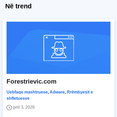
Në trend
Forestrievic.com
Uebfaqe mashtruese
,
Adware
,
Rrëmbyesit e
shfletuesve
prill 3, 2026