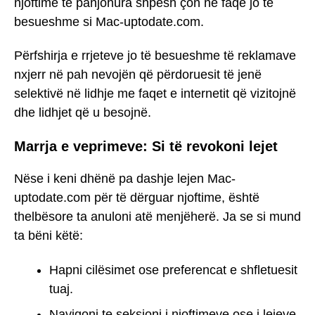
njoftime të panjohura shpesh çon në faqe jo të
besueshme si Mac-uptodate.com.
Përfshirja e rrjeteve jo të besueshme të reklamave
nxjerr në pah nevojën që përdoruesit të jenë
selektivë në lidhje me faqet e internetit që vizitojnë
dhe lidhjet që u besojnë.
Marrja e veprimeve: Si të revokoni lejet
Nëse i keni dhënë pa dashje lejen Mac-
uptodate.com për të dërguar njoftime, është
thelbësore ta anuloni atë menjëherë. Ja se si mund
ta bëni këtë:
Hapni cilësimet ose preferencat e shfletuesit
tuaj.
Navigoni te seksioni i njoftimeve ose i lejeve