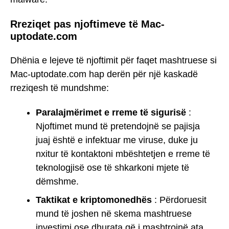
Rreziqet pas njoftimeve të Mac-
uptodate.com
Dhënia e lejeve të njoftimit për faqet mashtruese si
Mac-uptodate.com hap derën për një kaskadë
rreziqesh të mundshme:
Paralajmërimet e rreme të sigurisë
:
Njoftimet mund të pretendojnë se pajisja
juaj është e infektuar me viruse, duke ju
nxitur të kontaktoni mbështetjen e rreme të
teknologjisë ose të shkarkoni mjete të
dëmshme.
Taktikat e kriptomonedhës
: Përdoruesit
mund të joshen në skema mashtruese
investimi ose dhurata që i mashtrojnë ata