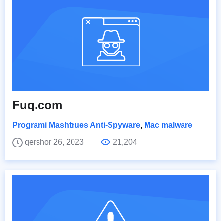
Fuq.com
Programi Mashtrues Anti-Spyware
,
Mac malware
qershor 26, 2023
21,204