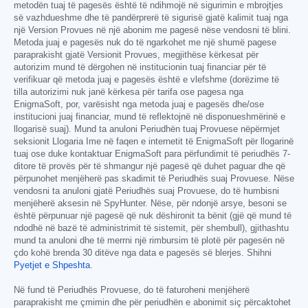
metodën tuaj të pagesës është të ndihmojë në sigurimin e mbrojtjes
së vazhdueshme dhe të pandërprerë të sigurisë gjatë kalimit tuaj nga
një Version Provues në një abonim me pagesë nëse vendosni të blini.
Metoda juaj e pagesës nuk do të ngarkohet me një shumë pagese
paraprakisht gjatë Versionit Provues, megjithëse kërkesat për
autorizim mund të dërgohen në institucionin tuaj financiar për të
verifikuar që metoda juaj e pagesës është e vlefshme (dorëzime të
tilla autorizimi nuk janë kërkesa për tarifa ose pagesa nga
EnigmaSoft, por, varësisht nga metoda juaj e pagesës dhe/ose
institucioni juaj financiar, mund të reflektojnë në disponueshmërinë e
llogarisë suaj). Mund ta anuloni Periudhën tuaj Provuese nëpërmjet
seksionit Llogaria Ime në faqen e internetit të EnigmaSoft për llogarinë
tuaj ose duke kontaktuar EnigmaSoft para përfundimit të periudhës 7-
ditore të provës për të shmangur një pagesë që duhet paguar dhe që
përpunohet menjëherë pas skadimit të Periudhës suaj Provuese. Nëse
vendosni ta anuloni gjatë Periudhës suaj Provuese, do të humbisni
menjëherë aksesin në SpyHunter. Nëse, për ndonjë arsye, besoni se
është përpunuar një pagesë që nuk dëshironit ta bënit (gjë që mund të
ndodhë në bazë të administrimit të sistemit, për shembull), gjithashtu
mund ta anuloni dhe të merrni një rimbursim të plotë për pagesën në
çdo kohë brenda 30 ditëve nga data e pagesës së blerjes. Shihni
Pyetjet e Shpeshta
.
Në fund të Periudhës Provuese, do të faturoheni menjëherë
paraprakisht me çmimin dhe për periudhën e abonimit siç përcaktohet