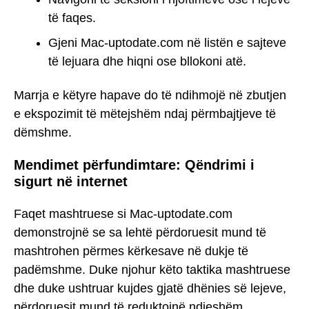
të faqes.
Gjeni Mac-uptodate.com në listën e sajteve
të lejuara dhe hiqni ose bllokoni atë.
Marrja e këtyre hapave do të ndihmojë në zbutjen
e ekspozimit të mëtejshëm ndaj përmbajtjeve të
dëmshme.
Mendimet përfundimtare: Qëndrimi i
sigurt në internet
Faqet mashtruese si Mac-uptodate.com
demonstrojnë se sa lehtë përdoruesit mund të
mashtrohen përmes kërkesave në dukje të
padëmshme. Duke njohur këto taktika mashtruese
dhe duke ushtruar kujdes gjatë dhënies së lejeve,
përdoruesit mund të reduktojnë ndjeshëm