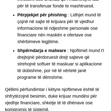
për të transferuar fonde te mashtruesit.
Përpjekjet për phishing
: Lidhjet mund të
çojnë në sajte të krijuara për të vjedhur
informacione të ndjeshme personale ose
financiare nën maskën e ofertave ose
shërbimeve legjitime.
Shpërndarja e malware
: Njoftimet mund t'i
drejtojnë përdoruesit drejt sajteve që
strehojnë softuer të maskuar si aplikacione
të dobishme, por në të vërtetë janë
programe të dëmshme.
Qëllimi përfundimtar i këtyre njoftimeve është të
shfrytëzojnë besimin, duke krijuar mundësi për
vjedhje financiare, shkelje të të dhënave ose
kompromis të sistemit.