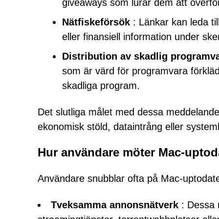
giveaways som lurar dem att överför
Nätfiskeförsök
: Länkar kan leda til
eller finansiell information under ske
Distribution av skadlig programv
som är värd för programvara förklä
skadliga program.
Det slutliga målet med dessa meddelanden 
ekonomisk stöld, dataintrång eller syste
Hur användare möter Mac-uptod
Användare snubblar ofta på Mac-uptodate.c
Tveksamma annonsnätverk
: Dessa n