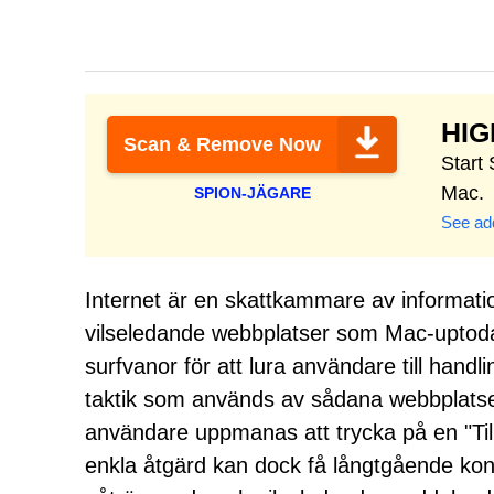
HI
Scan & Remove Now
Start
Mac.
SPION-JÄGARE
See add
Internet är en skattkammare av informati
vilseledande webbplatser som Mac-uptodat
surfvanor för att lura användare till hand
taktik som används av sådana webbplatse
användare uppmanas att trycka på en "Tillå
enkla åtgärd kan dock få långtgående konse