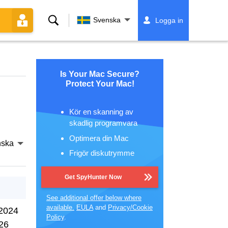
Sök
Svenska
Logga in
Is Your Mac Secure?
Protect Your Mac!
Kör en skanning av
skadlig programvara
Optimera din Mac
nska
Frigör diskutrymme
Get SpyHunter Now
See additional offer below where
available.
EULA
and
Privacy/Cookie
2024
Policy
.
26