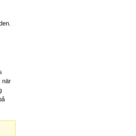
 den.
s
 när
g
på