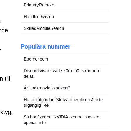
PrimaryRemote
HandlerDivision
s
SkilledModuleSearch
nde
Populära nummer
.
Eporner.com
Discord visar svart skärm när skärmen
delas
till
Är Lookmovie.io säkert?
Hur du åtgärdar "Skrivardrivrutinen är inte
tillgänglig" -fel
rktyg.
Så här fixar du 'NVIDIA -kontrollpanelen
öppnas inte'