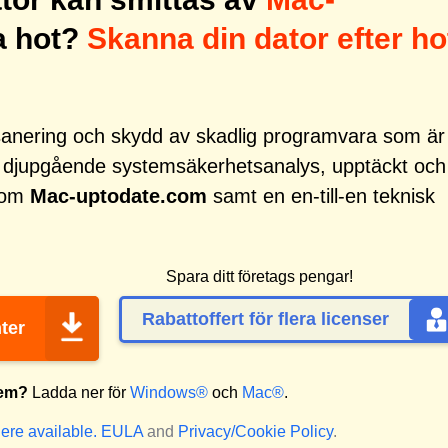
a hot?
Skanna din dator efter ho
r sanering och skydd av skadlig programvara som är
d djupgående systemsäkerhetsanalys, upptäckt och
 som
Mac-uptodate.com
samt en en-till-en teknisk
Spara ditt företags pengar!
Rabattoffert för flera licenser
ter
tem?
Ladda ner för
Windows®
och
Mac®
.
ere available.
EULA
and
Privacy/Cookie Policy
.