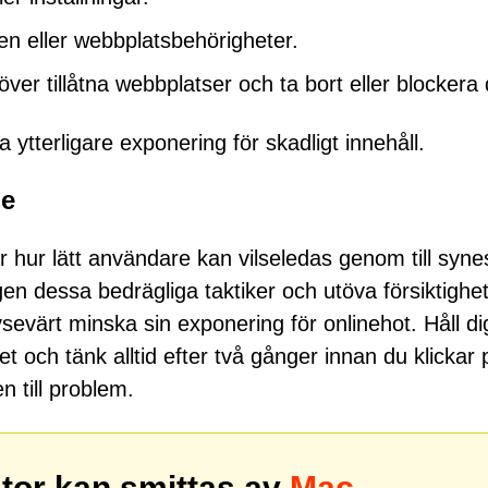
den eller webbplatsbehörigheter.
ver tillåtna webbplatser och ta bort eller blockera
ytterligare exponering för skadligt innehåll.
ne
 hur lätt användare kan vilseledas genom till syne
n dessa bedrägliga taktiker och utöva försiktighet
sevärt minska sin exponering för onlinehot. Håll di
t och tänk alltid efter två gånger innan du klickar 
n till problem.
ator kan smittas av
Mac-