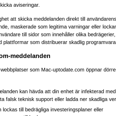
kicka aviseringar.
lighet att skicka meddelanden direkt till användaren
ande, maskerade som legitima varningar eller locka
vändare till sidor som innehåller olika bedrägerier,
ed plattformar som distribuerar skadlig programvara
com-meddelanden
a webbplatser som Mac-uptodate.com öppnar dörren 
landen kan hävda att din enhet är infekterad med
ta falsk teknisk support eller ladda ner skadliga ve
lockas till bedrägliga investeringsplaner eller