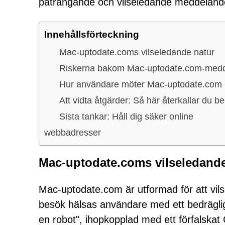
påträngande och vilseledande meddeland
Innehållsförteckning
Mac-uptodate.coms vilseledande natur
Riskerna bakom Mac-uptodate.com-med
Hur användare möter Mac-uptodate.com
Att vidta åtgärder: Så här återkallar du b
Sista tankar: Håll dig säker online
webbadresser
Mac-uptodate.coms vilseledande
Mac-uptodate.com är utformad för att vilse
besök hälsas användare med ett bedrägligt
en robot", ihopkopplad med ett förfalska