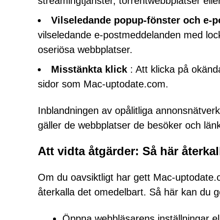
streamingtjänster, torrentwebbplatser elle
Vilseledande popup-fönster och e-
vilseledande e-postmeddelanden med lock
oseriösa webbplatser.
Misstänkta klick
: Att klicka på okända
sidor som Mac-uptodate.com.
Inblandningen av opålitliga annonsnätverk
gäller de webbplatser de besöker och länk
Att vidta åtgärder: Så här återka
Om du oavsiktligt har gett Mac-uptodate.co
återkalla det omedelbart. Så här kan du g
Öppna webbläsarens inställningar elle