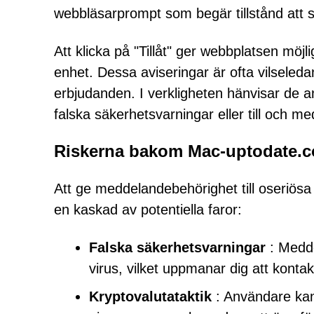
webbläsarprompt som begär tillstånd att s
Att klicka på "Tillåt" ger webbplatsen möj
enhet. Dessa aviseringar är ofta vilseled
erbjudanden. I verkligheten hänvisar de an
falska säkerhetsvarningar eller till och m
Riskerna bakom Mac-uptodate.
Att ge meddelandebehörighet till oseriös
en kaskad av potentiella faror:
Falska säkerhetsvarningar
: Medde
virus, vilket uppmanar dig att kontak
Kryptovalutataktik
: Användare kan 