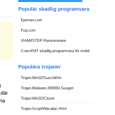
Populär skadlig programvara
Eporner.com
Fuq.com
XHAMSTER Ransomware
CraxsRAT skadlig programvara för mobil
Populära trojaner
Trojan:Win32/Suschil!rfn
g
Trojan.Malware.300983.Susgen
 där
Trojan:Win32/Cloxer
nna
Trojan:Script/Wacatac.H!ml