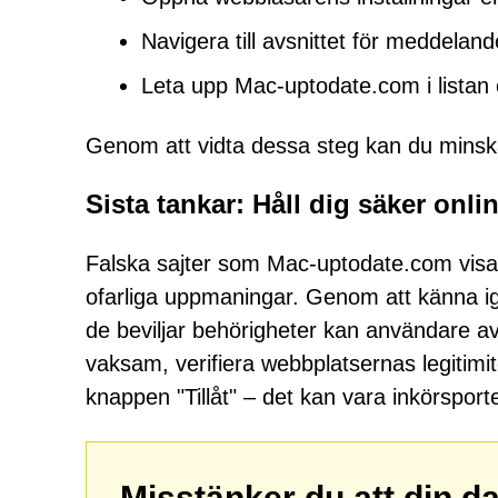
Navigera till avsnittet för meddelan
Leta upp Mac-uptodate.com i listan ö
Genom att vidta dessa steg kan du minska 
Sista tankar: Håll dig säker onli
Falska sajter som Mac-uptodate.com visar
ofarliga uppmaningar. Genom att känna ige
de beviljar behörigheter kan användare av
vaksam, verifiera webbplatsernas legitimite
knappen "Tillåt" – det kan vara inkörsporte
Misstänker du att din d