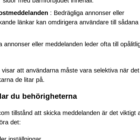
r sidor med barnförbjudet innehåll.
postmeddelanden
: Bedrägliga annonser eller
ande länkar kan omdirigera användare till sådana
 annonser eller meddelanden leder ofta till opålitli
 visar att användarna måste vara selektiva när det
arna de litar på.
llar du behörigheterna
m tillstånd att skicka meddelanden är det viktigt a
öra det:
r inställningar.