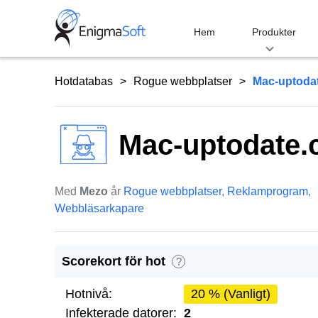
Skip
to
Hem
Produkter
content
Hotdatabas
Rogue webbplatser
Mac-uptoda
Mac-uptodate
Med
Mezo
år
Rogue webbplatser
,
Reklamprogram
,
Webbläsarkapare
Scorekort för hot
?
Hotnivå:
20 % (Vanligt)
Infekterade datorer:
2