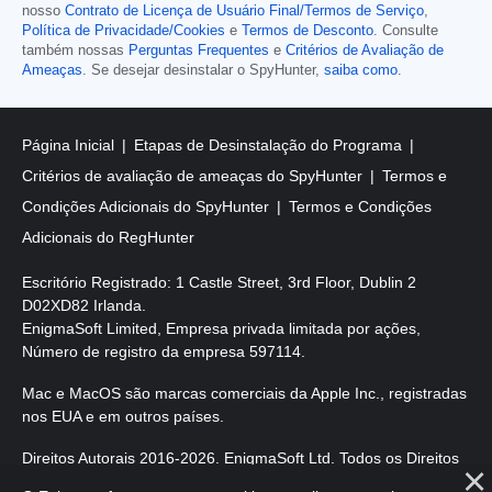
nosso
Contrato de Licença de Usuário Final/Termos de Serviço
,
Política de Privacidade/Cookies
e
Termos de Desconto
. Consulte
também nossas
Perguntas Frequentes
e
Critérios de Avaliação de
Ameaças
. Se desejar desinstalar o SpyHunter,
saiba como
.
Página Inicial
Etapas de Desinstalação do Programa
Critérios de avaliação de ameaças do SpyHunter
Termos e
Condições Adicionais do SpyHunter
Termos e Condições
Adicionais do RegHunter
Escritório Registrado: 1 Castle Street, 3rd Floor, Dublin 2
D02XD82 Irlanda.
EnigmaSoft Limited, Empresa privada limitada por ações,
Número de registro da empresa 597114.
Mac e MacOS são marcas comerciais da Apple Inc., registradas
nos EUA e em outros países.
Direitos Autorais 2016-
2026
. EnigmaSoft Ltd. Todos os Direitos
Reservados.