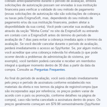
cobrado antecipadamente durante o período de avaliação, embora
solicitações de autorização possam ser enviadas à sua instituição
financeira para verificar a validade do seu método de pagamento
(essas solicitações de autorização não são solicitações de cobrança
ou taxas pela EnigmaSoft, mas, dependendo do seu método de
pagamento e/ou da sua instituição financeira, podem afetar a
disponibilidade da sua conta). Você pode cancelar sua avaliação
através da seção "Minha Conta" no site da EnigmaSoft ou entrando
em contato com a EnigmaSoft antes do término do período de
avaliação de 7 dias para evitar a cobrança imediata após o término da
avaliação. Se você decidir cancelar durante o período de avaliação,
perderá imediatamente o acesso ao SpyHunter. Se, por algum motivo,
você acreditar que uma cobrança indevida foi efetuada (o que pode
ocorrer devido a problemas de administração do sistema, por
exemplo), você também poderá cancelar e receber um reembolso
integral a qualquer momento dentro de 30 dias a partir da data da
compra. Consulte as
Perguntas Frequentes
.
Ao final do período de avaliação, você será cobrado imediatamente
pelo preço e período de assinatura conforme estabelecido nos
materiais da oferta e nos termos da página de registro/compra (que
são incorporados aqui por referência; os preços podem variar de
acordo com o país ou promoção, conforme detalhes na página de
compra), caso não tenha cancelado a assinatura dentro do prazo. Os
preços geralmente começam em
$79.98
semestralmente (SpyHunter