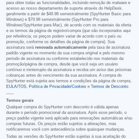
para obter todas as funcionalidades, incluindo remoção de malware e
acesso ao nosso departamento de suporte através do HelpDesk,
geralmente a partir de
$49.98
semestralmente (SpyHunter Basic para
Windows) e
$79.98
semestralmente (SpyHunter Pro para
Windows/SpyHunter para Mac), de acordo com os materiais da oferta
e os termos da página de registro/compra (que são incorporados aqui
por referência; os preços podem variar de acordo com o país ou
promoção, conforme os detalhes da página de compra). Sua
assinatura será
renovada automaticamente
pela taxa de assinatura
padrão vigente no momento da sua compra original e pelo mesmo
período de assinatura ou conforme estabelecido nos materiais da
promoção/página de compra, desde que você seja um usuário
contínuo e ininterrupto da assinatura e receba um aviso das próximas
cobranças antes do vencimento da sua assinatura. A compra do
SpyHunter está sujeita aos termos e condições da página de compra,
EULA/TOS
,
Política de Privacidade/Cookies
e
Termos de Desconto
.
------
Termos gerais
Qualquer compra do SpyHunter com desconto é válida apenas
durante o período promocional da assinatura. Após esse período, o
preço padrão vigente será aplicado para renovações automáticas e/ou
compras futuras. Os preços estão sujeitos a alterações, mas
notificaremos você com antecedência sobre quaisquer mudanças.
Todas as versões do SpyHunter estão sujeitas à sua aceitação do