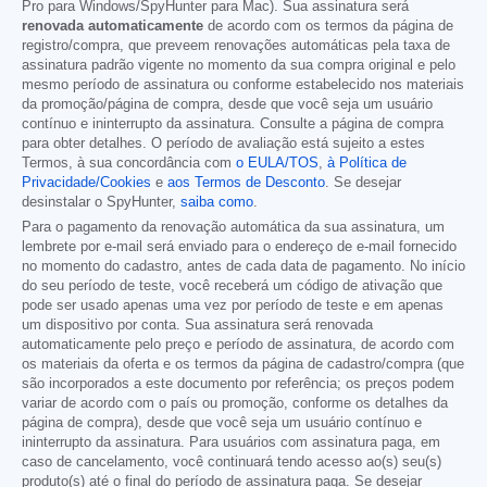
Pro para Windows/SpyHunter para Mac). Sua assinatura será
renovada automaticamente
de acordo com os termos da página de
registro/compra, que preveem renovações automáticas pela taxa de
assinatura padrão vigente no momento da sua compra original e pelo
mesmo período de assinatura ou conforme estabelecido nos materiais
da promoção/página de compra, desde que você seja um usuário
contínuo e ininterrupto da assinatura. Consulte a página de compra
para obter detalhes. O período de avaliação está sujeito a estes
Termos, à sua concordância com
o EULA/TOS
,
à Política de
Privacidade/Cookies
e
aos Termos de Desconto
. Se desejar
desinstalar o SpyHunter,
saiba como
.
Para o pagamento da renovação automática da sua assinatura, um
lembrete por e-mail será enviado para o endereço de e-mail fornecido
no momento do cadastro, antes de cada data de pagamento. No início
do seu período de teste, você receberá um código de ativação que
pode ser usado apenas uma vez por período de teste e em apenas
um dispositivo por conta. Sua assinatura será renovada
automaticamente pelo preço e período de assinatura, de acordo com
os materiais da oferta e os termos da página de cadastro/compra (que
são incorporados a este documento por referência; os preços podem
variar de acordo com o país ou promoção, conforme os detalhes da
página de compra), desde que você seja um usuário contínuo e
ininterrupto da assinatura. Para usuários com assinatura paga, em
caso de cancelamento, você continuará tendo acesso ao(s) seu(s)
produto(s) até o final do período de assinatura paga. Se desejar