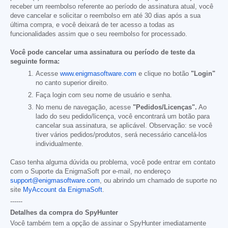
receber um reembolso referente ao período de assinatura atual, você
deve cancelar e solicitar o reembolso em até 30 dias após a sua
última compra, e você deixará de ter acesso a todas as
funcionalidades assim que o seu reembolso for processado.
Você pode cancelar uma assinatura ou período de teste da
seguinte forma:
Acesse
www.enigmasoftware.com
e clique no botão
"Login"
no canto superior direito.
Faça login com seu nome de usuário e senha.
No menu de navegação, acesse
"Pedidos/Licenças".
Ao
lado do seu pedido/licença, você encontrará um botão para
cancelar sua assinatura, se aplicável. Observação: se você
tiver vários pedidos/produtos, será necessário cancelá-los
individualmente.
Caso tenha alguma dúvida ou problema, você pode entrar em contato
com o Suporte da EnigmaSoft por e-mail, no endereço
support@enigmasoftware.com
, ou abrindo um chamado de suporte no
site
MyAccount da EnigmaSoft
.
------
Detalhes da compra do SpyHunter
Você também tem a opção de assinar o SpyHunter imediatamente