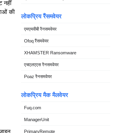
ट नहीं
नाओं की
लोकप्रिय रैंसमवेयर
एमएमवीबी रैनसमवेयर
Ofoq रैंसमवेयर
XHAMSTER Ransomware
एचएलएएस रैनसमवेयर
Poaz रैनसमवेयर
लोकप्रिय मैक मैलवेयर
Fuq.com
ManagerUnit
ज़ाइन
PrimaryRemote