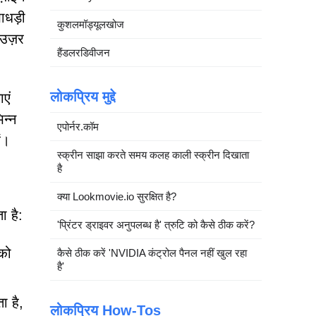
ाधड़ी
कुशलमॉड्यूलखोज
ाउज़र
हैंडलरडिवीजन
लोकप्रिय मुद्दे
एं
िन्न
एपोर्नर.कॉम
ं।
स्क्रीन साझा करते समय कलह काली स्क्रीन दिखाता
है
क्या Lookmovie.io सुरक्षित है?
ा है:
'प्रिंटर ड्राइवर अनुपलब्ध है' त्रुटि को कैसे ठीक करें?
को
कैसे ठीक करें 'NVIDIA कंट्रोल पैनल नहीं खुल रहा
है'
ा है,
लोकप्रिय How-Tos