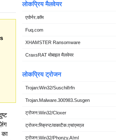
लोकप्रिय मैलवेयर
एपोर्नर.कॉम
Fuq.com
ts
XHAMSTER Ransomware
CraxsRAT मोबाइल मैलवेयर
लोकप्रिय ट्रोजन
Trojan:Win32/Suschil!rfn
Trojan.Malware.300983.Susgen
ट्रोजन:Win32/Cloxer
ष्ट
िंग
ट्रोजन:स्क्रिप्ट/वाकाटैक.एच!एमएल
च का
ट्रोजन:Win32/Phonzy.A!ml