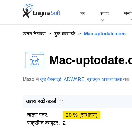
Skip
to
घर
उत्पाद
मालवे
content
खतरा डेटाबेस
दुष्ट वेबसाइटें
Mac-uptodate.com
Mac-uptodate
Mezo
से
दुष्ट वेबसाइटें
,
ADWARE
,
ब्राउज़र अपहरणकर्ता
तक
खतरा स्कोरकार्ड
?
ख़तरा स्तर:
20 % (साधारण)
संक्रमित कंप्यूटर:
2