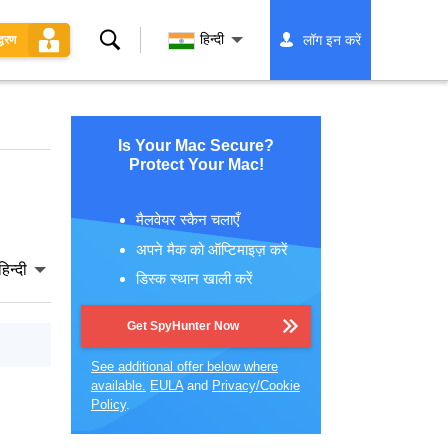
खोज
हिन्दी
लॉग इन करें
्धरण
Is Your Mac Secure?
Protect Your Mac!
मैलवेयर स्कैन चलाएँ
अपने मैक को ऑप्टिमाइज़ करें
हिन्दी
डिस्क स्थान खाली करें
Get SpyHunter Now
See additional offer below where
available.
EULA
and
Privacy/Cookie
Policy
.