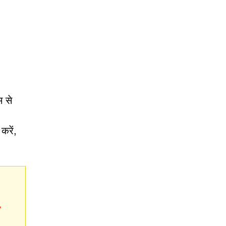
म से
करें,