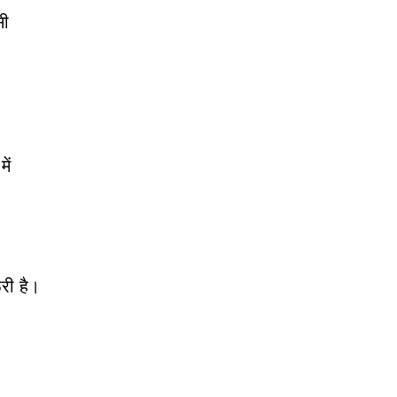
सी
ें
री है।