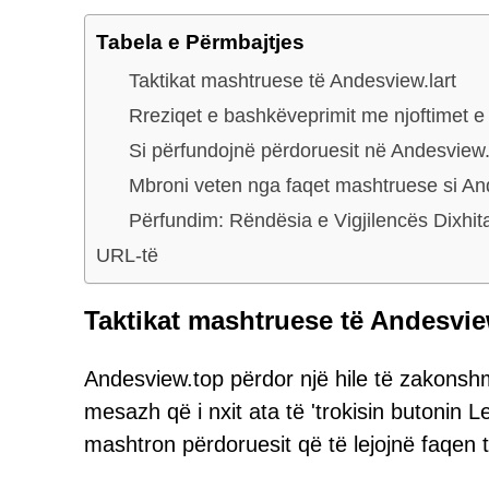
Tabela e Përmbajtjes
Taktikat mashtruese të Andesview.lart
Rreziqet e bashkëveprimit me njoftimet 
Si përfundojnë përdoruesit në Andesview
Mbroni veten nga faqet mashtruese si An
Përfundim: Rëndësia e Vigjilencës Dixhit
URL-të
Taktikat mashtruese të Andesvie
Andesview.top përdor një hile të zakonshm
mesazh që i nxit ata të 'trokisin butonin L
mashtron përdoruesit që të lejojnë faqen t