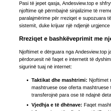
Pasi të jepet qasja, Andesview.top e shfr
njoftime që përmbajnë sinjalizime të rr
paralajmërime për rreziqet e supozuara t
sistemit, duke krijuar një ndjenjë urgjen
Rreziqet e bashkëveprimit me nj
Njoftimet e dërguara nga Andesview.top ja
përdoruesit në faqet e internetit të dyshi
sigurinë tuaj në internet:
Taktikat dhe mashtrimi:
Njoftimet 
mashtruese ose oferta mashtruese t
transferojnë para ose të ndajnë det
Vjedhja e të dhënave:
Faqet mashtr