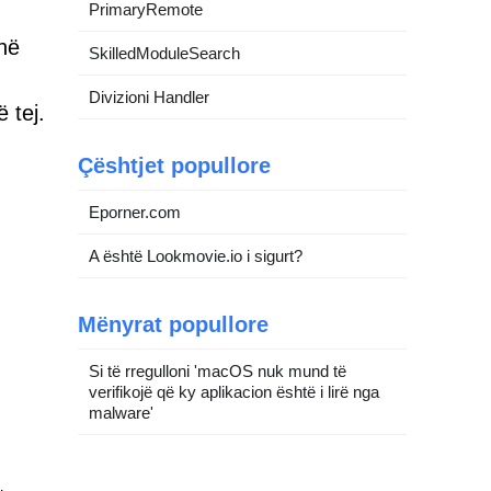
PrimaryRemote
në
SkilledModuleSearch
Divizioni Handler
 tej.
Çështjet popullore
Eporner.com
A është Lookmovie.io i sigurt?
Mënyrat popullore
Si të rregulloni 'macOS nuk mund të
verifikojë që ky aplikacion është i lirë nga
malware'