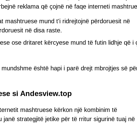
ërbejnë reklama që çojnë në faqe interneti mashtru
 mashtruese mund t'i ridrejtojnë përdoruesit në
doruesit në disa raste.
se ose dritaret kërcyese mund të futin lidhje që i 
 mundshme është hapi i parë drejt mbrojtjes së pë
ese si Andesview.top
nternetit mashtruese kërkon një kombinim të
anë strategjitë jetike për të rritur sigurinë tuaj në