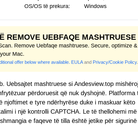
OS/OS të prekura:
Windows
TË REMOVE UEBFAQE MASHTRUESE
 Scan. Remove Uebfaqe mashtruese. Secure, optimize &
 your Mac.
itional offer below where available.
EULA
and
Privacy/Cookie Policy
.
eb. Uebsajtet mashtruese si Andesview.top mishëro
frytëzuar përdoruesit që nuk dyshojnë. Platforma të
në njoftimet e tyre ndërhyrëse duke i maskuar këto
alimi i një kontrolli CAPTCHA. Le të thellohemi më 
hmangia e faqeve të tilla është jetike për sigurinë