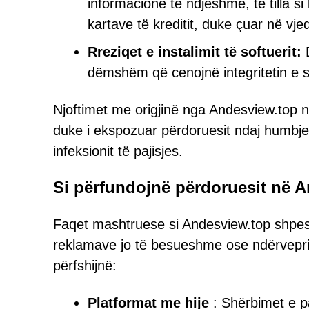
informacione të ndjeshme, të tilla s
kartave të kreditit, duke çuar në vje
Rreziqet e instalimit të softuerit:
D
dëmshëm që cenojnë integritetin e s
Njoftimet me origjinë nga Andesview.top 
duke i ekspozuar përdoruesit ndaj humbje
infeksionit të pajisjes.
Si përfundojnë përdoruesit në 
Faqet mashtruese si Andesview.top shpes
reklamave jo të besueshme ose ndërvepr
përfshijnë:
Platformat me hije
: Shërbimet e pa