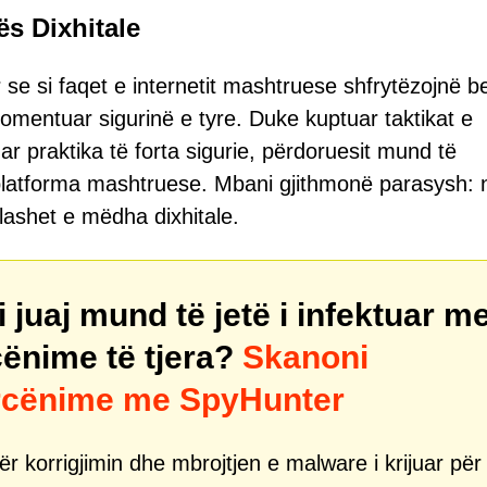
ës Dixhitale
se si faqet e internetit mashtruese shfrytëzojnë b
omentuar sigurinë e tyre. Duke kuptuar taktikat e
ar praktika të forta sigurie, përdoruesit mund të
platforma mashtruese. Mbani gjithmonë parasysh: 
lashet e mëdha dixhitale.
juaj mund të jetë i infektuar m
ënime të tjera?
Skanoni
ërcënime me SpyHunter
r korrigjimin dhe mbrojtjen e malware i krijuar për