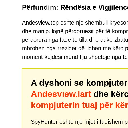
Përfundim: Rëndësia e Vigjilenc
Andesview.top është një shembull kryesor 
dhe manipulojnë përdoruesit për të kompr
përdorura nga faqe të tilla dhe duke zbatu
mbrohen nga rreziqet që lidhen me këto 
moment kujdesi mund t'ju shpëtojë nga te
A dyshoni se kompjuteri 
Andesview.lart
dhe kërc
kompjuterin tuaj për k
SpyHunter është një mjet i fuqishëm pë