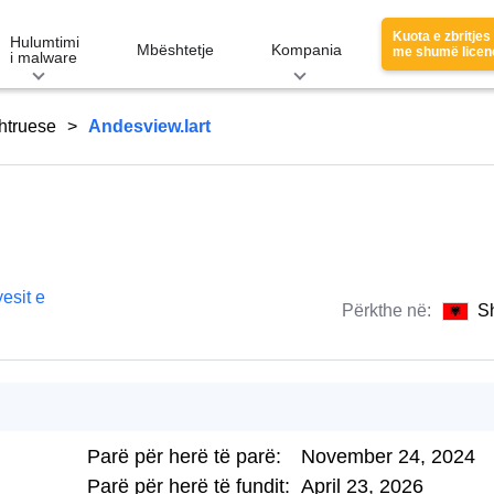
Kuota e zbritjes
Hulumtimi
Mbështetje
Kompania
me shumë licen
i malware
htruese
Andesview.lart
esit e
Përkthe në:
S
Parë për herë të parë:
November 24, 2024
Parë për herë të fundit:
April 23, 2026