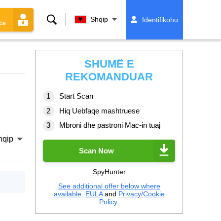
Kërko
Shqip
Identifikohu
cë
SHUMË E
REKOMANDUAR
Start Scan
Hiq Uebfaqe mashtruese
Mbroni dhe pastroni Mac-in tuaj
hqip
Scan Now
SpyHunter
See additional offer below where
available.
EULA
and
Privacy/Cookie
Policy
.