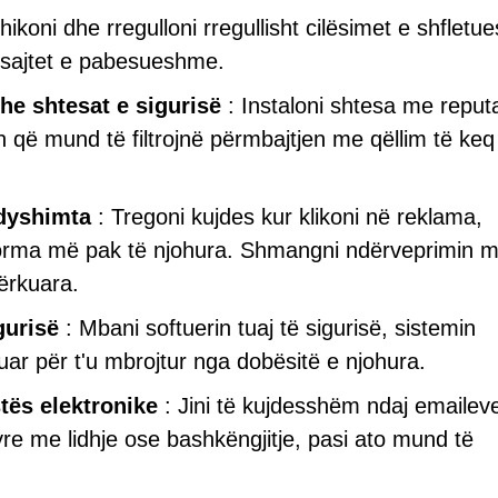
hikoni dhe rregulloni rregullisht cilësimet e shfletue
r sajtet e pabesueshme.
he shtesat e sigurisë
: Instaloni shtesa me reput
h që mund të filtrojnë përmbajtjen me qëllim të ke
 dyshimta
: Tregoni kujdes kur klikoni në reklama,
forma më pak të njohura. Shmangni ndërveprimin 
ërkuara.
gurisë
: Mbani softuerin tuaj të sigurisë, sistemin
uar për t'u mbrojtur nga dobësitë e njohura.
stës elektronike
: Jini të kujdesshëm ndaj emailev
re me lidhje ose bashkëngjitje, pasi ato mund të