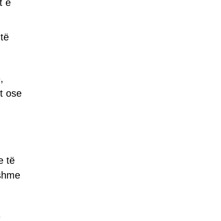
t e
 të
,
t ose
e të
nshme
e