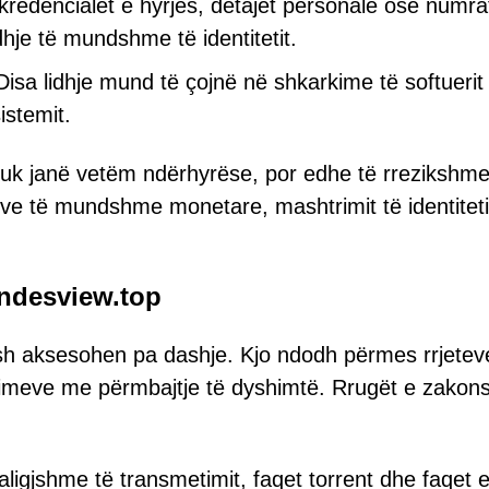
i kredencialet e hyrjes, detajet personale ose numra
dhje të mundshme të identitetit.
isa lidhje mund të çojnë në shkarkime të softuerit
istemit.
nuk janë vetëm ndërhyrëse, por edhe të rrezikshme
ve të mundshme monetare, mashtrimit të identiteti
Andesview.top
h aksesohen pa dashje. Kjo ndodh përmes rrjetev
imeve me përmbajtje të dyshimtë. Rrugët e zako
ligjshme të transmetimit, faqet torrent dhe faqet 