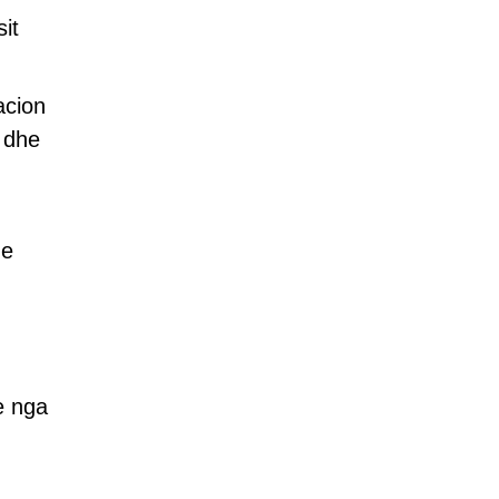
sit
acion
q dhe
me
e nga