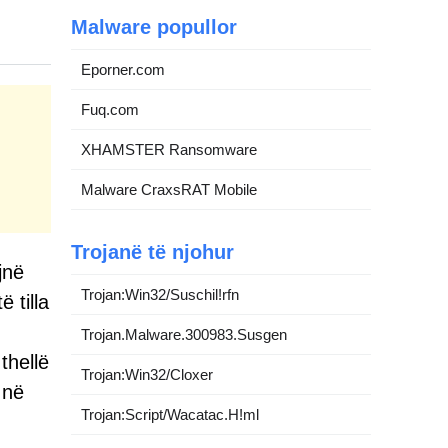
Malware popullor
Eporner.com
Fuq.com
XHAMSTER Ransomware
Malware CraxsRAT Mobile
Trojanë të njohur
jnë
Trojan:Win32/Suschil!rfn
 tilla
Trojan.Malware.300983.Susgen
thellë
Trojan:Win32/Cloxer
 në
Trojan:Script/Wacatac.H!ml