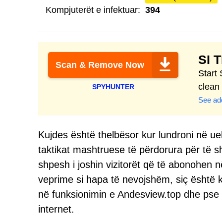
Kompjuterët e infektuar:
394
SI 
Scan & Remove Now
Start
clean
SPYHUNTER
See add
Kujdes është thelbësor kur lundroni në u
taktikat mashtruese të përdorura për të sh
shpesh i joshin vizitorët që të abonohen 
veprime si hapa të nevojshëm, siç është k
në funksionimin e Andesview.top dhe pse s
internet.