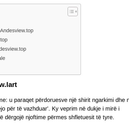
e Andesview.top
.top
desview.top
ale
w.lart
e: u paraqet përdoruesve një shirit ngarkimi dhe n
ejo për të vazhduar'. Ky veprim në dukje i mirë i
ë dërgojë njoftime përmes shfletuesit të tyre.