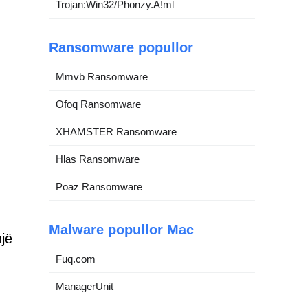
Trojan:Win32/Phonzy.A!ml
Ransomware popullor
Mmvb Ransomware
Ofoq Ransomware
XHAMSTER Ransomware
Hlas Ransomware
Poaz Ransomware
Malware popullor Mac
jë
Fuq.com
ManagerUnit