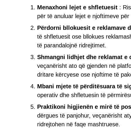
Menaxhoni lejet e shfletuesit
: Ris
për të anuluar lejet e njoftimeve pë
Përdorni bllokuesit e reklamave d
të shfletuesit ose bllokues reklamas
të parandalojnë ridrejtimet.
Shmangni lidhjet dhe reklamat e
veçanërisht ato që gjenden në plat
dritare kërcyese ose njoftime të pak
Mbani mjete të përditësuara të si
operativ dhe shfletuesin të përmirës
Praktikoni higjienën e mirë të po
dërgues të panjohur, veçanërisht aty
ridrejtohen në faqe mashtruese.