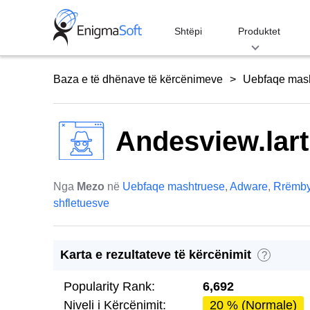
Skip
to
Shtëpi
Produktet
content
Baza e të dhënave të kërcënimeve
Uebfaqe mas
Andesview.lart
Nga
Mezo
në
Uebfaqe mashtruese
,
Adware
,
Rrëmby
shfletuesve
Karta e rezultateve të kërcënimit
?
Popularity Rank:
6,692
Niveli i Kërcënimit:
20 % (Normale)