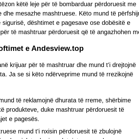
ytëzon këtë leje për të bombarduar përdoruesit me
eme dhe mesazhe mashtruese. Këto mund të përfshij
ë sigurisë, dështimet e pagesave ose dobësitë e
ce për të mashtruar përdoruesit që të angazhohen më
oftimet e Andesview.top
në krijuar për të mashtruar dhe mund t'i drejtojnë
mta. Ja se si këto ndërveprime mund të rrezikojnë
mund të reklamojnë dhurata të rreme, shërbime
ë produkteve, duke mashtruar përdoruesit të
ajet e pagesës.
uese mund t'i nxisin përdoruesit të zbulojnë