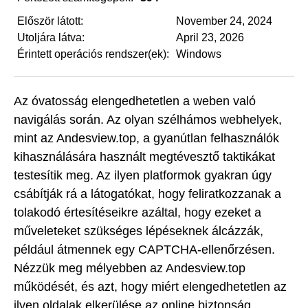
Először látott:
November 24, 2024
Utoljára látva:
April 23, 2026
Érintett operációs rendszer(ek):
Windows
Az óvatosság elengedhetetlen a weben való
navigálás során. Az olyan szélhámos webhelyek,
mint az Andesview.top, a gyanútlan felhasználók
kihasználására használt megtévesztő taktikákat
testesítik meg. Az ilyen platformok gyakran úgy
csábítják rá a látogatókat, hogy feliratkozzanak a
tolakodó értesítéseikre azáltal, hogy ezeket a
műveleteket szükséges lépéseknek álcázzák,
például átmennek egy CAPTCHA-ellenőrzésen.
Nézzük meg mélyebben az Andesview.top
működését, és azt, hogy miért elengedhetetlen az
ilyen oldalak elkerülése az online biztonság