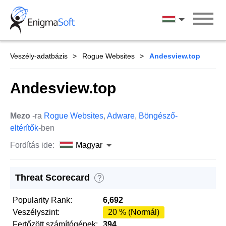
Skip
to
Magyar
content
Veszély-adatbázis
Rogue Websites
Andesview.top
Andesview.top
Mezo
-ra
Rogue Websites
,
Adware
,
Böngésző-
eltérítők
-ben
Fordítás ide:
Magyar
Threat Scorecard
?
Popularity Rank:
6,692
Veszélyszint:
20 % (Normál)
Fertőzött számítógépek:
394