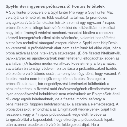
SpyHunter ingyenes próbaverzió: Fontos feltételek
A SpyHunter próbaverzió a SpyHunter Pro vagy a SpyHunter Mac
verziójához érhető el, és több eszközt tartalmaz (a promóciós
anyagokban/vásárlási oldalon leírtak szerint) egy egyszeri 7 napos
próbaidőszakra, átfogó kártevő-észlelési és -eltávolítási funkciókat,
nagy teljesítményű védelmi mechanizmusokat kínálva a rendszer
kártevő-fenyegetések elleni aktív védelmére, valamint hozzáférést
biztosítva technikai támogató csapatunkhoz a SpyHunter HelpDesk-
en keresztül. A próbaidőszak alatt nem számítunk fel előre díjat, bár a
próba aktiválásához hitelkártya szükséges. (Előre fizetett hitelkártyák,
bankkártyák és ajándékkártyák nem feltétlenül elfogadottak ebben az
ajánlatban.) A fizetési módra vonatkozó követelmény a folyamatos,
zavartalan biztonsági védelem biztosítása a próbaidőszakról fizetős
előfizetésre való áttérés során, amennyiben úgy dönt, hogy vásárol. A
fizetési módra nem terheljük meg előre a fizetési összeget a
próbaidőszak alatt, bár engedélyezési kérelmeket küldhetünk a
pénzintézetének a fizetési mód érvényességének ellenőrzésére (az
ilyen engedélyezési beküldések nem minősülnek az EnigmaSoft általi
díj- vagy egyéb kérelmeknek, de a fizetési módtól és/vagy a
pénzintézettől függően befolyásolhatják a számlája elérhetőségét). A
próbaidőszakot lemondhatja az EnigmaSoft webhelyének Saját fiók
részében, vagy a 7 napos próbaidőszak vége előtt felvéve az
EnigmaSofttal a kapcsolatot, hogy elkerülje a próbaidőszak lejárta
után azonnal esedékessé váló és feldolgozott díjat. Ha a