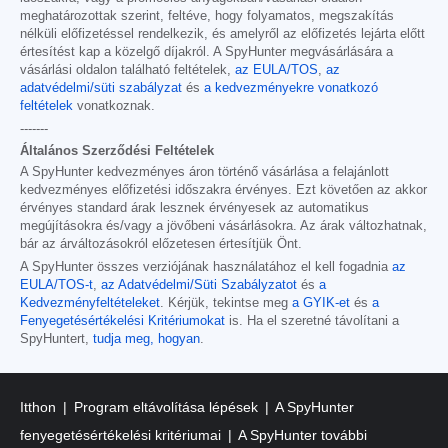
meghatározottak szerint, feltéve, hogy folyamatos, megszakítás
nélküli előfizetéssel rendelkezik, és amelyről az előfizetés lejárta előtt
értesítést kap a közelgő díjakról. A SpyHunter megvásárlására a
vásárlási oldalon található feltételek,
az EULA/TOS
,
az
adatvédelmi/süti szabályzat
és
a kedvezményekre vonatkozó
feltételek
vonatkoznak.
-------
Általános Szerződési Feltételek
A SpyHunter kedvezményes áron történő vásárlása a felajánlott
kedvezményes előfizetési időszakra érvényes. Ezt követően az akkor
érvényes standard árak lesznek érvényesek az automatikus
megújításokra és/vagy a jövőbeni vásárlásokra. Az árak változhatnak,
bár az árváltozásokról előzetesen értesítjük Önt.
A SpyHunter összes verziójának használatához el kell fogadnia
az
EULA/TOS-t
,
az Adatvédelmi/Süti Szabályzatot
és
a
Kedvezményfeltételeket
. Kérjük, tekintse meg
a GYIK-et
és
a
Fenyegetésértékelési Kritériumokat
is. Ha el szeretné távolítani a
SpyHuntert,
tudja meg, hogyan
.
Itthon
Program eltávolítása lépések
A SpyHunter
fenyegetésértékelési kritériumai
A SpyHunter további