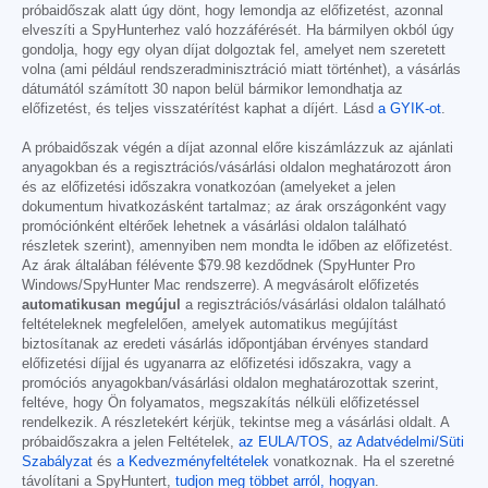
próbaidőszak alatt úgy dönt, hogy lemondja az előfizetést, azonnal
elveszíti a SpyHunterhez való hozzáférését. Ha bármilyen okból úgy
gondolja, hogy egy olyan díjat dolgoztak fel, amelyet nem szeretett
volna (ami például rendszeradminisztráció miatt történhet), a vásárlás
dátumától számított 30 napon belül bármikor lemondhatja az
előfizetést, és teljes visszatérítést kaphat a díjért. Lásd
a GYIK-ot
.
A próbaidőszak végén a díjat azonnal előre kiszámlázzuk az ajánlati
anyagokban és a regisztrációs/vásárlási oldalon meghatározott áron
és az előfizetési időszakra vonatkozóan (amelyeket a jelen
dokumentum hivatkozásként tartalmaz; az árak országonként vagy
promóciónként eltérőek lehetnek a vásárlási oldalon található
részletek szerint), amennyiben nem mondta le időben az előfizetést.
Az árak általában félévente
$79.98
kezdődnek (SpyHunter Pro
Windows/SpyHunter Mac rendszerre). A megvásárolt előfizetés
automatikusan megújul
a regisztrációs/vásárlási oldalon található
feltételeknek megfelelően, amelyek automatikus megújítást
biztosítanak az eredeti vásárlás időpontjában érvényes standard
előfizetési díjjal és ugyanarra az előfizetési időszakra, vagy a
promóciós anyagokban/vásárlási oldalon meghatározottak szerint,
feltéve, hogy Ön folyamatos, megszakítás nélküli előfizetéssel
rendelkezik. A részletekért kérjük, tekintse meg a vásárlási oldalt. A
próbaidőszakra a jelen Feltételek,
az EULA/TOS
,
az Adatvédelmi/Süti
Szabályzat
és
a Kedvezményfeltételek
vonatkoznak. Ha el szeretné
távolítani a SpyHuntert,
tudjon meg többet arról, hogyan
.