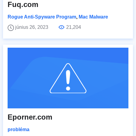
Fuq.com
Rogue Anti-Spyware Program
,
Mac Malware
június 26, 2023
21,204
Eporner.com
probléma