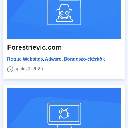
Forestrievic.com
Rogue Websites
,
Adware
,
Böngésző-eltérítők
április 3, 2026