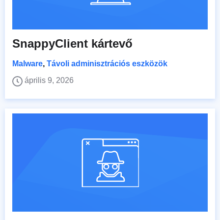
SnappyClient kártevő
Malware
,
Távoli adminisztrációs eszközök
április 9, 2026