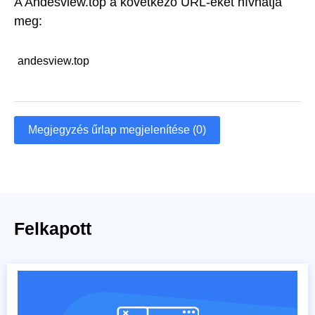
A Andesview.top a következő URL-eket hívhatja
meg:
andesview.top
Megjegyzés űrlap megjelenítése (0)
Felkapott