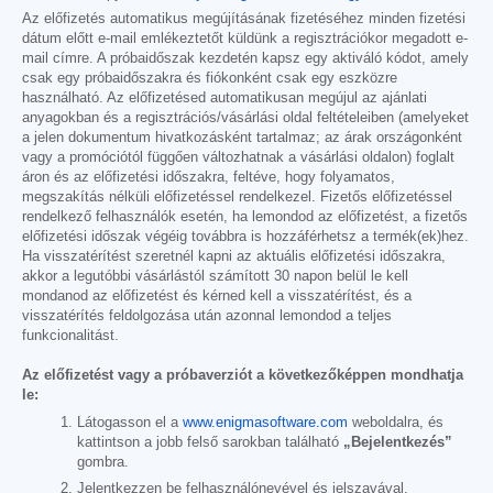
Az előfizetés automatikus megújításának fizetéséhez minden fizetési
dátum előtt e-mail emlékeztetőt küldünk a regisztrációkor megadott e-
mail címre. A próbaidőszak kezdetén kapsz egy aktiváló kódot, amely
csak egy próbaidőszakra és fiókonként csak egy eszközre
használható. Az előfizetésed automatikusan megújul az ajánlati
anyagokban és a regisztrációs/vásárlási oldal feltételeiben (amelyeket
a jelen dokumentum hivatkozásként tartalmaz; az árak országonként
vagy a promóciótól függően változhatnak a vásárlási oldalon) foglalt
áron és az előfizetési időszakra, feltéve, hogy folyamatos,
megszakítás nélküli előfizetéssel rendelkezel. Fizetős előfizetéssel
rendelkező felhasználók esetén, ha lemondod az előfizetést, a fizetős
előfizetési időszak végéig továbbra is hozzáférhetsz a termék(ek)hez.
Ha visszatérítést szeretnél kapni az aktuális előfizetési időszakra,
akkor a legutóbbi vásárlástól számított 30 napon belül le kell
mondanod az előfizetést és kérned kell a visszatérítést, és a
visszatérítés feldolgozása után azonnal lemondod a teljes
funkcionalitást.
Az előfizetést vagy a próbaverziót a következőképpen mondhatja
le:
Látogasson el a
www.enigmasoftware.com
weboldalra, és
kattintson a jobb felső sarokban található
„Bejelentkezés”
gombra.
Jelentkezzen be felhasználónevével és jelszavával.