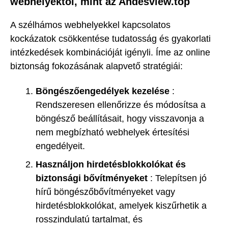
webhelyektől, mint az Andesview.top
A szélhámos webhelyekkel kapcsolatos
kockázatok csökkentése tudatosság és gyakorlati
intézkedések kombinációját igényli. Íme az online
biztonság fokozásának alapvető stratégiái:
Böngészőengedélyek kezelése
:
Rendszeresen ellenőrizze és módosítsa a
böngésző beállításait, hogy visszavonja a
nem megbízható webhelyek értesítési
engedélyeit.
Használjon hirdetésblokkolókat és
biztonsági bővítményeket
: Telepítsen jó
hírű böngészőbővítményeket vagy
hirdetésblokkolókat, amelyek kiszűrhetik a
rosszindulatú tartalmat, és