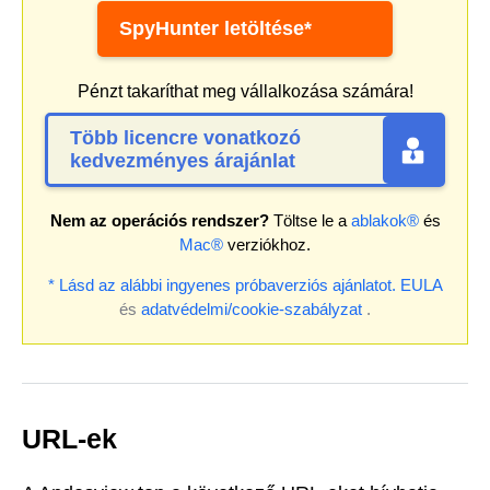
SpyHunter letöltése*
Pénzt takaríthat meg vállalkozása számára!
Több licencre vonatkozó
kedvezményes árajánlat
Nem az operációs rendszer?
Töltse le a
ablakok®
és
Mac®
verziókhoz.
* Lásd az alábbi ingyenes próbaverziós ajánlatot.
EULA
és
adatvédelmi/cookie-szabályzat
.
URL-ek