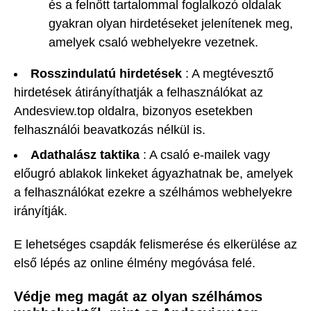
és a felnőtt tartalommal foglalkozó oldalak
gyakran olyan hirdetéseket jelenítenek meg,
amelyek csaló webhelyekre vezetnek.
Rosszindulatú hirdetések
: A megtévesztő
hirdetések átirányíthatják a felhasználókat az
Andesview.top oldalra, bizonyos esetekben
felhasználói beavatkozás nélkül is.
Adathalász taktika
: A csaló e-mailek vagy
előugró ablakok linkeket ágyazhatnak be, amelyek
a felhasználókat ezekre a szélhámos webhelyekre
irányítják.
E lehetséges csapdák felismerése és elkerülése az
első lépés az online élmény megóvása felé.
Védje meg magát az olyan szélhámos