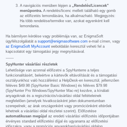
A navigációs menüben lépjen a
„Rendelés/Licencek”
menüpontra.
A rendelés/licenc mellett található egy gomb
az előfizetés lemondására, ha alkalmazható. Megjegyzés:
Ha több rendelése/terméke van, azokat egyenként kell
lemondania.
Ha bármilyen kérdése vagy problémája van, az EnigmaSoft
ügyfélszolgálatát a
support@enigmasoftware.com
e-mail címen, vagy
az EnigmaSoft MyAccount
weboldalán keresztül veheti fel a
kapcsolatot egy támogatási jegy megnyitásával.
-------
SpyHunter vásárlási részletek
Lehetősége van azonnal előfizetni a SpyHunterre a teljes
funkcionalitásért, beleértve a kártevők eltávolítását és a támogatási
osztályunkhoz való hozzáférést a HelpDesk-en keresztül, jellemzően
féléves
$49.98
(SpyHunter Basic Windows) és féléves
$79.98
(SpyHunter Pro Windows/SpyHunter Mac-re) kezdve, a kínálati
anyagoknak és a regisztrációs/vásárlási oldal feltételeinek
megfelelően (amelyek hivatkozásként jelen dokumentumban
szerepelnek; az árak országonként vagy promóciónként eltérőek
lehetnek a vásárlási oldal részletei szerint). Előfizetése
automatikusan megújul
az eredeti vásárlási előfizetés időpontjában
érvényes standard előfizetési díjjal és ugyanarra az előfizetési
időszakra, vagy a promóciós anyagokban/vásárlási oldalon