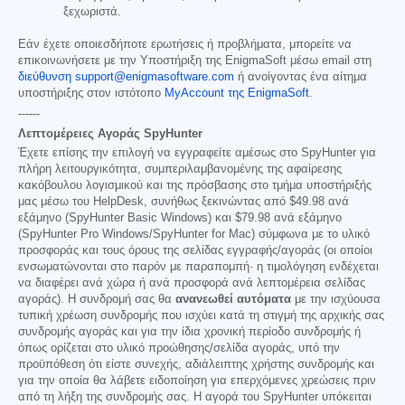
ξεχωριστά.
Εάν έχετε οποιεσδήποτε ερωτήσεις ή προβλήματα, μπορείτε να
επικοινωνήσετε με την Υποστήριξη της EnigmaSoft μέσω email στη
διεύθυνση support@enigmasoftware.com
ή ανοίγοντας ένα αίτημα
υποστήριξης στον ιστότοπο
MyAccount της EnigmaSoft
.
------
Λεπτομέρειες Αγοράς SpyHunter
Έχετε επίσης την επιλογή να εγγραφείτε αμέσως στο SpyHunter για
πλήρη λειτουργικότητα, συμπεριλαμβανομένης της αφαίρεσης
κακόβουλου λογισμικού και της πρόσβασης στο τμήμα υποστήριξής
μας μέσω του HelpDesk, συνήθως ξεκινώντας από
$49.98
ανά
εξάμηνο (SpyHunter Basic Windows) και
$79.98
ανά εξάμηνο
(SpyHunter Pro Windows/SpyHunter for Mac) σύμφωνα με το υλικό
προσφοράς και τους όρους της σελίδας εγγραφής/αγοράς (οι οποίοι
ενσωματώνονται στο παρόν με παραπομπή· η τιμολόγηση ενδέχεται
να διαφέρει ανά χώρα ή ανά προσφορά ανά λεπτομέρεια σελίδας
αγοράς). Η συνδρομή σας θα
ανανεωθεί αυτόματα
με την ισχύουσα
τυπική χρέωση συνδρομής που ισχύει κατά τη στιγμή της αρχικής σας
συνδρομής αγοράς και για την ίδια χρονική περίοδο συνδρομής ή
όπως ορίζεται στο υλικό προώθησης/σελίδα αγοράς, υπό την
προϋπόθεση ότι είστε συνεχής, αδιάλειπτης χρήστης συνδρομής και
για την οποία θα λάβετε ειδοποίηση για επερχόμενες χρεώσεις πριν
από τη λήξη της συνδρομής σας. Η αγορά του SpyHunter υπόκειται