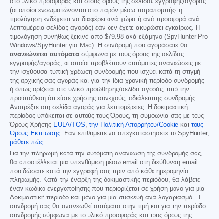
στο υλικό προσφοράς και στους όρους της σελίδας εγγραφής/αγοράς
(οι οποίοι ενσωματώνονται στο παρόν μέσω παραπομπής· η
τιμολόγηση ενδέχεται να διαφέρει ανά χώρα ή ανά προσφορά ανά
λεπτομέρεια σελίδας αγοράς) εάν δεν έχετε ακυρώσει εγκαίρως. Η
τιμολόγηση συνήθως ξεκινά από
$79.98
ανά εξάμηνο (SpyHunter Pro
Windows/SpyHunter για Mac). Η συνδρομή που αγοράσατε θα
ανανεώνεται αυτόματα
σύμφωνα με τους όρους της σελίδας
εγγραφής/αγοράς, οι οποίοι προβλέπουν αυτόματες ανανεώσεις με
την ισχύουσα τυπική χρέωση συνδρομής που ισχύει κατά τη στιγμή
της αρχικής σας αγοράς και για την ίδια χρονική περίοδο συνδρομής
ή όπως ορίζεται στο υλικό προώθησης/σελίδα αγοράς, υπό την
προϋπόθεση ότι είστε χρήστης συνεχούς, αδιάλειπτης συνδρομής.
Ανατρέξτε στη σελίδα αγοράς για λεπτομέρειες. Η δοκιμαστική
περίοδος υπόκειται σε αυτούς τους Όρους, τη συμφωνία σας με τους
Όρους Χρήσης
EULA/TOS
,
την Πολιτική Απορρήτου/Cookie
και
τους
Όρους Έκπτωσης
. Εάν επιθυμείτε να απεγκαταστήσετε το SpyHunter,
μάθετε πώς
.
Για την πληρωμή κατά την αυτόματη ανανέωση της συνδρομής σας,
θα αποστέλλεται μια υπενθύμιση μέσω email στη διεύθυνση email
που δώσατε κατά την εγγραφή σας πριν από κάθε ημερομηνία
πληρωμής. Κατά την έναρξη της δοκιμαστικής περιόδου, θα λάβετε
έναν κωδικό ενεργοποίησης που περιορίζεται σε χρήση μόνο για μία
Δοκιμαστική περίοδο και μόνο για μία συσκευή ανά λογαριασμό. Η
συνδρομή σας θα ανανεωθεί αυτόματα στην τιμή και για την περίοδο
συνδρομής σύμφωνα με το υλικό προσφοράς και τους όρους της