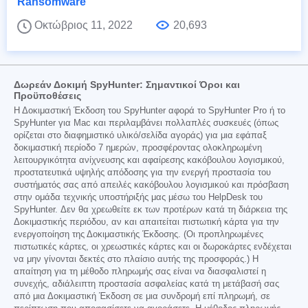
Ransomware
Οκτώβριος 11, 2022
20,693
Δωρεάν Δοκιμή SpyHunter: Σημαντικοί Όροι και
Προϋποθέσεις
Η Δοκιμαστική Έκδοση του SpyHunter αφορά το SpyHunter Pro ή το
SpyHunter για Mac και περιλαμβάνει πολλαπλές συσκευές (όπως
ορίζεται στο διαφημιστικό υλικό/σελίδα αγοράς) για μια εφάπαξ
δοκιμαστική περίοδο 7 ημερών, προσφέροντας ολοκληρωμένη
λειτουργικότητα ανίχνευσης και αφαίρεσης κακόβουλου λογισμικού,
προστατευτικά υψηλής απόδοσης για την ενεργή προστασία του
συστήματός σας από απειλές κακόβουλου λογισμικού και πρόσβαση
στην ομάδα τεχνικής υποστήριξής μας μέσω του HelpDesk του
SpyHunter. Δεν θα χρεωθείτε εκ των προτέρων κατά τη διάρκεια της
Δοκιμαστικής περιόδου, αν και απαιτείται πιστωτική κάρτα για την
ενεργοποίηση της Δοκιμαστικής Έκδοσης. (Οι προπληρωμένες
πιστωτικές κάρτες, οι χρεωστικές κάρτες και οι δωροκάρτες ενδέχεται
να μην γίνονται δεκτές στο πλαίσιο αυτής της προσφοράς.) Η
απαίτηση για τη μέθοδο πληρωμής σας είναι να διασφαλιστεί η
συνεχής, αδιάλειπτη προστασία ασφαλείας κατά τη μετάβασή σας
από μια Δοκιμαστική Έκδοση σε μια συνδρομή επί πληρωμή, σε