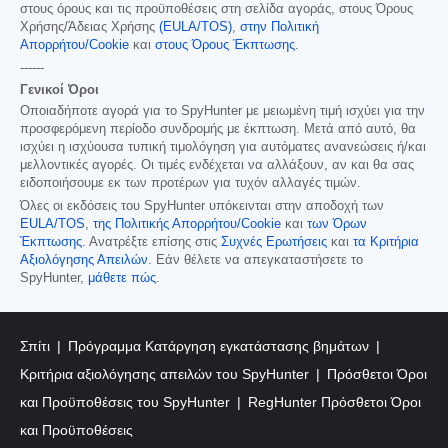
στους όρους και τις προϋποθέσεις στη σελίδα αγοράς, στους Όρους
Χρήσης/Άδειας Χρήσης
(EULA/TOS)
,
στην Πολιτική
Απορρήτου/Cookie
και
στους Όρους Έκπτωσης
.
------
Γενικοί Όροι
Οποιαδήποτε αγορά για το SpyHunter με μειωμένη τιμή ισχύει για την
προσφερόμενη περίοδο συνδρομής με έκπτωση. Μετά από αυτό, θα
ισχύει η ισχύουσα τυπική τιμολόγηση για αυτόματες ανανεώσεις ή/και
μελλοντικές αγορές. Οι τιμές ενδέχεται να αλλάξουν, αν και θα σας
ειδοποιήσουμε εκ των προτέρων για τυχόν αλλαγές τιμών.
Όλες οι εκδόσεις του SpyHunter υπόκεινται στην αποδοχή των
EULA/TOS
,
της Πολιτικής Απορρήτου/Cookie
και
των Όρων
Έκπτωσης
. Ανατρέξτε επίσης στις
Συχνές Ερωτήσεις
και
τα Κριτήρια
Αξιολόγησης Απειλών
. Εάν θέλετε να απεγκαταστήσετε το
SpyHunter,
μάθετε πώς
.
Σπίτι
Πρόγραμμα Κατάργηση εγκατάστασης βημάτων
Κριτήρια αξιολόγησης απειλών του SpyHunter
Πρόσθετοι Όροι
και Προϋποθέσεις του SpyHunter
RegHunter Πρόσθετοι Όροι
και Προϋποθέσεις