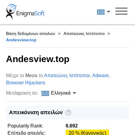
Skip
to
Ελληνικά
content
Βάση δεδομένων απειλών
Απατεώνες Ιστότοποι
Andesview.top
Andesview.top
Μέχρι το
Mezo
το
Απατεώνες Ιστότοποι
,
Adware
,
Browser Hijackers
Μετάφραση σε:
Ελληνικά
Απεικόνιση απειλών
?
Popularity Rank:
6,692
Επίπεδο απειλής:
20 % (Κανονικός)