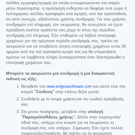
σελίδας εγγραφής/αγοράς (οι οποίοι ενσωματώνονται στο παρόν
μέσω παραπομπής· η τιμολόγηση ενδέχεται να διαφέρει ανά χώρα ή
λεπτομέρειες σελίδας προσφοράς ανά αγορά), υπό την προϋπόθεση
ότι είστε συνεχής, αδιάλειπτος χρήστης συνδρομής. Για τους χρήστες
συνδρομών επί πληρωμή, εάν ακυρώσετε, θα συνεχίσετε να έχετε
πρόσβαση στο/στα προϊόν/τα σας μέχρι το τέλος της περιόδου
συνδρομής επί πληρωμή. Εάν επιθυμείτε να λάβετε επιστροφή
χρημάτων για την τρέχουσα περίοδο συνδρομής σας, πρέπει να
ακυρώσετε και να υποβάλετε αίτηση επιστροφής χρημάτων εντός 30
ημερών από την πιο πρόσφατη αγορά σας και θα σταματήσετε
αμέσως να λαμβάνετε πλήρη λειτουργικότητα όταν διεκπεραιωθεί η
επιστροφή χρημάτων σας.
Μπορείτε να ακυρώσετε μια συνδρομή ή μια δοκιμαστική
έκδοση ως εξής:
Μεταβείτε στο
www.enigmasoftware.com
και κάντε κλικ στο
κουμπί
"Σύνδεση"
στην επάνω δεξιά γωνία.
Συνδεθείτε με το όνομα χρήστη και τον κωδικό πρόσβασής
σας.
Στο μενού πλοήγησης, μεταβείτε στην
επιλογή
"Παραγγελία/Άδειες χρήσης".
Δίπλα στην παραγγελία/
άδειά σας, υπάρχει ένα κουμπί για να ακυρώσετε τη
συνδρομή σας, εάν υπάρχει. Σημείωση: Εάν έχετε πολλές
παραγγελίες/προϊόντα, θα πρέπει να τα ακυρώσετε