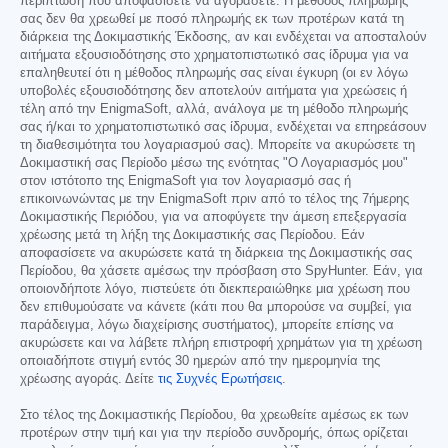
περίπτωση που αποφασίσετε να αγοράσετε. Η μέθοδος πληρωμής
σας δεν θα χρεωθεί με ποσό πληρωμής εκ των προτέρων κατά τη
διάρκεια της Δοκιμαστικής Έκδοσης, αν και ενδέχεται να αποσταλούν
αιτήματα εξουσιοδότησης στο χρηματοπιστωτικό σας ίδρυμα για να
επαληθευτεί ότι η μέθοδος πληρωμής σας είναι έγκυρη (οι εν λόγω
υποβολές εξουσιοδότησης δεν αποτελούν αιτήματα για χρεώσεις ή
τέλη από την EnigmaSoft, αλλά, ανάλογα με τη μέθοδο πληρωμής
σας ή/και το χρηματοπιστωτικό σας ίδρυμα, ενδέχεται να επηρεάσουν
τη διαθεσιμότητα του λογαριασμού σας). Μπορείτε να ακυρώσετε τη
Δοκιμαστική σας Περίοδο μέσω της ενότητας "Ο Λογαριασμός μου"
στον ιστότοπο της EnigmaSoft για τον λογαριασμό σας ή
επικοινωνώντας με την EnigmaSoft πριν από το τέλος της 7ήμερης
Δοκιμαστικής Περιόδου, για να αποφύγετε την άμεση επεξεργασία
χρέωσης μετά τη λήξη της Δοκιμαστικής σας Περίοδου. Εάν
αποφασίσετε να ακυρώσετε κατά τη διάρκεια της Δοκιμαστικής σας
Περίοδου, θα χάσετε αμέσως την πρόσβαση στο SpyHunter. Εάν, για
οποιονδήποτε λόγο, πιστεύετε ότι διεκπεραιώθηκε μια χρέωση που
δεν επιθυμούσατε να κάνετε (κάτι που θα μπορούσε να συμβεί, για
παράδειγμα, λόγω διαχείρισης συστήματος), μπορείτε επίσης να
ακυρώσετε και να λάβετε πλήρη επιστροφή χρημάτων για τη χρέωση
οποιαδήποτε στιγμή εντός 30 ημερών από την ημερομηνία της
χρέωσης αγοράς. Δείτε
τις Συχνές Ερωτήσεις
.
Στο τέλος της Δοκιμαστικής Περίοδου, θα χρεωθείτε αμέσως εκ των
προτέρων στην τιμή και για την περίοδο συνδρομής, όπως ορίζεται