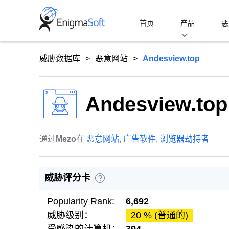
Skip
to
首页
产品
恶
content
威胁数据库
恶意网站
Andesview.top
Andesview.top
通过
Mezo
在
恶意网站
,
广告软件
,
浏览器劫持者
威胁评分卡
?
Popularity Rank:
6,692
威胁级别：
20 % (普通的)