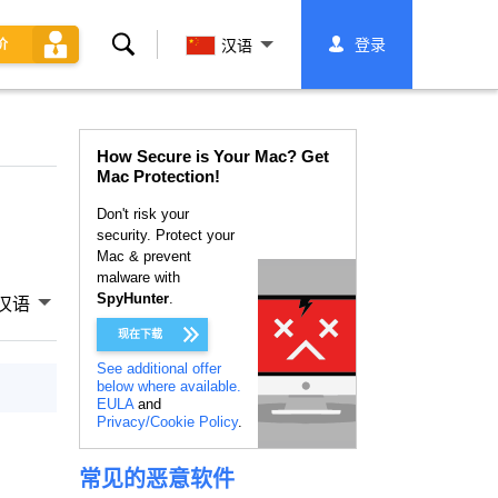
搜
登录
价
汉语
索
How Secure is Your Mac? Get
Mac Protection!
Don't risk your
security. Protect your
Mac & prevent
malware with
SpyHunter
.
汉语
现在下载
See additional offer
below where available.
EULA
and
Privacy/Cookie Policy
.
常见的恶意软件