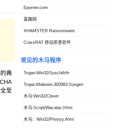
Eporner.com
富趣网
XHAMSTER Ransomware
CraxsRAT 移动恶意软件
常见的木马程序
骗的典
Trojan:Win32/Suschil!rfn
CHA
Trojan.Malware.300983.Susgen
安全至
木马:Win32/Cloxer
木马:Script/Wacatac.H!ml
木马：Win32/Phonzy.A!ml