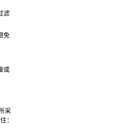
过滤
避免
接或
站所采
记住：