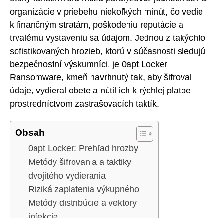
organizácie v priebehu niekoľkých minút, čo vedie
k finančným stratám, poškodeniu reputácie a
trvalému vystaveniu sa údajom. Jednou z takýchto
sofistikovaných hrozieb, ktorú v súčasnosti sledujú
bezpečnostní výskumníci, je 0apt Locker
Ransomware, kmeň navrhnutý tak, aby šifroval
údaje, vydieral obete a nútil ich k rýchlej platbe
prostredníctvom zastrašovacích taktík.
Obsah
0apt Locker: Prehľad hrozby
Metódy šifrovania a taktiky
dvojitého vydierania
Riziká zaplatenia výkupného
Metódy distribúcie a vektory
infekcie