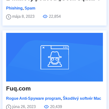
Phishing
,
Spam
mája 8, 2023
22,854
Fuq.com
Rogue Anti-Spyware program
,
Škodlivý softvér Mac
júna 26, 2023
20,439