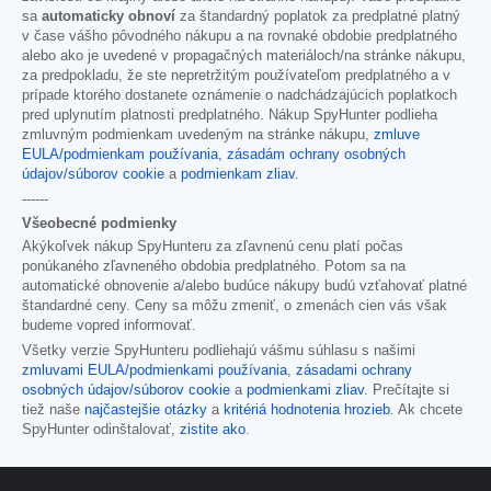
sa
automaticky obnoví
za štandardný poplatok za predplatné platný
v čase vášho pôvodného nákupu a na rovnaké obdobie predplatného
alebo ako je uvedené v propagačných materiáloch/na stránke nákupu,
za predpokladu, že ste nepretržitým používateľom predplatného a v
prípade ktorého dostanete oznámenie o nadchádzajúcich poplatkoch
pred uplynutím platnosti predplatného. Nákup SpyHunter podlieha
zmluvným podmienkam uvedeným na stránke nákupu,
zmluve
EULA/podmienkam používania
,
zásadám ochrany osobných
údajov/súborov cookie
a
podmienkam zliav
.
------
Všeobecné podmienky
Akýkoľvek nákup SpyHunteru za zľavnenú cenu platí počas
ponúkaného zľavneného obdobia predplatného. Potom sa na
automatické obnovenie a/alebo budúce nákupy budú vzťahovať platné
štandardné ceny. Ceny sa môžu zmeniť, o zmenách cien vás však
budeme vopred informovať.
Všetky verzie SpyHunteru podliehajú vášmu súhlasu s našimi
zmluvami EULA/podmienkami používania
,
zásadami ochrany
osobných údajov/súborov cookie
a
podmienkami zliav
. Prečítajte si
tiež naše
najčastejšie otázky
a
kritériá hodnotenia hrozieb
. Ak chcete
SpyHunter odinštalovať,
zistite ako
.