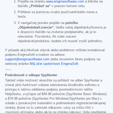
Prejdite na stránku
www.enigmasoftware.com
a kliknite na
tlačidlo
„Prihlásiť sa“
v pravom hornom rohu.
Prihláste sa pomocou svojho používateľského mena a
hesla.
V navigačnej ponuke prejdite na
položku
„Objednávka/Licencie“.
Vedľa vašej objednávky/licencie je
k dispozícii tlačidlo na zrušenie predplatného, ak je to
relevantné. Poznámka: Ak máte viacero
objednávok/produktov, budete ich musieť zrušiť jednotlivo.
V prípade akýchkoľvek otázok alebo problémov môžete kontaktovať
podporu EnigmaSoft e-mailom na adrese
support@enigmasoftware.com
alebo otvorením tiketu podpory na
webovej stránke
Môj účet spoločnosti EnigmaSoft
.
------
Podrobnosti o nákupe SpyHunter
Taktiež máte možnosť okamžite sa prihlásiť na odber SpyHunter a
získať plnú funkčnosť vrátane odstránenia škodlivého softvéru a
prístupu k nášmu oddeleniu podpory prostredníctvom nášho
HelpDesku, zvyčajne od
$49.98
polročne (SpyHunter Basic Windows)
a
$79.98
polročne (SpyHunter Pro Windows/SpyHunter pre Mac) v
súlade s ponukovými materiálmi a podmienkami registrácie/nákupnej
stránky (ktoré sú tu zahrnuté odkazom; ceny sa môžu líšiť v
závislosti od krajiny alebo akcie na stránke nákupu). Vaše predplatné