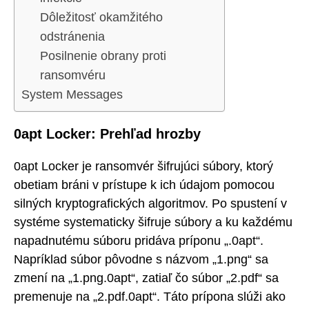
Dôležitosť okamžitého
odstránenia
Posilnenie obrany proti
ransomvéru
System Messages
0apt Locker: Prehľad hrozby
0apt Locker je ransomvér šifrujúci súbory, ktorý
obetiam bráni v prístupe k ich údajom pomocou
silných kryptografických algoritmov. Po spustení v
systéme systematicky šifruje súbory a ku každému
napadnutému súboru pridáva príponu „.0apt“.
Napríklad súbor pôvodne s názvom „1.png“ sa
zmení na „1.png.0apt“, zatiaľ čo súbor „2.pdf“ sa
premenuje na „2.pdf.0apt“. Táto prípona slúži ako