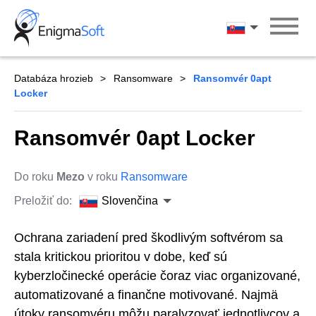
Skip
to
Slovenčina
content
Databáza hrozieb
Ransomware
Ransomvér 0apt
Locker
Ransomvér 0apt Locker
Do roku
Mezo
v roku
Ransomware
Preložiť do:
Slovenčina
Ochrana zariadení pred škodlivým softvérom sa
stala kritickou prioritou v dobe, keď sú
kyberzločinecké operácie čoraz viac organizované,
automatizované a finančne motivované. Najmä
útoky ransomvéru môžu paralyzovať jednotlivcov a