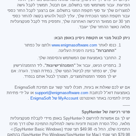
הפרעות. עבור משתמשי מנוי בתשלום, אם תבטל, תמשיך לקבל גישה
למוצר/ים שלך עד סוף תקופת המנוי בתשלום. אם ברצונך לקבל החזר כספי
עבור תקופת המנוי הנוכחית שלך, עליך לבטל ולהגיש בקשה להחזר כספי
תוך 30 יום ממועד הרכישה האחרונה שלך, ותפסיק מיד לקבל פונקציונליות
מלאה כאשר ההחזר שלך יעובד.
ניתן לבטל מנוי או תקופת ניסיון באופן הבא:
כנסו לאתר
www.enigmasoftware.com
ולחצו על כפתור
"התחברות"
בפינה הימנית העליונה.
התחבר באמצעות שם המשתמש והסיסמה שלך.
בתפריט הניווט, עבור אל
"הזמנה/רישיונות".
ליד ההזמנה/רישיון
שלך, יש כפתור זמין לביטול המנוי שלך, במידת הצורך. הערה: אם
יש לך מספר הזמנות/מוצרים, תצטרך לבטל אותם בנפרד.
אם יש לכם שאלות או בעיות, תוכלו ליצור קשר עם תמיכת EnigmaSoft
באמצעות דוא"ל לכתובת
support@enigmasoftware.com
או על ידי פתיחת
פנייה לתמיכה באתר האינטרנט
MyAccount של EnigmaSoft
.
------
פרטי רכישה של SpyHunter
יש לך גם אפשרות להירשם ל-SpyHunter באופן מיידי לקבלת פונקציונליות
מלאה, כולל הסרת תוכנות זדוניות וגישה למחלקת התמיכה שלנו דרך מרכז
התמיכה שלנו, החל מ-
$49.98
חצי שנתי (SpyHunter Basic Windows) ו-
$79.98
חצי שנתי (SpyHunter Pro Windows/SpyHunter for Mac) בהתאם