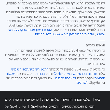
לחומרי ההצעה ולתנאי דף ההרשמה/רכישה (המשולבים במסמך זה כהפניה;
המחירים עשויים להשתנות בהתאם למדינה או למבצע לפי פרטי דף
הרכישה). המנוי שלך
יחודש אוטומטית
בדמי המנוי הסטנדרטיים הרלוונטיים
בזמן הרכישה המקורית שלך ולאותה תקופת מנוי או כפי שצוין בחומרי
הקידום/דף הרכישה, בתנאי שאתה משתמש מנוי רציף וללא הפרעות ועבורם
תקבל הודעה על חיובים עתידיים לפני תום המנוי שלך. רכישת SpyHunter
כפופה לתנאים וההגבלות בדף הרכישה,
הסכם רישיון משתמש קרקע/תנאי
שימוש
,
מדיניות הפרטיות/קובצי Cookie
ותנאי ההנחה
.
------
תנאים כלליים
כל רכישה של SpyHunter במחיר מוזל תקפה לתקופת המנוי המוזלת
המוצעת. לאחר מכן, המחיר הסטנדרטי הרלוונטי יחול על חידושים אוטומטיים
ו/או רכישות עתידיות. המחירים עשויים להשתנות, אך נודיע לכם מראש על
שינויי מחירים.
כל גרסאות SpyHunter כפופות להסכמתך
לתנאי השימוש/תנאי השימוש
שלנו,
מדיניות הפרטיות/קובצי ה-Cookie
ותנאי
ההנחה
. אנא עיין גם
בשאלות
הנפוצות
ובקריטריונים
להערכת איומים
. אם ברצונך להסיר את ההתקנה של
SpyHunter,
למד כיצד
.
בית
שלבי הסרת ההתקנה של התוכנית
קריטריוני הערכת האיום
SpyHunter תנאים והגבלות נוספים
תנאים
של SpyHunter