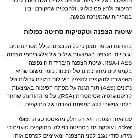
ההשלכות של אי ציות. שינויים גלויים אלה נועדו ליצור
דחיפות ולחץ פסיכולוגי, ולהבטיח שהקורבן יבין
במהירות שהמערכת נפגעה.
שיטות הצפנה וטקטיקות סחיטה כפולות
בהודעת הכופר נטען כי כל הקבצים, כולל מסדי נתונים
וגיבויים, הוצפנו באמצעות שילוב של אלגוריתמי הצפנה
AES ו-RSA. שיטת הצפנה היברידית זו נפוצה
בקמפיינים מתוחכמים של תוכנות כופר משום שהיא
מאפשרת לתוקפים להצפין ביעילות כמויות גדולות של
נתונים (AES) תוך הגנה על מפתח הפענוח באמצעות
קריפטוגרפיה אסימטרית (RSA). על פי ההודעה, שחזור
בלתי אפשרי ללא המפתח הפרטי של התוקפים.
עם זאת, הצפנה היא רק חלק מהאסטרטגיה. 0apt
Locker עוסקת גם בסחיטה כפולה. התוקפים טוענים כי
מידע סודי נגנב לפני ההצפנה ומאיימים לפרסם אותו