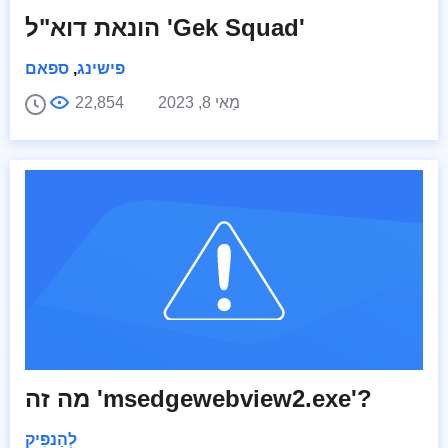
הונאת דוא"ל 'Gek Squad'
פישינג
,
ספאם
מַאִי 8, 2023
22,854
מה זה 'msedgewebview2.exe'?
לְהַנפִּיק