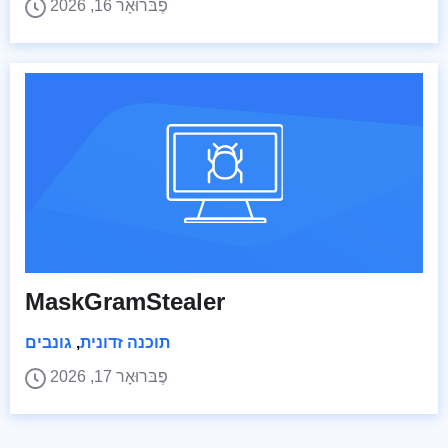
פֶבּרוּאָר 16, 2026
MaskGramStealer
תוכנה זדונית
,
גונבים
פֶבּרוּאָר 17, 2026