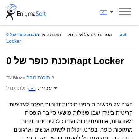
Skip
to
עברית
content
מסד נתונים של איומים
תוכנת כופר
תוכנת כופר של 0apt
Locker
תוכנת כופר של 0apt Locker
ב-
תוכנת כופר
Mezo
עד
עברית
לתרגם ל:
הגנה על מכשירים מפני תוכנות זדוניות הפכה לעדיפות
קריטית בעידן שבו פעולות פושעי סייבר הופכות
מאורגנות, אוטומטיות ומונעות כלכלית יותר ויותר.
מתקפות כופר, בפרט, יכולות לשתק אנשים וארגונים
תוך דקות, מה שמוביל להפסד כספי, נזק תדמיתי