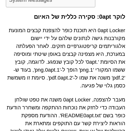
System Messages
לוקר 0apt: סקירה כללית של האיום
0apt Locker היא תוכנת כופר להצפנת קבצים המונעת
מקורבנות גישה לנתונים שלהם על ידי יישום
אלגוריתמים קריפטוגרפיים חזקים. לאחר הפעלתה
במערכת, היא מצפינה קבצים באופן שיטתי ומוסיפה
את הסיומת '.0apt' לכל קובץ שנפגע. לדוגמה, קובץ
ששמו המקורי '1.png' הופך ל-'1.png.0apt', בעוד ש-
'2.pdf' משנה את שמו ל-'2.pdf.0apt'. סיומת זו משמשת
כסמן גלוי של פגיעה.
מעבר להצפנה, 0apt Locker משנה את טפט שולחן
העבודה כדי לחזק את נוכחות ההתקפה ומשחרר הודעת
כופר בשם 'README0apt.txt'. ההודעת מספקת
הוראות ליצירת קשר עם התוקפים ומתארת את