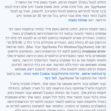
תחליט לבטל במהלך תקופת הניסיון, תאבד באופן מיידי את הגישה ל-
SpyHunter. אם, מכל סיבה שהיא, אתה מאמין שעובד חיוב שלא רצית לבצע
(דבר שיכול להתרחש בהתאם לניהול המערכת, לדוגמה), תוכל גם לבטל
ולקבל החזר כספי מלא עבור החיוב בכל עת תוך 30 יום ממועד חיוב
הרכישה. ראה
שאלות נפוצות
.
בסוף תקופת הניסיון, תחויב מראש באופן מיידי במחיר ובתקופת המנוי כפי
שמפורט בחומרי ההצעה ובתנאי דף ההרשמה/רכישה (המשולבים בזאת
כהפניה; המחירים עשויים להשתנות בהתאם למדינה או למבצע לפי פרטי דף
הרכישה) אם לא ביטלת בזמן. המחירים מתחילים בדרך כלל ב-
$79.98
מדי
חצי שנה (SpyHunter Pro Windows/SpyHunter עבור Mac). המנוי שרכשת
יחודש אוטומטית
בהתאם לתנאי דף ההרשמה/רכישה, המספקים חידושים
אוטומטיים בדמי המנוי הסטנדרטיים הרלוונטיים בזמן הרכישה המקורית שלך
ולאותה תקופת מנוי או כפי שמפורט בחומרי הקידום/דף הרכישה, בתנאי
שאתה משתמש מנוי רציף וללא הפרעות. אנא עיין בדף הרכישה לפרטים.
תקופת הניסיון כפופה לתנאים אלה, הסכמתך להסכם רישיון משתמש
קרקע/תנאי שימוש
,
מדיניות פרטיות/קובצי Cookie
ותנאי הנחה
. אם ברצונך
להסיר את ההתקנה של SpyHunter,
למד כיצד
.
עבור תשלום עבור חידוש אוטומטי של המנוי שלך, תישלח תזכורת בדוא"ל
לכתובת הדוא"ל שסיפקת בעת ההרשמה לפני כל תאריך תשלום. בתחילת
תקופת הניסיון שלך, תקבל קוד הפעלה המוגבל לשימוש עבור תקופת ניסיון
אחת בלבד ועבור מכשיר אחד בלבד לכל חשבון. המנוי שלך יחודש אוטומטית
במחיר ולתקופת המנוי בהתאם לחומרי ההצעה ולתנאי דף ההרשמה/רכישה
(המשולבים במסמך זה כהפניה; התמחור עשוי להשתנות בהתאם למדינה או
לקידום לפי פרטי דף הרכישה), בתנאי שאתה משתמש מנוי רציף וללא