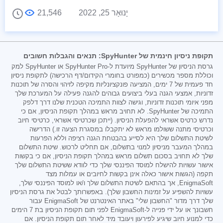
יָנוּאָר 25, 2022
21,546
תקופת ניסיון חינמית של SpyHunter: תנאים והגבלות חשובים
גרסת הניסיון של SpyHunter מיועדת ל-SpyHunter Pro או SpyHunter למק
וכוללת מספר מכשירים (כמפורט בחומרי הקידום/דף הרכישה) לתקופת ניסיון
חד פעמית של 7 ימים, המציעה פונקציונליות מקיפה לזיהוי והסרה של תוכנות
זדוניות, אמצעי הגנה בעלי ביצועים גבוהים להגנה פעילה על המערכת שלך
מפני איומי תוכנות זדוניות, וגישה לצוות התמיכה הטכנית שלנו דרך דלפק
התמיכה של SpyHunter. לא תחויב מראש במהלך תקופת הניסיון, אם כי
נדרש כרטיס אשראי להפעלת הניסיון. (ייתכן שכרטיסי אשראי, כרטיסי חיוב
וכרטיסי מתנה ששולמו מראש לא יתקבלו במסגרת הצעה זו.) הדרישה
לשיטת התשלום שלך היא לסייע בהבטחת הגנה רציפה וללא הפרעות
במהלך המעבר מניסיון למנוי בתשלום, אם תחליט לרכוש. שיטת התשלום
שלך לא תחויב בסכום תשלום מראש במהלך תקופת הניסיון, אם כי בקשות
אישור עשויות להישלח למוסד הפיננסי שלך כדי לוודא ששיטת התשלום שלך
תקפה (הגשות אישור כאלה אינן בקשות לחיובים או עמלות מצד
EnigmaSoft, אך בהתאם לשיטת התשלום שלך ו/או למוסד הפיננסי שלך,
עשויות להשפיע על זמינות החשבון שלך). באפשרותך לבטל את גרסת הניסיון
שלך דרך מדור "החשבון שלי" באתר האינטרנט של EnigmaSoft עבור
חשבונך או על ידי פנייה ל-EnigmaSoft לפני תום תקופת הניסיון בת 7 הימים
כדי למנוע חיוב שיגיע לפירעון ויעובד מיד לאחר תום תקופת הניסיון. אם