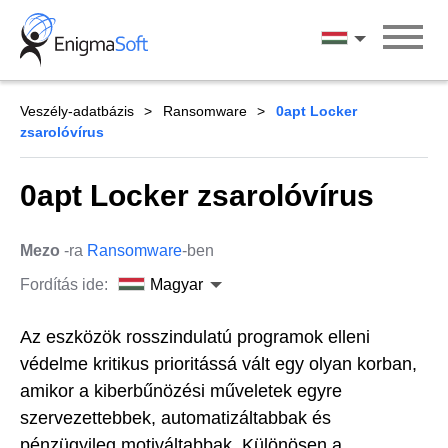
Skip
to
Magyar
content
Veszély-adatbázis
Ransomware
0apt Locker
zsarolóvírus
0apt Locker zsarolóvírus
Mezo
-ra
Ransomware
-ben
Fordítás ide:
Magyar
Az eszközök rosszindulatú programok elleni
védelme kritikus prioritássá vált egy olyan korban,
amikor a kiberbűnözési műveletek egyre
szervezettebbek, automatizáltabbak és
pénzügyileg motiváltabbak. Különösen a