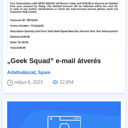
„Geek Squad” e-mail átverés
Adathalászat
,
Spam
május 8, 2023
22,854