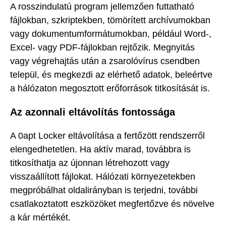
A rosszindulatú program jellemzően futtatható
fájlokban, szkriptekben, tömörített archívumokban
vagy dokumentumformátumokban, például Word-,
Excel- vagy PDF-fájlokban rejtőzik. Megnyitás
vagy végrehajtás után a zsarolóvírus csendben
települ, és megkezdi az elérhető adatok, beleértve
a hálózaton megosztott erőforrások titkosítását is.
Az azonnali eltávolítás fontossága
A 0apt Locker eltávolítása a fertőzött rendszerről
elengedhetetlen. Ha aktív marad, továbbra is
titkosíthatja az újonnan létrehozott vagy
visszaállított fájlokat. Hálózati környezetekben
megpróbálhat oldalirányban is terjedni, további
csatlakoztatott eszközöket megfertőzve és növelve
a kár mértékét.