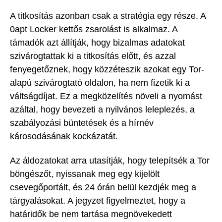
A titkosítás azonban csak a stratégia egy része. A
0apt Locker kettős zsarolást is alkalmaz. A
támadók azt állítják, hogy bizalmas adatokat
szivárogtattak ki a titkosítás előtt, és azzal
fenyegetőznek, hogy közzéteszik azokat egy Tor-
alapú szivárogtató oldalon, ha nem fizetik ki a
váltságdíjat. Ez a megközelítés növeli a nyomást
azáltal, hogy bevezeti a nyilvános leleplezés, a
szabályozási büntetések és a hírnév
károsodásának kockázatát.
Az áldozatokat arra utasítják, hogy telepítsék a Tor
böngészőt, nyissanak meg egy kijelölt
csevegőportált, és 24 órán belül kezdjék meg a
tárgyalásokat. A jegyzet figyelmeztet, hogy a
határidők be nem tartása megnövekedett