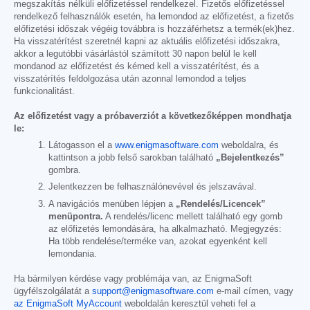
megszakítás nélküli előfizetéssel rendelkezel. Fizetős előfizetéssel
rendelkező felhasználók esetén, ha lemondod az előfizetést, a fizetős
előfizetési időszak végéig továbbra is hozzáférhetsz a termék(ek)hez.
Ha visszatérítést szeretnél kapni az aktuális előfizetési időszakra,
akkor a legutóbbi vásárlástól számított 30 napon belül le kell
mondanod az előfizetést és kérned kell a visszatérítést, és a
visszatérítés feldolgozása után azonnal lemondod a teljes
funkcionalitást.
Az előfizetést vagy a próbaverziót a következőképpen mondhatja
le:
Látogasson el a
www.enigmasoftware.com
weboldalra, és
kattintson a jobb felső sarokban található
„Bejelentkezés”
gombra.
Jelentkezzen be felhasználónevével és jelszavával.
A navigációs menüben lépjen a
„Rendelés/Licencek”
menüpontra.
A rendelés/licenc mellett található egy gomb
az előfizetés lemondására, ha alkalmazható. Megjegyzés:
Ha több rendelése/terméke van, azokat egyenként kell
lemondania.
Ha bármilyen kérdése vagy problémája van, az EnigmaSoft
ügyfélszolgálatát a
support@enigmasoftware.com
e-mail címen, vagy
az EnigmaSoft MyAccount
weboldalán keresztül veheti fel a