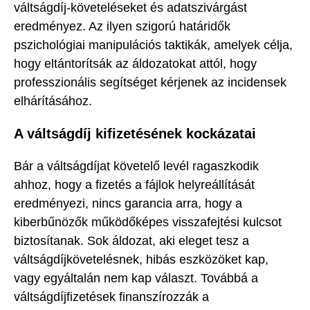
váltságdíj-követeléseket és adatszivárgást
eredményez. Az ilyen szigorú határidők
pszichológiai manipulációs taktikák, amelyek célja,
hogy eltántorítsák az áldozatokat attól, hogy
professzionális segítséget kérjenek az incidensek
elhárításához.
A váltságdíj kifizetésének kockázatai
Bár a váltságdíjat követelő levél ragaszkodik
ahhoz, hogy a fizetés a fájlok helyreállítását
eredményezi, nincs garancia arra, hogy a
kiberbűnözők működőképes visszafejtési kulcsot
biztosítanak. Sok áldozat, aki eleget tesz a
váltságdíjkövetelésnek, hibás eszközöket kap,
vagy egyáltalán nem kap választ. Továbbá a
váltságdíjfizetések finanszírozzák a