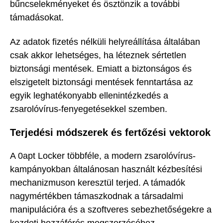
bűncselekményeket és ösztönzik a további
támadásokat.
Az adatok fizetés nélküli helyreállítása általában
csak akkor lehetséges, ha léteznek sértetlen
biztonsági mentések. Emiatt a biztonságos és
elszigetelt biztonsági mentések fenntartása az
egyik leghatékonyabb ellenintézkedés a
zsarolóvírus-fenyegetésekkel szemben.
Terjedési módszerek és fertőzési vektorok
A 0apt Locker többféle, a modern zsarolóvírus-
kampányokban általánosan használt kézbesítési
mechanizmuson keresztül terjed. A támadók
nagymértékben támaszkodnak a társadalmi
manipulációra és a szoftveres sebezhetőségekre a
kezdeti hozzáférés megszerzéséhez.