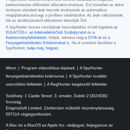
kedvezményes előfizetési időszakra érvényes. Ezt követően az akkor
érvényes standard árak lesznek érvényesek az automatikus
megújításokra és/vagy a jövőbeni vásárlásokra. Az árak változhatnak,
bár az árváltozásokról előzetesen értesítjük Önt.
A SpyHunter összes verziójának használatához el kell fogadnia
az
EULA/TOS-t
,
az Adatvédelmi/Süti Szabályzatot
és
a
Kedvezményfeltételeket
. Kérjük, tekintse meg
a GYIK-et
és
a
Fenyegetésértékelési Kritériumokat
is. Ha el szeretné távolítani a
SpyHuntert,
tudja meg, hogyan
.
Itthon
Program eltávolítása lépések
A SpyHunter
fenyegetésértékelési kritériumai
A SpyHunter további
szerződési feltételei
A RegHunter kiegészítő feltételei
Székhely: 1 Castle Street, 3. emelet, Dublin 2 D02XD82
Írország.
EnigmaSoft Limited, Zártkörűen működő részvénytársaság,
597114 cégjegyzékszám.
A Mac és a MacOS az Apple Inc. védjegyei, bejegyezve az