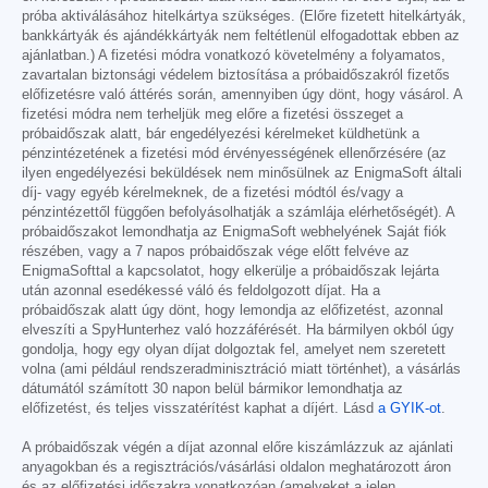
próba aktiválásához hitelkártya szükséges. (Előre fizetett hitelkártyák,
bankkártyák és ajándékkártyák nem feltétlenül elfogadottak ebben az
ajánlatban.) A fizetési módra vonatkozó követelmény a folyamatos,
zavartalan biztonsági védelem biztosítása a próbaidőszakról fizetős
előfizetésre való áttérés során, amennyiben úgy dönt, hogy vásárol. A
fizetési módra nem terheljük meg előre a fizetési összeget a
próbaidőszak alatt, bár engedélyezési kérelmeket küldhetünk a
pénzintézetének a fizetési mód érvényességének ellenőrzésére (az
ilyen engedélyezési beküldések nem minősülnek az EnigmaSoft általi
díj- vagy egyéb kérelmeknek, de a fizetési módtól és/vagy a
pénzintézettől függően befolyásolhatják a számlája elérhetőségét). A
próbaidőszakot lemondhatja az EnigmaSoft webhelyének Saját fiók
részében, vagy a 7 napos próbaidőszak vége előtt felvéve az
EnigmaSofttal a kapcsolatot, hogy elkerülje a próbaidőszak lejárta
után azonnal esedékessé váló és feldolgozott díjat. Ha a
próbaidőszak alatt úgy dönt, hogy lemondja az előfizetést, azonnal
elveszíti a SpyHunterhez való hozzáférését. Ha bármilyen okból úgy
gondolja, hogy egy olyan díjat dolgoztak fel, amelyet nem szeretett
volna (ami például rendszeradminisztráció miatt történhet), a vásárlás
dátumától számított 30 napon belül bármikor lemondhatja az
előfizetést, és teljes visszatérítést kaphat a díjért. Lásd
a GYIK-ot
.
A próbaidőszak végén a díjat azonnal előre kiszámlázzuk az ajánlati
anyagokban és a regisztrációs/vásárlási oldalon meghatározott áron
és az előfizetési időszakra vonatkozóan (amelyeket a jelen