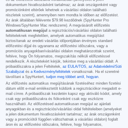
dokumentum hivatkozásként tartalmaz; az árak országonként vagy
promóciónként eltérőek lehetnek a vásárlási oldalon található
részletek szerint), amennyiben nem mondta le időben az előfizetést.
Az árak általában félévente
$79.98
kezdődnek (SpyHunter Pro
Windows/SpyHunter Mac rendszerre). A megvásárolt előfizetés
automatikusan megújul
a regisztrációs/vásárlási oldalon található
feltételeknek megfelelően, amelyek automatikus megújítást
biztosítanak az eredeti vásárlás időpontjában érvényes standard
előfizetési díjjal és ugyanarra az előfizetési időszakra, vagy a
promóciós anyagokban/vásárlási oldalon meghatározottak szerint,
feltéve, hogy Ön folyamatos, megszakítás nélküli előfizetéssel
rendelkezik. A részletekért kérjük, tekintse meg a vásárlási oldalt. A
próbaidőszakra a jelen Feltételek,
az EULA/TOS
,
az Adatvédelmi/Süti
Szabályzat
és
a Kedvezményfeltételek
vonatkoznak. Ha el szeretné
távolítani a SpyHuntert,
tudjon meg többet arról, hogyan
.
Az előfizetés automatikus megújításának fizetéséhez minden fizetési
dátum előtt e-mail emlékeztetőt küldünk a regisztrációkor megadott e-
mail címre. A próbaidőszak kezdetén kapsz egy aktiváló kódot, amely
csak egy próbaidőszakra és fiókonként csak egy eszközre
használható. Az előfizetésed automatikusan megújul az ajánlati
anyagokban és a regisztrációs/vásárlási oldal feltételeiben (amelyeket
a jelen dokumentum hivatkozásként tartalmaz; az árak országonként
vagy a promóciótól függően változhatnak a vásárlási oldalon) foglalt
áron és az előfizetési időszakra, feltéve, hogy folyamatos,