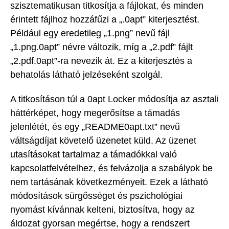
szisztematikusan titkosítja a fájlokat, és minden
érintett fájlhoz hozzáfűzi a „.0apt” kiterjesztést.
Például egy eredetileg „1.png” nevű fájl
„1.png.0apt” névre változik, míg a „2.pdf” fájlt
„2.pdf.0apt”-ra nevezik át. Ez a kiterjesztés a
behatolás látható jelzéseként szolgál.
A titkosításon túl a 0apt Locker módosítja az asztali
háttérképet, hogy megerősítse a támadás
jelenlétét, és egy „README0apt.txt” nevű
váltságdíjat követelő üzenetet küld. Az üzenet
utasításokat tartalmaz a támadókkal való
kapcsolatfelvételhez, és felvázolja a szabályok be
nem tartásának következményeit. Ezek a látható
módosítások sürgősséget és pszichológiai
nyomást kívánnak kelteni, biztosítva, hogy az
áldozat gyorsan megértse, hogy a rendszert