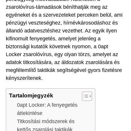
zsarolóvírus-támadások béníthatják meg az
egyéneket és a szervezeteket perceken belül, ami
pénzügyi veszteséghez, hírnévkárosodáshoz és
állandó adatvesztéshez vezethet. Az egyik ilyen
kifinomult fenyegetés, amelyet jelenleg a
biztonsági kutatók követnek nyomon, a 0apt
Locker zsarolóvírus, egy olyan törzs, amelyet az
adatok titkosítására, az áldozatok zsarolására és
megfélemlítő taktikák segítségével gyors fizetésre
kényszerítenek.
Tartalomjegyzék
0apt Locker: A fenyegetés
áttekintése
Titkosítási módszerek és
kettős zsarolási taktikák