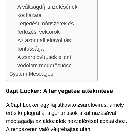
A váltságdíj kifizetésének
kockázatai
Terjedési módszerek és
fertőzési vektorok
Az azonnali eltávolítás
fontossága
A zsarolóvírusok elleni
védelem megerősítése
System Messages
0apt Locker: A fenyegetés áttekintése
A 0apt Locker egy fájltitkosító zsarolóvírus, amely
erős kriptográfiai algoritmusok alkalmazásával
megtagadja az áldozatok hozzáférését adataikhoz.
A rendszeren való végrehajtás után