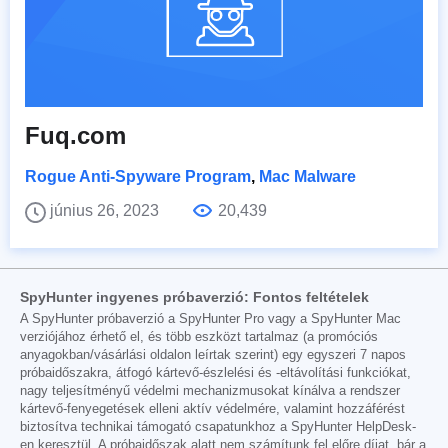
Fuq.com
Rogue Anti-Spyware Program
,
Mac Malware
június 26, 2023
20,439
SpyHunter ingyenes próbaverzió: Fontos feltételek
A SpyHunter próbaverzió a SpyHunter Pro vagy a SpyHunter Mac
verziójához érhető el, és több eszközt tartalmaz (a promóciós
anyagokban/vásárlási oldalon leírtak szerint) egy egyszeri 7 napos
próbaidőszakra, átfogó kártevő-észlelési és -eltávolítási funkciókat,
nagy teljesítményű védelmi mechanizmusokat kínálva a rendszer
kártevő-fenyegetések elleni aktív védelmére, valamint hozzáférést
biztosítva technikai támogató csapatunkhoz a SpyHunter HelpDesk-
en keresztül. A próbaidőszak alatt nem számítunk fel előre díjat, bár a