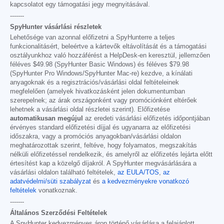
kapcsolatot egy támogatási jegy megnyitásával.
-------
SpyHunter vásárlási részletek
Lehetősége van azonnal előfizetni a SpyHunterre a teljes
funkcionalitásért, beleértve a kártevők eltávolítását és a támogatási
osztályunkhoz való hozzáférést a HelpDesk-en keresztül, jellemzően
féléves
$49.98
(SpyHunter Basic Windows) és féléves
$79.98
(SpyHunter Pro Windows/SpyHunter Mac-re) kezdve, a kínálati
anyagoknak és a regisztrációs/vásárlási oldal feltételeinek
megfelelően (amelyek hivatkozásként jelen dokumentumban
szerepelnek; az árak országonként vagy promóciónként eltérőek
lehetnek a vásárlási oldal részletei szerint). Előfizetése
automatikusan megújul
az eredeti vásárlási előfizetés időpontjában
érvényes standard előfizetési díjjal és ugyanarra az előfizetési
időszakra, vagy a promóciós anyagokban/vásárlási oldalon
meghatározottak szerint, feltéve, hogy folyamatos, megszakítás
nélküli előfizetéssel rendelkezik, és amelyről az előfizetés lejárta előtt
értesítést kap a közelgő díjakról. A SpyHunter megvásárlására a
vásárlási oldalon található feltételek,
az EULA/TOS
,
az
adatvédelmi/süti szabályzat
és
a kedvezményekre vonatkozó
feltételek
vonatkoznak.
-------
Általános Szerződési Feltételek
A SpyHunter kedvezményes áron történő vásárlása a felajánlott