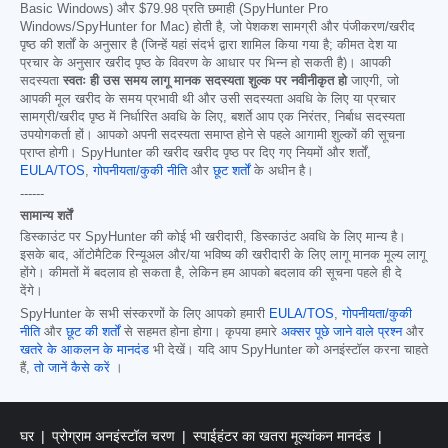
Basic Windows) और
$79.98
प्रति छमाही (SpyHunter Pro
Windows/SpyHunter for Mac) होती है, जो पेशकश सामग्री और पंजीकरण/खरीद
पृष्ठ की शर्तों के अनुसार है (जिन्हें यहां संदर्भ द्वारा शामिल किया गया है; कीमत देश या
प्रचार के अनुसार खरीद पृष्ठ के विवरण के आधार पर भिन्न हो सकती है)। आपकी
सदस्यता
स्वतः ही उस समय लागू मानक सदस्यता शुल्क पर नवीनीकृत हो
जाएगी, जो
आपकी मूल खरीद के समय प्रभावी थी और उसी सदस्यता अवधि के लिए या प्रचार
सामग्री/खरीद पृष्ठ में निर्धारित अवधि के लिए, बशर्ते आप एक निरंतर, निर्बाध सदस्यता
उपयोगकर्ता हों। आपको अपनी सदस्यता समाप्त होने से पहले आगामी शुल्कों की सूचना
प्राप्त होगी। SpyHunter की खरीद खरीद पृष्ठ पर दिए गए नियमों और शर्तों,
EULA/TOS
,
गोपनीयता/कुकी नीति
और
छूट शर्तों
के अधीन है।
------
सामान्य शर्तें
डिस्काउंट पर SpyHunter की कोई भी खरीदारी, डिस्काउंट अवधि के लिए मान्य है।
इसके बाद, ऑटोमैटिक रिन्यूअल और/या भविष्य की खरीदारी के लिए लागू मानक मूल्य लागू
होंगे। कीमतों में बदलाव हो सकता है, लेकिन हम आपको बदलाव की सूचना पहले ही दे
देंगे।
SpyHunter के सभी संस्करणों के लिए आपको हमारी
EULA/TOS
,
गोपनीयता/कुकी
नीति
और
छूट की शर्तों
से सहमत होना होगा। कृपया हमारे
अक्सर पूछे जाने वाले प्रश्न
और
खतरे के आकलन के मानदंड
भी देखें। यदि आप SpyHunter को अनइंस्टॉल करना चाहते
हैं,
तो जानें कैसे करें
।
घर
प्रोग्राम अनइंस्टॉल चरण
स्पाईहंटर का खतरा मूल्यांकन मानदंड