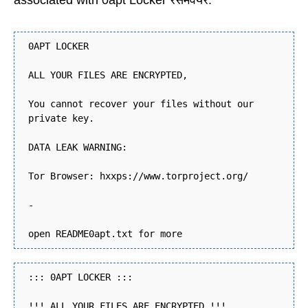
associated with 0apt Locker रैंसमवेयर:
0APT LOCKER
ALL YOUR FILES ARE ENCRYPTED,
You cannot recover your files without our
private key.
DATA LEAK WARNING:
Tor Browser: hxxps://www.torproject.org/
-
open README0apt.txt for more
::: 0APT LOCKER :::
!!! ALL YOUR FILES ARE ENCRYPTED !!!