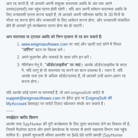
आप रद्द करते हैं, तो आपको अपनी सशुल्क सदस्यता अवधि के अंत तक अपने
उत्पाद(उत्पादों) तक पहुंच प्राप्त होती रहेगी। यदि आप अपनी वर्तमान सदस्यता अवधि के
लिए धनवापसी प्राप्त करना चाहते हैं, तो आपको अपनी नवीनतम खरीद के 30 दिनों के
भीतर रद्द करना होगा और धनवापसी के लिए आवेदन करना होगा, और धनवापसी संसाधित
होते ही आपको पूर्ण कार्यक्षमता प्राप्त होना बंद हो जाएगी।
आप सदस्यता या ट्रायल अवधि को निम्न प्रकार से रद्द कर सकते हैं:
www.enigmasoftware.com
पर जाएं और ऊपरी दाएं कोने में स्थित
"लॉगिन"
बटन पर क्लिक करें।
अपने यूज़रनेम और पासवर्ड के साथ लॉग इन करें।
नेविगेशन मेनू में,
"ऑर्डर/लाइसेंस" पर जाएं।
आपके ऑर्डर/लाइसेंस के बगल
में, यदि लागू हो तो सदस्यता रद्द करने का बटन उपलब्ध है। ध्यान दें: यदि
आपके पास एक से अधिक ऑर्डर/उत्पाद हैं, तो आपको उन्हें अलग-अलग रद्द
करना होगा।
यदि आपके कोई प्रश्न या समस्याएँ हैं, तो आप enigmaSoft सपोर्ट से
support@enigmasoftware.com
पर ईमेल द्वारा या
EnigmaSoft की
MyAccount
वेबसाइट पर सपोर्ट टिकट खोलकर संपर्क कर सकते हैं।
------
स्पाईहंटर खरीद विवरण
आपके पास SpyHunter की पूरी कार्यक्षमता के लिए तुरंत सदस्यता लेने का विकल्प भी है,
जिसमें मैलवेयर हटाना और हमारे हेल्पडेस्क के माध्यम से हमारे सहायता विभाग तक पहुंच
शामिल है। इसकी शुरुआती कीमत आमतौर पर
$49.98
प्रति छमाही (SpyHunter