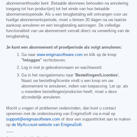
abonnementhouder bent. Betaalde abonnees behouden na annulering
toegang tot hun product(en) tot het einde van hun betaalde
abonnementsperiode. Als u een terugbetaling wilt ontvangen voor uw
huidige abonnementsperiode, moet u binnen 30 dagen na uw laatste
aankoop annuleren en een terugbetaling aanvragen. De volledige
functionaliteit van uw abonnement vervalt direct na verwerking van de
terugbetaling.
Je kunt een abonnement of proefperiode als volgt annuleren:
Ga naar
www.enigmasoftware.com
en klik op de knop
"Inloggen"
rechtsboven.
Log in met je gebruikersnaam en wachtwoord.
Ga in het navigatiemenu naar
'Bestellingen/Licenties'.
Naast uw bestelling/licentie vindt u een knop om uw
abonnement te annuleren, indien van toepassing. Let op: als
u meerdere bestellingen/producten heeft, moet u deze
afzonderlijk annuleren.
Mocht u vragen of problemen ondervinden, dan kunt u contact
opnemen met de ondersteuning van EnigmaSoft via e-mail op
support@enigmasoftware.com
of door een supportticket aan te maken
op
de MyAccount-website van EnigmaSoft
.
------