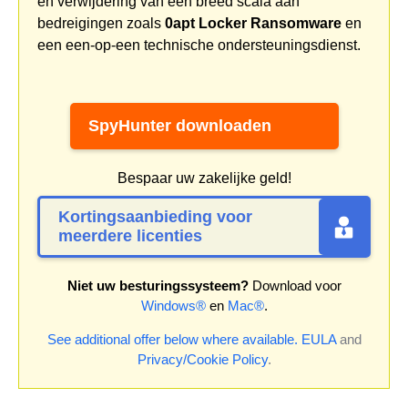
en verwijdering van een breed scala aan
bedreigingen zoals
0apt Locker Ransomware
en
een een-op-een technische ondersteuningsdienst.
SpyHunter downloaden
Bespaar uw zakelijke geld!
Kortingsaanbieding voor
meerdere licenties
Niet uw besturingssysteem?
Download voor
Windows®
en
Mac®
.
See additional offer below where available.
EULA
and
Privacy/Cookie Policy
.