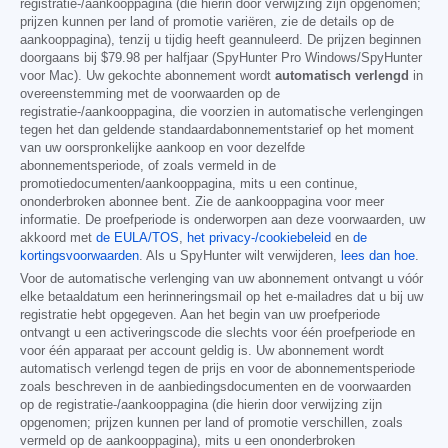
registratie-/aankooppagina (die hierin door verwijzing zijn opgenomen;
prijzen kunnen per land of promotie variëren, zie de details op de
aankooppagina), tenzij u tijdig heeft geannuleerd. De prijzen beginnen
doorgaans bij
$79.98
per halfjaar (SpyHunter Pro Windows/SpyHunter
voor Mac). Uw gekochte abonnement wordt
automatisch verlengd
in
overeenstemming met de voorwaarden op de
registratie-/aankooppagina, die voorzien in automatische verlengingen
tegen het dan geldende standaardabonnementstarief op het moment
van uw oorspronkelijke aankoop en voor dezelfde
abonnementsperiode, of zoals vermeld in de
promotiedocumenten/aankooppagina, mits u een continue,
ononderbroken abonnee bent. Zie de aankooppagina voor meer
informatie. De proefperiode is onderworpen aan deze voorwaarden, uw
akkoord met
de EULA/TOS
,
het privacy-/cookiebeleid
en
de
kortingsvoorwaarden
. Als u SpyHunter wilt verwijderen,
lees dan hoe
.
Voor de automatische verlenging van uw abonnement ontvangt u vóór
elke betaaldatum een herinneringsmail op het e-mailadres dat u bij uw
registratie hebt opgegeven. Aan het begin van uw proefperiode
ontvangt u een activeringscode die slechts voor één proefperiode en
voor één apparaat per account geldig is. Uw abonnement wordt
automatisch verlengd tegen de prijs en voor de abonnementsperiode
zoals beschreven in de aanbiedingsdocumenten en de voorwaarden
op de registratie-/aankooppagina (die hierin door verwijzing zijn
opgenomen; prijzen kunnen per land of promotie verschillen, zoals
vermeld op de aankooppagina), mits u een ononderbroken