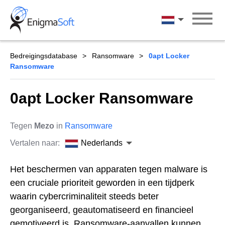
Skip
to
Nederlands
content
Bedreigingsdatabase
Ransomware
0apt Locker
Ransomware
0apt Locker Ransomware
Tegen
Mezo
in
Ransomware
Vertalen naar:
Nederlands
Het beschermen van apparaten tegen malware is
een cruciale prioriteit geworden in een tijdperk
waarin cybercriminaliteit steeds beter
georganiseerd, geautomatiseerd en financieel
gemotiveerd is. Ransomware-aanvallen kunnen