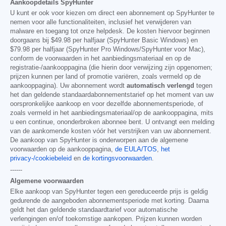
Aankoopdetails SpyHunter
U kunt er ook voor kiezen om direct een abonnement op SpyHunter te
nemen voor alle functionaliteiten, inclusief het verwijderen van
malware en toegang tot onze helpdesk. De kosten hiervoor beginnen
doorgaans bij
$49.98
per halfjaar (SpyHunter Basic Windows) en
$79.98
per halfjaar (SpyHunter Pro Windows/SpyHunter voor Mac),
conform de voorwaarden in het aanbiedingsmateriaal en op de
registratie-/aankooppagina (die hierin door verwijzing zijn opgenomen;
prijzen kunnen per land of promotie variëren, zoals vermeld op de
aankooppagina). Uw abonnement wordt
automatisch verlengd
tegen
het dan geldende standaardabonnementstarief op het moment van uw
oorspronkelijke aankoop en voor dezelfde abonnementsperiode, of
zoals vermeld in het aanbiedingsmateriaal/op de aankooppagina, mits
u een continue, ononderbroken abonnee bent. U ontvangt een melding
van de aankomende kosten vóór het verstrijken van uw abonnement.
De aankoop van SpyHunter is onderworpen aan de algemene
voorwaarden op de aankooppagina,
de EULA/TOS
,
het
privacy-/cookiebeleid
en
de kortingsvoorwaarden
.
------
Algemene voorwaarden
Elke aankoop van SpyHunter tegen een gereduceerde prijs is geldig
gedurende de aangeboden abonnementsperiode met korting. Daarna
geldt het dan geldende standaardtarief voor automatische
verlengingen en/of toekomstige aankopen. Prijzen kunnen worden