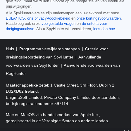
gewijzigd, maar we zullen u vooraf op de hoogte stellen van eventuele
prijswijzigingen.
Alle SpyHunter-versies zijn onderworpen aan uw akkoord met onze
EULA/TOS
,
ons privacy-/cookiebeleid
en
onze kortingsvoorwaarden
.
Raadpleeg ook onze
veelgestelde vragen
en
de criteria voor
dreigingsanalyse
. Als u SpyHunter wilt verwijderen,
lees dan hoe
.
Huis
Programma verwijderen stappen
Criteria voor
dreigingsbeoordeling van SpyHunter
Aanvullende
voorwaarden van SpyHunter
Aanvullende voorwaarden van
RegHunter
Maatschappelijke zetel: 1 Castle Street, 3rd Floor, Dublin 2
D02XD82 Ireland.
EnigmaSoft Limited, Private Company Limited door aandelen,
bedrijfsregistratienummer 597114.
Mac en MacOS zijn handelsmerken van Apple Inc.,
geregistreerd in de Verenigde Staten en andere landen.