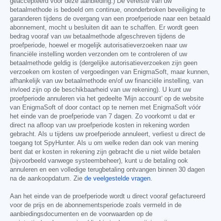
geaccepteerd voor deze aanbieding.) De vereiste van uw
betaalmethode is bedoeld om continue, ononderbroken beveiliging te
garanderen tijdens de overgang van een proefperiode naar een betaald
abonnement, mocht u besluiten dit aan te schaffen. Er wordt geen
bedrag vooraf van uw betaalmethode afgeschreven tijdens de
proefperiode, hoewel er mogelijk autorisatieverzoeken naar uw
financiële instelling worden verzonden om te controleren of uw
betaalmethode geldig is (dergelijke autorisatieverzoeken zijn geen
verzoeken om kosten of vergoedingen van EnigmaSoft, maar kunnen,
afhankelijk van uw betaalmethode en/of uw financiële instelling, van
invloed zijn op de beschikbaarheid van uw rekening). U kunt uw
proefperiode annuleren via het gedeelte 'Mijn account' op de website
van EnigmaSoft of door contact op te nemen met EnigmaSoft vóór
het einde van de proefperiode van 7 dagen. Zo voorkomt u dat er
direct na afloop van uw proefperiode kosten in rekening worden
gebracht. Als u tijdens uw proefperiode annuleert, verliest u direct de
toegang tot SpyHunter. Als u om welke reden dan ook van mening
bent dat er kosten in rekening zijn gebracht die u niet wilde betalen
(bijvoorbeeld vanwege systeembeheer), kunt u de betaling ook
annuleren en een volledige terugbetaling ontvangen binnen 30 dagen
na de aankoopdatum. Zie
de veelgestelde vragen
.
Aan het einde van de proefperiode wordt u direct vooraf gefactureerd
voor de prijs en de abonnementsperiode zoals vermeld in de
aanbiedingsdocumenten en de voorwaarden op de