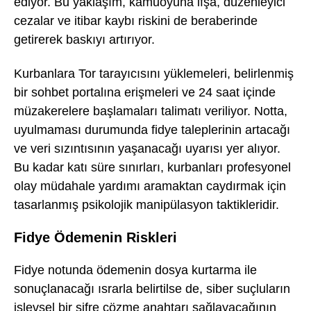
ediyor. Bu yaklaşım, kamuoyuna ifşa, düzenleyici
cezalar ve itibar kaybı riskini de beraberinde
getirerek baskıyı artırıyor.
Kurbanlara Tor tarayıcısını yüklemeleri, belirlenmiş
bir sohbet portalına erişmeleri ve 24 saat içinde
müzakerelere başlamaları talimatı veriliyor. Notta,
uyulmaması durumunda fidye taleplerinin artacağı
ve veri sızıntısının yaşanacağı uyarısı yer alıyor.
Bu kadar katı süre sınırları, kurbanları profesyonel
olay müdahale yardımı aramaktan caydırmak için
tasarlanmış psikolojik manipülasyon taktikleridir.
Fidye Ödemenin Riskleri
Fidye notunda ödemenin dosya kurtarma ile
sonuçlanacağı ısrarla belirtilse de, siber suçluların
işlevsel bir şifre çözme anahtarı sağlayacağının