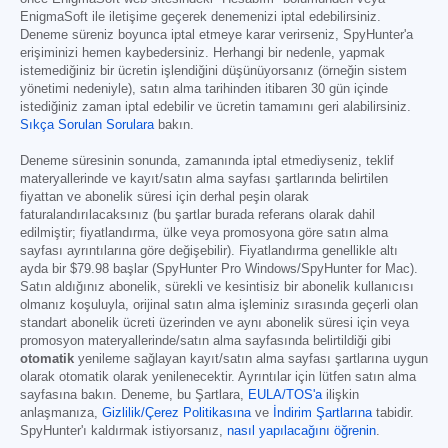
EnigmaSoft ile iletişime geçerek denemenizi iptal edebilirsiniz.
Deneme süreniz boyunca iptal etmeye karar verirseniz, SpyHunter'a
erişiminizi hemen kaybedersiniz. Herhangi bir nedenle, yapmak
istemediğiniz bir ücretin işlendiğini düşünüyorsanız (örneğin sistem
yönetimi nedeniyle), satın alma tarihinden itibaren 30 gün içinde
istediğiniz zaman iptal edebilir ve ücretin tamamını geri alabilirsiniz.
Sıkça Sorulan Sorulara
bakın.
Deneme süresinin sonunda, zamanında iptal etmediyseniz, teklif
materyallerinde ve kayıt/satın alma sayfası şartlarında belirtilen
fiyattan ve abonelik süresi için derhal peşin olarak
faturalandırılacaksınız (bu şartlar burada referans olarak dahil
edilmiştir; fiyatlandırma, ülke veya promosyona göre satın alma
sayfası ayrıntılarına göre değişebilir). Fiyatlandırma genellikle altı
ayda bir
$79.98
başlar (SpyHunter Pro Windows/SpyHunter for Mac).
Satın aldığınız abonelik, sürekli ve kesintisiz bir abonelik kullanıcısı
olmanız koşuluyla, orijinal satın alma işleminiz sırasında geçerli olan
standart abonelik ücreti üzerinden ve aynı abonelik süresi için veya
promosyon materyallerinde/satın alma sayfasında belirtildiği gibi
otomatik
yenileme sağlayan kayıt/satın alma sayfası şartlarına uygun
olarak otomatik olarak yenilenecektir. Ayrıntılar için lütfen satın alma
sayfasına bakın. Deneme, bu Şartlara,
EULA/TOS'a
ilişkin
anlaşmanıza,
Gizlilik/Çerez Politikasına
ve
İndirim Şartlarına
tabidir.
SpyHunter'ı kaldırmak istiyorsanız,
nasıl yapılacağını öğrenin
.