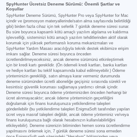
SpyHunter Ücretsiz Deneme Sürümü: Önemli Şartlar ve
Koşullar
SpyHunter Deneme Sürümü, SpyHunter Pro veya SpyHunter for Mac
içindir ve (promosyon materyallerinde/satın alma sayfasında belirtildiği
gibi) birden fazla cihaz için tek seferlik 7 günlük deneme süresi sunar.
Bu süre boyunca kapsamlı kötü amaçlı yazılım algılama ve kaldırma
işlevselliği, sisteminizi kötü amaçlı yazılım tehditlerinden aktif olarak
korumak için yüksek performanslı koruma mekanizmaları ve
SpyHunter Yardım Masası aracılığıyla teknik destek ekibimize erişim
imkanı sağlar. Deneme süresi boyunca önceden
ücretlendirilmeyeceksiniz, ancak deneme sürümünü etkinleştirmek
için bir kredi kartı gereklidir. (Ön ödemeli kredi kartları, banka kartları
ve hediye kartları bu teklif kapsamında kabul edilmeyebilir.) Ödeme
yönteminizin gerekliliği, satın almaya karar vermeniz durumunda
deneme sürümünden ücretli aboneliğe geçişiniz sırasında sürekli ve
kesintisiz güvenlik koruması sağlamaya yardımcı olmak içindir.
Deneme süresi boyunca ödeme yönteminizden önceden herhangi bir
ücret alınmayacaktır; ancak ödeme yönteminizin geçerliliğini
doğrulamak için finans kuruluşunuza yetkilendirme talepleri
gönderilebilir (bu yetkilendirme talepleri EnigmaSoft tarafından yapılan
ücret veya masraf talepleri değildir, ancak ödeme yönteminiz ve/veya
finans kuruluşunuza bağlı olarak hesabınızın kullanılabilirliğini
etkileyebilir). Deneme sürenizin bitiminden hemen sonra ücretlendirme
yapılmasını önlemek için, 7 günlük deneme süresi sona ermeden
önce EnigmaSoft web sitesindeki "Hesabım" bölümünden veya