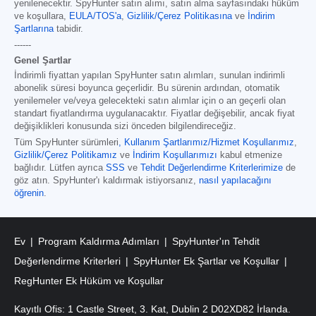
yenilenecektir. SpyHunter satın alımı, satın alma sayfasındaki hüküm
ve koşullara,
EULA/TOS'a
,
Gizlilik/Çerez Politikasına
ve
İndirim
Şartlarına
tabidir.
------
Genel Şartlar
İndirimli fiyattan yapılan SpyHunter satın alımları, sunulan indirimli
abonelik süresi boyunca geçerlidir. Bu sürenin ardından, otomatik
yenilemeler ve/veya gelecekteki satın alımlar için o an geçerli olan
standart fiyatlandırma uygulanacaktır. Fiyatlar değişebilir, ancak fiyat
değişiklikleri konusunda sizi önceden bilgilendireceğiz.
Tüm SpyHunter sürümleri
,
Kullanım Şartlarımız/Hizmet Koşullarımız
,
Gizlilik/Çerez Politikamız
ve
İndirim Koşullarımızı
kabul etmenize
bağlıdır. Lütfen ayrıca
SSS
ve
Tehdit Değerlendirme Kriterlerimize
de
göz atın. SpyHunter'ı kaldırmak istiyorsanız,
nasıl yapılacağını
öğrenin
.
Ev
Program Kaldırma Adımları
SpyHunter'ın Tehdit
Değerlendirme Kriterleri
SpyHunter Ek Şartlar ve Koşullar
RegHunter Ek Hüküm ve Koşullar
Kayıtlı Ofis: 1 Castle Street, 3. Kat, Dublin 2 D02XD82 İrlanda.