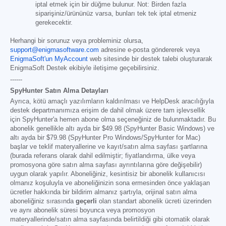
iptal etmek için bir düğme bulunur. Not: Birden fazla
siparişiniz/ürününüz varsa, bunları tek tek iptal etmeniz
gerekecektir.
Herhangi bir sorunuz veya probleminiz olursa,
support@enigmasoftware.com
adresine e-posta göndererek veya
EnigmaSoft'un MyAccount
web sitesinde bir destek talebi oluşturarak
EnigmaSoft Destek ekibiyle iletişime geçebilirsiniz.
------
SpyHunter Satın Alma Detayları
Ayrıca, kötü amaçlı yazılımların kaldırılması ve HelpDesk aracılığıyla
destek departmanımıza erişim de dahil olmak üzere tam işlevsellik
için SpyHunter'a hemen abone olma seçeneğiniz de bulunmaktadır. Bu
abonelik genellikle altı ayda bir
$49.98
(SpyHunter Basic Windows) ve
altı ayda bir
$79.98
(SpyHunter Pro Windows/SpyHunter for Mac)
başlar ve teklif materyallerine ve kayıt/satın alma sayfası şartlarına
(burada referans olarak dahil edilmiştir; fiyatlandırma, ülke veya
promosyona göre satın alma sayfası ayrıntılarına göre değişebilir)
uygun olarak yapılır. Aboneliğiniz, kesintisiz bir abonelik kullanıcısı
olmanız koşuluyla ve aboneliğinizin sona ermesinden önce yaklaşan
ücretler hakkında bir bildirim almanız şartıyla, orijinal satın alma
aboneliğiniz sırasında
geçerli
olan standart abonelik ücreti üzerinden
ve aynı abonelik süresi boyunca veya promosyon
materyallerinde/satın alma sayfasında belirtildiği gibi otomatik olarak