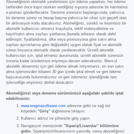
Aboneliğinizin otomatik yenilenmesi için ödeme yaparken, her ödeme
tarihinden önce kayıt olurken verdiğiniz e-posta adresine bir hatırlatma
e-postası gönderilecektir. Deneme sürenizin başlangıcında, yalnızca
bir deneme süresi ve hesap başına yalnızca bir cihaz için geçerli olan
bir aktivasyon kodu alacaksınız. Aboneliğiniz, sürekli ve kesintisiz bir
abonelik kullanıcısı olmanız koşuluyla, teklif materyallerine ve
kayıt/satın alma sayfası şartlarına (burada referans olarak dahil
edilmiştir; fiyatlandırma, ülke veya promosyona göre satın alma
sayfası ayrıntılarına göre değişebilir) uygun olarak fiyat ve abonelik
süresi boyunca otomatik olarak yenilenecektir. Ücretli abonelik
kullanıcıları için, iptal etmeniz durumunda, ücretli abonelik sürenizin
sonuna kadar ürünlerinize erişmeye devam edeceksiniz. Mevcut
abonelik döneminiz için geri ödeme almak istiyorsanız, en son satın
alma işleminizden itibaren 30 gün içinde iptal etmeli ve geri ödeme
başvurusunda bulunmalısınız ve geri ödemeniz işlendiğinde tam
işlevselliğe erişiminiz derhal duracaktır.
Aboneliğinizi veya deneme sürümünüzü aşağıdaki şekilde iptal
edebilirsiniz:
www.enigmasoftware.com
adresine gidin ve sağ üst
köşedeki
"Giriş"
düğmesine tıklayın.
Kullanıcı adınız ve şifrenizle giriş yapın.
Navigasyon menüsünde
"Sipariş/Lisanslar" bölümüne
gidin.
Siparişinizin/lisansınızın yanında, varsa aboneliğinizi