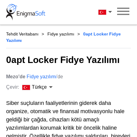
Skip
to
Türkçe
content
Tehdit Veritabanı
Fidye yazılımı
0apt Locker Fidye
Yazılımı
0apt Locker Fidye Yazılımı
Mezo'de
Fidye yazılımı
'de
Çevir:
Türkçe
Siber suçluların faaliyetlerinin giderek daha
organize, otomatik ve finansal motivasyonlu hale
geldiği bir çağda, cihazları kötü amaçlı
yazılımlardan korumak kritik bir öncelik haline
gelmiştir. Özellikle fidye yazılımı saldırıları, bireyleri